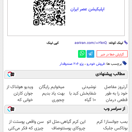
اپلیکیشن عصر ایران
لینک کوتاه:
کپی لینک
‌گزارش خطا در خبر
برچسب ها:
فروش خودرو
،
پژو 206 صندوقدار
مطالب پیشنهادی
آرتروز مفاصل
نوشیدنی
میخوایم رایگان
ویدیو هولناک از
خود را به طور
شفابخش کبد با
بهت یاد بدیم
جوان کارتن
قطعی درمان
10 گیاه
چجوری
خوابی که
کنید!
موثر(تخفیف تا
پولدارشی! باور
میلیاردر شد.
از سراسر وب
◗پرسش‌نامه◖
امشب)
نداری امتحانش
آموزش رایگان
مجانیه
بمب جوانساز! کرم
این کرم گیاهی،مثل اتو
سن واقعی پوستت از
بوتاکس جلبک
چروکای پوستتوصاف
چیزی که فکر می‌کنی