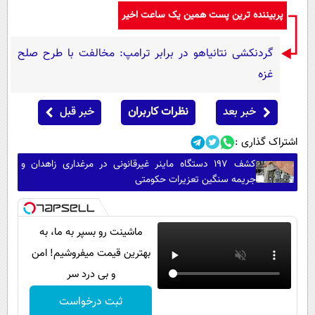
پربیننده ترین پست همین یک ساعت اخیر
گردنکشی نتانیاهو در برابر ترامپ: مخالفت با طرح صلح
غزه
خبر بعد
نظرات کاربران
خبر قبل
اشتراک گذاری :
کشف ۱۹۷ دستگاه ماینر غیرقانونی در مرغداری زاهدان و
جریمه سنگین تعزیرات حکومتی
ماشینت رو بسپر به ما، به
بهترین قیمت میفروشیم! امن
و بی درد سر
ثبت درخواست