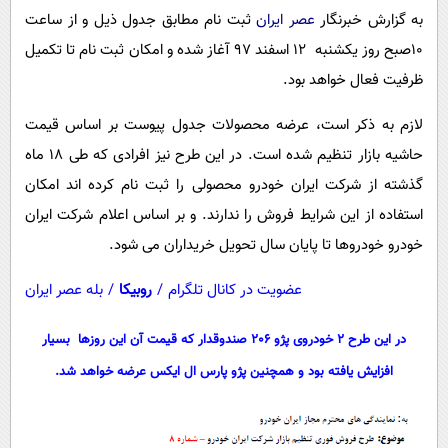
پیامک
سرگرمی
به گزارش خبرنگار
عصر ایران
ثبت نام مطابق جدول ذیل و از ساعت
روانشناسی
فناوری
10صبح روز یکشنبه 12 اسفند 97 آغاز شده و امکان ثبت نام تا تکمیل
ظرفیت فعال خواهد بود.
آشپزی
گوناگون
دانلود
حوادث
لازم به ذکر است، عرضه محصولات جدول پیوست بر اساس قیمت
حاشیه بازار تنظیم شده است. در این طرح نیز افرادی که طی 18 ماه
محیط زیست
گذشته از شرکت ایران خودرو محصولی را ثبت نام کرده اند امکان
سلامت
استفاده از این شرایط فروش را ندارند. و بر اساس اعلام شرکت ایران
فرهنگی
خودرو خودروها تا پایان سال تحویل خریداران می شود.
بین الملل
عضویت در کانال تلگرام
/
روبیکا
/
بله عصر ایران
اجتماعی
در این طرح 2 خودروی پژو 206 صندوقدار که قیمت آن این روزها بسیار
حیات وحش
افزایش یافته بود و همچنین پژو پارس ال ایکس عرضه خواهد شد.
سیاست خارجی