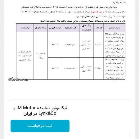
نیکاموتور نماینده IM Motor و
Lynk&Co در ایران
ثبت درخواست