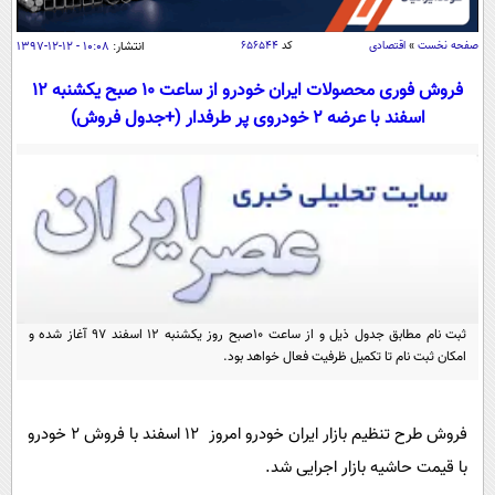
سیاسی
اقتصاد
صفحه نخست
»
اقتصادی
کد
۶۵۶۵۴۴
انتشار:
۱۰:۰۸ - ۱۲-۱۲-۱۳۹۷
جامعه
اقتصادی
فروش فوری محصولات ایران خودرو از ساعت 10 صبح یکشنبه 12
اسفند با عرضه 2 خودروی پر طرفدار (+جدول فروش)
ورزشی
اجتماعی
خودرو
بین الملل
حوادث
فرهنگ و هنر
سیاست خارجی
سلامت
علم و دانش
یک برش دانایی
قرآن
فناوری و It
محیط زیست
گوناگون
علمی
سفر و تفریح
ثبت نام مطابق جدول ذیل و از ساعت 10صبح روز یکشنبه 12 اسفند 97 آغاز شده و
فیلم
سرگرمی
اخبار کریپتو
امکان ثبت نام تا تکمیل ظرفیت فعال خواهد بود.
عصر ایران 2
اقتصاد
باشگاه مغز
آموزش زبان
خواندنی ها و دیدنی ها
ورزش
مجله تصویری سلاح
فروش طرح تنظیم بازار ایران خودرو امروز 12 اسفند با فروش 2 خودرو
داستان کوتاه
سیاست
با قیمت حاشیه بازار اجرایی شد.