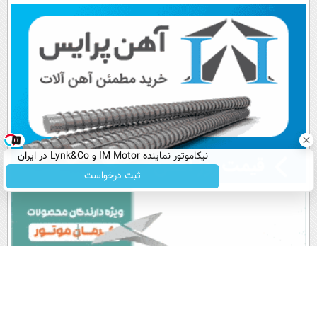
پرداخت قسطی
اقساطی😍
نیکاموتور نماینده IM Motor و Lynk&Co در ایران
ثبت درخواست
پربیننده های روز
آخرین اخبار