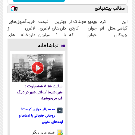
مطالب پیشنهادی
این کرم
ویدیو هولناک از
بهترین قیمت
خریدآمپول‌های
گیاهی،مثل اتو
جوان کارتن
داروهای لاغری،
لاغری از
چروکای
خوابی که
با ۱ میلیون
داروخانه های
پوستتوصاف
میلیاردر شد.
تخفیف و ارسال
اطرافت، ارسال
تماشاخانه
میکنه!50%تخفیف
آموزش رایگان
از داروخانه‌
فوری همراه با
پک یخ!
ساعت ۸:۱۵ ششم اوت ؛
هیروشیما / وقتی شهر در دیگ
قیر می‌جوشید
محمدباقر خرازی کیست؟
روحانی جنجالی با ادعاها و
ایده‌های تخیلی
فیلم های دیگر