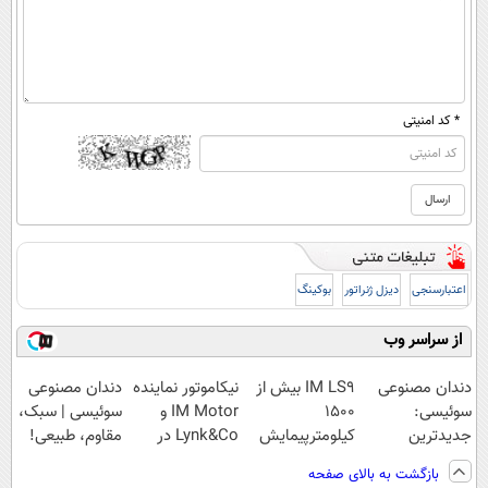
* کد امنیتی
اعتبارسنجی
دیزل ژنراتور
بوکینگ
از سراسر وب
دندان مصنوعی
IM LS9 بیش از
نیکاموتور نماینده
دندان مصنوعی
سوئیسی:
1500
IM Motor و
سوئیسی | سبک،
جدیدترین
کیلومترپیمایش
Lynk&Co در
مقاوم، طبیعی!
فناوری اروپا،
با یکبار شارژ
ایران
ویزیت
بازگشت به بالای صفحه
سبک و مقاوم |
رایگان+پرداخت