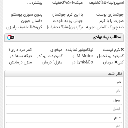
اسپیرولینا50%تخفیف
میکنه!50%تخفیف
بیشتره...
جوانسازی پوست
با این کرم جوانساز،
بدون سوزن پوستتو
صورت را با کرم
جوانی رو به خودت
10سال جوون
ضدچروک آلمانی تجربه
برگردون(50% تخفیف)
کن50%تخفیف پاییزی
کنید!
مطالب پیشنهادی
❌لازم نیست
نیکاموتور نماینده
میخوای
کمر درد داری؟
کمردرد رو تحمل
IM Motor و
کمردردت رو "در
دیگه بسه! در
کنی❌ درمان
Lynk&Co در
منزل" درمان
منزل درمانش
بدون جراحی و
ایران
کنی؟ (◂فیلم +
کن
نظر شما
قرص
◂پرسش‌نامه)
(◀پرسش‌نامه)
(پرسشنامه)
نام
ایمیل
* نظر