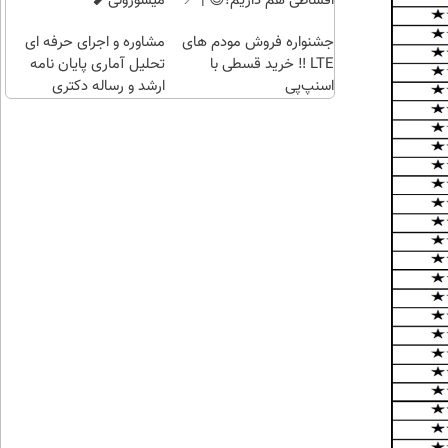
اقساطی هم داریم!😍 | 📍
میسوزونی🧨
طلا با
تهران
جشنواره فروش مودم های
مشاوره و اجرای حرفه ای
چند
LTE ‼️ خرید قسطی با
تحلیل آماری پایان نامه
کلیک)
اسنپ‌پی
ارشد و رساله دکتری