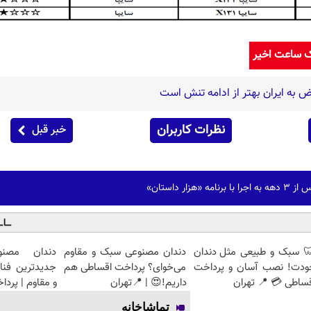
ک ساعت اخیر
 به ایران بهتر از ادامه تنش است
نظرات کاربران
خبر قبل
زار داستان»
 سبک و طبیعی مثل دندان
دندان مصنوعی سبک و مقاوم
دندان مصنو
ودت! نصب آسان و پرداخت
می‌خوای؟ پرداخت اقساطی هم
جدیدترین فنا
ساطی 💳 📍 تهران
داریم!😍 | 📍تهران
و مقاوم | پرد
تماشاخانه