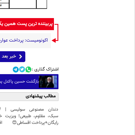
پربیننده ترین پست همین ی
اکونومیست: پرداخت عوارض
خبر بعد
اشتراک گذاری :
بازگشت حسین پاکدل پس از ۳ دهه به اجرا با برنامه «ه
مطالب پیشنهادی
دندان مصنوعی سوئیسی |
سبک، مقاوم، طبیعی! ویزیت
خ
رایگان+پرداخت اقساطی😍
اق