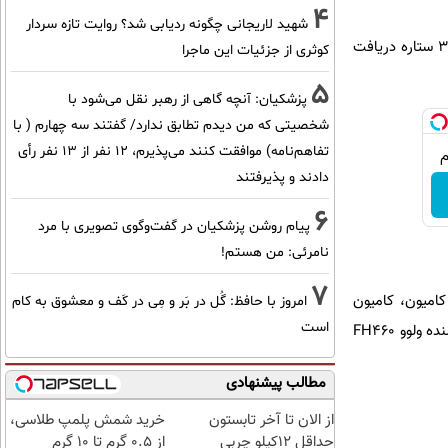
4
شهید لاریجانی چگونه ردیابی شد؟ روایت تازه سردار
همچنین در بخش وانت و در دسته قیمتی یک، وانت نیو پیکاپ فوتون سه ستاره و در دسته قیمتی 2 وانت تندر 3 ستاره دریافت
کوثری از جزئیات این ماجرا
5
پزشکیان‌: آنچه گاهی از رهبر نقل می‌شود با
شخصیتی که من دیدم تطابق ندارد/ گفتند سه چهارم ( با
تفاهم‌نامه) موافقت کنند می‌پذیرم، 12 نفر از 13 نفر رأی
دادند و پذیرفتند
6
پیام روشن پزشکیان در گفت‌و‌گوی تصویری با مرد
نامرئی: من هستم!
7
نت هیوندای HD65 و کامیونت ایسوزو NMR85 و در گروه کامیون، کامیون
امروز با حافظ: گُل در بَر و مِی در کَف و معشوق به کام
است
ایسوز FVR و کامیون ایسوز NPR75M و در گروه کشنده ها نیز کشنده ولوو FH500 ، کشنده اسکانیا G410 و کشنده ولوو FH460
مطالب پیشنهادی
از الان تا آخر تابستون
خرید شمش پلمپ طلاسی،
حداقل 12کیلو چربی
از ۰.۵ گرم تا ۱۰ گرم