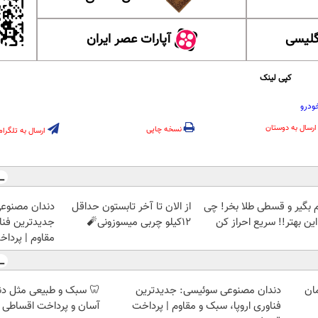
گلیسی
آپارات عصر ایران
کپی لینک
ودرو
ارسال به دوستان
نسخه چاپی
ارسال به تلگرام
م بگیر و قسطی طلا بخر! چی
از الان تا آخر تابستون حداقل
دندان مصنوع
این بهتر!! سریع احراز کن
12کیلو چربی میسوزونی🧨
جدیدترین فناو
مقاوم | پرد
دندان مصنوعی سوئیسی: جدیدترین
🦷 سبک و طبیعی مثل د
فناوری اروپا، سبک و مقاوم | پرداخت
آسان و پرداخت اقساطی 