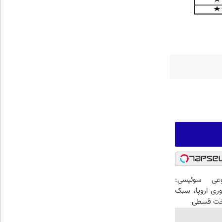
عی سوئیسی:
وری اروپا، سبک
اخت قسطی