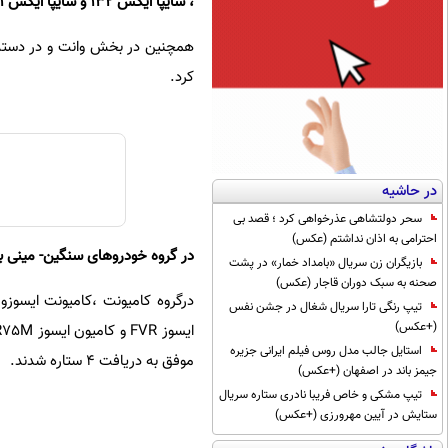
، سایپا ایکس 132 و سایپا ایکس 131 پارس خودرو دو ستاره گرفتند.
کرد.
در حاشیه
سحر دولتشاهی عذرخواهی کرد ؛ قصد بی
احترامی به اذان نداشتم (عکس)
در گروه خودروهای سنگین- مینی بوس، ون م
بازیگران زن سریال «بامداد خمار» در پشت
صحنه به سبک دوران قاجار (عکس)
تیپ رنگی تارا سریال شغال در جشن نفس
(+عکس)
استایل جالب مدل روس فیلم ایرانی جزیره
موفق به دریافت 4 ستاره شدند.
جیمز باند در اصفهان (+عکس)
تیپ مشکی و خاص فریبا نادری ستاره سریال
ستایش در آیین مهرورزی (+عکس)