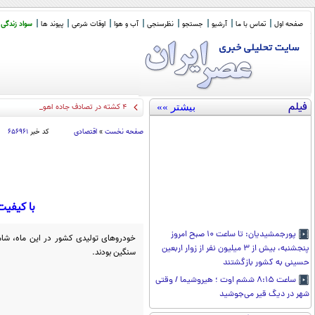
صفحه اول
تماس با ما
آرشیو
جستجو
نظرسنجی
آب و هوا
اوقات شرعی
پیوند ها
سواد زندگی
فیلم
بیشتر »»
۴ کشته در تصادف جاده اهواز خرمشهر
صفحه نخست
»
اقتصادی
کد خبر
۶۵۶۹۶۱
با کیفیت 
پورجمشیدیان: تا ساعت ۱۰ صبح امروز
پنجشنبه، بیش از ۳ میلیون نفر از زوار اربعین
سنگین بودند.
حسینی به کشور بازگشتند
ساعت ۸:۱۵ ششم اوت ؛ هیروشیما / وقتی
شهر در دیگ قیر می‌جوشید