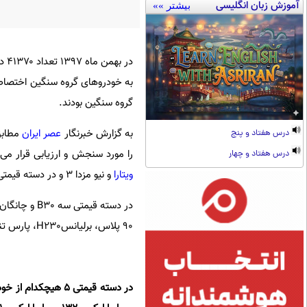
آموزش زبان انگلیسی
بیشتر »»
گروه سنگین بودند.
به گزارش خبرنگار
عصر ایران
مطابق
درس هفتاد و پنج
را مورد سنجش و ارزیابی قرار می دهد در بهمن ماه 97 در دسته قیم
درس هفتاد و چهار
ویتارا
و نیو مزدا 3 و در دسته قیمتی 2 کیاسراتو، هیوندای accent، موفق به دریافت 4 ستاره کیفی شدند.
90 پلاس، برلیانسH230، پارس تندر ، پژو 207 اتوماتیک، پژو 207 و آریو دنده ای 4 ستاره گرفتند.