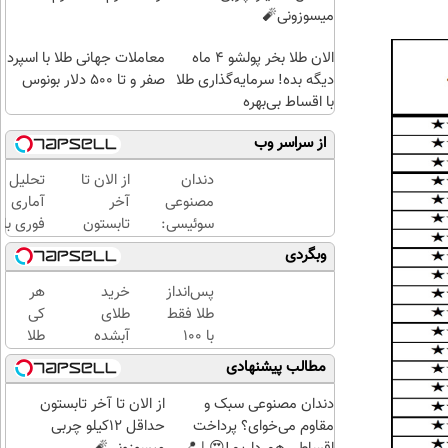
میسوزونی🧨
الان طلا بخر پولشو 4 ماه
معاملات جهانی طلا با اسپرد
دیگه بده! سرمایه‌گذاری طلا
صفر و تا ۵۰۰ دلار بونوس
با اقساط بی‌بهره
از سراسر وب
دندان
از الان تا
تحلیل
مصنوعی
آخر
آماری
سوئیسی:
تابستون
فوری با
جدیدترین
حداقل
نرم
وبگردی
فناوری
12کیلو
افزار
اروپا،
چربی
SPSS
پس‌انداز
خرید
هر
سبک و
میسوزونی
به
طلا فقط
طلای
کی
مقاوم |
🧨
همراه
با ۱۰۰
آبشده
طلا
پرداخت
آموزش
هزارتومان
حتی با
داره،
مطالب پیشنهادی
قسطی
کامل
(امن و
۱۰۰هزارتومان
غم
حتی
راحت)
نداره!
دندان مصنوعی سبک و
از الان تا آخر تابستون
یک
😊💎
مقاوم می‌خوای؟ پرداخت
حداقل 12کیلو چربی
روزه !!
(خرید