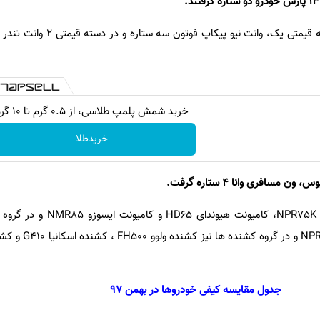
خرید شمش پلمپ طلاسی، از ۰.۵ گرم تا ۱۰ گرم
خریدطلا
سافری وانا 4 ستاره گرفت.
درگروه کامیونت ،‌کامیونت ایسوزو NPR75K، کامیو
جدول مقایسه کیفی خودروها در بهمن 97