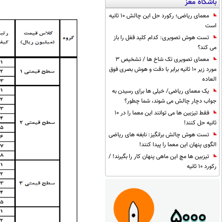
باشگاه مغز
معمای ریاضی؛ رکورد حل این چالش 10 ثانیه
است
تست هوش تصویری: کدام کلید قفل را باز
می کند؟
معمای تصویری تک شاخ ها / تشخیص 3
مورد زیر 10 ثانیه برابر با دقت و هوش بصری فوق
العاده
یک معمای ریاضی/ خیلی ها برای رسیدن به
جواب دچار چالش می شوند، شما چطور؟
فقط تیزبین ها می توانند این معما را در 10
ثانیه حل کنند!
تست هوش چالش برانگیز: نابغه های ریاضی
الگوی پنهان این معما را پیدا کنند!
تیزبین ها مچ این ماهی پنهان کار را بگیرند! /
رکورد 10 ثانیه