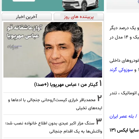
پربیننده های روز
آخرین اخبار
وهای گروه سبک و یک درصد دیگر
به خودروهای گروه سنگین اختصاص داشت. خودروهای تولیدی کشور در این ماه، شامل۵۰ مدل خودرو درگروه سبک و ۱۴ مدل در
ودروهای داخلی
سوزوکی گرند
1
گیتار من ؛ عباس مهرپویا (+صدا)
CS35، آریو اتوماتیک و در دسته قیمتی 4 رنو ساندرو اتوماتیک ، تندر 90 پلاس اتوماتیک ، تندر
2
محمدباقر خرازی کیست؟روحانی جنجالی با ادعاها و
ایده‌های تخیلی
/
بله عصر ایران
3
سنگ مزار اکبر عبدی بدون اطلاع خانواده نصب شد؛
در دسته قیمتی 5 هیچکدام از خودروهای ساخت داخلی نتوانستند در رده کیفی بالا قرار بگیرند و سایپا ایکس 111، سایپا ایکس 131
واکنش‌ها به یک اقدام جنجالی