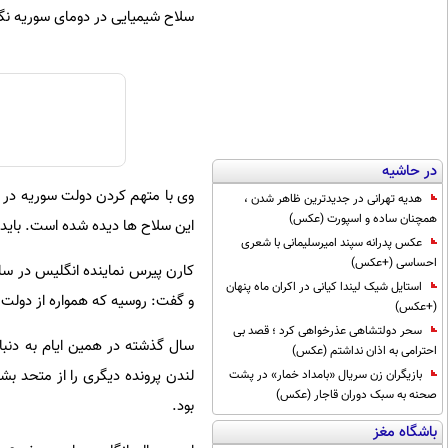
سلاح شیمیایی در دومای سوریه نگ
در حاشیه
وی با متهم کردن دولت سوریه در ا
هدیه تهرانی در جدیدترین ظاهر شدن ،
همچنان ساده و اسپورت (عکس)
این سلاح ها دیده شده است. باید 
عکس پدرانه سپند امیرسلیمانی با شعری
احساسی (+عکس)
کارن پیرس نماینده انگلیس در س
استایل شیک لیندا کیانی در اکران ماه پنهان
و گفت: روسیه که همواره از دولت 
(+عکس)
سحر دولتشاهی عذرخواهی کرد ؛ قصد بی
سال گذشته در همین ایام به دنبال
احترامی به اذان نداشتم (عکس)
لندن پرونده دیگری را از متحد 
بازیگران زن سریال «بامداد خمار» در پشت
صحنه به سبک دوران قاجار (عکس)
بود.
باشگاه مغز