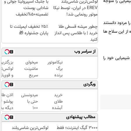
میایی را متوجه
لوکس‌ترین شاسی‌بلند
با جلبک اسپیرولینا جوانی و
EREV در ایران، توسط نیکا
شادابی پوستت
موتور رونمایی شد!
تضمینه50%تخفیف
 مردود دانستند
چطور میشه قسطی طلا
۲۵٪ تخفیف ایمپلنت تا
از این سلاح ها
خرید | با طلاسی پس انداز
پایان جشنواره 🎁
کنید
از سراسر وب
شیمیایی خود را
نیکاموتور
میخوای
بزرگترین
برگ
ماشینت
لوکس‌تر
برنده
سریع
و قوی‌تر
جدیدش
فروش
شاسی بل
وبگردی
را رو کرد،
بره؟
EREV
IM LS9
تمام
در ایران
خرید
میدونستی
الان طلا
رسماً
مراحل
رونمایی
طلای
حتی با
وارد بازار
فروش
شد
آبشده
۱۰۰
دیگه بده
ایران شد
ماشیت
حتی با
هزارتومان
سرمایه‌گ
مطالب پیشنهادی
رو به ما
۱۰۰هزارتومان
هم
طلا با ا
بسپر
میتونی
بی‌بهره
3000 گیگ اینترنت؛ فقط
لوکس‌ترین شاسی‌بلند