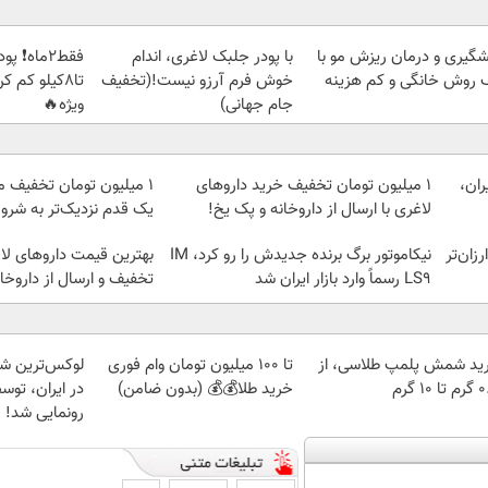
شگیری و درمان ریزش مو با
با پودر جلبک لاغری، اندام
فقط2ماه❗ 
 روش خانگی و کم هزینه
خوش فرم آرزو نیست!(تخفیف
تا8کیلو کم 
جام جهانی)
ویژه🔥
ان،
1 میلیون تومان تخفیف خرید داروهای
۱ میلیون تومان تخفیف 
لاغری با ارسال از داروخانه و پک یخ!
یک قدم نزدیک‌تر به شر
ومان ارزان‌تر
نیکاموتور برگ برنده جدیدش را رو کرد، IM
LS9 رسماً وارد بازار ایران شد
تخفیف و ارسال از داروخان
ید شمش پلمپ طلاسی، از
تا 100 میلیون تومان وام فوری
 ۱۰ گرم
خرید طلا💰💰 (بدون ضامن)
در ایران، توسط
رونمایی شد!