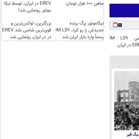
طلا آبشده
ماهی 100 هزار تومان
EREV در ایران، توسط نیکا
بخری؟
موتور رونمایی شد!
نیکاموتور برگ برنده
بزرگترین، لوکس‌ترین و
جدیدش را رو کرد، IM LS9
قوی‌ترین شاسی بلند EREV
رسماً وارد بازار ایران شد
در در ایران رونمایی شد
رونمایی رسمی IM LS9
 دیگ قیر