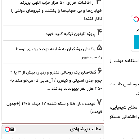
3
از افاضات خرازی: ۵۰ هزار حزب اللهی بریزند
خیابان‌ها و بی حجاب‌ها را بکشند و نیرو‌های دولتی را
ناکار کنند!
4
پروژه تایفون ترکیه کلید خورد
5
واکنش پزشکیان به شایعه تهدید رهبری توسط
رئیس‌جمهور
استفاده دولت از
6
گفته‌های یک روحانی تندرو و ردپای بیش از ۳ یا ۴
جرم جدی امنیتی و کیفری / آن‌هایی که می‌خواهند به
غیرسیاسی دانست
۲۵۰ هزار نفر بپیوندند بدانند ...
.
7
قیمت دلار، طلا و سکه شنبه ۱۷ مرداد ۱۴۰۵ (+جدول
 سلاح شیمیایی،
قیمت)
 اطلاعاتی مسکو
مطالب پیشنهادی