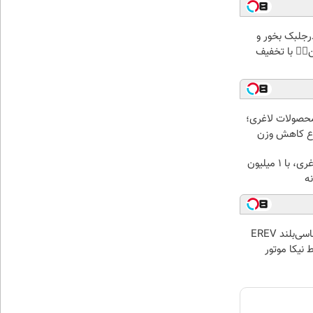
پودرجلبک بخور و
کن👌🏻 با تخفیف
محصولات لاغری؛
وع کاهش وزن
بهترین قیمت داروهای لاغری، با ۱ میلیون
ه‌
لوکس‌ترین شاسی‌بلند EREV
 نیکا موتور