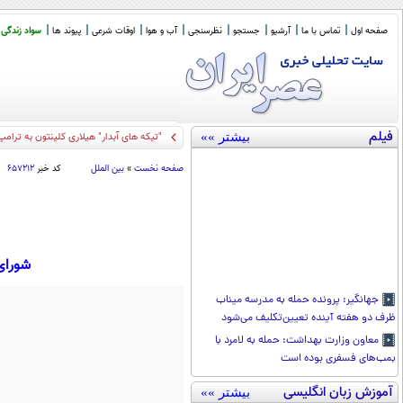
صفحه اول
تماس با ما
آرشیو
جستجو
نظرسنجی
آب و هوا
اوقات شرعی
پیوند ها
سواد زندگی
فیلم
بیشتر »»
"تیکه های آبدار" هیلاری کلینتون به ترامپ
صفحه نخست
»
بین الملل
کد خبر
۶۵۷۲۱۲
شورای
جهانگیر: پرونده حمله به مدرسه میناب
ظرف دو هفته آینده تعیین‌تکلیف می‌شود
معاون وزارت بهداشت: حمله به لامرد با
بمب‌های فسفری بوده است
آموزش زبان انگلیسی
بیشتر »»