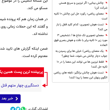
این مساله انگلیس را در موضوع ضد
چالش بینایی؛ اگر تیزبین و سریع هستی
مسکو می کند.
شرکت کن!
معمای ریاضی؛ رکورد حل این چالش 10 ثانیه
در همان زمان هم که پرونده شیمیا
است
تست هوش تصویری: کدام کلید قفل را باز
و گفتند که این حملات زمانی روی 
می کند؟
نداشته اند.
معمای تصویری تک شاخ ها / تشخیص 3
مورد زیر 10 ثانیه برابر با دقت و هوش بصری فوق
العاده
ضمن اینکه گزارش های تایید شده 
یک معمای ریاضی/ خیلی ها برای رسیدن به
معدوم کرده است.
جواب دچار چالش می شوند، شما چطور؟
فقط تیزبین ها می توانند این معما را در 10
ثانیه حل کنند!
پربیننده ترین پست همین ی
تست هوش چالش برانگیز: نابغه های ریاضی
الگوی پنهان این معما را پیدا کنند!
دستگیری چهار متهم قتل 
خبر بعد
اشتراک گذاری :