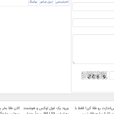
اعتبارسنجی
دیزل ژنراتور
بوکینگ
‌اندازت رو طلا کن! فقط با
ورود یک غول لوکس و هوشمند
د کلیک با حداقل‌ترین
به ایران، IM LS9 رسماً رونمایی
بده! سرمایه‌گ