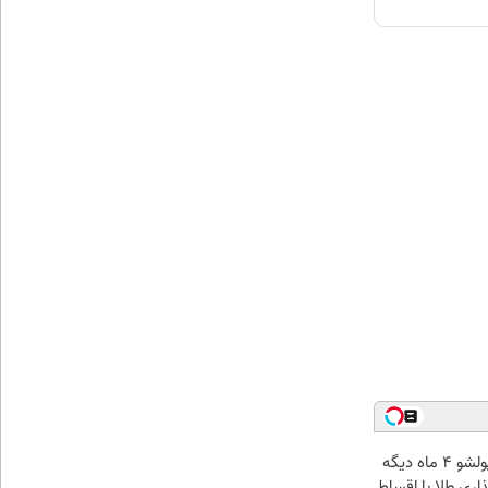
الان طلا بخر پولشو 4 ماه دیگه
ذاری طلا با اقساط