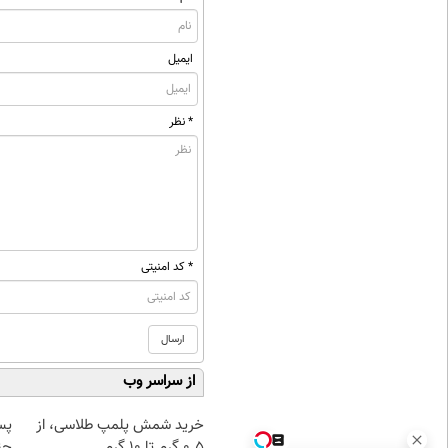
ایمیل
* نظر
* کد امنیتی
از سراسر وب
خرید شمش پلمپ طلاسی، از
پس
۰.۵ گرم تا ۱۰ گرم
چن