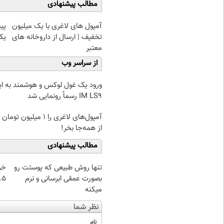
مطالب پیشنهادی
آمپول های لاغری با یک میلیون
پی
تخفیف | ارسال از داروخانه های
یک
معتبر
از سراسر وب
ورود یک غول لوکس و هوشمند به ایر
IM LS9 رسماً رونمایی شد
آمپول‌های لاغری را ۱ میلیون ت
از همه‌جا بخر!
مطالب پیشنهادی
تنها روش طبیعی که پوستت رو
خر
بصورت عمقی ابرسانی و نرم
۰.۵ گرم تا
میکنه
نظر شما
نام