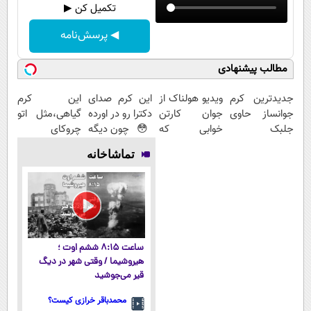
تکمیل کن ▶
◀ پرسش‌نامه
مطالب پیشنهادی
جدیدترین کرم
ویدیو هولناک از
این کرم صدای
این کرم
جوانساز حاوی
جوان کارتن
دکترا رو در اورده
گیاهی،مثل اتو
جلبک
خوابی که
😳 چون دیگه
چروکای
اسپیرولینا!(
میلیاردر شد.
نیازی نداری
پوستتوصاف
تماشاخانه
لینک خرید با
آموزش رایگان
بوتاکس کنی!!!
میکنه!50%تخفیف
تخفیف ویژه)
ساعت ۸:۱۵ ششم اوت ؛
هیروشیما / وقتی شهر در دیگ
قیر می‌جوشید
محمدباقر خرازی کیست؟