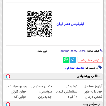
اپلیکیشن عصر ایران
لینک کوتاه:
کپی لینک
‌گزارش خطا در خبر
برچسب ها:
هدست جدید اپل
مطالب پیشنهادی
آرتروز مفاصل
نوشیدنی
دندان مصنوعی
ویدیو هولناک از
خود را به طور
شفابخش کبد با
سوئیسی:
جوان کارتن
قطعی درمان
10 گیاه
جدیدترین
خوابی که
کنید!
موثر(تخفیف تا
فناوری اروپا،
میلیاردر شد.
از سراسر وب