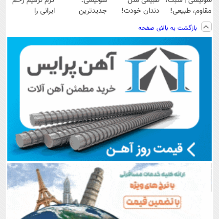
سوئیسی | سبک،
طبیعی مثل
سوئیسی:
کرم ترمیم زخم
مقاوم، طبیعی!
دندان خودت!
جدیدترین
ایرانی را
ویزیت
نصب آسان و
فناوری اروپا،
ساخت!!!
بازگشت به بالای صفحه
رایگان+پرداخت
پرداخت اقساطی
سبک و مقاوم |
اقساطی😍
💳 📍 تهران
پرداخت قسطی