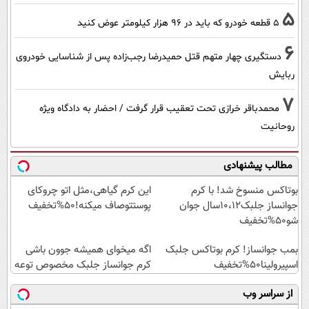
5
۵ قطعه خودرو که باید در ۹۶ هزار کیلومتر عوض کنید
6
دستگیری چهار متهم قتل حمیدرضا رجب‌زاده پس از شناسایی خودروی
ربایش
7
محمدباقر خرازی تحت تعقیب قرار گرفت / احضار به دادگاه ویژه
روحانیت
مطالب پیشنهادی
بوتاکس منسوخ شد! با کرم
این کرم گیاهی،مثل اتو چروکای
جوانساز جلبک10،12سال جوان
پوستتوصاف میکنه!50%تخفیف
شو50%تخفیف
بمب جوانساز! کرم بوتاکس جلبک
اگه میخوای همیشه جوون باشی
اسپیرولینا50%تخفیف
کرم جوانساز جلبک مخصوص توعه
از سراسر وب