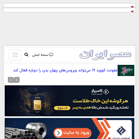
باز
نسخه اصلی
و
صفحه اول
عفونت کووید ۱۹ می‌تواند ویروس‌های پنهان بدن را دوباره فعال کند
بسته
تماس با ما
کردن
آرشیو
منو
جستجو
نظرسنجی
آب و هوا
اوقات شرعی
پیوند ها
سواد زندگی