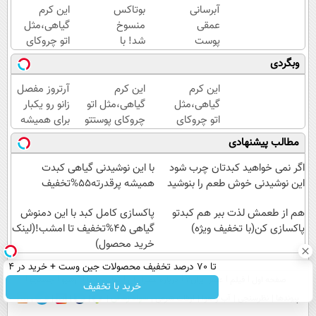
آبرسانی
بوتاکس
این کرم
عمقی
منسوخ
گیاهی،مثل
پوست
شد! با
اتو چروکای
در
کرم
پوستتوصاف
وبگردی
تابستان
جوانساز
میکنه!50%تخفیف
با کرم
جلبک10،12سال
این کرم
این کرم
آرتروز مفصل
جوانساز
جوان
گیاهی،مثل
گیاهی،مثل اتو
زانو رو یکبار
آلمانی!
شو50%تخفیف
اتو چروکای
چروکای پوستتو
برای همیشه
پوستتوصاف
صاف
درمان کن!
مطالب پیشنهادی
میکنه!50%تخفیف
میکنه!+تخفیف
◗پرسش‌نامه◖
ویژه
اگر نمی خواهید کبدتان چرب شود
با این نوشیدنی گیاهی کبدت
این نوشیدنی خوش طعم را بنوشید
همیشه پرقدرته55%تخفیف
هم از طعمش لذت ببر هم کبدتو
پاکسازی کامل کبد با این دمنوش
پاکسازی کن(با تخفیف ویژه)
گیاهی 45%تخفیف تا امشب!(لینک
خرید محصول)
تا 70 درصد تخفیف محصولات جین وست + خرید در 4
صفحه اول
فیلم
عصر ایران۲
درباره عصرایران
تماس با ما
آرشیو
جستجو
قسط
خرید با تخفیف
پیوندها
نظرسنجی
آب و هوا
اوقات شرعی
سواد زندگی