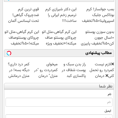
◗پرسش‌نامه◖
امشب)
سبک و مقاوم |
آموزش رایگان
پرداخت قسطی
بمب جوانساز! کرم
این دکتر شیرازی کرم
قوی ترین کرم
بوتاکس جلبک
ترمیم زخم ایرانی را
ضدچروک گیاهی!
اسپیرولینا50%تخفیف
ساخت!!!
تحت لیسانس آلمان
(40%تخفیف زمستانی)
بدون سوزن پوستتو
این کرم گیاهی،مثل اتو
این کرم گیاهی،مثل اتو
10سال جوون
چروکای پوستتو صاف
چروکای پوستتوصاف
کن50%تخفیف پاییزی
میکنه!+تخفیف ویژه
میکنه!50%تخفیف
مطالب پیشنهادی
❌لازم نیست
راز بدن سبک و
میخوای
کمر درد داری؟
کمردرد رو تحمل
پوست شفاف در
کمردردت رو "در
دیگه بسه! در
کنی❌ درمان
پاکسازی کبد
منزل" درمان
منزل درمانش
بدون جراحی و
نهفته است!
کنی؟ (◂فیلم +
کن
نظر شما
قرص
◂پرسش‌نامه)
(◀پرسش‌نامه)
(پرسشنامه)
نام
ایمیل