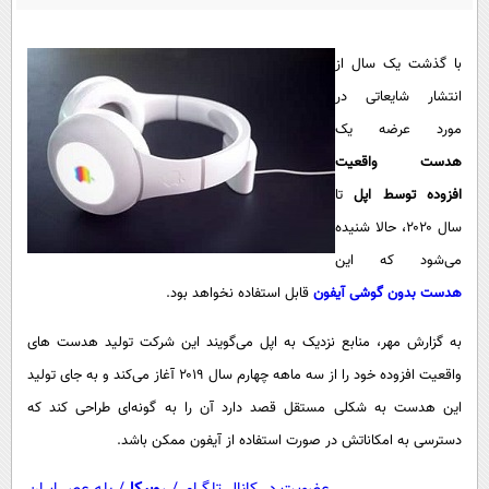
پیامک
سرگرمی
روانشناسی
فناوری
با گذشت یک سال از
آشپزی
گوناگون
انتشار شایعاتی در
مورد عرضه یک
دانلود
حوادث
هدست واقعیت
محیط زیست
افزوده توسط اپل
تا
سلامت
سال ۲۰۲۰، حالا شنیده
فرهنگی
می‌شود که این
هدست بدون گوشی آیفون
قابل استفاده نخواهد بود.
بین الملل
اجتماعی
به گزارش مهر، منابع نزدیک به اپل می‌گویند این شرکت تولید هدست های
واقعیت افزوده خود را از سه ماهه چهارم سال ۲۰۱۹ آغاز می‌کند و به جای تولید
حیات وحش
این هدست به شکلی مستقل قصد دارد آن را به گونه‌ای طراحی کند که
سیاست خارجی
دسترسی به امکاناتش در صورت استفاده از آیفون ممکن باشد.