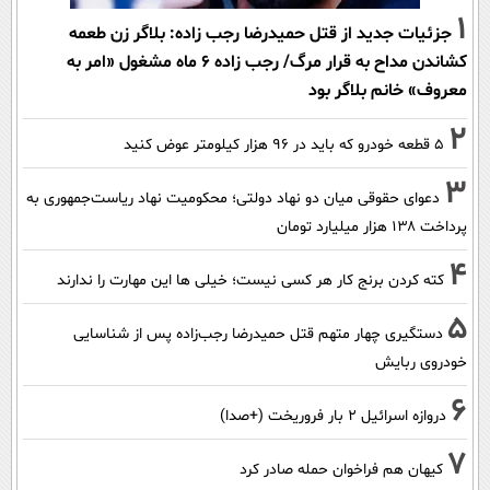
1
جزئیات جدید از قتل حمیدرضا رجب زاده: بلاگر زن طعمه
کشاندن مداح به قرار مرگ/ رجب زاده 6 ماه مشغول «امر به
معروف» خانم بلاگر بود
2
۵ قطعه خودرو که باید در ۹۶ هزار کیلومتر عوض کنید
3
دعوای حقوقی میان دو نهاد دولتی؛ محکومیت نهاد ریاست‌جمهوری به
پرداخت ۱۳۸ هزار میلیارد تومان
4
کته کردن برنج کار هر کسی نیست؛ خیلی ها این مهارت را ندارند
5
دستگیری چهار متهم قتل حمیدرضا رجب‌زاده پس از شناسایی
خودروی ربایش
6
دروازه اسرائیل ۲ بار فروریخت (+صدا)
7
کیهان هم فراخوان حمله صادر کرد