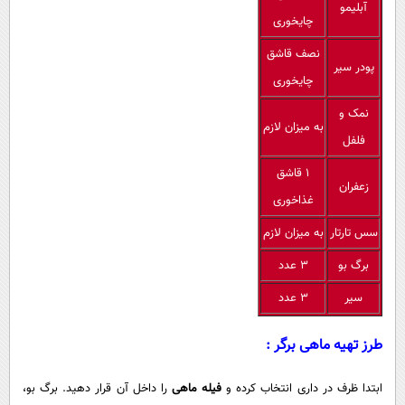
آبلیمو
چایخوری
نصف قاشق
پودر سیر
چایخوری
نمک و
به میزان لازم
فلفل
1 قاشق
زعفران
غذاخوری
سس تارتار
به میزان لازم
برگ بو
3 عدد
سیر
3 عدد
طرز تهیه ماهی برگر :
ابتدا ظرف در داری انتخاب كرده و
فیله ماهی
را داخل آن قرار دهید. برگ بو،