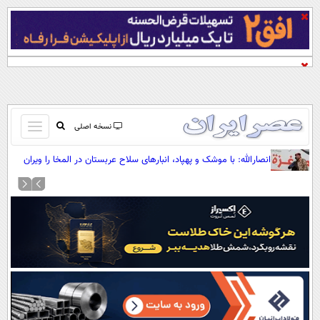
باز
نسخه اصلی
و
صفحه اول
انصارالله: با موشک و پهپاد، انبارهای سلاح عربستان در المخا را ویران
بسته
کردیم
تماس با ما
کردن
آرشیو
منو
جستجو
نظرسنجی
آب و هوا
اوقات شرعی
پیوند ها
سواد زندگی