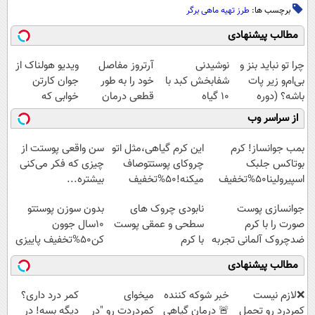
برچسب ها:
طرز تهیه ماهی برگر
مطالب پیشنهادی
چرا تو نباید بنز و
نوشیدنی
آرتروز مفاصل
ویدیو هولناک از
بی‌ام‌و زیر پات
شفابخش کبد با
خود را به طور
جوان کارتن
باشه؟ (دوره
10 گیاه
قطعی درمان
خوابی که
رایگان درآمد
موثر(تخفیف تا
کنید!
میلیاردر شد.
از سراسر وب
میلیاردی)
امشب)
◗پرسش‌نامه◖
آموزش رایگان
بمب جوانساز! کرم
این کرم گیاهی،مثل اتو
سن واقعی پوستت از
بوتاکس جلبک
چروکای پوستتوصاف
چیزی که فکر می‌کنی
اسپیرولینا50%تخفیف
میکنه!50%تخفیف
بیشتره...
جوانسازی پوست
نابودی چروک های
بدون سوزن پوستتو
صورت را با کرم
سطحی و عمقی پوست
10سال جوون
ضدچروک آلمانی تجربه
با کرم
کن50%تخفیف پاییزی
کنید!
آلمانی(45%تخفیف)
مطالب پیشنهادی
❌لازم نیست
خبر شوکه کننده
میخوای
کمر درد داری؟
کمردرد رو تحمل
🚨 درمان گیاهی
کمردردت رو "در
دیگه بسه! در