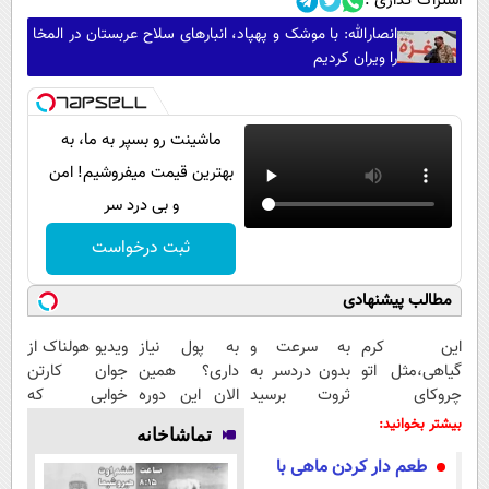
اشتراک گذاری :
انصارالله: با موشک و پهپاد، انبارهای سلاح عربستان در المخا
را ویران کردیم
ماشینت رو بسپر به ما، به
بهترین قیمت میفروشیم! امن
و بی درد سر
ثبت درخواست
مطالب پیشنهادی
این کرم
به سرعت و
به پول نیاز
ویدیو هولناک از
گیاهی،مثل اتو
بدون دردسر به
داری؟ همین
جوان کارتن
چروکای
ثروت برسید
الان این دوره
خوابی که
پوستتوصاف
(دوره کاملا
رایگان رو شرکت
میلیاردر شد.
بیشتر بخوانید:
تماشاخانه
میکنه!50%تخفیف
رایگان
کن تا دیر
آموزش رایگان
طعم دار کردن ماهی با
پولسازی)
نشده!