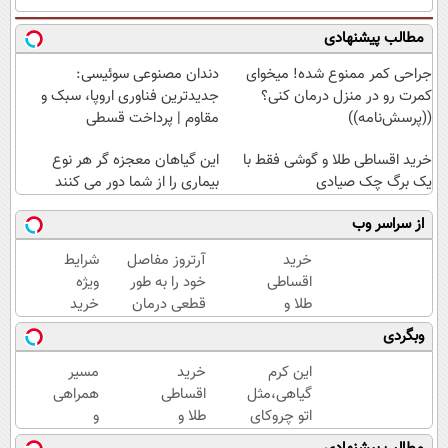
مطالب پیشنهادی
جراحی کمر ممنوع شده! میخوای
دندان مصنوعی سوئیسی:
کمرت رو در منزل درمان کنی؟
جدیدترین فناوری اروپا، سبک و
((پرسش‌نامه))
مقاوم | پرداخت قسطی
خرید اقساطی طلا و گوشی فقط با
این گیاهان معجزه گر هر نوع
یک برگ چک صیادی
بیماری را از شما دور می کنند
از سراسر وب
خرید
آرتروز مفاصل
شرایط
اقساطی
خود را به طور
ویژه
طلا و
قطعی درمان
خرید
گوشی
کنید!
کرم
وبگردی
فقط با
◗پرسش‌نامه◖
بوتاکس
یک برگ
گیاهی
این کرم
خرید
مسیر
چک
تا پایان
گیاهی،مثل
اقساطی
همراهی
صیادی
امشب!
اتو چروکای
طلا و
و
پوستتوصاف
گوشی
گزارش