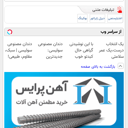
اعتبارسنجی
دیزل ژنراتور
بوکینگ
از سراسر وب
یک انتخاب
با این نوشیدنی
دندان مصنوعی
دندان مصنوعی
درست،یک عمر
گیاهی حال
سوئیسی:
سوئیسی | سبک،
سلامتی
کبدتو خوب
جدیدترین
مقاوم، طبیعی!
کبد(55%تخفیف)
کن۵۵٪تخفیف
فناوری اروپا،
ویزیت
بازگشت به بالای صفحه
سبک و مقاوم |
رایگان+پرداخت
پرداخت قسطی
اقساطی😍