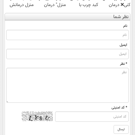
کنی❌ درمان
کبد چرب با
منزل" درمان
منزل درمانش
بدون جراحی و
55%تخفیف🔥
کنی؟ (◂فیلم +
کن
نظر شما
قرص
◂پرسش‌نامه)
(◀پرسش‌نامه)
(پرسشنامه)
نام
ایمیل
* نظر
* کد امنیتی