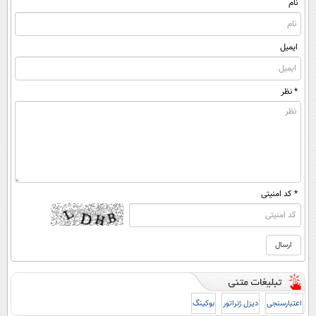
کن!
نام
ایمیل
* نظر
* کد امنیتی
اعتبارسنجی
دیزل ژنراتور
بوکینگ