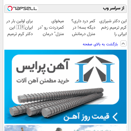
از سراسر وب
این دکتر شیرازی
کمر درد داری؟
میخوای
برای اولین بار در
کرم ترمیم زخم
دیگه بسه! در
کمردردت رو "در
ایران🇮🇷 این
ایرانی را
منزل درمانش
منزل" درمان
دکتر کرم ترمیم
ساخت!!!
کن
کنی؟ (◂فیلم +
کننده 23 روزه
بازگشت به بالای صفحه
(◀پرسش‌نامه)
◂پرسش‌نامه)
ساخت!