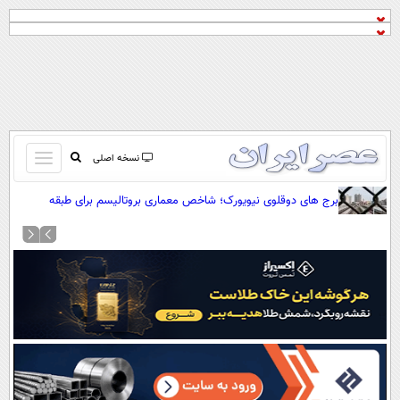
باز
نسخه اصلی
و
صفحه اول
برج های دوقلوی نیویورک؛ شاخص معماری بروتالیسم برای طبقه
بسته
متوسط (+تصاویر)
تماس با ما
کردن
آرشیو
منو
جستجو
نظرسنجی
آب و هوا
اوقات شرعی
پیوند ها
سواد زندگی