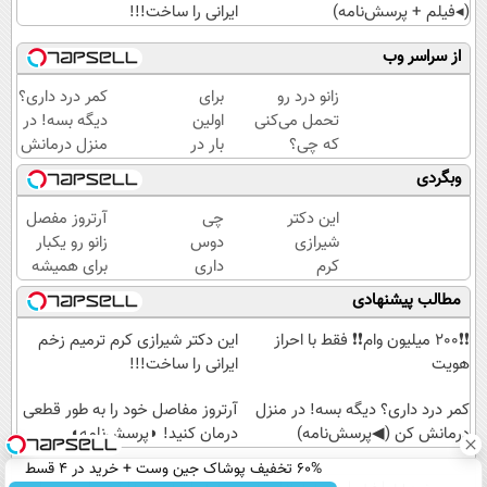
(◂فیلم + پرسش‌نامه)
ایرانی را ساخت!!!
از سراسر وب
زانو درد رو
برای
کمر درد داری؟
تحمل می‌کنی
اولین
دیگه بسه! در
که چی؟
بار در
منزل درمانش
راه‌حلش
ایران
کن
وبگردی
همین‌جاست!
🇮🇷
(◀پرسش‌نامه)
این
این دکتر
چی
آرتروز مفصل
دکتر
شیرازی
دوس
زانو رو یکبار
کرم
کرم
داری
برای همیشه
ترمیم
ترمیم
بخری
درمان کن!
مطالب پیشنهادی
کننده
زخم
؟ PS5
◗پرسش‌نامه◖
23
ایرانی را
؟
❗❗200 میلیون وام❗❗ فقط با احراز
این دکتر شیرازی کرم ترمیم زخم
روزه
ساخت!!!
گوشی؟
هویت
ایرانی را ساخت!!!
ساخت!
تا 100
کمر درد داری؟ دیگه بسه! در منزل
میلیون
آرتروز مفاصل خود را به طور قطعی
درمانش کن (◀پرسش‌نامه)
اعتبار
درمان کنید! ◗پرسش‌نامه◖
بگیر و
60% تخفیف پوشاک جین وست + خرید در 4 قسط
قسطی