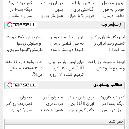
آرتروز مفاصل
ماشین برلیانس
درمان زانو درد
کمر درد داری؟
خود را به طور
گذاشتی برای
بدون
دیگه بسه! در
قطعی درمان
فروش؟ با خیال
عمل،تزریق و
منزل درمانش
کنید!
راحت بفروش
دارو
کن
از سراسر وب
◗پرسش‌نامه◖
(◂پرسش‌نامه)
(◀پرسش‌نامه)
این دکتر شیرازی کرم
آرتروز مفاصل خود را
میدونستی 207 خودت
ترمیم زخم ایرانی را
به طور قطعی درمان
رو میتونی روهوا
ساخت!!!
کنید! ◗پرسش‌نامه◖
بفروشی؟اینجا سریع و
راحت بفروش
اینجا ماشینت رو راحت
برای اولین بار در ایران
جای بخیه داری؟؟ فقط
و سریع بفروشش
🇮🇷 این دکتر کرم
در 3 هفته ترمیمش
ترمیم کننده 23 روزه
کن!😍
ساخت!
مطالب پیشنهادی
کمر درد داری؟
برای اولین بار در
میخوای کمر
میخوای
دیگه بسه! در
ایران🇮🇷 این
دردت برای
کمردردت رو "در
منزل درمانش
دکتر کرم ترمیم
همیشه خوب
منزل" درمان
کن
کننده 23 روزه
شه؟ ◀
کنی؟ (◂فیلم +
نظر شما
(◀پرسش‌نامه)
ساخت!
پرسش‌نامه رو پر
◂پرسش‌نامه)