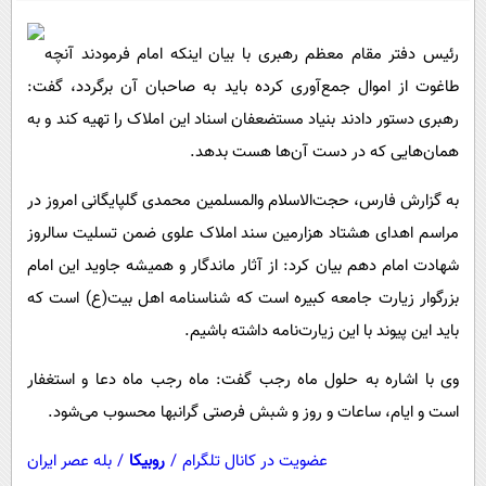
پیامک
سرگرمی
روانشناسی
فناوری
رئیس دفتر مقام معظم رهبری با بیان اینکه امام فرمودند آنچه
طاغوت از اموال جمع‌آوری کرده باید به صاحبان آن برگردد، گفت:
آشپزی
گوناگون
رهبری دستور دادند بنیاد مستضعفان اسناد این املاک را تهیه کند و به
دانلود
حوادث
همان‌هایی که در دست آن‌ها هست بدهد.
محیط زیست
به گزارش فارس، حجت‌الاسلام والمسلمین محمدی گلپایگانی امروز در
سلامت
مراسم اهدای هشتاد هزارمین سند املاک علوی ضمن تسلیت سالروز
فرهنگی
شهادت امام دهم بیان کرد: از‌‌‌‌‌‌‌‌‌‌‌‌‌‌‌‌‌‌‌‌‌‌‌‌‌‌‌‌‌‌‌‌‌‌‌‌‌‌‌‌‌‌‌‌‌‌‌‌‌‌‌‌‌‌‌‌‌‌‌‌‌‌‌‌‌‌‌‌‌‌‌‌‌‌‌‌‌‌‌‌‌‌‌‌‌‌‌‌‌‌‌‌‌‌‌‌‌‌‌‌‌‌‌‌‌‌‌‌‌‌‌‌‌‌‌‌‌‌‌‌‌‌‌‌‌‌‌‌‌‌‌ آثار ماندگار و همیشه جاوید این امام
بین الملل
بزرگوار زیارت جامعه کبیره است که شناسنامه اهل بیت(ع) است که
باید این پیوند با این زیارت‌نامه داشته باشیم.
اجتماعی
حیات وحش
وی با اشاره به حلول ماه رجب گفت: ماه رجب ماه دعا و استغفار
است و ایام، ساعات و روز و شبش فرصتی گرانبها محسوب می‌شود.
سیاست خارجی
عضویت در کانال تلگرام
/
روبیکا
/
بله عصر ایران