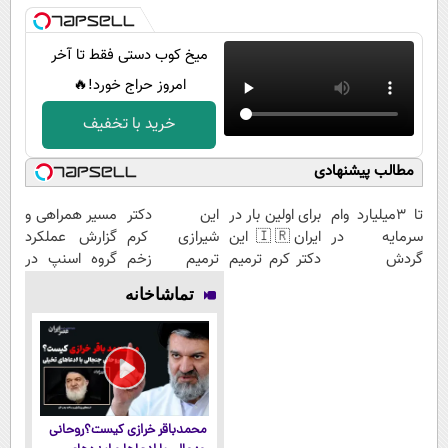
میخ کوب دستی فقط تا آخر
امروز حراج خورد!🔥
خرید با تخفیف
مطالب پیشنهادی
تا 3میلیارد وام
برای اولین بار در
این دکتر
مسیر همراهی و
سرمایه در
ایران🇮🇷 این
شیرازی کرم
گزارش عملکرد
گردش
دکتر کرم ترمیم
ترمیم زخم
گروه اسنپ در
فروشندگان =>
کننده 23 روزه
ایرانی را
۱۴۰۴
تماشاخانه
فروشگاهت رو
ساخت!
ساخت!!!
ثبت کن
محمدباقر خرازی کیست؟روحانی