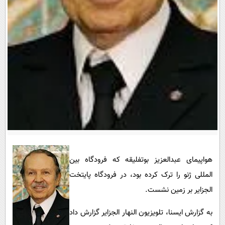
پیامک
سرگرمی
روانشناسی
فناوری
آشپزی
گوناگون
دانلود
حوادث
محیط زیست
سلامت
فرهنگی
بین الملل
اجتماعی
هواپیمای عبدالعزیز بوتفلیقه که فرودگاه بین
حیات وحش
المللی ژنو را ترک کرده بود، در فرودگاه پایتخت
الجزایر بر زمین نشست.
سیاست خارجی
به گزارش ایسنا، تلویزیون النهار الجزایر گزارش داد