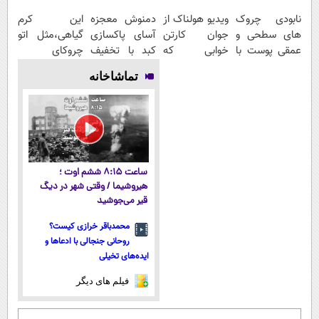
نابودی چروک
ویدیو هولناک از
دمنوش معجزه
این کرم
های سطحی و
جوان کارتن
آسای پاکسازی
گیاهی،مثل اتو
عمقی پوست با
خوابی که
کبد با تخفیف
چروکای
کرم
میلیاردر شد.
ویژه
پوستتوصاف
تماشاخانه
آلمانی(45%تخفیف)
آموزش رایگان
میکنه!50%تخفیف
ساعت ۸:۱۵ ششم اوت ؛
هیروشیما / وقتی شهر در دیگ
قیر می‌جوشید
محمدباقر خرازی کیست؟
روحانی جنجالی با ادعاها و
ایده‌های تخیلی
فیلم های دیگر