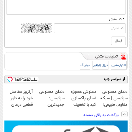
* کد امنیتی
اعتبارسنجی
دیزل ژنراتور
بوکینگ
از سراسر وب
دندان مصنوعی
دمنوش معجزه
دندان مصنوعی
آرتروز مفاصل
سوئیسی | سبک،
آسای پاکسازی
سوئیسی:
خود را به طور
مقاوم، طبیعی!
کبد با تخفیف
جدیدترین
قطعی درمان
ویزیت
ویژه
فناوری اروپا،
کنید!
بازگشت به بالای صفحه
رایگان+پرداخت
سبک و مقاوم |
◗پرسش‌نامه◖
اقساطی😍
پرداخت قسطی