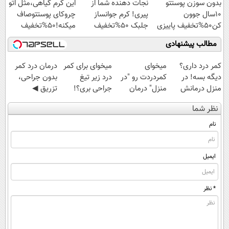
بدون سوزن پوستتو
نجات دهنده شما از
این کرم گیاهی،مثل اتو
ویژه
10سال جوون
پیری! کرم جوانساز
چروکای پوستتوصاف
کن50%تخفیف پاییزی
جلبک 50%تخفیف
میکنه!50%تخفیف
مطالب پیشنهادی
کمر درد داری؟
میخوای
میخوای برای کمر
درمان درد کمر
دیگه بسه! در
کمردردت رو "در
درد زیر تیغ
بدون جراحی،
منزل درمانش
منزل" درمان
جراحی بری؟!
تزریق ◀
کن
کنی؟ (◂فیلم +
◗پرسش‌نامه رو
پرسش‌نامه رو پر
نظر شما
(◀پرسش‌نامه)
◂پرسش‌نامه)
پر کن◖
کن ▶
نام
ایمیل
* نظر