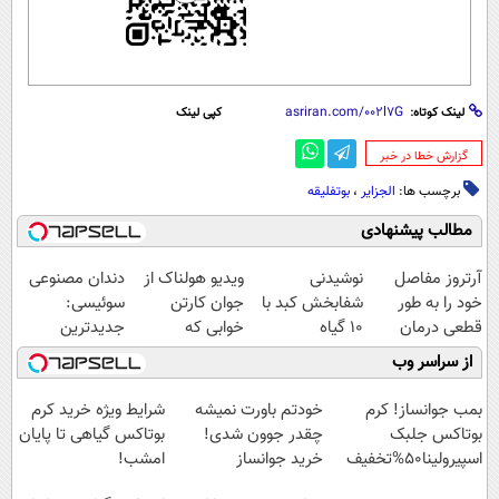
لینک کوتاه:
کپی لینک
‌گزارش خطا در خبر
برچسب ها:
الجزایر
،
بوتفلیقه
مطالب پیشنهادی
آرتروز مفاصل
نوشیدنی
ویدیو هولناک از
دندان مصنوعی
خود را به طور
شفابخش کبد با
جوان کارتن
سوئیسی:
قطعی درمان
10 گیاه
خوابی که
جدیدترین
کنید!
موثر(تخفیف تا
میلیاردر شد.
فناوری اروپا،
از سراسر وب
◗پرسش‌نامه◖
امشب)
آموزش رایگان
سبک و مقاوم |
پرداخت قسطی
بمب جوانساز! کرم
خودتم باورت نمیشه
شرایط ویژه خرید کرم
بوتاکس جلبک
چقدر جوون شدی!
بوتاکس گیاهی تا پایان
اسپیرولینا50%تخفیف
خرید جوانساز
امشب!
اسپیرولینا با تخفیف