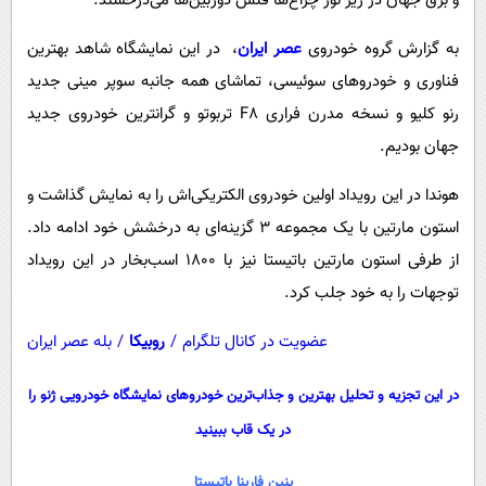
و برق جهان در زیر نور چراغ‌ها فلش دوربین‌ها می‌درخشند.
پیامک
سرگرمی
به گزارش گروه خودروی
عصر ایران
، در این نمایشگاه شاهد بهترین
روانشناسی
فناوری
فناوری و خودروهای سوئیسی، تماشای همه جانبه سوپر مینی جدید
آشپزی
گوناگون
رنو کلیو و نسخه مدرن فراری F8 تربوتو و گرانترین خودروی جدید
دانلود
حوادث
جهان بودیم.
محیط زیست
هوندا در این رویداد اولین خودروی الکتریکی‌اش را به نمایش گذاشت و
سلامت
استون مارتین با یک مجموعه 3 گزینه‌ای به درخشش خود ادامه داد.
فرهنگی
از طرفی استون مارتین باتیستا نیز با 1800 اسب‌بخار در این رویداد
توجهات را به خود جلب کرد.
بین الملل
اجتماعی
عضویت در کانال تلگرام
/
روبیکا
/
بله عصر ایران
حیات وحش
در این تجزیه و تحلیل بهترین و جذاب‌ترین خودروهای نمایشگاه خودرویی ژنو را
سیاست خارجی
در یک قاب ببینید
پنین فارینا باتیستا