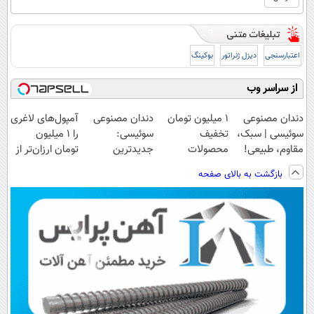
اعتبارسنجی
دیزل ژنراتور
بوکینگ
از سراسر وب
دندان مصنوعی
۱ میلیون تومان
دندان مصنوعی
آمپول‌های لاغری
سوئیسی | سبک،
تخفیف
سوئیسی:
را ۱ میلیون
مقاوم، طبیعی!
محصولات
جدیدترین
تومان ارزان‌تر از
ویزیت
لاغری؛ یک قدم
فناوری اروپا،
همه‌جا بخر!
بازگشت به بالای صفحه
رایگان+پرداخت
نزدیک‌تر به
سبک و مقاوم |
اقساطی😍
شروع کاهش
پرداخت قسطی
وزن