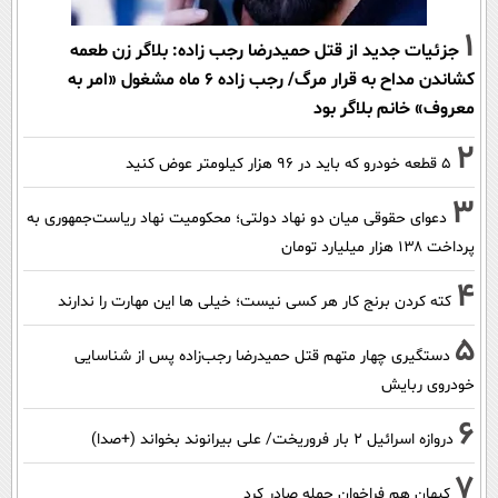
1
جزئیات جدید از قتل حمیدرضا رجب زاده: بلاگر زن طعمه
کشاندن مداح به قرار مرگ/ رجب زاده 6 ماه مشغول «امر به
معروف» خانم بلاگر بود
2
۵ قطعه خودرو که باید در ۹۶ هزار کیلومتر عوض کنید
3
دعوای حقوقی میان دو نهاد دولتی؛ محکومیت نهاد ریاست‌جمهوری به
پرداخت ۱۳۸ هزار میلیارد تومان
4
کته کردن برنج کار هر کسی نیست؛ خیلی ها این مهارت را ندارند
5
دستگیری چهار متهم قتل حمیدرضا رجب‌زاده پس از شناسایی
خودروی ربایش
6
دروازه اسرائیل ۲ بار فروریخت/ علی بیرانوند بخواند (+صدا)
7
کیهان هم فراخوان حمله صادر کرد