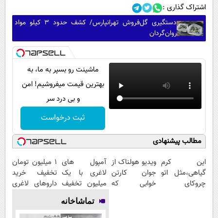
اشتراک گذاری :
دستگیری گل‌فروش تهرانپارس/ کشف حدود 3 کیلو مواد
روان‌گردان
ماشینت رو بسپر به ما، به
بهترین قیمت میفروشیم! امن
و بی درد سر
ثبت درخواست
مطالب پیشنهادی
این کرم
ویدیو هولناک از
آمپول های
1 میلیون تومان
گیاهی،مثل اتو
جوان کارتن
لاغری با یک
تخفیف خرید
چروکای
خوابی که
میلیون تخفیف
داروهای لاغری
پوستتوصاف
میلیاردر شد.
| ارسال از
با ارسال از
تماشاخانه
میکنه!50%تخفیف
آموزش رایگان
داروخانه های
داروخانه و پک
معتبر
یخ!