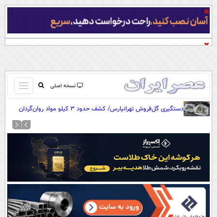
باز
نسخه اصلی
و
صفحه اول
دستگیری گل‌فروش تهرانپارس/ کشف حدود 3 کیلو مواد روان‌گردان
بسته
تماس با ما
کردن
آرشیو
منو
جستجو
نظرسنجی
آب و هوا
اوقات شرعی
پیوند ها
سواد زندگی