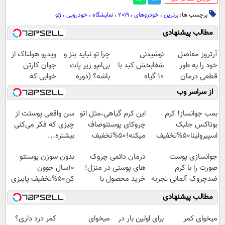
برچسب ها:
برترین
،
خودروهای
،
2019
،
نمایشگاه
،
خودرویی
،
ژنو
مطالب پیشنهادی
آرتروز مفاصل
نوشیدنی
چرا تو نباید بنز و
ویدیو هولناک از
خود را به طور
شفابخش کبد با
بی‌ام‌و زیر پات
جوان کارتن
قطعی درمان
10 گیاه
باشه؟ (دوره
خوابی که
کنید!
موثر(تخفیف تا
رایگان درآمد
میلیاردر شد.
از سراسر وب
◗پرسش‌نامه◖
امشب)
میلیاردی)
آموزش رایگان
بمب جوانساز! کرم
این کرم گیاهی،مثل اتو
سن واقعی پوستت از
بوتاکس جلبک
چروکای پوستتوصاف
چیزی که فکر می‌کنی
اسپیرولینا50%تخفیف
میکنه!50%تخفیف
بیشتره...
جوانسازی پوست
درمان دائمی چروک
بدون سوزن پوستتو
صورت را با کرم
های پوستی در منزل!
10سال جوون
ضدچروک آلمانی تجربه
خرید محصول با
کن50%تخفیف پاییزی
کنید!
تخفیف
مطالب پیشنهادی
میخوای کمر
برای اولین بار در
میخوای
کمر درد داری؟