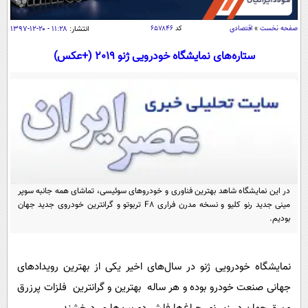
سیاسی
اقتصاد
صفحه نخست
»
اقتصادی
کد
۶۵۷۸۴۶
انتشار:
۱۱:۲۸ - ۲۰-۱۲-۱۳۹۷
جامعه
اقتصادی
ستاره‌های نمایشگاه خودرویی ژنو 2019 (+عکس)
ورزشی
اجتماعی
خودرو
بین الملل
حوادث
فرهنگ و هنر
سیاست خارجی
سلامت
علم و دانش
یک برش دانایی
قرآن
فناوری و It
محیط زیست
گوناگون
در این نمایشگاه شاهد بهترین فناوری و خودروهای سوئیسی، تماشای همه جانبه سوپر
علمی
سفر و تفریح
مینی جدید رنو کلیو و نسخه مدرن فراری F8 تربوتو و گرانترین خودروی جدید جهان
فیلم
سرگرمی
بودیم.
اخبار کریپتو
عصر ایران 2
اقتصاد
باشگاه مغز
آموزش زبان
خواندنی ها و دیدنی ها
ورزش
نمایشگاه خودرویی ژنو در سال‌های اخیر یکی از بهترین رویدادهای
مجله تصویری سلاح
جهانی صنعت خودرو بوده و هر ساله بهترین و گرانترین فلزات پرزرق
داستان کوتاه
سیاست