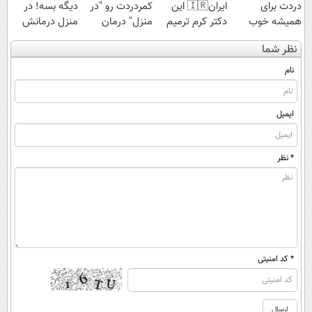
دردت برای
ایران🇮🇷 این
کمردردت رو "در
دیگه بسه! در
همیشه خوب
دکتر کرم ترمیم
منزل" درمان
منزل درمانش
شه؟ ◀
کننده 23 روزه
کنی؟ (◂فیلم +
کن
نظر شما
پرسش‌نامه رو پر
ساخت!
◂پرسش‌نامه)
(◀پرسش‌نامه)
کن!
نام
ایمیل
* نظر
* کد امنیتی