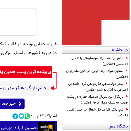
قرار است این بودجه در قالب کمک
در حاشیه
دفاعی به کشورهای آسیای مرکزی، 
عکس پدرانه سپند امیرسلیمانی با شعری
احساسی (+عکس)
پربیننده ترین پست همین ی
استایل شیک لیندا کیانی در اکران ماه پنهان
(+عکس)
سحر دولتشاهی عذرخواهی کرد ؛ قصد بی
خانم بازیگر: هرگز مهران م
احترامی به اذان نداشتم (عکس)
بازیگران زن سریال «بامداد خمار» در پشت
خبر بعد
صحنه به سبک دوران قاجار (عکس)
تیپ رنگی تارا سریال شغال در جشن نفس
اشتراک گذاری :
(+عکس)
باشگاه مغز
نخستین کارگاه آموزشی 