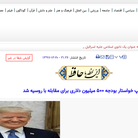
سیاسی
اقتصاد
جامعه
ورزشی
بین الملل
فرهنگ و هنر
علم و دانش
قرآن
گوناگون
فیلم
عصر 
به عنوان یک ناتوی اسلامی علیه اسرائیل عمل کند/ دیگر کش
_
‍‍‍ پ
پ
تاریخ انتشار:
۲۱:۲۶ - ۲۰-۱۲-۱۳۹۷
‌گزارش خطا در خبر
ر بودجه 500 میلیون دلاری برای مقابله با روسیه شد