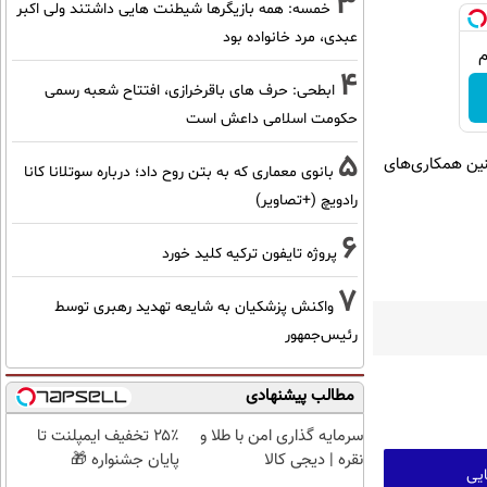
3
خمسه: همه بازیگرها شیطنت هایی داشتند ولی اکبر
عبدی، مرد خانواده بود
4
ابطحی: حرف های باقرخرازی، افتتاح شعبه رسمی
حکومت اسلامی داعش است
5
نین همکاری‌های
بانوی معماری که به بتن روح داد؛ درباره سوتلانا کانا
رادویچ (+تصاویر)
6
پروژه تایفون ترکیه کلید خورد
7
واکنش پزشکیان به شایعه تهدید رهبری توسط
رئیس‌جمهور
مطالب پیشنهادی
سرمایه گذاری امن با طلا و
۲۵٪ تخفیف ایمپلنت تا
نقره | دیجی کالا
پایان جشنواره 🎁
ایی