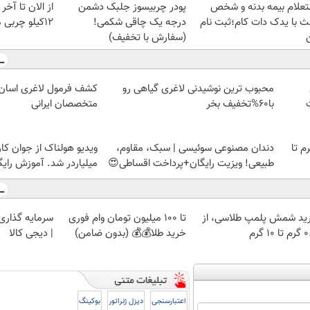
تعلام بیمه بدنه و شخص
پودر چربیسوز جلبک دشمن
از الان تا آخ
لث با یدک دات کام؛ثبت نام
درجه یک چاقی شکمی!
12کیلو چربی میسوزونی
(سفارش با تخفیف)
محبوب ترین نوشیدنی لاغری گیاهی رو
کشف فرمول لاغری اسان
با60%تخفیف بخر
متخصصان ایرانی
لمپ طلاسی، از ۰.۵ گرم تا
دندان مصنوعی سوئیسی | سبک، مقاوم،
ویدیو هولناک از جوان کا
طبیعی! ویزیت رایگان+پرداخت اقساطی😍
میلیاردر شد. آموزش رایگ
ید شمش پلمپ طلاسی، از
تا 100 میلیون تومان وام فوری
سرمایه گذاری ا
 ۱۰ گرم
خرید طلا💰💰 (بدون ضامن)
| دیجی کالا
اعتبارسنجی
دیزل ژنراتور
بوکینگ