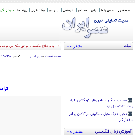
صفحه اول
تماس با ما
آرشیو
جستجو
نظرسنجی
آب و هوا
اوقات شرعی
پیوند ها
سواد زندگی
فیلم
بیشتر »»
وزیر دفاع پاکستان: توافق مکه می تواند 
صفحه نخست
»
بین الملل
کد خبر
۶۵۷۹۵۷
ترامپ خواستا
سیلاب سنگین خیابان‌های گورگائون را به
رودخانه تبدیل کرد
تخریب یک منزل مسکونی در آبادان بر اثر
انفجار گاز
آموزش زبان انگلیسی
بیشتر »»