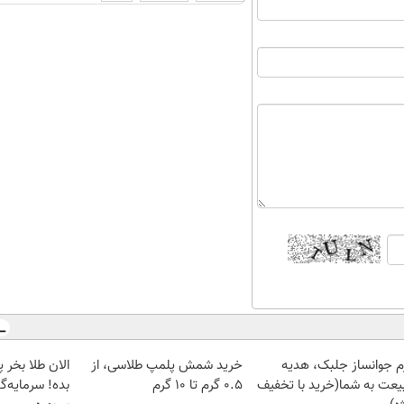
م جوانساز جلبک، هدیه
خرید شمش پلمپ طلاسی، از
یعت به شما(خرید با تخفیف
۰.۵ گرم تا ۱۰ گرم
بده! سرمایه‌گ