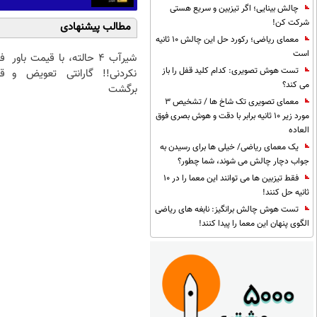
چالش بینایی؛ اگر تیزبین و سریع هستی
شرکت کن!
مطالب پیشنهادی
معمای ریاضی؛ رکورد حل این چالش 10 ثانیه
است
شیر‌آب ۴ حالته، با قیمت باور
ف
تست هوش تصویری: کدام کلید قفل را باز
نکردنی!! گارانتی تعویض و
قی
می کند؟
برگشت
معمای تصویری تک شاخ ها / تشخیص 3
مورد زیر 10 ثانیه برابر با دقت و هوش بصری فوق
العاده
یک معمای ریاضی/ خیلی ها برای رسیدن به
جواب دچار چالش می شوند، شما چطور؟
فقط تیزبین ها می توانند این معما را در 10
ثانیه حل کنند!
تست هوش چالش برانگیز: نابغه های ریاضی
الگوی پنهان این معما را پیدا کنند!