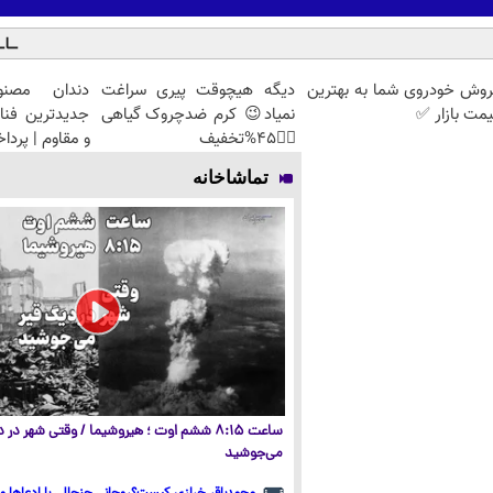
روش خودروی شما به بهترین
دیگه هیچوقت پیری سراغت
دندان مصنو
مت بازار ✅
نمیاد😉 کرم ضدچروک گیاهی
جدیدترین فنا
👈🏻45%تخفیف
و مقاوم | پرد
تماشاخانه
ساعت ۸:۱۵ ششم اوت ؛ هیروشیما / وقتی شهر در
می‌جوشید