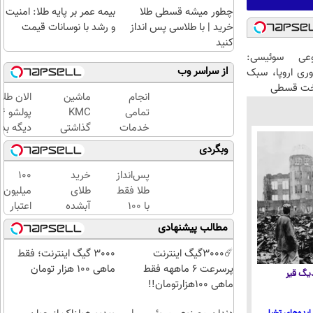
چطور میشه قسطی طلا
بیمه عمر بر پایه طلا: امنیت
خرید | با طلاسی پس انداز
و رشد با نوسانات قیمت
کنید
عی سوئیسی:
از سراسر وب
وری اروپا، سبک
اخت قسطی
انجام
ماشین
الان طلا
تمامی
KMC
خدمات
گذاشتی
دیگه بده
خودرویی
برای
سرمایه‌گ
وبگردی
در محل
فروش
طلا با ا
با یدک
؟ اینجا
بی‌بهره
پس‌انداز
خرید
100
دات کام
سریع و
طلا فقط
طلای
میلیون
راحت
با ۱۰۰
آبشده
اعتبار
بفروش
هزارتومان
حتی با
خرید
مطالب پیشنهادی
(امن و
۱۰۰هزارتومان
طلای
راحت)
آب
☄️3000گیگ اینترنت
3000 گیگ اینترنت؛ فقط
شده
پرسرعت 6 ماههه فقط
ماهی 100 هزار تومان
 دیگ قیر
بگیر
ماهی 100هزارتومان!!