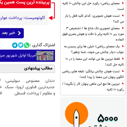
پربیننده ترین پست همین ی
معمای ریاضی؛ رکورد حل این چالش 10 ثانیه
است
تست هوش تصویری: کدام کلید قفل را باز
اکونومیست: پرداخت عوارض
می کند؟
معمای تصویری تک شاخ ها / تشخیص 3
خبر بعد
مورد زیر 10 ثانیه برابر با دقت و هوش بصری فوق
العاده
اشتراک گذاری :
یک معمای ریاضی/ خیلی ها برای رسیدن به
جواب دچار چالش می شوند، شما چطور؟
آمریکا اوایل شهریور می
فقط تیزبین ها می توانند این معما را در 10
ثانیه حل کنند!
مطالب پیشنهادی
تست هوش چالش برانگیز: نابغه های ریاضی
الگوی پنهان این معما را پیدا کنند!
دندان مصنوعی سوئیسی:
تیزبین ها مچ این ماهی پنهان کار را بگیرند! /
جدیدترین فناوری اروپا، سبک
خ
رکورد 10 ثانیه
و مقاوم | پرداخت قسطی
اق