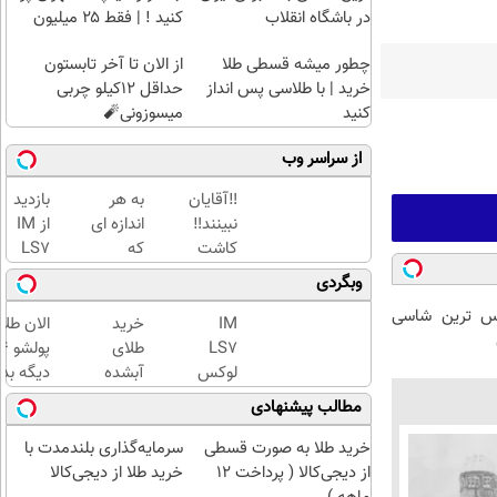
در باشگاه انقلاب
کنید ! | فقط ۲۵ میلیون
چطور میشه قسطی طلا
از الان تا آخر تابستون
خرید | با طلاسی پس انداز
حداقل 12کیلو چربی
کنید
میسوزونی🧨
از سراسر وب
‼️آقایان
به هر
بازدید
نبینند‼️
اندازه ای
از IM
کاشت
که
LS7
موی
میخوای
لوکس
وبگردی
طبیعی با
میتونی
ترین
 لوکس ترین شاسی
جدیدترین
طلا بخری
شاسی
IM
خرید
الان طلا
متد روز
از
بلند
LS7
طلای
دنیا
سرمایه
برقی
لوکس
آبشده
دیگه بده
ات
ایران
ترین
حتی با
سرمایه‌گ
مطالب پیشنهادی
محافظت
در
شاسی
۱۰۰هزارتومان
طلا با ا
کنی
باشگاه
بلند
بی‌بهره
خرید طلا به صورت قسطی
سرمایه‌گذاری بلندمدت با
انقلاب
برقی
از دیجی‌کالا ( پرداخت 12
خرید طلا از دیجی‌کالا
ایران