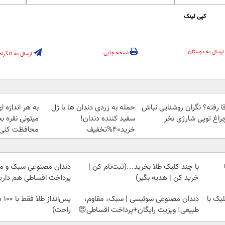
کپی لینک
ارسال به دوستان
نسخه چاپی
ارسال به تلگرام
قا رفته؟ نگران روشنایی نباش
حمله به زردی دندان ها با ژل
به هر اندازه 
چراغ توپی شارژی بخر
سفید کننده دندان!
میتونی نقره ب
خرید40%تخفیف
محافظت کنی
با چند کلیک طلا بخرید...(ثبت‌نام کن |
دندان مصنوعی سبک و مق
خرید کن | هدیه بگیر)
پرداخت اقساطی هم داریم
یک با
دندان مصنوعی سوئیسی | سبک، مقاوم،
پس‌
طبیعی! ویزیت رایگان+پرداخت اقساطی😍
راحت)