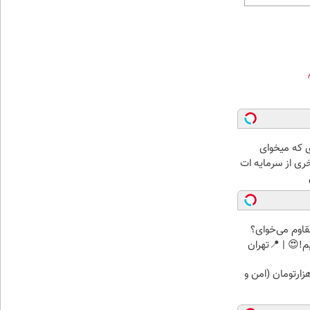
ای که میخوای
خری از سرمایه ات
اوم می‌خوای؟
!😍 | 📍تهران
انداز طلا فقط با ۱۰۰ هزارتومان (امن و