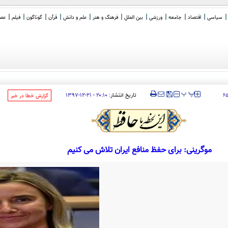
سیاسی
اقتصاد
جامعه
ورزشی
بین الملل
فرهنگ و هنر
علم و دانش
قرآن
گوناگون
فیلم
عصر 
یا فرو می پاشد
_
‍‍‍ پ
پ
تاریخ انتشار:
۲۰:۱۰ - ۲۱-۱۲-۱۳۹۷
۶۵
‌گزارش خطا در خبر
موگرینی: برای حفظ منافع ایران تلاش می کنیم