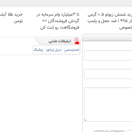
خرید شمش زیوتو ۰.۵ گرمی
تا 3میلیارد وام سرمایه در
عیار ۹۹۵ | ضد جعل و پلمپ
گردش فروشندگان =>
تومن
صوص
فروشگاهت رو ثبت کن
اعتبارسنجی
دیزل ژنراتور
بوکینگ