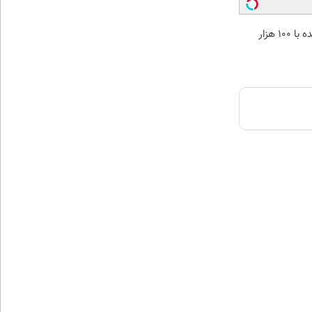
خرید طلا آبشده با 100 هزار