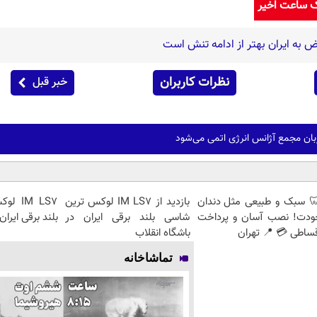
ک ساعت اخیر
 به ایران بهتر از ادامه تنش است
نظرات کاربران
خبر قبل
زبان مجمع آژانس انرژی اتمی می‌شود
 سبک و طبیعی مثل دندان
بازدید از IM LS7 لوکس ترین
IM LS7
ودت! نصب آسان و پرداخت
شاسی بلند برقی ایران در
بلند برقی ایران
ساطی 💳 📍 تهران
باشگاه انقلاب
تماشاخانه