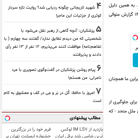
4
. به همین دلیل
شهید لاریجانی چگونه ردیابی شد؟ روایت تازه سردار
اتحادیه اروپا همچنان برای حفظ توافق هسته ای با ایران ادامه خواهد داد. تعهدات مرتبط با هسته ای ایران در 14 گزارش متوالی
کوثری از جزئیات این ماجرا
5
پزشکیان‌: آنچه گاهی از رهبر نقل می‌شود با
شخصیتی که من دیدم تطابق ندارد/ گفتند سه چهارم ( با
تفاهم‌نامه) موافقت کنند می‌پذیرم، 12 نفر از 13 نفر رأی
دادند و پذیرفتند
6
پیام روشن پزشکیان در گفت‌و‌گوی تصویری با مرد
نامرئی: من هستم!
راین ما همچنان
7
امروز با حافظ: گُل در بَر و مِی در کَف و معشوق به کام
است
رای جلوگیری از
ملل متحد - که
مطالب پیشنهادی
بازدید از IM LS7 لوکس
فرم خود را در بزرگترین
ترین شاسی بلند برقی ایران
جشنواره ایمپلنت تهران پر