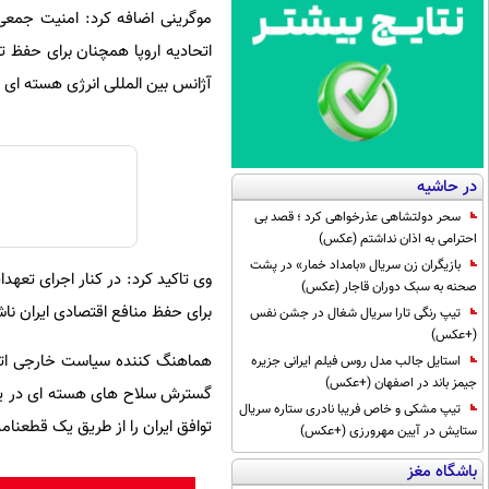
موگرینی اضافه کرد: امنیت جمعی
آژانس بین المللی انرژی هسته ای 
در حاشیه
سحر دولتشاهی عذرخواهی کرد ؛ قصد بی
احترامی به اذان نداشتم (عکس)
بازیگران زن سریال «بامداد خمار» در پشت
وی تاکید کرد: در کنار اجرای تعه
صحنه به سبک دوران قاجار (عکس)
برای حفظ منافع اقتصادی ایران نا
تیپ رنگی تارا سریال شغال در جشن نفس
(+عکس)
هماهنگ کننده سیاست خارجی اتحاد
استایل جالب مدل روس فیلم ایرانی جزیره
جیمز باند در اصفهان (+عکس)
گسترش سلاح های هسته ای در یک 
تیپ مشکی و خاص فریبا نادری ستاره سریال
توافق ایران را از طریق یک قطعنا
ستایش در آیین مهرورزی (+عکس)
باشگاه مغز