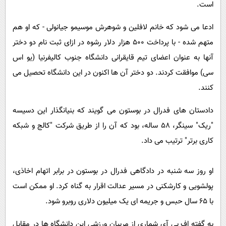
است.
ادعا می شود که خانم لافلین و شوهرش موسیمو جیانولی - که او هم
متهم شده - با پرداخت ۵۰۰ هزار دلار رشوه در ازای ثبت نام دو دختر
آنها به عنوان اعضای تیم قایقرانی دانشگاه جنوب کالیفرنیا (یو اس
سی) موافقت کردند. دو دختر آن ها اکنون در این دانشگاه تحصیل می
کنند.
دادستان های فدرال در بوستون می گویند که بنیانگذار این دسیسه
"ریک" سینگر، ۵۸ ساله، بود که آن را از طریق شرکت "کالج و شبکه
کاری برتر" ترتیب می داد.
او روز سه شنبه در دادگاهی فدرال در بوستون در برابر اتهام اخاذی،
پولشویی و کارشکنی در مسیر عدالت اقرار به گناه کرد. او ممکن است
با ۶۵ سال حبس و جریمه ای یک میلیون دلاری روبرو شود.
به گفته اف بی آی شماری از مربیان ورزشی این دانشگاه ها در مقابل