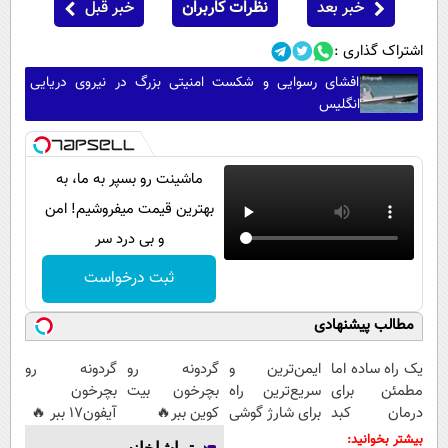
خبر بعد
نظرات کاربران
خبر قبل
اشتراک گذاری :
افشای رسوایی و شکست امنیتی بزرگ در نیروی دریایی
انگلیس
ماشینت رو بسپر به ما، به
بهترین قیمت میفروشیم! امن
و بی درد سر
ثبت درخواست
مطالب پیشنهادی
یک راه ساده اما
ایمن‌ترین و
گردونه رو
گردونه رو
مطمئن برای
سریع‌ترین راه
بچرخون بیت
بچرخون
درمان کبد
برای شارژ گوشی
کوین ببر🔥
آیفون17 ببر 🔥
چرب! تخفیف تا
😍👌🏻
بیشتر بخوانید: