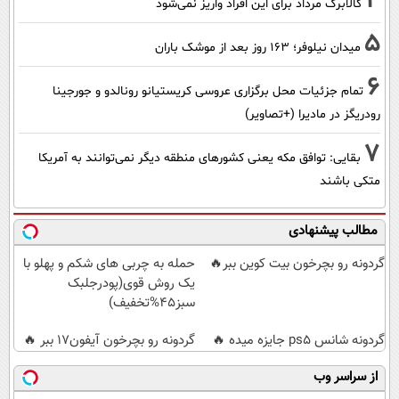
4
کالابرگ مرداد برای این افراد واریز نمی‌شود
5
میدان نیلوفر؛ ۱۶۳ روز بعد از موشک باران
6
تمام جزئیات محل برگزاری عروسی کریستیانو رونالدو و جورجینا
رودریگز در مادیرا (+تصاویر)
7
بقایی: توافق مکه یعنی کشورهای منطقه دیگر نمی‌توانند به آمریکا
متکی باشند
مطالب پیشنهادی
گردونه رو بچرخون بیت کوین ببر🔥
حمله به چربی های شکم و پهلو با
یک روش قوی(پودرجلبک
سبز45%تخفیف)
گردونه شانس ps5 جایزه میده 🔥
گردونه رو بچرخون آیفون17 ببر 🔥
از سراسر وب