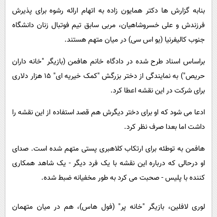
‏بنابه گزارش ها دکتر همایون زاده به اتهام ارائه رشوه برای پذیرش
فرزندش و علی خسروشاهیان، مربی سابق تیم فوتبال زنان دانشگاه
جنوب کالیفرنیا (یو اس سی) در میان متهم هستند.
براساس اسناد طرح شده در دادگاه خانم هافمن (بازیگر "خانه داران
حریص") به نمایندگی از دختر بزرگش "کمک خیریه ای" ۱۵ هزار دلاری
برای شرکت در این نقشه اعطا کرد.
ادعا می شود که او برای دختر دیگرش هم قصد استفاده از این نقشه را
داشت اما بعدا صرف نظر کرد.
هافمن به توطئه برای ارتکاب کلاهبری پستی متهم شده است. صدای
او درحالی که درباره این نقشه با یک فرد دیگر - یک شاهد همکاری
کننده با پلیس - صحبت می کرد به طور مخفیانه ضبط شده.
لوری لافلین، بازیگر "خانه پر" (فول هاس)، هم در میان متهمان