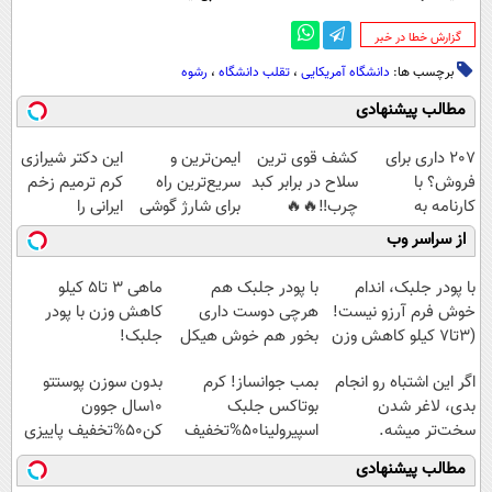
‌گزارش خطا در خبر
برچسب ها:
دانشگاه آمریکایی
،
تقلب دانشگاه
،
رشوه
مطالب پیشنهادی
207 داری برای
کشف قوی ترین
ایمن‌ترین و
این دکتر شیرازی
فروش؟ با
سلاح در برابر کبد
سریع‌ترین راه
کرم ترمیم زخم
کارنامه به
چرب‼️🔥🔥
برای شارژ گوشی
ایرانی را
بهترین قیمت
😍👌🏻
ساخت!!!
از سراسر وب
بفروش!
با پودر جلبک، اندام
با پودر جلبک هم
ماهی 3 تا5 کیلو
خوش فرم آرزو نیست!
هرچی دوست داری
کاهش وزن با پودر
(3تا7 کیلو کاهش وزن
بخور هم خوش هیکل
جلبک!
در یک ماه)
باش/لینک
اگر این اشتباه رو انجام
بمب جوانساز! کرم
بدون سوزن پوستتو
خرید45%off
بدی، لاغر شدن
بوتاکس جلبک
10سال جوون
سخت‌تر میشه.
اسپیرولینا50%تخفیف
کن50%تخفیف پاییزی
مطالب پیشنهادی