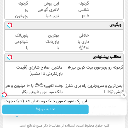
گردونه
این روش
گردونه
شانس
لاغری گیاهی
رو
ps5
توی دنیا
بچرخون
جایزه
حرف اول رو
بیت
وبگردی
میده
میزنه(تخفیف
کوین
🔥
ویژه تا
ببر🔥
خلافی
بهترین
پاوربانک
امشب)
داری یا
پاوربانک
شیائومی
نه؟🤯
با
با
استعلام
کمترین
قابلیت
مطالب پیشنهادی
بگیر،
قیمت❗
فست
درجا
شارژ در
گردونه رو بچرخون بیت کوین ببر🔥
ماشین اصلاح شارژی (قیمت
جواب
زمان
باورنکردنی تا امشب)
بگیر!
های بی
ایمن‌ترین و سریع‌ترین راه برای شارژ
برقی⚡
وقت تغییره😍😍 با 10 میلیون و هر
گوشی😍👌🏻
بانک مو، موی طبیعی بکار
این پک تقویت موی جلبک رسانه ای شد (کلیک جهت
صفحه اول
فیلم
عصر ایران۲
درباره عصرایران
تماس با ما
آرشیو
جستجو
اطلاعات بیشتر)
تخفیف ویژه!
پیوندها
نظرسنجی
آب و هوا
اوقات شرعی
سواد زندگی
كليه حقوق محفوظ است، استفاده از مطالب با ذكر منبع بلامانع است.