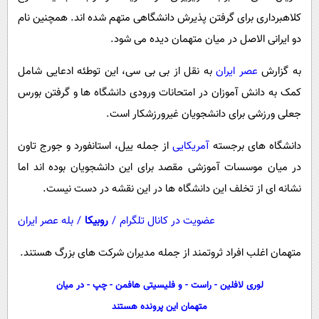
پیامک
سرگرمی
کلاهبرداری برای گرفتن پذیرش دانشگاهی متهم شده اند. همچنین نام
روانشناسی
فناوری
دو ایرانی الاصل در میان متهمان دیده می شود.
آشپزی
گوناگون
به گزارش
عصر ایران
به نقل از بی بی سی، این توطئه ادعایی شامل
دانلود
حوادث
کمک به دانش آموزان در امتحانات ورودی دانشگاه ها و گرفتن بورس
محیط زیست
جعلی ورزشی برای دانشجویان غیرورزشکار است.
سلامت
دانشگاه های برجسته
آمریکایی
از جمله ییل، استانفورد و جورج تاون
فرهنگی
در میان موسسات آموزشی مقصد برای این دانشجویان بوده اند اما
نشانه ای از تخلف این دانشگاه ها در این نقشه در دست نیست.
بین الملل
اجتماعی
عضویت در کانال تلگرام
/
روبیکا
/
بله عصر ایران
حیات وحش
متهمان اغلب افراد ثروتمند از جمله مدیران شرکت های بزرگ هستند.
سیاست خارجی
لوری لافلین - راست - و فلیسیتی هافمن - چپ - در میان
متهمان این پرونده هستند