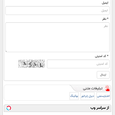
ایمیل
* نظر
* کد امنیتی
اعتبارسنجی
دیزل ژنراتور
بوکینگ
از سراسر وب