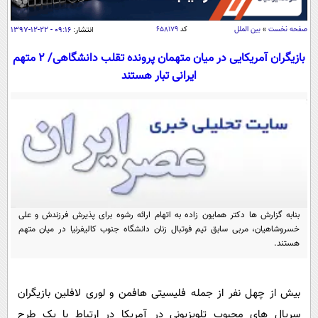
سیاسی
اقتصاد
صفحه نخست
»
بین الملل
کد
۶۵۸۱۷۹
انتشار:
۰۹:۱۶ - ۲۲-۱۲-۱۳۹۷
جامعه
اقتصادی
بازیگران آمریکایی در میان متهمان پرونده تقلب دانشگاهی/ 2 متهم
ایرانی تبار هستند
ورزشی
اجتماعی
خودرو
بین الملل
حوادث
فرهنگ و هنر
سیاست خارجی
سلامت
علم و دانش
یک برش دانایی
قرآن
فناوری و It
محیط زیست
گوناگون
علمی
سفر و تفریح
‏بنابه گزارش ها دکتر همایون زاده به اتهام ارائه رشوه برای پذیرش فرزندش و علی
فیلم
سرگرمی
اخبار کریپتو
خسروشاهیان، مربی سابق تیم فوتبال زنان دانشگاه جنوب کالیفرنیا در میان متهم
هستند.
عصر ایران 2
اقتصاد
باشگاه مغز
آموزش زبان
خواندنی ها و دیدنی ها
ورزش
مجله تصویری سلاح
بیش از چهل نفر از جمله فلیسیتی هافمن و لوری لافلین بازیگران
داستان کوتاه
سیاست
سریال های محبوب تلویزیونی در آمریکا در ارتباط با یک طرح