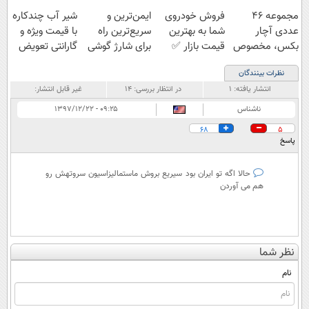
مجموعه ۴۶
فروش خودروی
ایمن‌ترین و
شیر آب چندکاره
عددی آچار
شما به بهترین
سریع‌ترین راه
با قیمت ویژه و
بکس، مخصوص
قیمت بازار ✅
برای شارژ گوشی
گارانتی تعویض
مردان واقعی!!
😍👌🏻
نظرات بینندگان
(مشاهده قیمت
انتشار یافته:
۱
در انتظار بررسی:
۱۴
غیر قابل انتشار:
فوق‌العاده)
ناشناس
۰۹:۲۵ - ۱۳۹۷/۱۲/۲۲
68
5
پاسخ
حالا اگه تو ایران بود سیریع بروش ماستمالیزاسیون سروتهش رو
هم می آوردن
نظر شما
نام