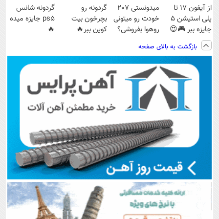
از آیفون 17 تا
میدونستی 207
گردونه رو
گردونه شانس
پلی استیشن 5
خودت رو میتونی
بچرخون بیت
ps5 جایزه میده
جایزه ببر 🎮😍
روهوا بفروشی؟
کوین ببر🔥
🔥
📱 | بازی کن ،
اینجا سریع و
بازگشت به بالای صفحه
گردونه بچرخون
راحت بفروش