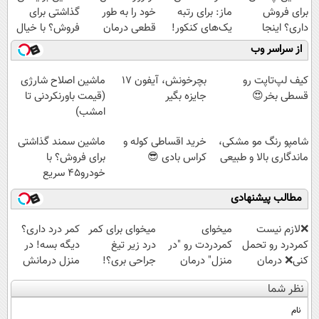
برای فروش
ماز: برای رتبه
خود را به طور
گذاشتی برای
داری؟ اینجا
یک‌های کنکور!
قطعی درمان
فروش؟ با خیال
سریع بفروشش
کنید!
راحت بفروش
از سراسر وب
◗پرسش‌نامه◖
کیف لپ‌تاپت رو
بچرخونش، آیفون 17
ماشین اصلاح شارژی
قسطی بخر😍
جایزه بگیر
(قیمت باورنکردنی تا
امشب)
شامپو رنگ مو مشکی،
خرید اقساطی کوله و
ماشین سمند گذاشتی
ماندگاری بالا و طبیعی
کراس بادی 😎
برای فروش؟ با
خودرو45 سریع
بفروش
مطالب پیشنهادی
❌لازم نیست
میخوای
میخوای برای کمر
کمر درد داری؟
کمردرد رو تحمل
کمردردت رو "در
درد زیر تیغ
دیگه بسه! در
کنی❌ درمان
منزل" درمان
جراحی بری؟!
منزل درمانش
بدون جراحی و
کنی؟ (◂فیلم +
◗پرسش‌نامه رو
کن
نظر شما
قرص
◂پرسش‌نامه)
پر کن◖
(◀پرسش‌نامه)
(پرسشنامه)
نام