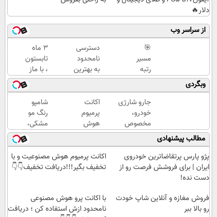
دلار🔥
از سراسر وب
🎯
دسترسی
3 ماه
مسیر
نامحدود
تابستون
رتبه
به بهترین
، با ماز
برتری از
آموزش‌ها
تو یک
وبگردی
همین
تا روز
ماه
تابستون
کنکور
جمع
جارو شارژی
اکانت
شامپو
و با دوره
میشه
خودرو،
پرمیوم
رنگ مو
رایگان
😍
مخصوص
هوش
مشکی،
ماز
ماشین‌باز‌ها!!
مصنوعیت
ماندگاری
مطالب پیشنهادی
شروع
قیمت با
و با
بالا و
میشه!
تخفیف: فقط
تخفیف
طبیعی
پژو پارس پرتقاضاترین خودروی
اکانت پرمیوم هوش مصنوعیت و با
1,499,000
بگیر!!!
ایران | برای فروشش فرصت رو از
تخفیف بگیر!!!دریافت تخفیف👇👇
دریافت
دست نده!
تخفیف👇
فروش مغازه و آنلاین شاپ خودت
👇
با اکانت پرو هوش مصنوعی
رو بالا ببر
نامحدود ازش استفاده کن ؛ دریافت