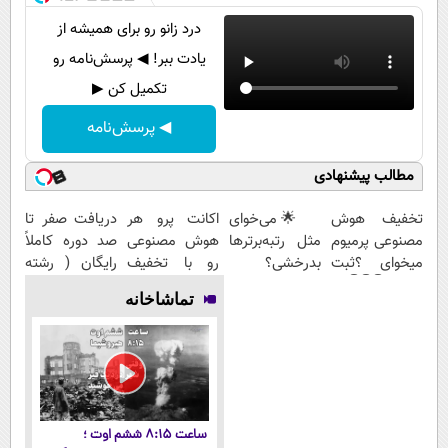
درد زانو رو برای همیشه از
یادت ببر! ◀ پرسش‌نامه رو
تکمیل کن ▶
◀ پرسش‌نامه
مطالب پیشنهادی
تخفیف هوش
🌟 می‌خوای
اکانت پرو هر
دریافت صفر تا
مصنوعی پرمیوم
مثل رتبه‌برترها
هوش مصنوعی
صد دوره کاملاً
میخوای ؟ثبت
بدرخشی؟
رو با تخفیف
رایگان ( رشته
نام کن👇👇👇
همین الان دوره
بخر؛دریافت
ریاضی، تجربی،
تماشاخانه
الماس ماز رو
کدتخفیف👇👇👇
انسانی)
شروع ک
👇👇
ساعت ۸:۱۵ ششم اوت ؛