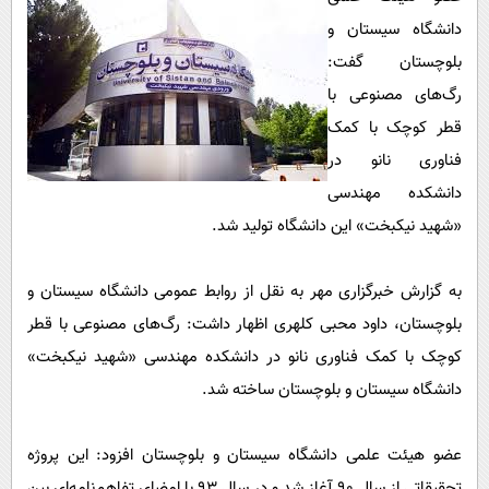
پیامک
سرگرمی
دانشگاه سیستان و
روانشناسی
فناوری
بلوچستان گفت:
آشپزی
گوناگون
رگ‌های مصنوعی با
قطر کوچک با کمک
دانلود
حوادث
فناوری نانو در
محیط زیست
دانشکده مهندسی
سلامت
«شهید نیکبخت» این دانشگاه تولید شد.
فرهنگی
به گزارش خبرگزاری مهر به نقل از روابط عمومی دانشگاه سیستان و
بین الملل
بلوچستان، داود محبی کلهری اظهار داشت: رگ‌های مصنوعی با قطر
اجتماعی
کوچک با کمک فناوری نانو در دانشکده مهندسی «شهید نیکبخت»
حیات وحش
دانشگاه سیستان و بلوچستان ساخته شد.
سیاست خارجی
عضو هیئت علمی دانشگاه سیستان و بلوچستان افزود: این پروژه
تحقیقاتی از سال ۹۰ آغاز شد و در سال ۹۳ با امضای تفاهم‌نامه‌ای بین