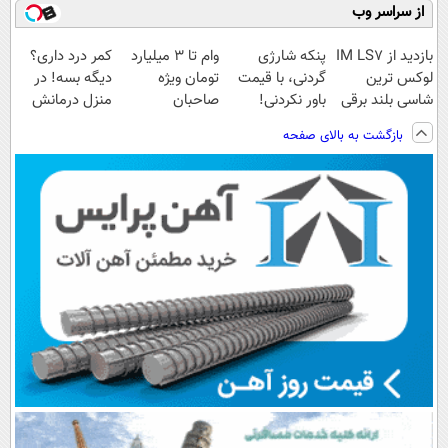
از سراسر وب
بازدید از IM LS7
پنکه شارژی
وام تا ۳ میلیارد
کمر درد داری؟
لوکس ترین
گردنی، با قیمت
تومان ویژه
دیگه بسه! در
شاسی بلند برقی
باور نکردنی!
صاحبان
منزل درمانش
ایران در باشگاه
(فرصت محدود)
فروشگاه‌های
کن
بازگشت به بالای صفحه
انقلاب
آنلاین و حضوری
(◀پرسش‌نامه)