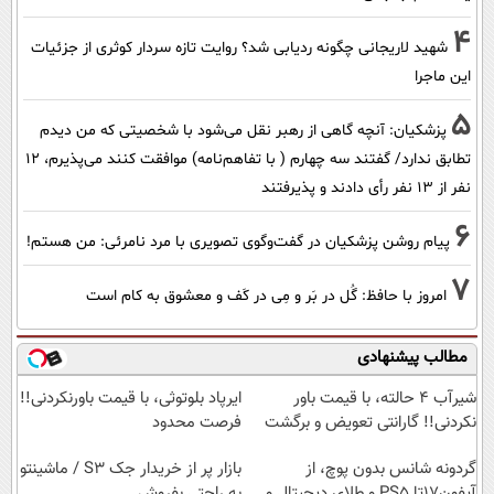
4
شهید لاریجانی چگونه ردیابی شد؟ روایت تازه سردار کوثری از جزئیات
این ماجرا
5
پزشکیان‌: آنچه گاهی از رهبر نقل می‌شود با شخصیتی که من دیدم
تطابق ندارد/ گفتند سه چهارم ( با تفاهم‌نامه) موافقت کنند می‌پذیرم، 12
نفر از 13 نفر رأی دادند و پذیرفتند
6
پیام روشن پزشکیان در گفت‌و‌گوی تصویری با مرد نامرئی: من هستم!
7
امروز با حافظ: گُل در بَر و مِی در کَف و معشوق به کام است
مطالب پیشنهادی
شیر‌آب ۴ حالته، با قیمت باور
ایرپاد بلوتوثی، با قیمت باورنکردنی!!
نکردنی!! گارانتی تعویض و برگشت
فرصت محدود
گردونه شانس بدون پوچ، از
بازار پر از خریدار جک S3 / ماشینتو
آیفون17تا PS5 و طلای دیجیتال و
به راحتی بفروش