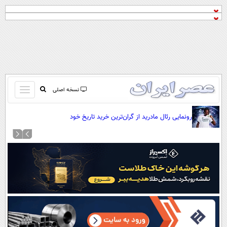
باز
نسخه اصلی
و
صفحه اول
بسته
رونمایی رئال مادرید از گران‌ترین خرید تاریخ خود
تماس با ما
کردن
آرشیو
منو
جستجو
نظرسنجی
آب و هوا
اوقات شرعی
پیوند ها
سواد زندگی