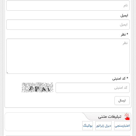
ایمیل
* نظر
* کد امنیتی
اعتبارسنجی
دیزل ژنراتور
بوکینگ