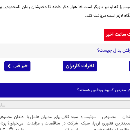
«هافمن» و شوهرش (ویلیام اچ میسی) که او نیز بازیگر است ۱۵ هزار دلار دادند تا دخترشان ز
گاه لازم است دریافت کند.
ک ساعت اخیر
فتن پدال چیست؟
نظرات کاربران
خبر قبل
 در معرض کمبود ویتامین هستند؟
ندان مصنوعی سوئیسی:
سود کلان برای مدیران عامل با
دندان مصنوعی
دیدترین فناوری اروپا، سبک
شرکت در مناقصات و مزایدات
می‌خوای؟ پرد
مقاوم | پرداخت قسطی
ایران تندر
داریم!😍 | 📍ت