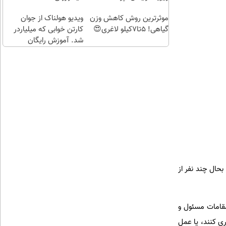
طلا با
اقساطی😍
موثرترین روش کاهش وزن
چند
ویدیو هولناک از جوان
گیاهی! 5تا۷کیلو لاغری😍
کلیک)
کارتن خوابی که میلیاردر
شد. آموزش رایگان
بحال چند نفر از
مقامات مسئول و
ری کنند، یا عمل