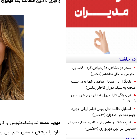
و لوری لاگلین
ضمانت یک میلیون د
در حاشیه
سحر دولتشاهی عذرخواهی کرد ؛ قصد بی
احترامی به اذان نداشتم (عکس)
بازیگران زن سریال «بامداد خمار» در پشت
صحنه به سبک دوران قاجار (عکس)
تیپ رنگی تارا سریال شغال در جشن نفس
(+عکس)
استایل جالب مدل روس فیلم ایرانی جزیره
جیمز باند در اصفهان (+عکس)
دیوید ممت
نمایشنامه‌نویس و کار
تیپ مشکی و خاص فریبا نادری ستاره سریال
ستایش در آیین مهرورزی (+عکس)
دارد با نوشتن نامه‌ای هم این 