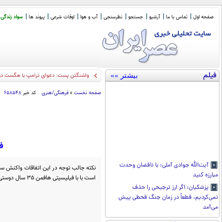
صفحه اول
تماس با ما
آرشیو
جستجو
نظرسنجی
آب و هوا
اوقات شرعی
پیوند ها
سواد زندگی
فیلم
بیشتر »»
واشنگتن پست: دعوای ترامپ با هگست دربا
صفحه نخست
»
فرهنگی/هنری
کد خبر
۶۵۸۵۴۸
ف
آیت‌الله جوادی آملی: با ناقضان وحدت
نکته جالب توجه در این اتفاقات واکنش 
مبارزه کنید
است با با فیلیسیتی هافمن 35 سال دوستی و همکاری داشته است
پزشکیان: اگر ارز ترجیحی را حذف
نمی‌کردیم، قطعاً در زمان جنگ قحطی پیش
می‌آمد