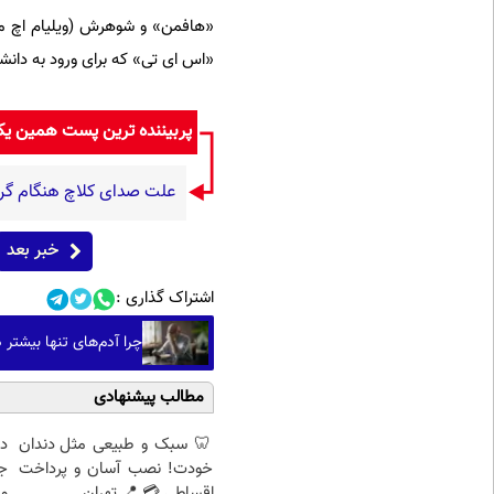
«اس ای تی» که برای ورود به دانش
پربیننده ترین پست همین ی
علت صدای کلاچ هنگام گر
خبر بعد
اشتراک گذاری :
چرا آدم‌های تنها بیشتر
مطالب پیشنهادی
🦷 سبک و طبیعی مثل دندان
د
خودت! نصب آسان و پرداخت
ج
اقساطی 💳 📍 تهران
و 