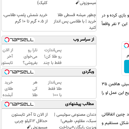
میسوزونی🧨
کلیک)
چطور میشه قسطی طلا
خرید شمش پلمپ طلاسی،
 او بازی کرده و در
خرید | با طلاسی پس انداز
از ۰.۵ گرم تا ۱۰ گرم
سه نمایشنامه وی با نقش‌های که برای او نوشته شده بود، به صحنه رفته است. ممت اشاره می‌کند که «برای این ۲ نفر واقعاً
کنید
از سراسر وب
پس‌اندازت
تارا رو
از الان تا
رو طلا کن!
می‌خوای
آخر
فقط با چند
بفروشی؟
تابستون
کلیک با
با
حداقل
وبگردی
حداقل‌ترین
خودرو۴۵
12کیلو
مبلغ...
یک‌روزه
چربی
پس‌انداز
هر
خرید
کسی چون دیوید ممت است که خود اشاره کرده است با با فیلیسیتی هافمن 35
بفروشش
میسوزون
طلا فقط
کی
طلای
 این عمل او را
🧨
با ۱۰۰
طلا
آبشده
هزارتومان
داره،
حتی با
مطالب پیشنهادی
(امن و
غم
۱۰۰هزارتومان
راحت)
نداره!
چنین اتفاقاتی
دندان مصنوعی سوئیسی |
از الان تا آخر تابستون
😊💎
سبک، مقاوم، طبیعی!
حداقل 12کیلو چربی
به شکل مستقیم و
(خرید
ویزیت رایگان+پرداخت
میسوزونی🧨