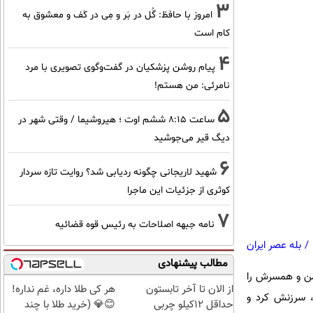
3
امروز با حافظ: گُل در بَر و مِی در کَف و معشوق به
کام است
4
پیام روشن پزشکیان در گفت‌و‌گوی تصویری با مرد
نامرئی: من هستم!
5
ساعت ۸:۱۵ ششم اوت ؛ هیروشیما / وقتی شهر در
دیگ قیر می‌جوشید
6
شهید لاریجانی چگونه ردیابی شد؟ روایت تازه سردار
کوثری از جزئیات این ماجرا
7
نامه جبهه اصلاحات به رئیس قوه قضائیه
/
بله عصر ایران
مطالب پیشنهادی
فمن و همسرش را
از الان تا آخر تابستون
هر کی طلا داره، غم نداره!
د، سرزنش کرد و
حداقل 12کیلو چربی
😊💎 (خرید طلا با چند