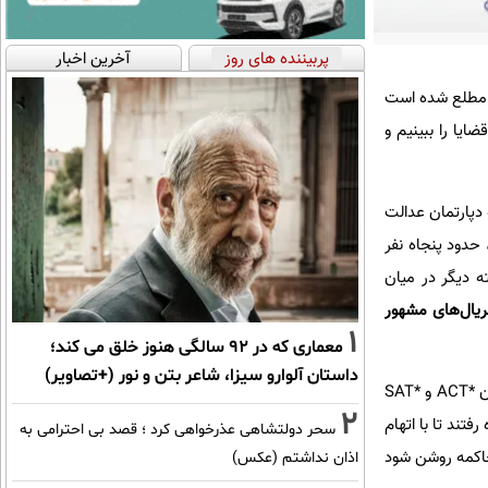
پربیننده های روز
آخرین اخبار
ن مطلع شده است
ایا را ببینیم و
دپارتمان عدالت
 حدود پنجاه نفر
ا یک نکته دیگر در میان
یال‌های مشهور
1
معماری که در 92 سالگی هنوز خلق می کند؛
داستان آلوارو سیزا، شاعر بتن و نور (+تصاویر)
داده‌اند تا نمرات فرزندانشان در دو امتحان *ACT و *SAT
2
فتند تا با اتهام
سحر دولتشاهی عذرخواهی کرد ؛ قصد بی احترامی به
محاکمه روشن شود
اذان نداشتم (عکس)