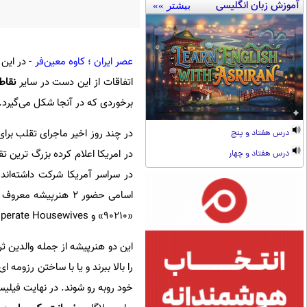
آموزش زبان انگلیسی
بیشتر »»
عصر ایران ؛ کاوه معین‌فر
- در این
اتفاقات از این دست در سایر
نقاط
برخوردی که در آنجا شکل می‌گیرد.
در چند روز اخیر ماجرای تقلب برا
درس هفتاد و پنج
در امریکا اعلام کرده بزرگ ترین ت
درس هفتاد و چهار
اسامی حضور 2 هنرپیشه معروف هالیوود است.
«۹۰۲۱۰» و Desperate Housewives.
این دو هنرپیشه از جمله والدین ثر
را بالا ببرند و یا با ساختن رزومه
خود روبه رو شوند. در نهایت فیلی