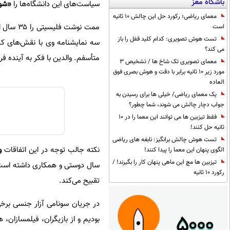
باشگاه مغز
سیاست‌های این دانشگاه‌ها را
«شوخ
معمای ریاضی؛ رکورد حل این چالش 10 ثانیه
ممت نوش
است
تست هوش تصویری: کدام کلید قفل را باز
می کند؟
متأسفم. والدین با فکر به آینده فر
معمای تصویری تک شاخ ها / تشخیص 3
مورد زیر 10 ثانیه برابر با دقت و هوش بصری فوق
العاده
یک معمای ریاضی/ خیلی ها برای رسیدن به
جواب دچار چالش می شوند، شما چطور؟
فقط تیزبین ها می توانند این معما را در 10
ثانیه حل کنند!
تست هوش چالش برانگیز: نابغه های ریاضی
نکته جالب توجه در این اتفاقات
وا
الگوی پنهان این معما را پیدا کنند!
تیزبین ها مچ این ماهی پنهان کار را بگیرند! /
سال دوستی و همکاری داشته است ول
رکورد 10 ثانیه
تقبیح می‌کند.
در جریان سونامی آزار جنسی برخی 
بودیم و از بازیگران، فیلمسازان،