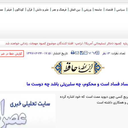
سیاسی
اقتصاد
جامعه
ورزشی
بین الملل
فرهنگ و هنر
علم و دانش
قرآن
گوناگون
فیلم
عصر 
ره کمبود ذخائر تسلیحاتی آمریکا/ ترامپ: افشا کنندگان موضوع کمبود مهمات، زندانی خواهند شد
‍‍‍ پ
پ
تاریخ انتشار:
۱۷:۵۱ - ۲۴-۱۲-۱۳۹۷
تعداد نظرات:
۱۳ نظر
‌گزارش خطا در خبر
ساد فساد است و محکوم، چه سلبریتی باشد چه دوست ما
سریع کسی چون دیوید ممت است که خود اشاره کرده