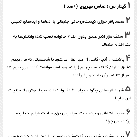
1
گیتار من ؛ عباس مهرپویا (+صدا)
2
محمدباقر خرازی کیست؟روحانی جنجالی با ادعاها و ایده‌های تخیلی
3
سنگ مزار اکبر عبدی بدون اطلاع خانواده نصب شد؛ واکنش‌ها به
یک اقدام جنجالی
4
پزشکیان‌: آنچه گاهی از رهبر نقل می‌شود با شخصیتی که من دیدم
تطابق ندارد/ گفتند سه چهارم ( با تفاهم‌نامه) موافقت کنند می‌پذیرم، 12
نفر از 13 نفر رأی دادند و پذیرفتند
5
شهید لاریجانی چگونه ردیابی شد؟ روایت تازه سردار کوثری از جزئیات
این ماجرا
6
مجید واشقانی و بودجه 150 میلیاردی برای ساخت فیلم! خدا بده
برکت ولی چرا؟
7
پیام روشن پزشکیان در گفت‌و‌گوی تصویری با مرد نامرئی: من هستم!