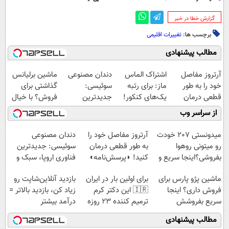
‌گزارش خطا در خبر
برچسب ها:
تغییرات اقلیمی
مطالب پیشنهادی
آرتروز مفاصل
اشتراک الماس
دندان مصنوعی
ماشین برلیانس
خود را به طور
ماز: برای رتبه
سوئیسی:
گذاشتی برای
قطعی درمان
یک‌های کنکور!
جدیدترین
فروش؟ با خیال
کنید!
فناوری اروپا،
راحت بفروش
از سراسر وب
◗پرسش‌نامه◖
سبک و مقاوم |
پرداخت قسطی
میدونستی 207 خودت
آرتروز مفاصل خود را
دندان مصنوعی
رو میتونی روهوا
به طور قطعی درمان
سوئیسی: جدیدترین
بفروشی؟اینجا سریع و
کنید! ◗پرسش‌نامه◖
فناوری اروپا، سبک و
راحت بفروش
مقاوم | پرداخت
ماشین پژو پارس برای
برای اولین بار در ایران
بازدید آنلاین‌شاپت رو
قسطی
فروش داری؟ اینجا
🇮🇷 این دکتر کرم
زیاد کن، بازدید بالاتر =
سریع بفروشش
ترمیم کننده 23 روزه
درآمد بیشتر
ساخت!
مطالب پیشنهادی