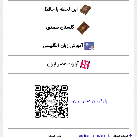
این لحظه با حافظ
گلستان سعدی
آموزش زبان انگلیسی
آپارات عصر ایران
اپلیکیشن عصر ایران
لینک کوتاه:
کپی لینک