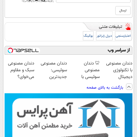
اعتبارسنجی
دیزل ژنراتور
بوکینگ
از سراسر وب
دندان مصنوعی
🦷 دندان
دندان مصنوعی
دندان مصنوعی
با تکنولوژی
مصنوعی
سوئیسی:
سبک و مقاوم
دیجیتال
سوئیسی با
جدیدترین
می‌خوای؟
سوئیسی🇨🇭
تکنولوژی
فناوری اروپا،
پرداخت اقساطی
بازگشت به بالای صفحه
دیجیتال |
سبک و مقاوم |
هم داریم!😍 |
پرداخت در 4
پرداخت قسطی
📍تهران
قسط |📍 تهران