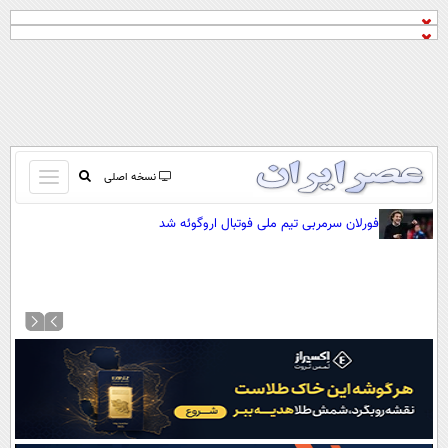
باز
نسخه اصلی
و
صفحه اول
فورلان سرمربی تیم ملی فوتبال اروگوئه شد
بسته
تماس با ما
کردن
آرشیو
منو
جستجو
نظرسنجی
آب و هوا
اوقات شرعی
پیوند ها
سواد زندگی