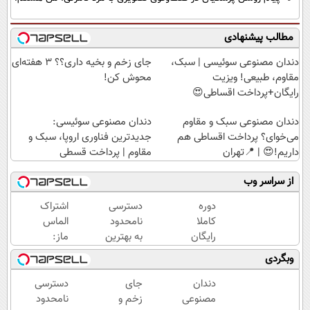
مطالب پیشنهادی
دندان مصنوعی سوئیسی | سبک،
جای زخم و بخیه داری؟؟ 3 هفته‌ای
مقاوم، طبیعی! ویزیت
محوش کن!
رایگان+پرداخت اقساطی😍
دندان مصنوعی سبک و مقاوم
دندان مصنوعی سوئیسی:
می‌خوای؟ پرداخت اقساطی هم
جدیدترین فناوری اروپا، سبک و
داریم!😍 | 📍تهران
مقاوم | پرداخت قسطی
از سراسر وب
دوره
دسترسی
اشتراک
کاملا
نامحدود
الماس
رایگان
به بهترین
ماز:
گروه
آموزش‌ها
راهی به
وبگردی
آموزشی
تا روز
سوی
ماز
کنکور
موفقیت
دندان
جای
دسترسی
(برای
کنکور!
مصنوعی
زخم و
نامحدود