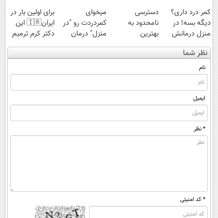
کمر درد داری؟
دسترسی
میخوای
برای اولین بار در
دیگه بسه! در
نامحدود به
کمردردت رو "در
ایران🇮🇷 این
منزل درمانش
بهترین
منزل" درمان
دکتر کرم ترمیم
کن
آموزش‌ها تا روز
کنی؟ (◂فیلم +
کننده 23 روزه
نظر شما
(◀پرسش‌نامه)
کنکور
◂پرسش‌نامه)
ساخت!
نام
ایمیل
* نظر
* کد امنیتی