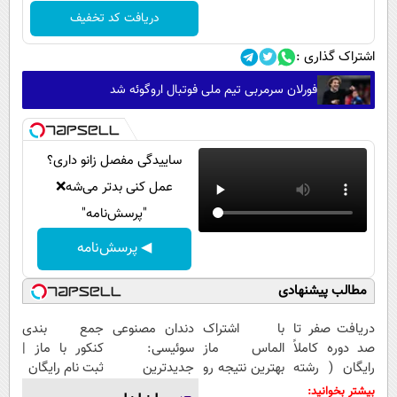
دریافت کد تخفیف
اشتراک گذاری :
فورلان سرمربی تیم ملی فوتبال اروگوئه شد
ساییدگی مفصل زانو داری؟
عمل کنی بدتر می‌شه❌
"پرسش‌نامه"
◀ پرسش‌نامه
مطالب پیشنهادی
دریافت صفر تا
با اشتراک
دندان مصنوعی
جمع بندی
صد دوره کاملاً
الماس ماز
سوئیسی:
کنکور با ماز |
رایگان ( رشته
بهترین نتیجه رو
جدیدترین
ثبت نام رایگان
ریاضی، تجربی،
در کنکور بگیر
فناوری اروپا،
بیشتر بخوانید: