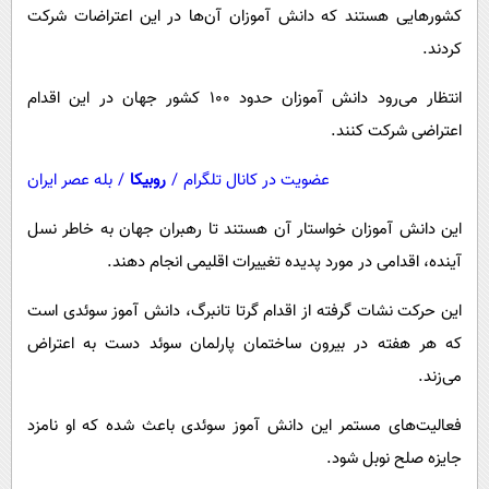
پیامک
سرگرمی
کشورهایی هستند که دانش آموزان آن‌ها در این اعتراضات شرکت
کردند.
روانشناسی
فناوری
آشپزی
گوناگون
انتظار می‌رود دانش آموزان حدود ۱۰۰ کشور جهان در این اقدام
اعتراضی شرکت کنند.
دانلود
حوادث
محیط زیست
عضویت در کانال تلگرام
/
روبیکا
/
بله عصر ایران
سلامت
این دانش آموزان خواستار آن هستند تا رهبران جهان به خاطر نسل
فرهنگی
آینده، اقدامی در مورد پدیده تغییرات اقلیمی انجام دهند.
بین الملل
این حرکت نشات گرفته از اقدام گرتا تانبرگ، دانش آموز سوئدی است
اجتماعی
که هر هفته در بیرون ساختمان پارلمان سوئد دست به اعتراض
می‌زند.
حیات وحش
سیاست خارجی
فعالیت‌های مستمر این دانش آموز سوئدی باعث شده که او نامزد
جایزه صلح نوبل شود.