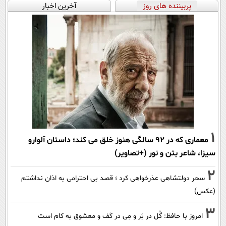
پربیننده های روز
آخرین اخبار
1
معماری که در 92 سالگی هنوز خلق می کند؛ داستان آلوارو
سیزا، شاعر بتن و نور (+تصاویر)
2
سحر دولتشاهی عذرخواهی کرد ؛ قصد بی احترامی به اذان نداشتم
(عکس)
3
امروز با حافظ: گُل در بَر و مِی در کَف و معشوق به کام است