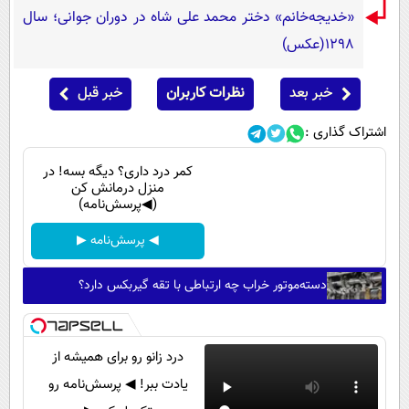
پیامک
سرگرمی
«خدیجه‌خانم» دختر محمد علی شاه در دوران جوانی؛ سال
روانشناسی
1298(عکس)
فناوری
آشپزی
گوناگون
خبر بعد
نظرات کاربران
خبر قبل
دانلود
حوادث
اشتراک گذاری :
محیط زیست
کمر درد داری؟ دیگه بسه! در
سلامت
منزل درمانش کن
(◀پرسش‌نامه)
فرهنگی
◀ پرسش‌نامه ▶
بین الملل
اجتماعی
دسته‌موتور خراب چه ارتباطی با تقه گیربکس دارد؟
حیات وحش
سیاست خارجی
درد زانو رو برای همیشه از
یادت ببر! ◀ پرسش‌نامه رو