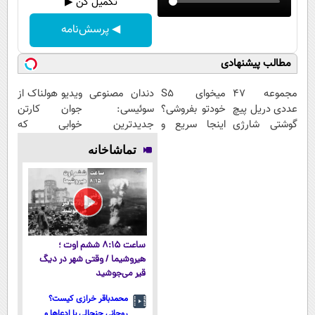
تکمیل کن ▶
◀ پرسش‌نامه
مطالب پیشنهادی
مجموعه 47
میخوای S5
دندان مصنوعی
ویدیو هولناک از
عددی دریل پیچ
خودتو بفروشی؟
سوئیسی:
جوان کارتن
گوشتی شارژی
اینجا سریع و
جدیدترین
خوابی که
(قیمت
منصفانه تر
فناوری اروپا،
میلیاردر شد.
تماشاخانه
باورنکردنی!!)
بفروش
سبک و مقاوم |
آموزش رایگان
پرداخت قسطی
ساعت ۸:۱۵ ششم اوت ؛
هیروشیما / وقتی شهر در دیگ
قیر می‌جوشید
محمدباقر خرازی کیست؟
روحانی جنجالی با ادعاها و