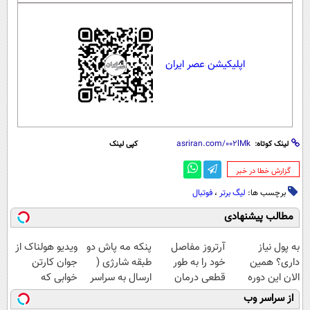
اپلیکیشن عصر ایران
لینک کوتاه:
کپی لینک
‌گزارش خطا در خبر
برچسب ها:
لیگ برتر
،
فوتبال
مطالب پیشنهادی
به پول نیاز
آرتروز مفاصل
پنکه مه پاش دو
ویدیو هولناک از
داری؟ همین
خود را به طور
طبقه شارژی (
جوان کارتن
الان این دوره
قطعی درمان
ارسال به سراسر
خوابی که
رایگان رو شرکت
کنید!
کشور)
میلیاردر شد.
از سراسر وب
کن تا دیر نشده!
◗پرسش‌نامه◖
آموزش رایگان