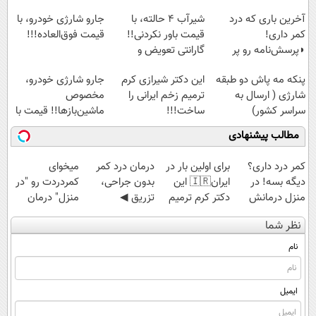
آخرین باری که درد
شیر‌آب ۴ حالته، با
جارو شارژی خودرو، با
کمر داری!
قیمت باور نکردنی!!
قیمت فوق‌العاده!!!
◗پرسش‌نامه رو پر
گارانتی تعویض و
کن◖
برگشت
پنکه مه پاش دو طبقه
این دکتر شیرازی کرم
جارو شارژی خودرو،
شارژی ( ارسال به
ترمیم زخم ایرانی را
مخصوص
سراسر کشور)
ساخت!!!
ماشین‌باز‌ها!! قیمت با
تخفیف: فقط
مطالب پیشنهادی
1,499,000
کمر درد داری؟
برای اولین بار در
درمان درد کمر
میخوای
دیگه بسه! در
ایران🇮🇷 این
بدون جراحی،
کمردردت رو "در
منزل درمانش
دکتر کرم ترمیم
تزریق ◀
منزل" درمان
کن
کننده 23 روزه
پرسش‌نامه رو پر
کنی؟ (◂فیلم +
نظر شما
(◀پرسش‌نامه)
ساخت!
کن ▶
◂پرسش‌نامه)
نام
ایمیل