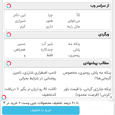
از سراسر وب
🚀
چرا
این دکتر
می‌خوای
هنوز
شیرازی
مثل رتبه
داری
کرم
برترا
با درد
ترمیم
وبگردی
بدرخشی؟
راه
زخم
جمع‌بندی
میری؟
ایرانی را
پنکه مه
شیر آب
مسیر
تابستون
وقتی
ساخت!!!
پاش
چندکاره
همراهی
رایگان
راه
رومیزی،
فقط
و
ماز 📚
درمان
مخصوص
1,399,000
گزارش
مطالب پیشنهادی
جلو
گرمایی‌ها!!
تومان
عملکرد
پاته!
گروه
پنکه مه پاش رومیزی، مخصوص
لامپ اضطراری شارژی، تامین
اسنپ
گرمایی‌ها!!
روشنایی در شرایط بحرانی
در
پنکه شارژی گردنی، با قیمت باور
۱۴۰۴
اکانت AI رو ارزان تر بگیر !! دریافت
نکردنی! (فرصت محدود)
کدتخفیف
تا 60 درصد تخفیف محصولات جین وست + خرید در 4
صفحه اول
فیلم
عصر ایران۲
درباره عصرایران
تماس با ما
آرشیو
جستجو
قسط
خرید با تخفیف
پیوندها
نظرسنجی
آب و هوا
اوقات شرعی
سواد زندگی