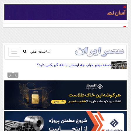
باز
نسخه اصلی
و
صفحه اول
دسته‌موتور خراب چه ارتباطی با تقه گیربکس دارد؟
بسته
تماس با ما
کردن
آرشیو
منو
جستجو
نظرسنجی
آب و هوا
اوقات شرعی
پیوند ها
سواد زندگی