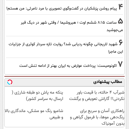
4
پیام روشن پزشکیان در گفت‌و‌گوی تصویری با مرد نامرئی: من هستم!
5
ساعت ۸:۱۵ ششم اوت ؛ هیروشیما / وقتی شهر در دیگ قیر
می‌جوشید
6
شهید لاریجانی چگونه ردیابی شد؟ روایت تازه سردار کوثری از جزئیات
این ماجرا
7
اکونومیست: پرداخت عوارض به ایران بهتر از ادامه تنش است
مطالب پیشنهادی
شیر‌آب ۴ حالته، با قیمت باور
پنکه مه پاش دو طبقه شارژی (
نکردنی!! گارانتی تعویض و برگشت
ارسال به سراسر کشور)
راهکاری آسان و سریع برای
شامپو رنگ مو مشکی، ماندگاری بالا
رنگ‌دهی موها، با فرمول گیاهی و
و طبیعی
بدون آمونیاک