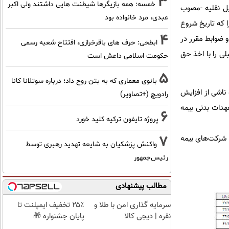
3
خمسه: همه بازیگرها شیطنت هایی داشتند ولی اکبر
 وسایل نقلیه -مصوب
عبدی، مرد خانواده بود
را که تاریخ شروع
4
قل ۲۷۰ میلیون تومان و با نرخ‌ها و ضوابط مقرر در
ابطحی: حرف های باقرخرازی، افتتاح شعبه رسمی
لی را با اخذ حق
حکومت اسلامی داعش است
5
بانوی معماری که به بتن روح داد؛ درباره سوتلانا کانا
ناشی از افزایش
رادویچ (+تصاویر)
هدات بدنی بیمه
6
پروژه تایفون ترکیه کلید خورد
7
 شرکت‌های بیمه
واکنش پزشکیان به شایعه تهدید رهبری توسط
رئیس‌جمهور
مطالب پیشنهادی
سرمایه گذاری امن با طلا و
۲۵٪ تخفیف ایمپلنت تا
نقره | دیجی کالا
پایان جشنواره 🎁