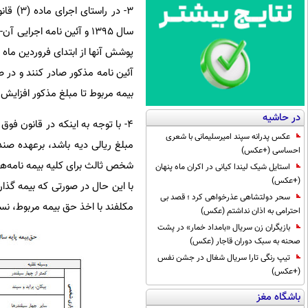
۳- در 
سال ۱۳۹۵ و آئین نامه اجر
آئین نامه مذکور صادر کنند و در ص
بیمه مربوط تا مبلغ مذکور افزایش
در حاشیه
۴- با توجه به اینکه در قانون 
عکس پدرانه سپند امیرسلیمانی با شعری
مبلغ ریالی دیه باشد، برعهده صند
احساسی (+عکس)
شخص ثالث برای کلیه بیمه نامه‌ه
استایل شیک لیندا کیانی در اکران ماه پنهان
(+عکس)
با این حال در صورتی که بیمه گذا
سحر دولتشاهی عذرخواهی کرد ؛ قصد بی
مکلفند با اخذ حق بیمه مربوط، ن
احترامی به اذان نداشتم (عکس)
بازیگران زن سریال «بامداد خمار» در پشت
صحنه به سبک دوران قاجار (عکس)
تیپ رنگی تارا سریال شغال در جشن نفس
(+عکس)
باشگاه مغز