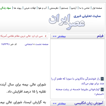
صفحه اول
تماس با ما
آرشیو
جستجو
نظرسنجی
آب و هوا
اوقات شرعی
پیوند ها
سواد زندگی
فیلم
بیشتر »»
سی ان ان: عالی ترین مقام نظامی آمریکا به 
صفحه نخست
»
اجتماعی
کد خبر
۶۵۹۳۴۸
راز خوشمزگی ماکارونی با سویا که طعم آن را
چند برابر بهتر می‌کند
شورای عالی بیمه برای سال آین
آوازخوانی علیرضا خمسه در پشت صحنه
نقلیه را ۱۵ درصد افزایش داد.
«استخر»
آموزش زبان انگلیسی
بیشتر »»