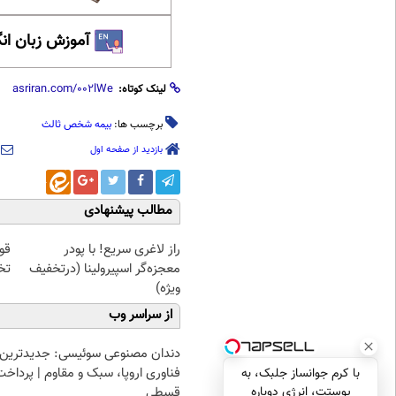
آموزش زبان ان
لینک کوتاه:
برچسب ها:
بیمه شخص ثالث
بازدید از صفحه اول
مطالب پیشنهادی
راز لاغری سریع! با پودر
قو
معجزه‌گر اسپیرولینا (درتخفیف
تخ
ویژه)
از سراسر وب
دندان مصنوعی سوئیسی: جدیدترین
فناوری اروپا، سبک و مقاوم | پرداخت
با کرم جوانساز جلبک، به
قسطی
پوستت، انرژی دوباره