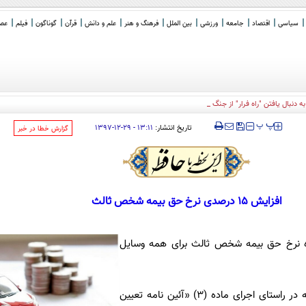
سیاسی
اقتصاد
جامعه
ورزشی
بین الملل
فرهنگ و هنر
علم و دانش
قرآن
گوناگون
فیلم
عصر 
دنبال یافتن "راه فرار" از جنگ با ایران
‍‍‍ پ
پ
تاریخ انتشار:
۱۳:۱۱ - ۲۹-۱۲-۱۳۹۷
‌گزارش خطا در خبر
افزایش ۱۵ درصدی نرخ حق بیمه شخص ثالث
ده نرخ حق بیمه شخص ثالث برای همه وسایل
به گزارش ایسنا، شورای عالی بیمه در راستای اجرای ماده (۳) «آئین نامه تعیین