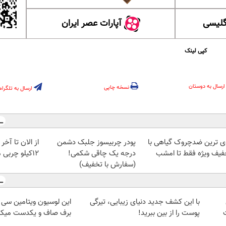
گلیسی
آپارات عصر ایران
کپی لینک
ارسال به دوستان
نسخه چاپی
ارسال به تلگرام
ی ترین ضدچروک گیاهی با
پودر چربیسوز جلبک دشمن
از الان تا آخ
فیف ویژه فقط تا امشب
درجه یک چاقی شکمی!
12کیلو چربی میسوزونی
(سفارش با تخفیف)
با این کشف جدید دنیای زیبایی، تیرگی
این لوسیون ویتامین سی
پوست را از بین ببرید!
برف صاف و یکدست میکن