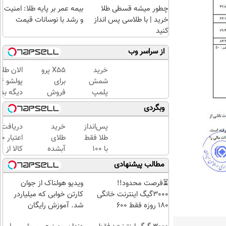
چطور میشه قسطی طلا
بیمه عمر بر پایه طلا: امنیت
خرید | با طلاسی پس انداز
و رشد با نوسانات قیمت
کنید
از سراسر وب
خرید
X55 پرو
الان طلا
شمش
برای
پلمپ
فروش
دیگه بده
طلاسی،
داری؟
سرمایه‌گ
وبگردی
از ۰.۵
اینجا
طلا با ا
گرم تا
راحت و
بی‌بهره
پس‌انداز
خرید
دریافت
۱۰ گرم
سریع
طلا فقط
طلای
اعتبار خ
بفروشش
با ۱۰۰
آبشده
کالا از
هزارتومان
حتی با
طلاسی(ب
مطالب پیشنهادی
(امن و
۱۰۰هزارتومان
ضامن، ب
راحت)
بهره)
⏳فرصت محدود!!
ویدیو هولناک از جوان
3000گیگ اینترنت خانگی
کارتن خوابی که میلیاردر
180 روزه فقط 600
شد. آموزش رایگان
هزارتومان!!