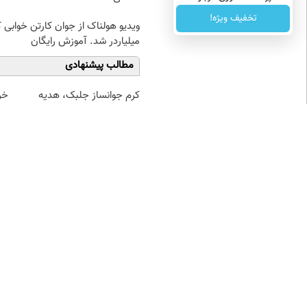
بده(تخفیف تا امشب)
تخفیف ویژه!
ویدیو هولناک از جوان کارتن خوابی 
میلیاردر شد. آموزش رایگان
مطالب پیشنهادی
کرم جوانساز جلبک، هدیه
خر
طبیعت به شما(خرید با تخفیف
۰.۵ گرم تا
ویژه)
نظر شما
نام
ایمیل
* نظر