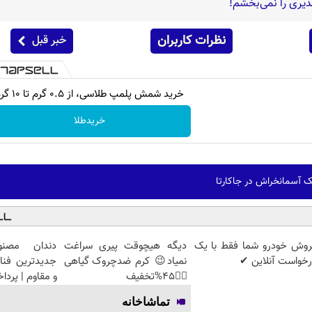
دیری را نمی‌بخشم!
نظرات کاربران
خبر قبل
خرید شمش پلمپ طلاسی، از ۰.۵ گرم تا ۱۰ گرم
خریدطلا
 آسمانخراش در جاکارتا
روش خودرو شما فقط با یک
دیگه هیچوقت پیری سراغت
دندان مصنو
خواست آنلاین ✔
نمیاد😉 کرم ضدچروک گیاهی
جدیدترین فنا
👈🏻45%تخفیف
و مقاوم | پرد
تماشاخانه