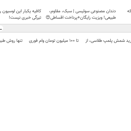
که
دندان مصنوعی سوئیسی | سبک، مقاوم،
کافیه یکبار این لوسیون رو
طبیعی! ویزیت رایگان+پرداخت اقساطی😍
تیرگی خبری نیست!
ید شمش پلمپ طلاسی، از
تا 100 میلیون تومان وام فوری
تنها روش طبی
 ۱۰ گرم
خرید طلا💰💰 (بدون ضامن)
بصورت عمقی ا
میکنه
اعتبارسنجی
دیزل ژنراتور
بوکینگ