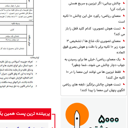
چالش بینایی؛ اگر تیزبین و سریع هستی
شرکت کن!
معمای ریاضی؛ رکورد حل این چالش 10 ثانیه
است
تست هوش تصویری: کدام کلید قفل را باز
می کند؟
معمای تصویری تک شاخ ها / تشخیص 3
مورد زیر 10 ثانیه برابر با دقت و هوش بصری فوق
العاده
یک معمای ریاضی/ خیلی ها برای رسیدن به
جواب دچار چالش می شوند، شما چطور؟
فقط تیزبین ها می توانند این معما را در 10
ثانیه حل کنند!
تست هوش چالش برانگیز: نابغه های ریاضی
الگوی پنهان این معما را پیدا کنند!
پربیننده ترین پست همین ی