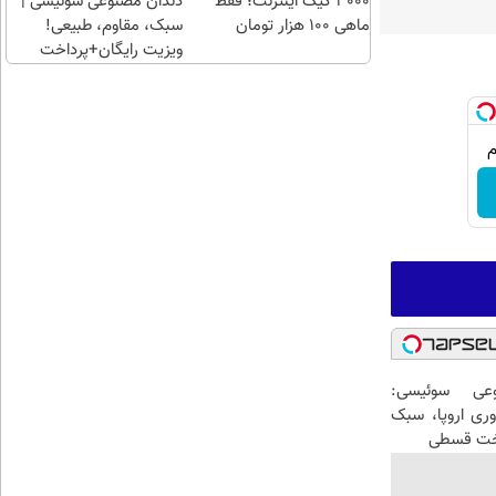
3000 گیگ اینترنت؛ فقط
دندان مصنوعی سوئیسی |
ماهی 100 هزار تومان
سبک، مقاوم، طبیعی!
ویزیت رایگان+پرداخت
اقساطی😍
عی سوئیسی:
وری اروپا، سبک
اخت قسطی