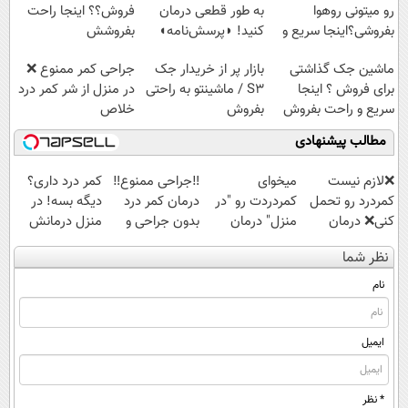
رو میتونی روهوا
به طور قطعی درمان
فروش؟؟ اینجا راحت
بفروشی؟اینجا سریع و
کنید! ◗پرسش‌نامه◖
بفروشش
راحت بفروش
ماشین جک گذاشتی
بازار پر از خریدار جک
جراحی کمر ممنوع ❌
برای فروش ؟ اینجا
S3 / ماشینتو به راحتی
در منزل از شر کمر درد
سریع و راحت بفروش
بفروش
خلاص
شوید◂پرسش‌نامه
مطالب پیشنهادی
❌لازم نیست
میخوای
‼️جراحی ممنوع‼️
کمر درد داری؟
کمردرد رو تحمل
کمردردت رو "در
درمان کمر درد
دیگه بسه! در
کنی❌ درمان
منزل" درمان
بدون جراحی و
منزل درمانش
بدون جراحی و
کنی؟ (◂فیلم +
دوره نقاهت
کن
نظر شما
قرص
◂پرسش‌نامه)
(◀پرسش‌نامه)
(پرسشنامه)
نام
ایمیل
* نظر