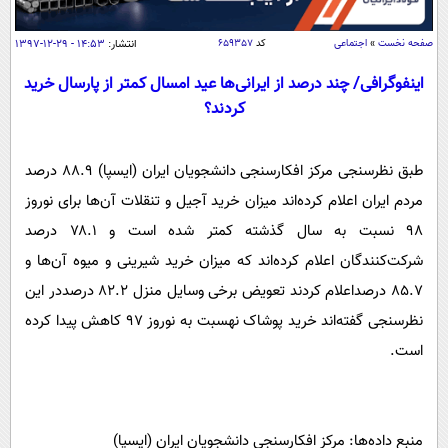
سیاسی
اقتصاد
صفحه نخست
»
اجتماعی
کد
۶۵۹۳۵۷
انتشار:
۱۴:۵۳ - ۲۹-۱۲-۱۳۹۷
جامعه
اقتصادی
اینفوگرافی/ چند درصد از ایرانی‌ها عید امسال کمتر از پارسال خرید
کردند؟
ورزشی
اجتماعی
خودرو
بین الملل
حوادث
طبق نظرسنجی مرکز افکارسنجی دانشجویان ایران (ایسپا) ۸۸.۹ درصد
فرهنگ و هنر
سیاست خارجی
سلامت
مردم ایران اعلام کرده‌اند میزان خرید آجیل و تنقلات آن‌ها برای نوروز
علم و دانش
یک برش دانایی
۹۸ نسبت به سال گذشته کمتر شده است و ۷۸.۱ درصد
قرآن
فناوری و It
محیط زیست
شرکت‌کنندگان اعلام کرده‌اند که میزان خرید شیرینی و میوه آن‌ها و
گوناگون
علمی
۸۵.۷ درصداعلام کردند تعویض برخی وسایل منزل ۸۲.۲ درصددر این
سفر و تفریح
فیلم
سرگرمی
نظرسنجی گفته‌اند خرید پوشاک نهسبت به نوروز ۹۷ کاهش پیدا کرده
اخبار کریپتو
عصر ایران 2
اقتصاد
است.
باشگاه مغز
آموزش زبان
خواندنی ها و دیدنی ها
ورزش
مجله تصویری سلاح
داستان کوتاه
سیاست
منبع داده‌ها: مرکز افکارسنجی دانشجویان ایران (ایسپا)