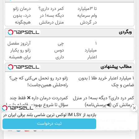
تا 3میلیارد
کمر درد داری؟
درمان زانو
وام سرمایه
دیگه بسه! در
درد، بدون
در گردش
منزل درمانش
هیچگونه
فروشندگان
کن
عوارض در
وبگردی
=>
(◀پرسش‌نامه)
منزل
فروشگاهت
(◂پرسش‌نامه)
۱
چی
آرتروز مفصل
رو ثبت کن
میلیارد
دوس
زانو رو یکبار
اعتبار
داری
برای همیشه
خرید
بخری
درمان کن!
مطالب پیشنهادی
طلا |
؟ PS5
◗پرسش‌نامه◖
بدون
؟
۱ میلیارد اعتبار خرید طلا | بدون
زانو درد رو تحمل می‌کنی که چی؟
ضامن
گوشی؟
ضامن و چک
راه‌حلش همین‌جاست!
و چک
تا 100
کمر درد داری؟ دیگه بسه! در منزل
میلیون
‌کمردردت درمان داره ❌ فقط چند
درمانش کن (◀پرسش‌نامه)
اعتبار
سؤال تا شروع بهبودی فاصله‌ داری!
بگیر و
بازدید از IM LS7 لوکس ترین شاسی بلند برقی ایران در
قسطی
صفحه اول
فیلم
عصر ایران۲
درباره عصرایران
تماس با ما
آرشیو
جستجو
باشگاه انقلاب
ثبت درخواست
بخر ✅
پیوندها
نظرسنجی
آب و هوا
اوقات شرعی
سواد زندگی