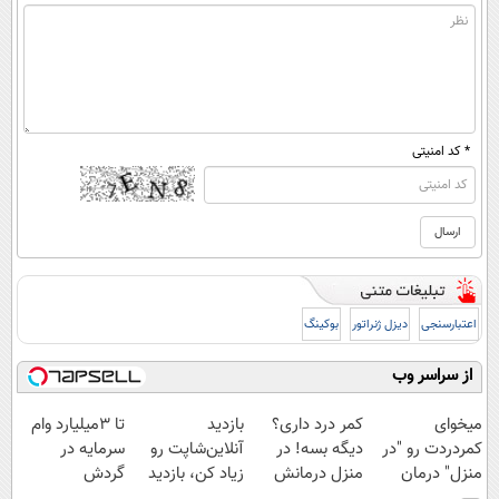
* کد امنیتی
اعتبارسنجی
دیزل ژنراتور
بوکینگ
از سراسر وب
میخوای
کمر درد داری؟
بازدید
تا 3میلیارد وام
کمردردت رو "در
دیگه بسه! در
آنلاین‌شاپت رو
سرمایه در
منزل" درمان
منزل درمانش
زیاد کن، بازدید
گردش
کنی؟ (◂فیلم +
کن
بالاتر = درآمد
فروشندگان =>