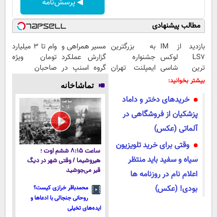
◀ پرسش‌نامه
مطالب پیشنهادی
بازدید از IM
به بزرگترین
مسیر همراهی و
وام تا ۳ میلیارد
LS7 لوکس
جشنواره
گزارش عملکرد
تومان ویژه
ترین شاسی
ایمپلنت تهران
گروه اسنپ در
صاحبان
بلند برقی ایران
خوش اومدید! |
۱۴۰۴
فروشگاه‌های
بیشتر بخوانید:
تماشاخانه
در باشگاه
فقط ۲۵ میلیون
آنلاین و
خریدهای دختر و داماد
انقلاب
!
حضوری
پزشکیان از فروشگاهی در
آلماتی (عکس)
وقتی برای خرید تلویزیون
ساعت ۸:۱۵ ششم اوت ؛
سیاه و سفید باید منتظر
هیروشیما / وقتی شهر در دیگ
قیر می‌جوشید
اعلام نام در روزنامه ها
بودی! (عکس)
محمدباقر خرازی کیست؟
روحانی جنجالی با ادعاها و
ایده‌های تخیلی