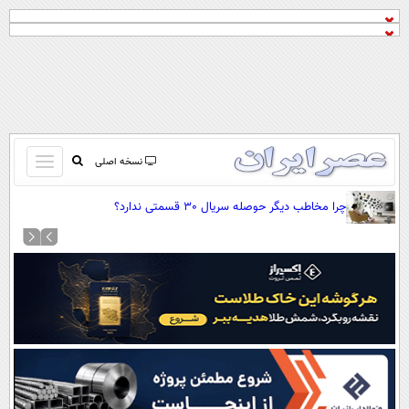
باز
نسخه اصلی
و
صفحه اول
چرا مخاطب دیگر حوصله سریال 30 قسمتی ندارد؟
بسته
تماس با ما
کردن
آرشیو
منو
جستجو
نظرسنجی
آب و هوا
اوقات شرعی
پیوند ها
سواد زندگی