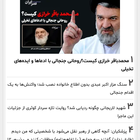
1
محمدباقر خرازی کیست؟روحانی جنجالی با ادعاها و ایده‌های
تخیلی
2
سنگ مزار اکبر عبدی بدون اطلاع خانواده نصب شد؛ واکنش‌ها به یک
اقدام جنجالی
3
شهید لاریجانی چگونه ردیابی شد؟ روایت تازه سردار کوثری از جزئیات
این ماجرا
4
پزشکیان‌: آنچه گاهی از رهبر نقل می‌شود با شخصیتی که من دیدم
تطابق ندارد/ گفتند سه چهارم ( با تفاهم‌نامه) موافقت کنند می‌پذیرم، 12