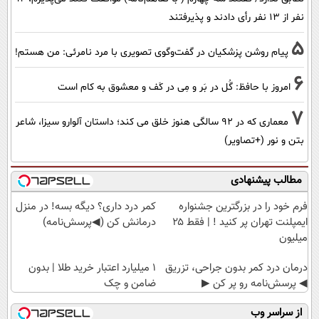
نفر از 13 نفر رأی دادند و پذیرفتند
5
پیام روشن پزشکیان در گفت‌و‌گوی تصویری با مرد نامرئی: من هستم!
6
امروز با حافظ: گُل در بَر و مِی در کَف و معشوق به کام است
7
معماری که در 92 سالگی هنوز خلق می کند؛ داستان آلوارو سیزا، شاعر
بتن و نور (+تصاویر)
مطالب پیشنهادی
فرم خود را در بزرگترین جشنواره
کمر درد داری؟ دیگه بسه! در منزل
ایمپلنت تهران پر کنید ! | فقط ۲۵
درمانش کن (◀پرسش‌نامه)
میلیون
درمان درد کمر بدون جراحی، تزریق
۱ میلیارد اعتبار خرید طلا | بدون
◀ پرسش‌نامه رو پر کن ▶
ضامن و چک
از سراسر وب