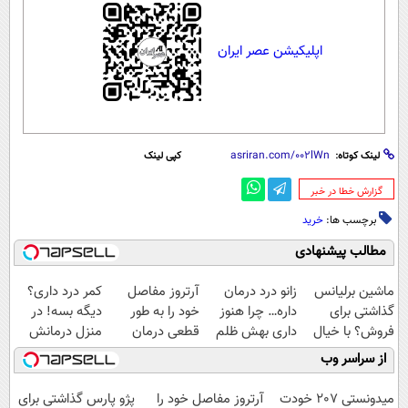
اپلیکیشن عصر ایران
لینک کوتاه:
کپی لینک
‌گزارش خطا در خبر
برچسب ها:
خرید
مطالب پیشنهادی
ماشین برلیانس
زانو درد درمان
آرتروز مفاصل
کمر درد داری؟
گذاشتی برای
داره… چرا هنوز
خود را به طور
دیگه بسه! در
فروش؟ با خیال
داری بهش ظلم
قطعی درمان
منزل درمانش
راحت بفروش
می‌کنی؟
کنید!
کن
از سراسر وب
◗پرسش‌نامه◖
(◀پرسش‌نامه)
میدونستی 207 خودت
آرتروز مفاصل خود را
پژو پارس گذاشتی برای