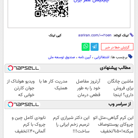
اپلیکیشن عصر ایران
لینک کوتاه:
کپی لینک
‌گزارش خطا در خبر
برچسب ها:
اشتغالزایی
،
آیین نامه
،
صندوق توسعه ملی
مطالب پیشنهادی
ماشین چانگان
آرتروز مفاصل
مدریت کار ها با
ویدیو هولناک از
برای فروش
خود را به طور
همتیک
جوان کارتن
داری؟ اینجا
قطعی درمان
خوابی که
سریع بفروشش
کنید!
میلیاردر شد.
از سراسر وب
◗پرسش‌نامه◖
آموزش رایگان
این کرم گیاهی،مثل اتو
این دکتر شیرازی کرم
نابودی کامل چین و
چروکای پوستتوصاف
ترمیم زخم ایرانی را
چروک با کرم
میکنه!50%تخفیف
ساخت!!!
آلمانی۴۰٪تخفیف