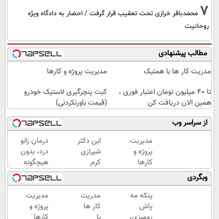
7
محمدباقر خرازی تحت تعقیب قرار گرفت / احضار به دادگاه ویژه
روحانیت
مطالب پیشنهادی
مدریت کار ها با همتیک
مدیریت پروژه و کارها
تا 40 میلیون تومان اعتبار فوری ،
کیت پنچرگیری لاستیک خودرو
همین الان دریافت کن
(قیمت باورنکردنی)
از سراسر وب
مدیریت
این دکتر
درمان زانو
پروژه و
شیرازی
درد، بدون
کارها
کرم
هیچگونه
ترمیم
عوارض در
وبگردی
زخم
منزل
ایرانی را
(◂پرسش‌نامه)
پنکه مه
مدریت
مدیریت
ساخت!!!
پاش
کار ها
پروژه و
رومیزی،
با
کارها