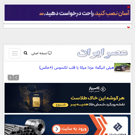
باز
نسخه اصلی
و
صفحه اول
هیلی انیگما؛ مزدا میاتا با قلب لکسوس (+عکس)
بسته
تماس با ما
کردن
آرشیو
منو
جستجو
نظرسنجی
آب و هوا
اوقات شرعی
پیوند ها
سواد زندگی