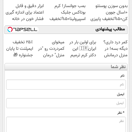
بدون سوزن پوستتو
بمب جوانساز! کرم
ابزار دقیق و قابل
10سال جوون
بوتاکس جلبک
اعتماد برای اندازه گیری
کن50%تخفیف پاییزی
اسپیرولینا50%تخفیف
فشار خون در خانه
(نصف قیمت)
مطالب پیشنهادی
کمر درد داری؟
برای اولین بار در
میخوای
۲۵٪ تخفیف
دیگه بسه! در
ایران🇮🇷 این
کمردردت رو "در
ایمپلنت تا پایان
منزل درمانش
دکتر کرم ترمیم
منزل" درمان
جشنواره 🎁
کن
کننده 23 روزه
کنی؟ (◂فیلم +
نظر شما
(◀پرسش‌نامه)
ساخت!
◂پرسش‌نامه)
نام
ایمیل
* نظر