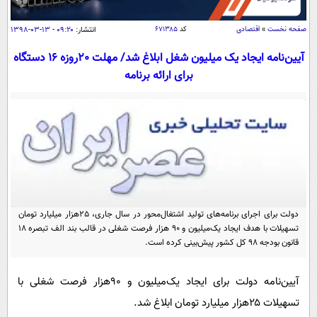
سیاسی
اقتصاد
صفحه نخست
»
اقتصادی
کد
۶۷۱۳۸۵
انتشار:
۰۹:۲۰ - ۱۳-۰۳-۱۳۹۸
جامعه
اقتصادی
آیین‌نامه ایجاد یک میلیون شغل ابلاغ شد/ مهلت 20روزه 16 دستگاه
برای ارائه برنامه
ورزشی
اجتماعی
خودرو
بین الملل
حوادث
فرهنگ و هنر
سیاست خارجی
سلامت
علم و دانش
یک برش دانایی
قرآن
فناوری و It
محیط زیست
گوناگون
علمی
سفر و تفریح
دولت برای اجرای برنامه‌های تولید اشتغال‌محور در سال جاری، 25هزار میلیارد تومان
فیلم
سرگرمی
اخبار کریپتو
تسهیلات با هدف ایجاد یک‌میلیون و 90 هزار فرصت شغلی در قالب بند الف تبصره 18
قانون بودجه 98 کل کشور پیش‌بینی کرده است.
عصر ایران 2
اقتصاد
باشگاه مغز
آموزش زبان
خواندنی ها و دیدنی ها
ورزش
مجله تصویری سلاح
آیین‌نامه دولت برای ایجاد یک‌میلیون و ۹۰هزار فرصت شغلی با
داستان کوتاه
سیاست
تسهیلات ۲۵هزار میلیارد تومان ابلاغ شد.