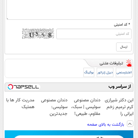
* کد امنیتی
اعتبارسنجی
دیزل ژنراتور
بوکینگ
از سراسر وب
این دکتر شیرازی
دندان مصنوعی
دندان مصنوعی
مدریت کار ها با
کرم ترمیم زخم
سوئیسی | سبک،
سوئیسی:
همتیک
ایرانی را
مقاوم، طبیعی!
جدیدترین
ساخت!!!
ویزیت
فناوری اروپا،
بازگشت به بالای صفحه
رایگان+پرداخت
سبک و مقاوم |
اقساطی😍
پرداخت قسطی