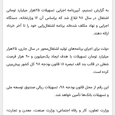
پیامک
سرگرمی
به گزارش تسنیم، آیین‌نامه اجرایی تسهیلات 25هزار میلیارد تومانی
روانشناسی
فناوری
اشتغال در سال 98 ابلاغ شد که براساس آن 16 وزارتخانه، دستگاه
آشپزی
گوناگون
اجرایی و نهاد مکلف شده‌اند برنامه اشتغال‌زایی خود را تا آخر خرداد
دانلود
حوادث
ارائه دهند.
محیط زیست
دولت برای اجرای برنامه‌های تولید اشتغال‌محور در سال جاری، 25هزار
سلامت
میلیارد تومان تسهیلات با هدف ایجاد یک‌میلیون و 90 هزار فرصت
فرهنگی
شغلی در قالب بند الف تبصره 18 قانون بودجه 98 کل کشور پیش‌بینی
بین الملل
کرده است.
اجتماعی
این رقم از محل قانون بودجه 98، تسهیلات ریالی صندوق توسعه ملی
حیات وحش
و تسهیلات بانک‌ها تأمین خواهد شد.
سیاست خارجی
وزارت تعاون، کار و رفاه اجتماعی؛ وزارت صنعت، معدن و تجارت؛