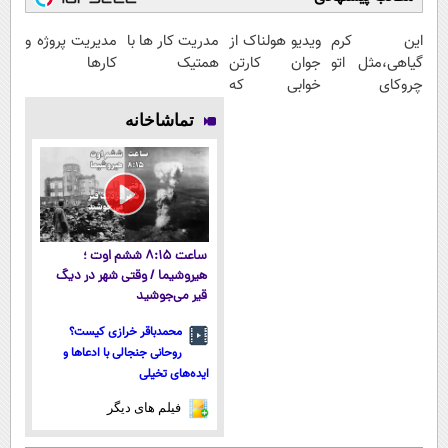
این کرم
ویدیو هولناک از
مدریت کار ها با
مدیریت پروژه و
گیاهی،مثل اتو
جوان کارتن
همتیک
کارها
چروکای
خوابی که
پوستتوصاف
میلیاردر شد.
تماشاخانه
میکنه!50%تخفیف
آموزش رایگان
ساعت ۸:۱۵ ششم اوت ؛
هیروشیما / وقتی شهر در دیگ
قیر می‌جوشید
محمدباقر خرازی کیست؟
روحانی جنجالی با ادعاها و
ایده‌های تخیلی
فیلم های دیگر