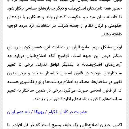
پیامک
سرگرمی
حضور همه نامزدهای اصلاح‌طلب و دیگر جریان‌های سیاسی برگزار شود
روانشناسی
فناوری
تا فاصله میان مردم و حکومت کاهش یابد و همکاری با نهادهای
آشپزی
گوناگون
حکومتی و ارکان نظام از جمله شرکت در انتخابات، نزد مردم توجیه
داشته باشد.
دانلود
حوادث
محیط زیست
اولین مشکل مهم اصلاح‌طلبان در انتخابات آتی، همسو کردن نیروهای
متکثر درون این جبهه است. توضیح آنکه اصلاح‌طلبان درباره حد
سلامت
آرمان‌های اصلاح‌طلبانه با یکدیگر توافق ندارند. برخی تا تغییر
فرهنگی
ساختارهای موجود در قانون اساسی خواستار تغییرند و برخی بدون
بین الملل
تغییر در ساختارها، معتقد به اصلاح برداشت‌ها و نوع تفاسیری هستند
اجتماعی
که از قانون اساسی صورت می‌گیرد. برخی در همین ساختار به تغییر
سیاست‌های کلان و برنامه‌های اداره کشور می‌اندیشند.
حیات وحش
سیاست خارجی
عضویت در کانال تلگرام
/
روبیکا
/
بله عصر ایران
اکنون جریان اصلاح‌طلبی یک طیف وسیع است که در آن افرادی با