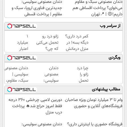
دندان مصنوعی سبک و مقاوم
دندان مصنوعی سوئیسی:
می‌خوای؟ پرداخت اقساطی هم
جدیدترین فناوری اروپا، سبک و
داریم!😍 | 📍تهران
مقاوم | پرداخت قسطی
از سراسر وب
کمر درد داری؟
زانو درد رو
۱
دیگه بسه! در
تحمل می‌کنی
میلیارد
منزل درمانش
که چی؟
اعتبار
کن
راه‌حلش
خرید
وبگردی
(◀پرسش‌نامه)
همین‌جاست!
طلا |
بدون
چرا درد
دندان
دندان مصنوعی
ضامن
زانو را
مصنوعی
سوئیسی |
و چک
تحمل
سوئیسی:
سبک، مقاوم،
می‌کنی؟
جدیدترین
طبیعی! ویزیت
مطالب پیشنهادی
خیلی
فناوری
رایگان+پرداخت
ساده
اروپا،
اقساطی😍
وام تا ۳ میلیارد تومان ویژه صاحبان
دوربین لامپی چرخشی 360 درجه
درمنزل
سبک و
فروشگاه‌های آنلاین و حضوری
فقط امروز حراج شد🔥 پرداخت
درمانش
مقاوم |
درب منزل
کن
پرداخت
فروشگاه حضوری یا اینترنتی داری؟
قسطی
دندان مصنوعی سوئیسی: