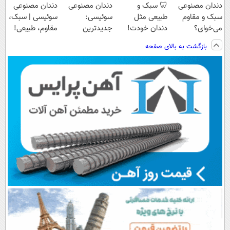
دندان مصنوعی
🦷 سبک و
دندان مصنوعی
دندان مصنوعی
سبک و مقاوم
طبیعی مثل
سوئیسی:
سوئیسی | سبک،
می‌خوای؟
دندان خودت!
جدیدترین
مقاوم، طبیعی!
پرداخت اقساطی
نصب آسان و
فناوری اروپا،
ویزیت
بازگشت به بالای صفحه
هم داریم!😍 |
پرداخت اقساطی
سبک و مقاوم |
رایگان+پرداخت
📍تهران
💳 📍 تهران
پرداخت قسطی
اقساطی😍