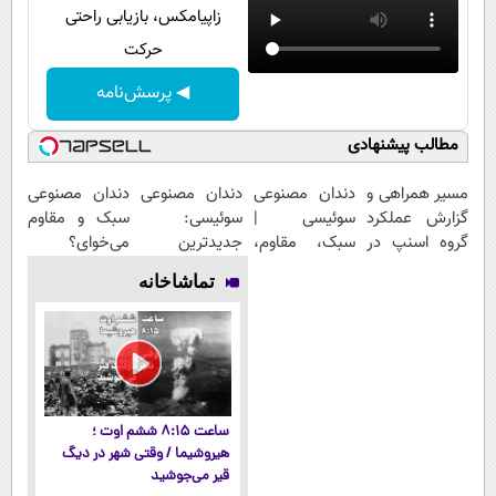
زاپیامکس، بازیابی راحتی
حرکت
◀ پرسش‌نامه
مطالب پیشنهادی
مسیر همراهی و
دندان مصنوعی
دندان مصنوعی
دندان مصنوعی
گزارش عملکرد
سوئیسی |
سوئیسی:
سبک و مقاوم
گروه اسنپ در
سبک، مقاوم،
جدیدترین
می‌خوای؟
۱۴۰۴
طبیعی! ویزیت
فناوری اروپا،
پرداخت
تماشاخانه
رایگان+پرداخت
سبک و مقاوم |
اقساطی هم
اقساطی😍
پرداخت قسطی
داریم!😍 | 📍
تهران
ساعت ۸:۱۵ ششم اوت ؛
هیروشیما / وقتی شهر در دیگ
قیر می‌جوشید