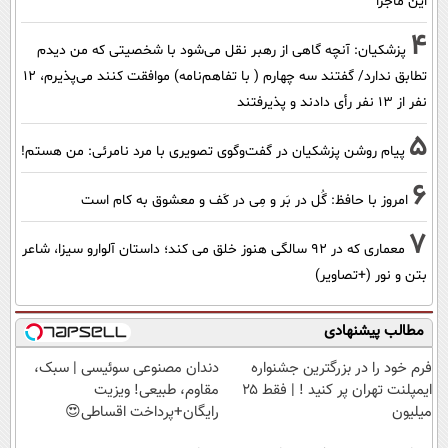
این ماجرا
4
پزشکیان‌: آنچه گاهی از رهبر نقل می‌شود با شخصیتی که من دیدم
تطابق ندارد/ گفتند سه چهارم ( با تفاهم‌نامه) موافقت کنند می‌پذیرم، 12
نفر از 13 نفر رأی دادند و پذیرفتند
5
پیام روشن پزشکیان در گفت‌و‌گوی تصویری با مرد نامرئی: من هستم!
6
امروز با حافظ: گُل در بَر و مِی در کَف و معشوق به کام است
7
معماری که در 92 سالگی هنوز خلق می کند؛ داستان آلوارو سیزا، شاعر
بتن و نور (+تصاویر)
مطالب پیشنهادی
فرم خود را در بزرگترین جشنواره
دندان مصنوعی سوئیسی | سبک،
ایمپلنت تهران پر کنید ! | فقط ۲۵
مقاوم، طبیعی! ویزیت
میلیون
رایگان+پرداخت اقساطی😍