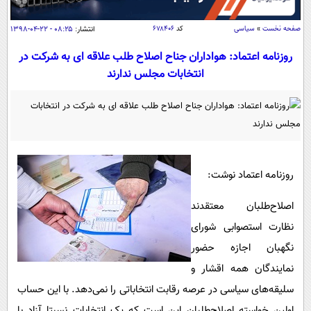
سیاسی
اقتصاد
صفحه نخست
»
سیاسی
کد
۶۷۸۴۰۶
انتشار:
۰۸:۲۵ - ۲۲-۰۴-۱۳۹۸
جامعه
اقتصادی
روزنامه اعتماد: هواداران جناح اصلاح طلب علاقه ای به شرکت در
انتخابات مجلس ندارند
ورزشی
اجتماعی
خودرو
بین الملل
حوادث
فرهنگ و هنر
سیاست خارجی
سلامت
علم و دانش
یک برش دانایی
قرآن
فناوری و It
روزنامه اعتماد نوشت:
محیط زیست
گوناگون
علمی
سفر و تفریح
اصلاح‌طلبان معتقدند
فیلم
سرگرمی
اخبار کریپتو
نظارت استصوابی شورای
عصر ایران 2
اقتصاد
باشگاه مغز
نگهبان اجازه حضور
آموزش زبان
خواندنی ها و دیدنی ها
ورزش
نمایندگان همه اقشار و
مجله تصویری سلاح
سلیقه‌های سیاسی در عرصه رقابت انتخاباتی را نمی‌دهد. با این حساب
داستان کوتاه
سیاست
اولین خواسته اصلاح‌طلبان این است که یک انتخابات نسبتا آزاد با