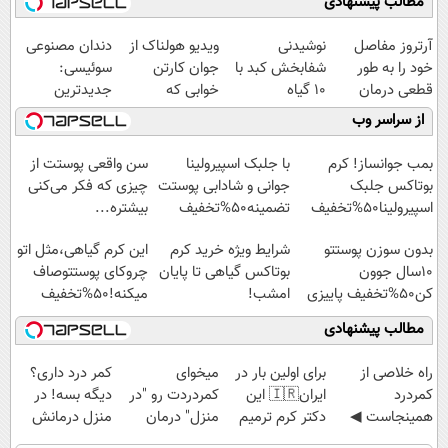
مطالب پیشنهادی
آرتروز مفاصل
نوشیدنی
ویدیو هولناک از
دندان مصنوعی
خود را به طور
شفابخش کبد با
جوان کارتن
سوئیسی:
قطعی درمان
10 گیاه
خوابی که
جدیدترین
کنید!
موثر(تخفیف تا
میلیاردر شد.
فناوری اروپا،
از سراسر وب
◗پرسش‌نامه◖
امشب)
آموزش رایگان
سبک و مقاوم |
پرداخت قسطی
بمب جوانساز! کرم
با جلبک اسپیرولینا
سن واقعی پوستت از
بوتاکس جلبک
جوانی و شادابی پوستت
چیزی که فکر می‌کنی
اسپیرولینا50%تخفیف
تضمینه50%تخفیف
بیشتره...
بدون سوزن پوستتو
شرایط ویژه خرید کرم
این کرم گیاهی،مثل اتو
10سال جوون
بوتاکس گیاهی تا پایان
چروکای پوستتوصاف
کن50%تخفیف پاییزی
امشب!
میکنه!50%تخفیف
مطالب پیشنهادی
‌راه خلاصی از
برای اولین بار در
میخوای
کمر درد داری؟
کمردرد
ایران🇮🇷 این
کمردردت رو "در
دیگه بسه! در
همینجاست ◀
دکتر کرم ترمیم
منزل" درمان
منزل درمانش
فقط کافیه فرم
کننده 23 روزه
کنی؟ (◂فیلم +
کن