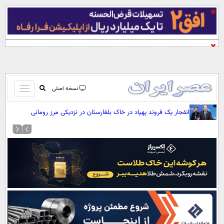
باز
نسخه اصلی
و
صفحه اول
انفجار یک فروند پهپاد در خاک بلغارستان در نزدیکی مرز رومانی
بسته
تماس با ما
کردن
آرشیو
منو
جستجو
نظرسنجی
آب و هوا
اوقات شرعی
پیوند ها
سواد زندگی