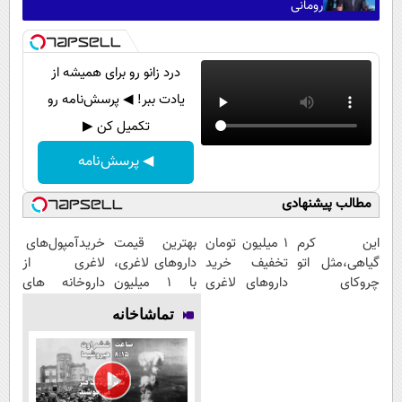
رومانی
درد زانو رو برای همیشه از
یادت ببر! ◀ پرسش‌نامه رو
تکمیل کن ▶
◀ پرسش‌نامه
مطالب پیشنهادی
این کرم
1 میلیون تومان
بهترین قیمت
خریدآمپول‌های
گیاهی،مثل اتو
تخفیف خرید
داروهای لاغری،
لاغری از
چروکای
داروهای لاغری
با ۱ میلیون
داروخانه های
پوستتوصاف
با ارسال از
تخفیف و ارسال
اطرافت، ارسال
تماشاخانه
میکنه!50%تخفیف
داروخانه و پک
از داروخانه‌
فوری همراه با
یخ!
پک یخ!