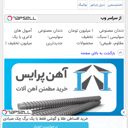
اعتبارسنجی
دیزل ژنراتور
بوکینگ
از سراسر وب
دندان مصنوعی
۱ میلیون تومان
دندان مصنوعی
آمپول های
سوئیسی | سبک،
تخفیف
سوئیسی:
لاغری با یک
مقاوم، طبیعی!
محصولات
جدیدترین
میلیون تخفیف |
ویزیت
لاغری؛ یک قدم
فناوری اروپا،
ارسال از
بازگشت به بالای صفحه
رایگان+پرداخت
نزدیک‌تر به
سبک و مقاوم |
داروخانه های
اقساطی😍
شروع کاهش
پرداخت قسطی
معتبر
وزن
خرید اقساطی طلا و گوشی فقط با یک برگ چک صیادی
درخواست اعتبار