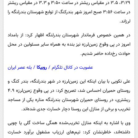
3:29، 3.5 در مقیاس ریشتر در ساعت 3:50 و 3.3 در مقیاس ریشتر
پیامک
سرگرمی
در ساعت 3:56 صبح امروز شهر بندرکنگ از توابع شهرستان بندرلنگه را
روانشناسی
فناوری
لرزاند.
آشپزی
گوناگون
در همین خصوص فرماندار شهرستان بندرلنگه اظهار کرد: از بامداد
دانلود
حوادث
امروز در پی وقوع زمین‌لرزه نیز بنده به همراه سایر مسئولین در محل
محیط زیست
حوادث رخ‌داده حاضر شدیم.
سلامت
عضویت در کانال تلگرام
/
روبیکا
/
بله عصر ایران
فرهنگی
علی نکویی با بیان اینکه این زمین‌لرزه در شهر بندرلنگه، بندر کنگ و
بین الملل
روستای حمیران احساس شد، تصریح کرد: در پی وقوع زمین‌لرزه ۴.۹
اجتماعی
ریشتری، در روستای حمیران شهرستان بندرلنگه مناره یکی از مساجد
حیات وحش
تخریب و برخی از منازل این روستا دچار خسارت جدی شده‌اند.
سیاست خارجی
وی با اشاره به اینکه منازل تخریب‌شده همگی ساخت گلی یا چوبی
داشته‌اند، خاطرنشان کرد: تیم‌های ارزیاب مشغول برآورد خسارت