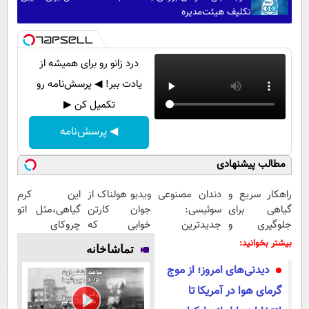
تکلیف هیئت‌مدیره
درد زانو رو برای همیشه از
یادت ببر! ◀ پرسش‌نامه رو
تکمیل کن ▶
◀ پرسش‌نامه
مطالب پیشنهادی
راهکار سریع و
دندان مصنوعی
ویدیو هولناک از
این کرم
گیاهی برای
سوئیسی:
جوان کارتن
گیاهی،مثل اتو
جلوگیری و
جدیدترین
خوابی که
چروکای
درمان پیری
فناوری اروپا،
میلیاردر شد.
پوستتوصاف
بیشتر بخوانید:
تماشاخانه
پوست
سبک و مقاوم |
آموزش رایگان
میکنه!50%تخفیف
دیدنی‌های امروز؛ از موج
پرداخت قسطی
گرمای هوا در آمریکا تا