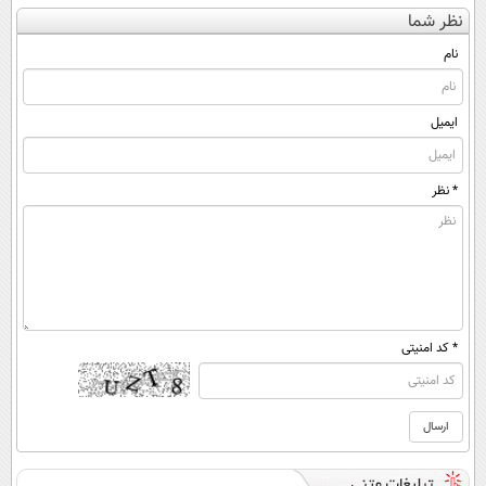
کن
کننده 23 روزه
پرسش‌نامه رو پر
کنی؟ (◂فیلم +
نظر شما
(◀پرسش‌نامه)
ساخت!
کن ▶
◂پرسش‌نامه)
نام
ایمیل
* نظر
* کد امنیتی