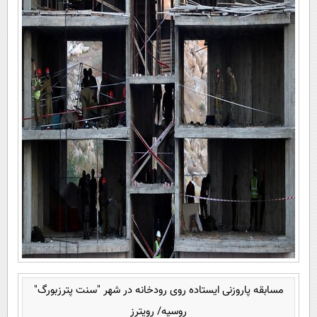
مسابقه پاروزنی ایستاده روی رودخانه در شهر "سنت پترزبورگ"
روسیه/ رویترز