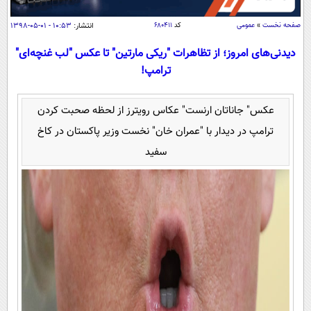
سیاسی
صفحه نخست
»
عمومی
کد
۶۸۰۴۱۱
انتشار:
۱۰:۵۳ - ۰۱-۰۵-۱۳۹۸
اقتصاد
دیدنی‌های امروز؛ از تظاهرات "ریکی مارتین" تا عکس "لب غنچه‌ای"
جامعه
اقتصادی
ترامپ!
ورزشی
اجتماعی
خودرو
بین الملل
حوادث
عکس" جاناتان ارنست" عکاس رویترز از لحظه صحبت کردن
فرهنگ و هنر
سیاست خارجی
سلامت
ترامپ در دیدار با "عمران خان" نخست وزیر پاکستان در کاخ
علم و دانش
سفید
یک برش دانایی
قرآن
فناوری و It
محیط زیست
گوناگون
علمی
سفر و تفریح
فیلم
سرگرمی
اخبار کریپتو
عصر ایران 2
اقتصاد
باشگاه مغز
آموزش زبان
خواندنی ها و دیدنی ها
ورزش
مجله تصویری سلاح
داستان کوتاه
سیاست