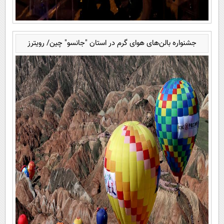
جشنواره بالن‌های هوای گرم در استان "جانسو" چین/ رویترز