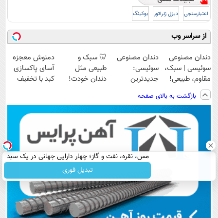
اعتبارسنجی
دیزل ژنراتور
بوکینگ
از سراسر وب
دندان مصنوعی
دندان مصنوعی
🦷 سبک و
دمنوش معجزه
سوئیسی | سبک،
سوئیسی:
طبیعی مثل
آسای پاکسازی
مقاوم، طبیعی!
جدیدترین
دندان خودت!
کبد با تخفیف
ویزیت
فناوری اروپا،
نصب آسان و
ویژه
بازگشت به بالای صفحه
رایگان+پرداخت
سبک و مقاوم |
پرداخت اقساطی
اقساطی😍
پرداخت قسطی
💳 📍 تهران
خرید موبایل با اسنپ پی | در ۴ قسط بدون سود و
کارمزد!
خرید قسطی