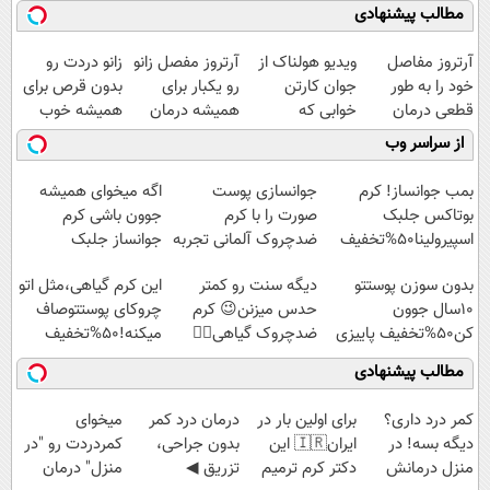
مطالب پیشنهادی
آرتروز مفاصل
ویدیو هولناک از
آرتروز مفصل زانو
زانو دردت رو
خود را به طور
جوان کارتن
رو یکبار برای
بدون قرص برای
قطعی درمان
خوابی که
همیشه درمان
همیشه خوب
کنید!
میلیاردر شد.
کن!
کن! (قدم اول،
از سراسر وب
◗پرسش‌نامه◖
آموزش رایگان
◗پرسش‌نامه◖
پرسش‌نامه)
بمب جوانساز! کرم
جوانسازی پوست
اگه میخوای همیشه
بوتاکس جلبک
صورت را با کرم
جوون باشی کرم
اسپیرولینا50%تخفیف
ضدچروک آلمانی تجربه
جوانساز جلبک
کنید!
مخصوص توعه
بدون سوزن پوستتو
دیگه سنت رو کمتر
این کرم گیاهی،مثل اتو
10سال جوون
حدس میزنن😉 کرم
چروکای پوستتوصاف
کن50%تخفیف پاییزی
ضدچروک گیاهی👈🏻
میکنه!50%تخفیف
45%تخفیف
مطالب پیشنهادی
کمر درد داری؟
برای اولین بار در
درمان درد کمر
میخوای
دیگه بسه! در
ایران🇮🇷 این
بدون جراحی،
کمردردت رو "در
منزل درمانش
دکتر کرم ترمیم
تزریق ◀
منزل" درمان