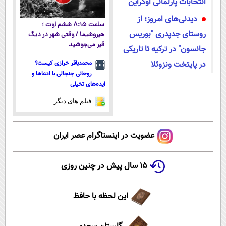
انتخابات پارلمانی اوکراین
دیدنی‌های امروز؛ از
ساعت ۸:۱۵ ششم اوت ؛
روستای جدپدری "بوریس‌
هیروشیما / وقتی شهر در دیگ
قیر می‌جوشید
جانسون" در ترکیه تا تاریکی
در پایتخت ونزوئلا
محمدباقر خرازی کیست؟
روحانی جنجالی با ادعاها و
ایده‌های تخیلی
فیلم های دیگر
عضویت در اینستاگرام عصر ایران
۱۵ سال پیش در چنین روزی
این لحظه با حافظ