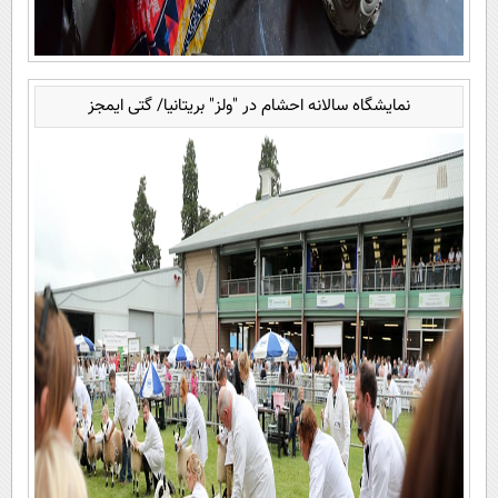
نمایشگاه سالانه احشام در "ولز" بریتانیا/ گتی ایمجز