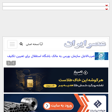
باز
نسخه اصلی
و
صفحه اول
ضرب‌الاجل سازمان بورس به مالک باشگاه استقلال برای تعیین تکلیف
بسته
هیئت‌مدیره
تماس با ما
کردن
آرشیو
منو
جستجو
نظرسنجی
آب و هوا
اوقات شرعی
پیوند ها
سواد زندگی