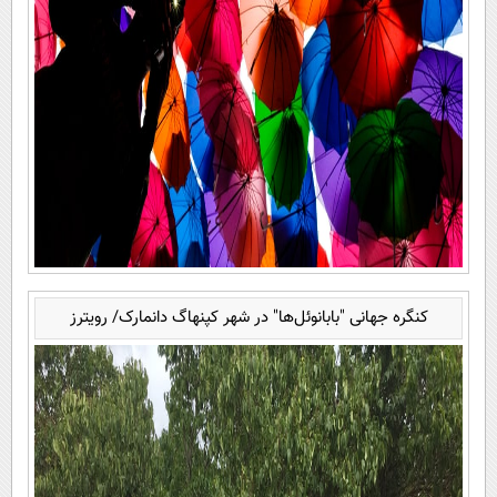
کنگره جهانی "بابانوئل‌ها" در شهر کپنهاگ دانمارک/ رویترز