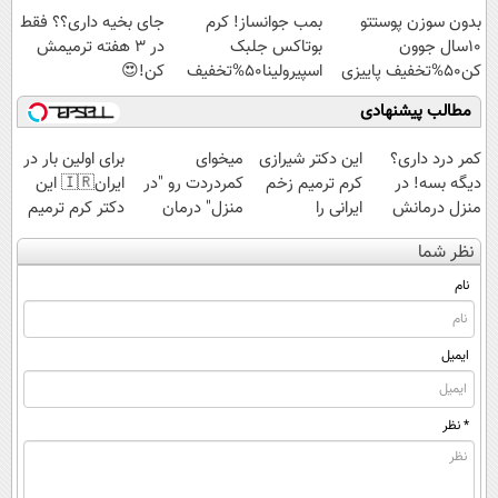
اسپیرولینا با تخفیف
بدون سوزن پوستتو
بمب جوانساز! کرم
جای بخیه داری؟؟ فقط
ویژه
10سال جوون
بوتاکس جلبک
در 3 هفته ترمیمش
کن50%تخفیف پاییزی
اسپیرولینا50%تخفیف
کن!😍
مطالب پیشنهادی
کمر درد داری؟
این دکتر شیرازی
میخوای
برای اولین بار در
دیگه بسه! در
کرم ترمیم زخم
کمردردت رو "در
ایران🇮🇷 این
منزل درمانش
ایرانی را
منزل" درمان
دکتر کرم ترمیم
کن
ساخت!!!
کنی؟ (◂فیلم +
کننده 23 روزه
نظر شما
(◀پرسش‌نامه)
◂پرسش‌نامه)
ساخت!
نام
ایمیل
* نظر