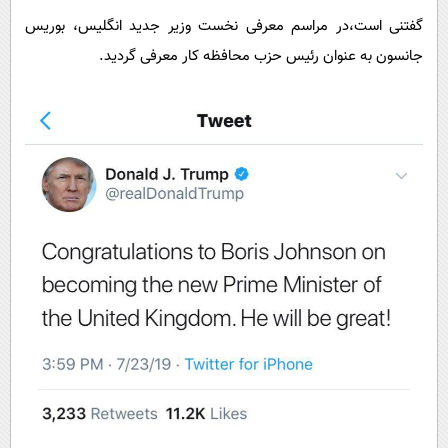
پیامک
سرگرمی
گفتنی است،در مراسم معرفی نخست وزیر جدید انگلیس، بوریس
روانشناسی
فناوری
جانسون به عنوان رئیس حزب محافظه کار معرفی گردید.
آشپزی
گوناگون
دانلود
حوادث
محیط زیست
سلامت
فرهنگی
بین الملل
اجتماعی
حیات وحش
سیاست خارجی