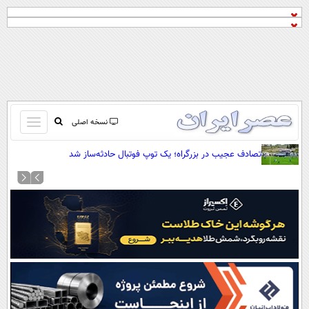
باز
نسخه اصلی
و
صفحه اول
تصادف عجیب در بزرگراه؛ یک توپ فوتبال حادثه‌ساز شد
بسته
تماس با ما
کردن
آرشیو
منو
جستجو
نظرسنجی
آب و هوا
اوقات شرعی
پیوند ها
سواد زندگی