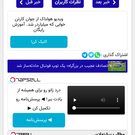
خبر بعد
نظرات کاربران
خبر قبل
ویدیو هولناک از جوان کارتن
خوابی که میلیاردر شد. آموزش
رایگان
کلیک کن!
اشتراک گذاری :
تصادف عجیب در بزرگراه؛ یک توپ فوتبال حادثه‌ساز شد
درد زانو رو برای همیشه از
یادت ببر! ◀ پرسش‌نامه رو
تکمیل کن ▶
◀ پرسش‌نامه
مطالب پیشنهادی