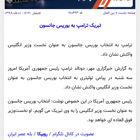
سیاسی
اقتصاد
صفحه نخست
»
بین الملل
کد
۶۸۰۴۹۳
انتشار:
۱۶:۲۱ - ۰۱-۰۵-۱۳۹۸
جامعه
اقتصادی
تبریک ترامپ به بوریس جانسون
ورزشی
اجتماعی
خودرو
ترامپ به انتخاب بوریس جانسون به عنوان نخست وزیر انگلیس
بین الملل
حوادث
واکنش نشان داد.
فرهنگ و هنر
سیاست خارجی
سلامت
علم و دانش
به گزارش خبرگزاری مهر، دونالد ترامپ رئیس جمهوری آمریکا امروز
یک برش دانایی
قرآن
فناوری و It
سه شنبه در پیامی توئیتری به انتخاب بوریس جانسون به عنوان
محیط زیست
نخست وزیر انگلیس واکنش نشان داد.
گوناگون
علمی
سفر و تفریح
فیلم
سرگرمی
اخبار کریپتو
رئیس جمهوری آمریکا در این خصوص نوشت: انتخاب بوریس جانسون
عصر ایران 2
اقتصاد
باشگاه مغز
به عنوان نخست وزیر انگلیس را به وی تبریک می گویم. او نخست‌وزیر
آموزش زبان
خواندنی ها و دیدنی ها
فوق العاده ای خواهد بود.
ورزش
مجله تصویری سلاح
داستان کوتاه
سیاست
عضویت در کانال تلگرام
/
روبیکا
/
بله عصر ایران