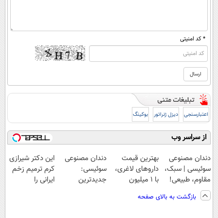
* کد امنیتی
اعتبارسنجی
دیزل ژنراتور
بوکینگ
از سراسر وب
دندان مصنوعی
بهترین قیمت
دندان مصنوعی
این دکتر شیرازی
سوئیسی | سبک،
داروهای لاغری،
سوئیسی:
کرم ترمیم زخم
مقاوم، طبیعی!
با ۱ میلیون
جدیدترین
ایرانی را
ویزیت
تخفیف و ارسال
فناوری اروپا،
ساخت!!!
بازگشت به بالای صفحه
رایگان+پرداخت
از داروخانه‌
سبک و مقاوم |
اقساطی😍
پرداخت قسطی