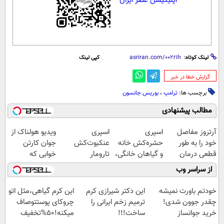
اپلیکیشن عصر ایران
لینک کوتاه:
کپی لینک
‌گزارش خطا در خبر
برچسب ها:
ترامپ
،
بوریس جانسون
مطالب پیشنهادی
آرتروز مفاصل
اسپری
اسپری
ویدیو هولناک از
خود را به طور
حشره‌کش خانه
عنکبوت‌‌کش
جوان کارتن
قطعی درمان
و گیاهان خانگی،
تارومار
خوابی که
کنید!
نابودکننده انواع
ازبین‌برنده انواع
میلیاردر شد.
از سراسر وب
◗پرسش‌نامه◖
حشرات خانگی و
عنکبوت
آموزش رایگان
آفات
خودتم باورت نمیشه
این دکتر شیرازی کرم
این کرم گیاهی،مثل اتو
چقدر جوون شدی!
ترمیم زخم ایرانی را
چروکای پوستتوصاف
خرید جوانساز
ساخت!!!
میکنه!50%تخفیف