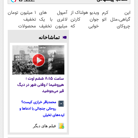
این کرم
ویدیو هولناک از
آمپول های
۱ میلیون تومان
گیاهی،مثل اتو
جوان کارتن
لاغری با یک
تخفیف
چروکای
خوابی که
میلیون تخفیف
محصولات
پوستتوصاف
میلیاردر شد.
| ارسال از
لاغری؛ یک قدم
تماشاخانه
میکنه!50%تخفیف
آموزش رایگان
داروخانه های
نزدیک‌تر به
معتبر
شروع کاهش
وزن
ساعت ۸:۱۵ ششم اوت ؛
هیروشیما / وقتی شهر در دیگ
قیر می‌جوشید
محمدباقر خرازی کیست؟
روحانی جنجالی با ادعاها و
ایده‌های تخیلی
فیلم های دیگر