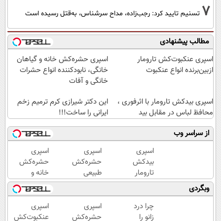
7
تسنیم تایید کرد: رجب‌زاده، مداح سرشناس، به‌قتل رسیده است
مطالب پیشنهادی
اسپری عنکبوت‌‌کش تارومار
اسپری حشره‌کش خانه و گیاهان
ازبین‌برنده انواع عنکبوت
خانگی، نابودکننده انواع حشرات
خانگی و آفات
اسپری بیدکش تارومار با اثرفوری ،
این دکتر شیرازی کرم ترمیم زخم
محافظ لباس در مقابل بید
ایرانی را ساخت!!!
از سراسر وب
اسپری
اسپری
اسپری
بیدکش
حشره‌کش
حشره‌کش
تارومار
طبیعی
خانه و
با
تارومار
گیاهان
وبگردی
اثرفوری
سازگار با
خانگی،
،
محیط
نابودکننده
چرا درد
اسپری
اسپری
محافظ
زیست و با
انواع
زانو را
حشره‌کش
عنکبوت‌‌کش