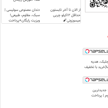
پرداخت
از الان تا آخر تابستون
قسطی
دندان مصنوعی سوئیسی |
حداقل 12کیلو چربی
سبک، مقاوم، طبیعی!
میسوزونی🧨
ویزیت رایگان+پرداخت
اقساطی😍
جلبک، هدیه
(خرید با تخفیف
 جدیدترین
وم | پرداخت