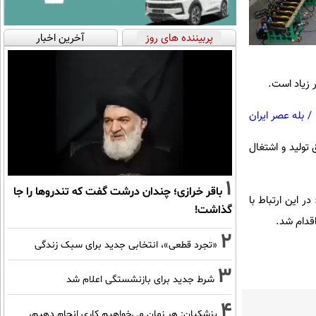
پربیننده های روز
آخرین اخبار
ر زیاد است.
/
بله عصر ایران
 تولید و اشتغال
1
باقر خرازی؛ چندان درشت گفت که تندروها را جا
ر این ارتباط با
گذاشت!
2
«تجرد قطعی»، انتخابی جدید برای سبک زندگی
3
شرط جدید برای بازنشستگی اعلام شد
4
پزشکیان: هر زمان می‌خواهیم کاری انجام دهیم،