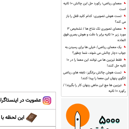
معمای ریاضی؛ رکورد حل این چالش 10 ثانیه
است
تست هوش تصویری: کدام کلید قفل را باز
می کند؟
معمای تصویری تک شاخ ها / تشخیص 3
مورد زیر 10 ثانیه برابر با دقت و هوش بصری فوق
العاده
یک معمای ریاضی/ خیلی ها برای رسیدن به
جواب دچار چالش می شوند، شما چطور؟
فقط تیزبین ها می توانند این معما را در 10
ثانیه حل کنند!
تست هوش چالش برانگیز: نابغه های ریاضی
الگوی پنهان این معما را پیدا کنند!
تیزبین ها مچ این ماهی پنهان کار را بگیرند! /
رکورد 10 ثانیه
عضویت در اینستاگرام
این لحظه با