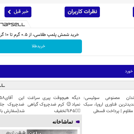
نظرات کاربران
خبر قبل
خرید شمش پلمپ طلاسی، از ۰.۵ گرم تا ۱۰ گرم
خریدطلا
 خورد
ندان مصنوعی سوئیسی:
دیگه هیچوقت پیری سراغت
دیدترین فناوری اروپا، سبک
نمیاد😉 کرم ضدچروک گیاهی
مقاوم | پرداخت قسطی
👈🏻45%تخفیف
شد(سفارش با 
تماشاخانه