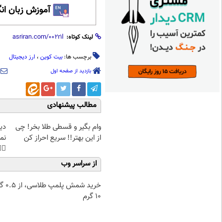
 زبان انگلیسی
لینک کوتاه:
ارز دیجیتال
،
بیت کوین
برچسب ها:
بازدید از صفحه اول
مطالب پیشنهادی
غت
وام بگیر و قسطی طلا بخر! چی
هی
از این بهتر!! سریع احراز کن
45%تخفیف
از سراسر وب
۰.۵ گرم تا
۱۰ گرم