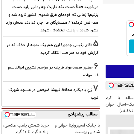
می‌گویند فعلاً دست نگه دارید/ چه زمانی باید دست
بزنیم؟ زمانی که خودمان غرق شدیم، کشور نابود شد و
همه ضرر کردند؟ / همسایگان ما اجازه ندادند عده‌ای وارد
کشور شوند و باعث اغتشاش شوند
5
آقای رئیس جمهور! این هم یک نمونه از حذف که در
گزارش خود به صراحت انتقاد کردید
6
حضور محمدجواد ظریف در مراسم تشییع ابوالقاسم
قاسم‌زاده
7
زنِ بادیگارد محافظ نیوشا ضیغمی در مسجد شهرک
این آقای58ساله با کرم
غرب
ضدچروک جلبک10سال جوان
تخفیف)
مطالب پیشنهادی
با جلبک اسپیرولینا جوانی و
خرید شمش پلمپ طلاسی،
شادابی پوستت
از ۰.۵ گرم تا ۱۰ گرم