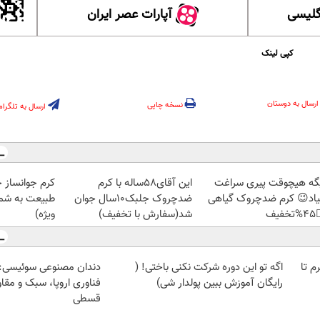
آپارات عصر ایران
آموزش
کپی لینک
ارسال به دوستان
نسخه چاپی
ارسال به تلگرام
ز جلبک، هدیه
این آقای58ساله با کرم
دیگه هیچوقت پیری سرا
رید با تخفیف
ضدچروک جلبک10سال جوان
نمیاد😉 کرم ضدچروک گیا
ویژه)
شد(سفارش با تخفیف)
👈
وعی سوئیسی: جدیدترین
اگه تو این دوره شرکت نکنی باختی! (
خرید شمش پلمپ طلاسی، از 
ا، سبک و مقاوم | پرداخت
رایگان آموزش ببین پولدار شی)
قسطی