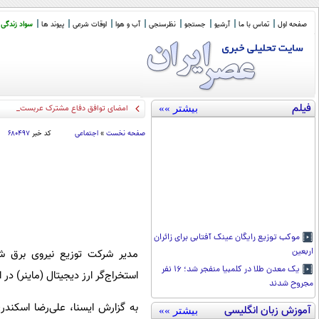
صفحه اول
تماس با ما
آرشیو
جستجو
نظرسنجی
آب و هوا
اوقات شرعی
پیوند ها
سواد زندگی
فیلم
بیشتر »»
امضای توافق دفاع مشترک عربستان سعو
صفحه نخست
»
اجتماعی
کد خبر
۶۸۰۴۹۷
موکب توزیع رایگان عینک آفتابی برای زائران
اربعین
یک معدن طلا در کلمبیا منفجر شد؛ ۱۶ نفر
استخراج‌گر ارز دیجیتال (ماینر) 
مجروح شدند
به گزارش ایسنا، علی‌رضا اسکندر
آموزش زبان انگلیسی
بیشتر »»