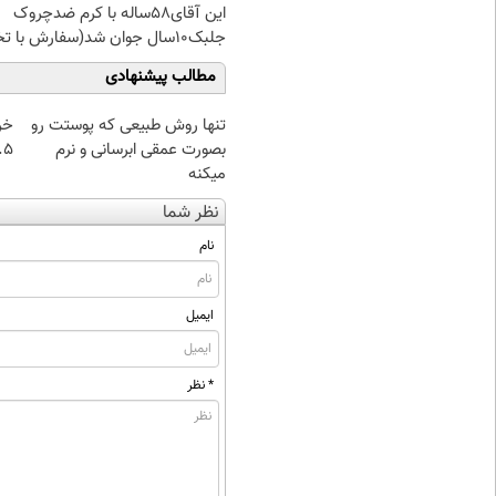
این آقای58ساله با کرم ضدچروک
جلبک10سال جوان شد(سفارش با تخفیف)
مطالب پیشنهادی
تنها روش طبیعی که پوستت رو
خر
بصورت عمقی ابرسانی و نرم
۰.۵ گرم تا
میکنه
نظر شما
نام
ایمیل
* نظر