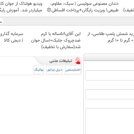
دندان مصنوعی سوئیسی | سبک، مقاوم،
ویدیو هولناک از جوان کا
طبیعی! ویزیت رایگان+پرداخت اقساطی😍
میلیاردر شد. آموزش رایگ
ید شمش پلمپ طلاسی، از
این آقای58ساله با کرم
سرمایه گذاری ا
 ۱۰ گرم
ضدچروک جلبک10سال جوان
| دیجی کالا
شد(سفارش با تخفیف)
اعتبارسنجی
دیزل ژنراتور
بوکینگ