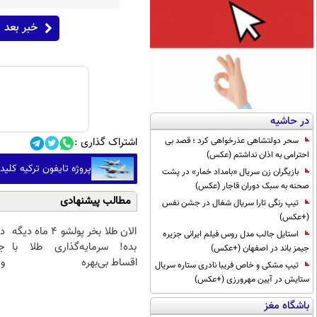
خبر بعد
در حاشیه
سحر دولتشاهی عذرخواهی کرد ؛ قصد بی
اشتراک گذاری :
احترامی به اذان نداشتم (عکس)
پروژه تایفون ترکیه کلید
بازیگران زن سریال «بامداد خمار» در پشت
صحنه به سبک دوران قاجار (عکس)
مطالب پیشنهادی
تیپ رنگی تارا سریال شغال در جشن نفس
(+عکس)
الان طلا بخر پولشو 4 ماه دیگه
د
استایل جالب مدل روس فیلم ایرانی جزیره
بده! سرمایه‌گذاری طلا با
ج
جیمز باند در اصفهان (+عکس)
اقساط بی‌بهره
و 
تیپ مشکی و خاص فریبا نادری ستاره سریال
ستایش در آیین مهرورزی (+عکس)
باشگاه مغز