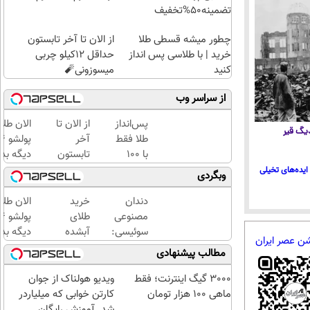
تضمینه50%تخفیف
چطور میشه قسطی طلا
از الان تا آخر تابستون
خرید | با طلاسی پس انداز
حداقل 12کیلو چربی
کنید
میسوزونی🧨
از سراسر وب
پس‌انداز
از الان تا
الان طلا
 دیگ قیر
طلا فقط
آخر
با ۱۰۰
تابستون
دیگه بده
هزارتومان
حداقل
سرمایه‌گ
ایده‌های تخیلی
وبگردی
(امن و
12کیلو
طلا با ا
راحت)
چربی
بی‌بهره
دندان
خرید
الان طلا
میسوزونی
مصنوعی
طلای
🧨
سوئیسی:
آبشده
دیگه بده
شن عصر ایران
جدیدترین
حتی با
سرمایه‌گ
مطالب پیشنهادی
فناوری
۱۰۰هزارتومان
طلا با ا
اروپا،
بی‌بهره
3000 گیگ اینترنت؛ فقط
ویدیو هولناک از جوان
سبک و
ماهی 100 هزار تومان
کارتن خوابی که میلیاردر
مقاوم |
شد. آموزش رایگان