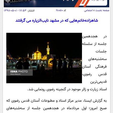
سیاسی
اقتصاد
صفحه نخست
»
اجتماعی
کد
۶۸۰۵۱۰
انتشار:
۱۷:۵۳ - ۰۱-۰۵-۱۳۹۸
جامعه
اقتصادی
شاهزاده‌خانم‌هایی که در مشهد نایب‌الزیاره می گرفتند
ورزشی
اجتماعی
خودرو
در هجدهمین
بین الملل
حوادث
جلسه از سلسله
فرهنگ و هنر
سیاست خارجی
سلامت
جلسات
علم و دانش
یک برش دانایی
سه‌شنبه‌های
قرآن
فناوری و It
محیط زیست
فرهنگی آستان
گوناگون
علمی
قدس رضوی،
سفر و تفریح
فیلم
سرگرمی
اخبار کریپتو
قدیمی‌ترین
عصر ایران 2
اقتصاد
باشگاه مغز
اسناد زیارت و زائر موجود در گنجینه رضوی رونمایی شد.
آموزش زبان
خواندنی ها و دیدنی ها
ورزش
مجله تصویری سلاح
به گزارش ایسنا، مدیر مرکز اسناد و مطبوعات آستان قدس رضوی که
داستان کوتاه
سیاست
صبح امروز؛ اول مردادماه در هجدهمین جلسه از سه‌شنبه‌های