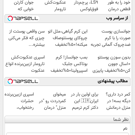
خود را به طور
LS9، پرچم‌دار
عنکبوت‌‌کش
جوان کارتن
قطعی درمان
فوق‌لوکس
تارومار
خوابی که
کنید!
EREV وارد بازار
ازبین‌برنده انواع
میلیاردر شد.
از سراسر وب
◗پرسش‌نامه◖
ایران شد
عنکبوت
آموزش رایگان
جوانسازی پوست
این کرم گیاهی،مثل اتو
سن واقعی پوستت از
صورت را با کرم
چروکای پوستتوصاف
چیزی که فکر می‌کنی
ضدچروک آلمانی تجربه
میکنه!50%تخفیف
بیشتره...
کنید!
بدون سوزن پوستتو
بمب جوانساز! کرم
اسپری عنکبوت‌‌کش
10سال جوون
بوتاکس جلبک
تارومار ازبین‌برنده انواع
کن50%تخفیف پاییزی
اسپیرولینا50%تخفیف
عنکبوت
مطالب پیشنهادی
کمر درد داری؟
برای اولین بار در
میخوای
اسپری ازبین‌برنده
دیگه بسه! در
ایران🇮🇷 این
کمردردت رو "در
حشرات
منزل درمانش
دکتر کرم ترمیم
منزل" درمان
رختخواب،
کن
کننده 23 روزه
کنی؟ (◂فیلم +
مناسب برای
نظر شما
(◀پرسش‌نامه)
ساخت!
◂پرسش‌نامه)
مقابله با انواع
ساس
نام