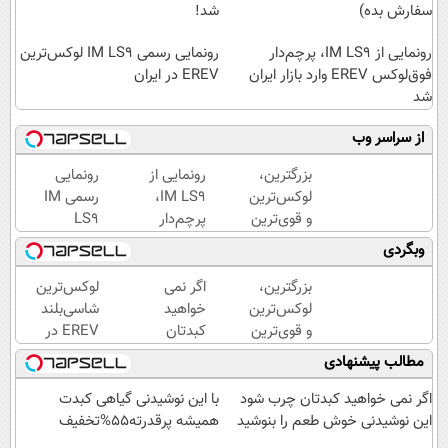
سفارش بده)
شد!
رونمایی از IM LS9، پرچم‌دار
رونمایی رسمی IM LS9 لوکس‌ترین
فوق‌لوکس EREV وارد بازار ایران
EREV در ایران
شد
از سراسر وب
بزرگترین،
رونمایی از
رونمایی
لوکس‌ترین
IM LS9،
رسمی IM
و قوی‌ترین
پرچم‌دار
LS9
شاسی بلند
فوق‌لوکس
لوکس‌ترین
وبگردی
EREV در
EREV
EREV در
در ایران
وارد بازار
ایران
بزرگترین،
اگر نمی
لوکس‌ترین
رونمایی
ایران شد
لوکس‌ترین
خواهید
شاسی‌بلند
شد
و قوی‌ترین
کبدتان
EREV در
شاسی بلند
چرب
ایران،
مطالب پیشنهادی
EREV در
شود این
توسط نیکا
در ایران
نوشیدنی
موتور
اگر نمی خواهید کبدتان چرب شود
با این نوشیدنی گیاهی کبدت
رونمایی
خوش
رونمایی
این نوشیدنی خوش طعم را بنوشید
همیشه پرقدرته55%تخفیف
شد
طعم را
شد!