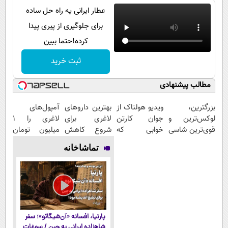
عطار ایرانی یه راه حل ساده
برای جلوگیری از پیری پیدا
کرده!حتما ببین
ثبت خرید
مطالب پیشنهادی
بزرگترین،
ویدیو هولناک از
بهترین داروهای
آمپول‌های
لوکس‌ترین و
جوان کارتن
لاغری برای
لاغری را ۱
قوی‌ترین شاسی
خوابی که
شروع کاهش
میلیون تومان
بلند EREV در
میلیاردر شد.
وزن، ارسال از
ارزان‌تر از
تماشاخانه
در ایران رونمایی
آموزش رایگان
داروخانه های
همه‌جا بخر!
شد
نزدیکت!
پارتیا، افسانه «آن‌شیگائو»؛ سفر
شاهزاده ایرانی به چین / سوغات