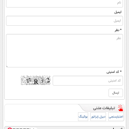
ایمیل
* نظر
* کد امنیتی
اعتبارسنجی
دیزل ژنراتور
بوکینگ