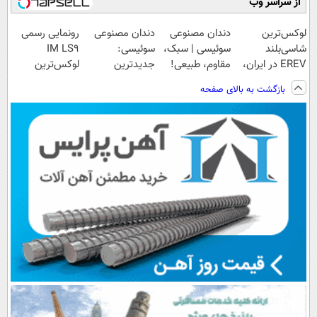
از سراسر وب
لوکس‌ترین
دندان مصنوعی
دندان مصنوعی
رونمایی رسمی
شاسی‌بلند
سوئیسی | سبک،
سوئیسی:
IM LS9
EREV در ایران،
مقاوم، طبیعی!
جدیدترین
لوکس‌ترین
توسط نیکا موتور
ویزیت
فناوری اروپا،
EREV در ایران
بازگشت به بالای صفحه
رونمایی شد!
رایگان+پرداخت
سبک و مقاوم |
اقساطی😍
پرداخت قسطی