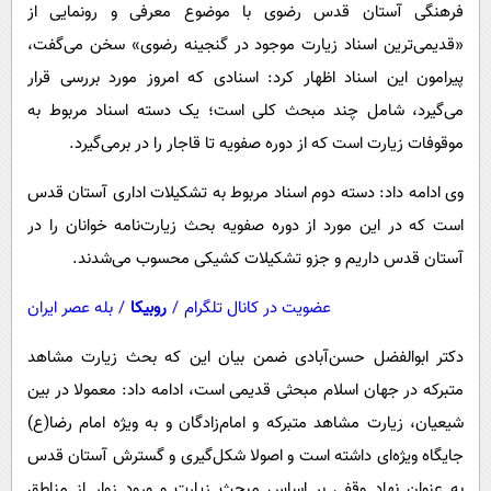
پیامک
فرهنگی آستان قدس رضوی با موضوع معرفی و رونمایی از
سرگرمی
«قدیمی‌ترین اسناد زیارت موجود در گنجینه رضوی» سخن می‌گفت،
روانشناسی
فناوری
پیرامون این اسناد اظهار کرد: اسنادی که امروز مورد بررسی قرار
آشپزی
گوناگون
می‌گیرد، شامل چند مبحث کلی است؛ یک دسته اسناد مربوط به
دانلود
حوادث
موقوفات زیارت است که از دوره صفویه تا قاجار را در برمی‌گیرد.
محیط زیست
وی ادامه داد: دسته دوم اسناد مربوط به تشکیلات اداری آستان قدس
سلامت
است که در این مورد از دوره صفویه بحث زیارت‌نامه خوانان را در
فرهنگی
آستان قدس داریم و جزو تشکیلات کشیکی محسوب می‌شدند.
بین الملل
عضویت در کانال تلگرام
/
روبیکا
/
بله عصر ایران
اجتماعی
دکتر ابوالفضل حسن‌آبادی ضمن بیان این که بحث زیارت مشاهد
حیات وحش
متبرکه در جهان اسلام مبحثی قدیمی است، ادامه داد: معمولا در بین
سیاست خارجی
شیعیان، زیارت مشاهد متبرکه و امام‌زادگان و به ویژه امام رضا(ع)
جایگاه ویژه‌ای داشته است و اصولا شکل‌گیری و گسترش آستان قدس
به عنوان نهاد وقفی بر اساس مبحث زیارت و ورود زوار از مناطق