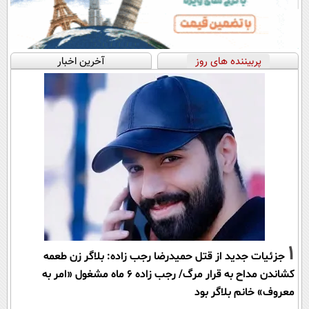
پربیننده های روز
آخرین اخبار
1
جزئیات جدید از قتل حمیدرضا رجب زاده: بلاگر زن طعمه
کشاندن مداح به قرار مرگ/ رجب زاده 6 ماه مشغول «امر به
معروف» خانم بلاگر بود