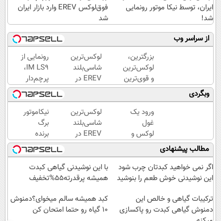
ایران، توسط نیکا موتور رونمایی
فوق‌لوکس EREV وارد بازار ایران
شد!
شد
از سراسر وب
بزرگترین،
لوکس‌ترین
رونمایی از
لوکس‌ترین
شاسی‌بلند
IM LS9،
و قوی‌ترین
EREV در
پرچم‌دار
شاسی بلند
ایران،
فوق‌لوکس
وبگردی
EREV در
توسط نیکا
EREV
در ایران
موتور
وارد بازار
ورود یک
لوکس‌ترین
نیکاموتور
رونمایی
رونمایی
ایران شد
غول
شاسی‌بلند
برگ
شد
شد!
لوکس و
EREV در
برنده
هوشمند
ایران،
جدیدش
مطالب پیشنهادی
به ایران،
توسط نیکا
را رو کرد،
IM LS9
موتور
IM LS9
اگر نمی خواهید کبدتان چرب شود
با این نوشیدنی گیاهی کبدت
رسماً
رونمایی
رسماً
این نوشیدنی خوش طعم را بنوشید
همیشه پرقدرته55%تخفیف
رونمایی
شد!
وارد بازار
شد
ترکیبات گیاهی و خالص این
ایران شد
کبد همیشه سالم میخوای؟دمنوش
دمنوش گیاهی کبدت رو پاکسازی
10 گیاه رو حتما امتحان کن
میکنه