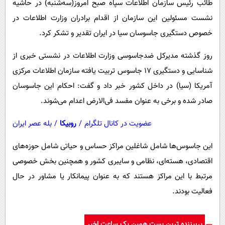
طائب رئیس سازمان اطلاعات سپاه صبح امروز(سه‌شنبه) در حاشیه
پیامک
سرگرمی
نشست مسئولین این سازمان از اقدام برادران وزارت اطلاعات در
روانشناسی
فناوری
خصوص دستگیری جاسوسان سیا در ایران تقدیر و تشکر کرد.
آشپزی
گوناگون
روز گذشته مدیرکل ضدجاسوسی وزارت اطلاعات در نشستی خبری از
دانلود
حوادث
شناسایی و دستگیری ۱۷ جاسوس تربیت یافته سازمان اطلاعات مرکزی
محیط زیست
آمریکا (سیا) در داخل کشور خبر داد و گفت: احکام این جاسوسان
سلامت
صادر شده و برخی به عنوان مفسد فی‌الارض اعدام می‌شوند.
فرهنگی
عضویت در کانال تلگرام
/
روبیکا
/
بله عصر ایران
بین الملل
این جاسوس‌ها شامل شاغلین مراکز حساس و حیاتی شامل حوزه‌های
اجتماعی
اقتصادی، هسته‌ای، نظامی و سایبری کشور و همچنین بخش خصوصی
حیات وحش
مرتبط با این مراکز هستند که به عنوان پیمانکار یا مشاور در حال
فعالیت بودند.
سیاست خارجی
پربیننده ترین پست همین یک ساعت اخیر