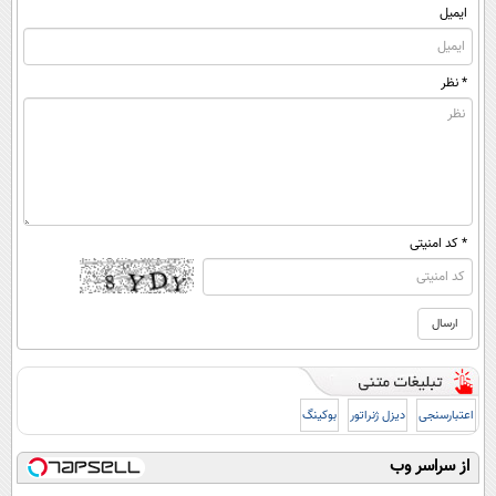
ایمیل
* نظر
* کد امنیتی
اعتبارسنجی
دیزل ژنراتور
بوکینگ
از سراسر وب