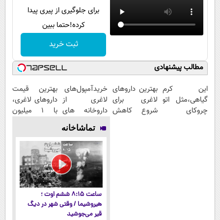
برای جلوگیری از پیری پیدا
کرده!حتما ببین
ثبت خرید
مطالب پیشنهادی
این کرم
بهترین داروهای
خریدآمپول‌های
بهترین قیمت
گیاهی،مثل اتو
لاغری برای
لاغری از
داروهای لاغری،
چروکای
شروع کاهش
داروخانه های
با ۱ میلیون
پوستتوصاف
وزن، ارسال از
اطرافت، ارسال
تخفیف و ارسال
تماشاخانه
میکنه!50%تخفیف
داروخانه های
فوری همراه با
از داروخانه‌
نزدیکت!
پک یخ!
ساعت ۸:۱۵ ششم اوت ؛
هیروشیما / وقتی شهر در دیگ
قیر می‌جوشید