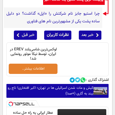
چرا استیو جابز نام شرکتش را «اپل» گذاشت؟ دو دلیل
ساده پشت یکی از مشهورترین نام های فناوری
خبر بعد
نظرات کاربران
خبر قبل
لوکس‌ترین شاسی‌بلند EREV در
ایران، توسط نیکا موتور رونمایی
شد!
اطلاعات بیشتر..
اشتراک گذاری :
کیش و مات شدن اسرائیلی ها در تهران؛ اکبر افتخاری! تاج رو
ببند به گاری (+صدا)
عطار ایرانی یه راه حل ساده