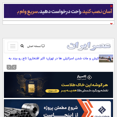
باز
نسخه اصلی
و
صفحه اول
کیش و مات شدن اسرائیلی ها در تهران؛ اکبر افتخاری! تاج رو ببند به
بسته
گاری (+صدا)
تماس با ما
کردن
آرشیو
منو
جستجو
نظرسنجی
آب و هوا
اوقات شرعی
پیوند ها
سواد زندگی