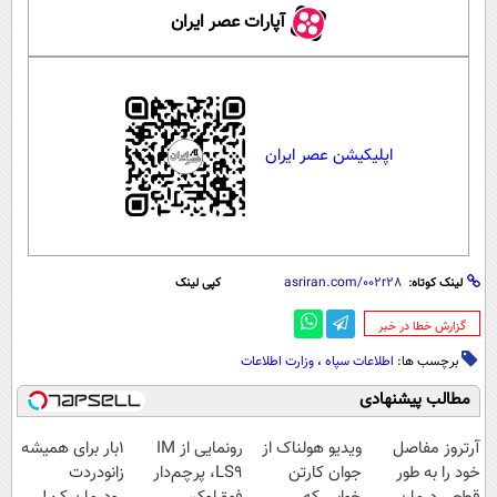
آپارات عصر ایران
اپلیکیشن عصر ایران
لینک کوتاه:
کپی لینک
‌گزارش خطا در خبر
برچسب ها:
اطلاعات سپاه
،
وزارت اطلاعات
مطالب پیشنهادی
آرتروز مفاصل
ویدیو هولناک از
رونمایی از IM
1بار برای همیشه
خود را به طور
جوان کارتن
LS9، پرچم‌دار
زانودردت