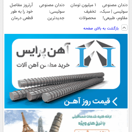
دندان مصنوعی
۱ میلیون تومان
دندان مصنوعی
آرتروز مفاصل
سوئیسی | سبک،
تخفیف
سوئیسی:
خود را به طور
مقاوم، طبیعی!
محصولات
جدیدترین
قطعی درمان
ویزیت
لاغری؛ یک قدم
فناوری اروپا،
کنید!
بازگشت به بالای صفحه
رایگان+پرداخت
نزدیک‌تر به
سبک و مقاوم |
◗پرسش‌نامه◖
اقساطی😍
شروع کاهش
پرداخت قسطی
وزن