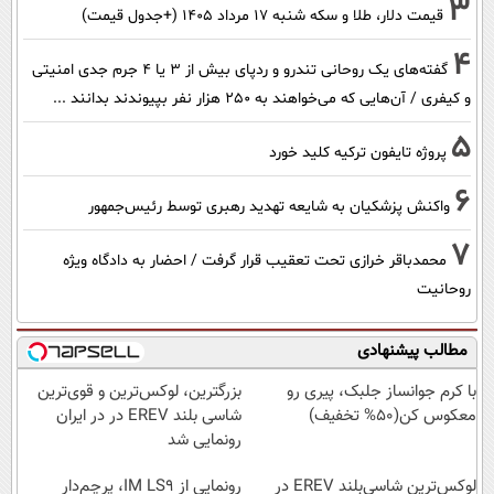
3
قیمت دلار، طلا و سکه شنبه ۱۷ مرداد ۱۴۰۵ (+جدول قیمت)
4
گفته‌های یک روحانی تندرو و ردپای بیش از ۳ یا ۴ جرم جدی امنیتی
و کیفری / آن‌هایی که می‌خواهند به ۲۵۰ هزار نفر بپیوندند بدانند ...
5
پروژه تایفون ترکیه کلید خورد
6
واکنش پزشکیان به شایعه تهدید رهبری توسط رئیس‌جمهور
7
محمدباقر خرازی تحت تعقیب قرار گرفت / احضار به دادگاه ویژه
روحانیت
مطالب پیشنهادی
با کرم جوانساز جلبک، پیری رو
بزرگترین، لوکس‌ترین و قوی‌ترین
معکوس کن(50% تخفیف)
شاسی بلند EREV در در ایران
رونمایی شد
لوکس‌ترین شاسی‌بلند EREV در
رونمایی از IM LS9، پرچم‌دار