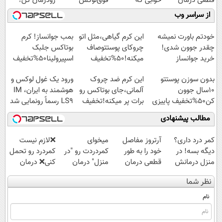
قطعی درمان
خوابی که
فوق‌لوکس
رودرمان کن!
کنید!
میلیاردر شد.
EREV وارد بازار
(تکنولوژی آلمان)
از سراسر وب
◗پرسش‌نامه◖
آموزش رایگان
ایران شد
◂پرسشنامه▸
خودتم باورت نمیشه
این کرم گیاهی،مثل اتو
بمب جوانساز! کرم
چقدر جوون شدی!
چروکای پوستتوصاف
بوتاکس جلبک
خرید جوانساز
میکنه!50%تخفیف
اسپیرولینا50%تخفیف
اسپیرولینا با تخفیف
بدون سوزن پوستتو
این کرم ضد چروک
ورود یک غول لوکس و
ویژه
10سال جوون
آلمانی،جای بوتاکس رو
هوشمند به ایران، IM
کن50%تخفیف پاییزی
برات پر میکنه!تخفیف
LS9 رسماً رونمایی شد
تا امشب
مطالب پیشنهادی
کمر درد داری؟
آرتروز مفاصل
میخوای
❌لازم نیست
دیگه بسه! در
خود را به طور
کمردردت رو "در
کمردرد رو تحمل
منزل درمانش
قطعی درمان
منزل" درمان
کنی❌ درمان
کن
کنید!
کنی؟ (◂فیلم +
بدون جراحی و
نظر شما
(◀پرسش‌نامه)
◗پرسش‌نامه◖
◂پرسش‌نامه)
قرص
(پرسشنامه)
نام