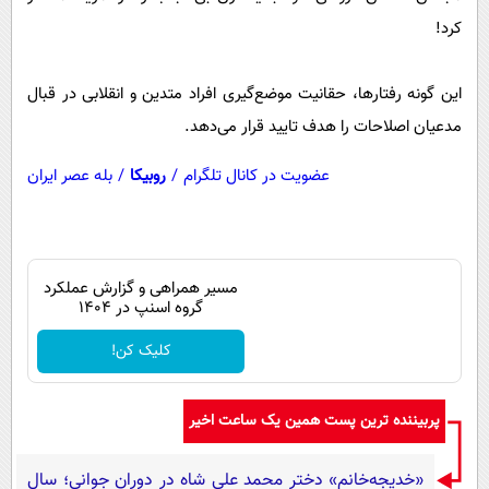
پیامک
سرگرمی
کرد!
روانشناسی
فناوری
آشپزی
این گونه رفتارها، حقانیت موضع‌گیری افراد متدین و انقلابی در قبال
گوناگون
مدعیان اصلاحات را هدف تایید قرار می‌دهد.
دانلود
حوادث
محیط زیست
عضویت در کانال تلگرام
/
روبیکا
/
بله عصر ایران
سلامت
فرهنگی
مسیر همراهی و گزارش عملکرد
بین الملل
گروه اسنپ در ۱۴۰۴
اجتماعی
کلیک کن!
حیات وحش
سیاست خارجی
پربیننده ترین پست همین یک ساعت اخیر
«خدیجه‌خانم» دختر محمد علی شاه در دوران جوانی؛ سال