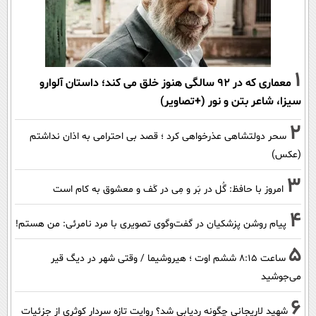
1
معماری که در 92 سالگی هنوز خلق می کند؛ داستان آلوارو
سیزا، شاعر بتن و نور (+تصاویر)
2
سحر دولتشاهی عذرخواهی کرد ؛ قصد بی احترامی به اذان نداشتم
(عکس)
3
امروز با حافظ: گُل در بَر و مِی در کَف و معشوق به کام است
4
پیام روشن پزشکیان در گفت‌و‌گوی تصویری با مرد نامرئی: من هستم!
5
ساعت ۸:۱۵ ششم اوت ؛ هیروشیما / وقتی شهر در دیگ قیر
می‌جوشید
6
شهید لاریجانی چگونه ردیابی شد؟ روایت تازه سردار کوثری از جزئیات