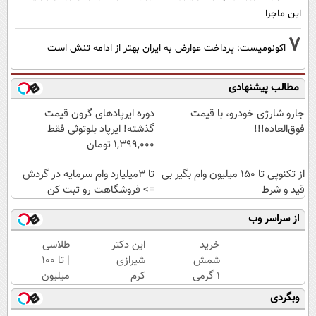
این ماجرا
7
اکونومیست: پرداخت عوارض به ایران بهتر از ادامه تنش است
مطالب پیشنهادی
جارو شارژی خودرو، با قیمت
دوره ایرپاد‌های گرون قیمت
فوق‌العاده!!!
گذشته! ایرپاد بلوتوثی فقط
1,399,000 تومان
از تکنوپی تا 150 میلیون وام بگیر بی
تا 3میلیارد وام سرمایه در گردش
قید و شرط
=> فروشگاهت رو ثبت کن
از سراسر وب
خرید
این دکتر
طلاسی
شمش
شیرازی
| تا 100
1 گرمی
کرم
میلیون
از
ترمیم
وام
وبگردی
طلاسی
زخم
آنی