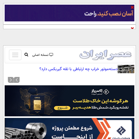
باز
نسخه اصلی
و
صفحه اول
دسته‌موتور خراب چه ارتباطی با تقه گیربکس دارد؟
بسته
تماس با ما
کردن
آرشیو
منو
جستجو
نظرسنجی
آب و هوا
اوقات شرعی
پیوند ها
سواد زندگی