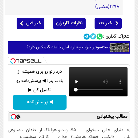
1298(عکس)
خبر بعد
نظرات کاربران
خبر قبل
اشتراک گذاری :
دسته‌موتور خراب چه ارتباطی با تقه گیربکس دارد؟
درد زانو رو برای همیشه از
یادت ببر! ◀ پرسش‌نامه رو
تکمیل کن ▶
◀ پرسش‌نامه
مطالب پیشنهادی
به دنیای عالی
میخوای S5
ویدیو هولناک از
دندان مصنوعی
بازار والکس
خودتو بفروشی؟
جوان کارتن
سوئیسی: