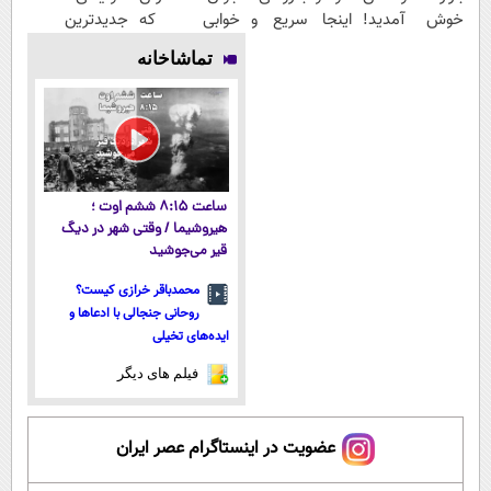
خوش آمدید!
اینجا سریع و
خوابی که
جدیدترین
ترید را آغاز
منصفانه تر
میلیاردر شد.
فناوری اروپا،
تماشاخانه
کنید!
بفروش
آموزش رایگان
سبک و مقاوم |
پرداخت قسطی
ساعت ۸:۱۵ ششم اوت ؛
هیروشیما / وقتی شهر در دیگ
قیر می‌جوشید
محمدباقر خرازی کیست؟
روحانی جنجالی با ادعاها و
ایده‌های تخیلی
فیلم های دیگر
عضویت در اینستاگرام عصر ایران