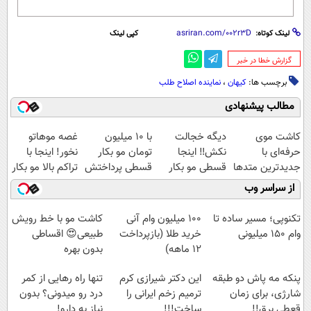
لینک کوتاه:
کپی لینک
‌گزارش خطا در خبر
برچسب ها:
کیهان
،
نماینده اصلاح طلب
مطالب پیشنهادی
کاشت موی
دیگه خجالت
با 10 میلیون
غصه موهاتو
حرفه‌ای با
نکش‼️ اینجا
تومان مو بکار
نخور! اینجا با
جدیدترین متدها
قسطی مو بکار
قسطی پرداختش
تراکم بالا مو بکار
و قیمت عالی
(تضمینی)
کن😍
قسطی پرداختش
از سراسر وب
کن
تکنوپی؛ مسیر ساده تا
100 میلیون وام آنی
کاشت مو با خط رویش
وام ۱۵۰ میلیونی
خرید طلا (بازپرداخت
طبیعی😍 اقساطی
12 ماهه)
بدون بهره
پنکه مه پاش دو طبقه
این دکتر شیرازی کرم
تنها راه رهایی از کمر
شارژی، برای زمان
ترمیم زخم ایرانی را
درد رو میدونی؟ بدون
قعطی برق!!
ساخت!!!
نیاز به دارو!