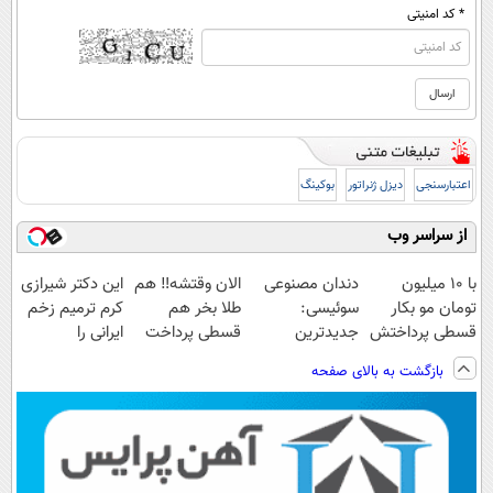
* کد امنیتی
اعتبارسنجی
دیزل ژنراتور
بوکینگ
از سراسر وب
با 10 میلیون
دندان مصنوعی
الان وقتشه‼️ هم
این دکتر شیرازی
تومان مو بکار
سوئیسی:
طلا بخر هم
کرم ترمیم زخم
قسطی پرداختش
جدیدترین
قسطی پرداخت
ایرانی را
کن😍
فناوری اروپا،
کن!
ساخت!!!
بازگشت به بالای صفحه
سبک و مقاوم |
پرداخت قسطی