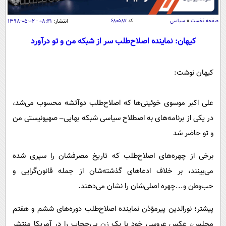
سیاسی
اقتصاد
صفحه نخست
»
سیاسی
کد
۶۸۰۵۸۷
انتشار:
۰۸:۴۱ - ۰۲-۰۵-۱۳۹۸
جامعه
اقتصادی
کیهان: نماینده اصلاح‌طلب سر از شبکه من و تو درآورد
ورزشی
اجتماعی
خودرو
کیهان نوشت:
بین الملل
حوادث
فرهنگ و هنر
سیاست خارجی
سلامت
علی اکبر موسوی خوئینی‌ها که اصلاح‌طلب دوآتشه محسوب می‌شد،
علم و دانش
یک برش دانایی
در یکی از برنامه‌های به اصطلاح سیاسی شبکه بهایی– صهیونیستی من
قرآن
فناوری و It
محیط زیست
و تو حاضر شد
گوناگون
علمی
سفر و تفریح
برخی از چهره‌های اصلاح‌طلب که تاریخ مصرفشان را سپری شده
فیلم
سرگرمی
اخبار کریپتو
می‌بینند، بر خلاف ادعاهای گذشته‌شان از جمله قانون‌گرایی و
عصر ایران 2
اقتصاد
باشگاه مغز
حب‌وطن و...چهره اصلی‌شان را نشان می‌دهند.
آموزش زبان
خواندنی ها و دیدنی ها
ورزش
مجله تصویری سلاح
پیشتر؛ نورالدین پیرمؤذن نماینده اصلاح‌طلب دوره‌های ششم و هفتم
داستان کوتاه
سیاست
مجلس، عکس عروسی خود با یک زن بی‌حجاب را در آمریکا منتشر