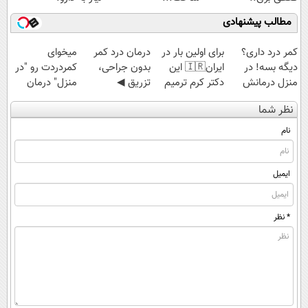
(◂پرسش‌نامه)
مطالب پیشنهادی
کمر درد داری؟
برای اولین بار در
درمان درد کمر
میخوای
دیگه بسه! در
ایران🇮🇷 این
بدون جراحی،
کمردردت رو "در
منزل درمانش
دکتر کرم ترمیم
تزریق ◀
منزل" درمان
کن
کننده 23 روزه
پرسش‌نامه رو پر
کنی؟ (◂فیلم +
نظر شما
(◀پرسش‌نامه)
ساخت!
کن ▶
◂پرسش‌نامه)
نام
ایمیل
* نظر