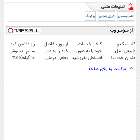
اعتبارسنجی
دیزل ژنراتور
بوکینگ
از سراسر وب
🦷 سبک و
کالا و خدمات
آرتروز مفاصل
راز داشتن کبد
طبیعی مثل
خود را به صورت
خود را به طور
سالم! دمنوش
دندان خودت!
اقساطی بفروشید
قطعی درمان
10 گیاه(55%
نصب آسان و
کنید!
تخفیف)
بازگشت به بالای صفحه
پرداخت اقساطی
◂پرسش‌نامه▸
💳 📍 تهران