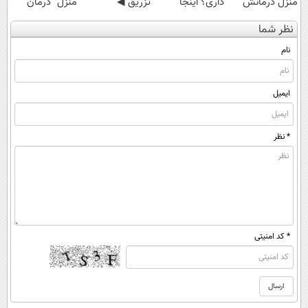
منزل درمانش
داری؟ اینجا
تزریق ◀
منزل" درمان
کن
سریع بفروشش
پرسش‌نامه رو پر
کنی؟ (◂فیلم +
نظر شما
(◀پرسش‌نامه)
کن ▶
◂پرسش‌نامه)
نام
ایمیل
* نظر
* کد امنیتی