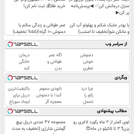
منزل درمانش کن✅ ◀پرسش‌نامه
خرید طلا💰 ثبت نام کن!
پر کن▶
با پودر جلبک شکم و پهلوتو آب کن
عمر طولانی و زندگی سالم با
و مانکن شو(تخفیف تا امشب)
دمنوش ۱۰ گیاه!(۵۵% تخفیف)
از سراسر وب
دمنوش
اگه عمر
درمان
خوش
طولانی و
خانگی
عطری
بدن
کبد
که برای
سالم
چرب با
وبگردی
درمان
میخوای
دمنوش
کبدچرب
این
10
چرا درد
نابودی سموم
باکیفیت‌ترین
معجزه
نوشیدنی
گیاه+55%
زانو را
کبد! با دمنوش
دریل برای
میکنه
رو با
تخفیف
تحمل
معجزه گر
ایجاد سوراخ
تخفیف
می‌کنی؟
گیاهی+ضمانت
😱
مطالب پیشنهادی
بخر
خیلی
مرجوعی
ساده
توی کمتر از 2 ماه رکورد لاغری رو
مجموعه 47 عددی دریل پیچ
درمنزل
بزن❗ 3 تا 5کیلو در ماه😍
گوشتی شارژی (تخفیف به مدت