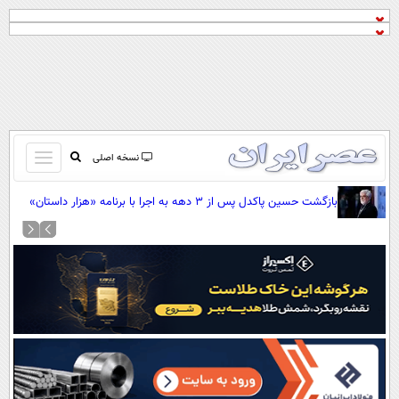
باز
نسخه اصلی
و
صفحه اول
بازگشت حسین پاکدل پس از ۳ دهه به اجرا با برنامه «هزار داستان»
بسته
تماس با ما
کردن
آرشیو
منو
جستجو
نظرسنجی
آب و هوا
اوقات شرعی
پیوند ها
سواد زندگی