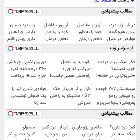
برچسب ها:
اقتصاد ایران
مطالب پیشنهادی
درمان زانو درد،
آرتروز مفاصل
آرتروز مفاصل
زانو درد درمان
بدون هیچگونه
خود را به طور
خود را به طور
داره… چرا هنوز
عوارض در منزل
قطعی درمان
قطعی درمان
داری بهش ظلم
(◂پرسش‌نامه)
کنید!
کنید!
می‌کنی؟
از سراسر وب
◂پرسش‌نامه▸
◗پرسش‌نامه◖
فکر میکنی زانو دردت
زانو درد رو تحمل
دوربین لامپی چرخشی
خوب نمیشه؟
می‌کنی که چی؟
360 درجه فقط امروز
▸فیزیوتراپی در خانه◂|
راه‌حلش همین‌جاست!
حراج شد🔥 پرداخت
(پرسش‌نامه)
درب منزل
میدونستی 207 خودت
بازار پر از خریدار جک
فولادی شدن کبد با
رو میتونی روهوا
S3 / ماشینتو به راحتی
یک فنجان نوشیدنی
بفروشی؟اینجا سریع و
بفروش
سم زدا
راحت بفروش
مطالب پیشنهادی
کمر درد داری؟
ماشین پژو پارس
درمان درد کمر
میخوای
دیگه بسه! در
برای فروش
بدون جراحی،
کمردردت رو "در