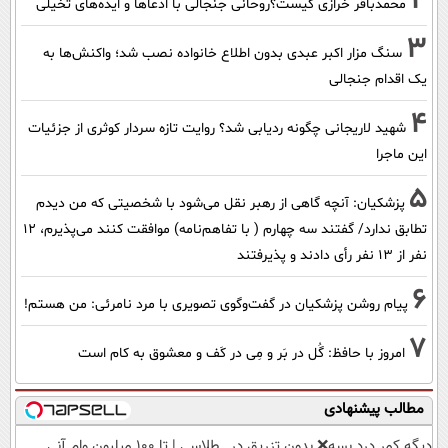
2
محمدباقر خرازی کیست؟روحانی جنجالی با ادعاها و ایده‌های تخیلی
3
سنگ مزار اکبر عبدی بدون اطلاع خانواده نصب شد؛ واکنش‌ها به
یک اقدام جنجالی
4
شهید لاریجانی چگونه ردیابی شد؟ روایت تازه سردار کوثری از جزئیات
این ماجرا
5
پزشکیان‌: آنچه گاهی از رهبر نقل می‌شود با شخصیتی که من دیدم
تطابق ندارد/ گفتند سه چهارم ( با تفاهم‌نامه) موافقت کنند می‌پذیرم، 12
نفر از 13 نفر رأی دادند و پذیرفتند
6
پیام روشن پزشکیان در گفت‌و‌گوی تصویری با مرد نامرئی: من هستم!
7
امروز با حافظ: گُل در بَر و مِی در کَف و معشوق به کام است
مطالب پیشنهادی
دیگه کمر درد بسه❌ بدون تزریق در
طلاسی | تا 100 میلیون وام آنی