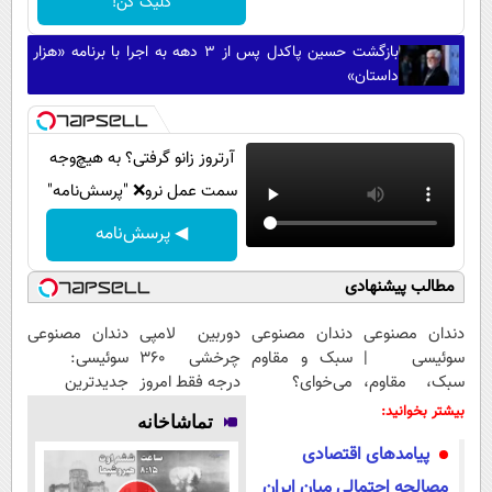
کلیک کن!
بازگشت حسین پاکدل پس از ۳ دهه به اجرا با برنامه «هزار
داستان»
آرتروز زانو گرفتی؟ به هیچ‌وجه
سمت عمل نرو❌ "پرسش‌نامه"
◀ پرسش‌نامه
مطالب پیشنهادی
دندان مصنوعی
دندان مصنوعی
دوربین لامپی
دندان مصنوعی
سوئیسی |
سبک و مقاوم
چرخشی 360
سوئیسی:
سبک، مقاوم،
می‌خوای؟
درجه فقط امروز
جدیدترین
طبیعی! ویزیت
پرداخت
حراج شد🔥
فناوری اروپا،
بیشتر بخوانید:
تماشاخانه
رایگان+پرداخت
اقساطی هم
پرداخت درب
سبک و مقاوم |
پیامدهای اقتصادی
اقساطی😍
داریم!😍 | 📍
منزل
پرداخت قسطی
تهران
مصالحه احتمالی میان ایران