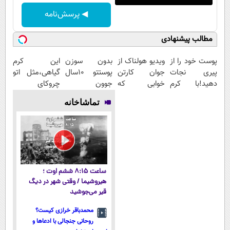
◀ پرسش‌نامه
مطالب پیشنهادی
پوست خود را از
ویدیو هولناک از
بدون سوزن
این کرم
پیری نجات
جوان کارتن
پوستتو 10سال
گیاهی،مثل اتو
دهید!با کرم
خوابی که
جوون
چروکای
ضدچروک
میلیاردر شد.
کن50%تخفیف
پوستتوصاف
تماشاخانه
جلبک
آموزش رایگان
پاییزی
میکنه!50%تخفیف
ساعت ۸:۱۵ ششم اوت ؛
هیروشیما / وقتی شهر در دیگ
قیر می‌جوشید
محمدباقر خرازی کیست؟
روحانی جنجالی با ادعاها و