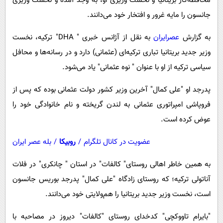
محافظه‌کار بریتانیا و نخست وزیری او، به وجد آمده و نخست وزیری
پیامک
سرگرمی
جانسون را مایه غرور و افتخار خود می‌دانند.
روانشناسی
فناوری
به گزارش
عصرایران
به نقل از آژانس خبری " DHA" ترکیه، نخست
آشپزی
گوناگون
وزیر جدید بریتانیا تباری ترکیه‌ای (عثمانی) دارد و در رسانه‌ها و محافل
دانلود
حوادث
سیاسی ترکیه از او با عنوان " نوه عثمانی" یاد می‌شود.
محیط زیست
پدرجد او "علی کمال" آخرین وزیر کشور دولت عثمانی بوده که پس از
سلامت
فروپاشی امپراتوری عثمانی به لندن گریخته و نام خانوادگی خود را
فرهنگی
عوض کرده است.
بین الملل
عضویت در کانال تلگرام
/
روبیکا
/
بله عصر ایران
اجتماعی
به همین خاطر اهالی روستای" کالفات" در استان " چانکری" در فلات
حیات وحش
آناتولی ترکیه؛ که روستای زادگاه "علی کمال" پدرجد بوریس جانسون
سیاست خارجی
است، نخست وزیر جدید بریتانیا را هم‌ولایتی خود می‌دانند.
"بایرام تاووکچی" کدخدای روستای "کالفات" دیروز در مصاحبه با