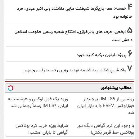
4
خمسه: همه بازیگرها شیطنت هایی داشتند ولی اکبر عبدی، مرد
خانواده بود
5
ابطحی: حرف های باقرخرازی، افتتاح شعبه رسمی حکومت اسلامی
داعش است
6
پروژه تایفون ترکیه کلید خورد
7
واکنش پزشکیان به شایعه تهدید رهبری توسط رئیس‌جمهور
مطالب پیشنهادی
رونمایی از IM LS9، پرچم‌دار
ورود یک غول لوکس و هوشمند به
فوق‌لوکس EREV وارد بازار ایران
ایران، IM LS9 رسماً رونمایی شد
شد
با وجود این کرم گیاهی دیگه دور
شرایط ویژه خرید کرم بوتاکس
بوتاکس خط قرمز بکش!
گیاهی تا پایان امشب!