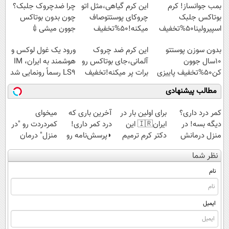
بمب جوانساز! کرم
این کرم گیاهی،مثل اتو
چرا ضدچروک جلبک؟
بوتاکس جلبک
چروکای پوستتوصاف
چون بدون بوتاکس
اسپیرولینا50%تخفیف
میکنه!50%تخفیف
جوون میشی💉
۴۰٪تخفیف
بدون سوزن پوستتو
این کرم ضد چروک
ورود یک غول لوکس و
10سال جوون
آلمانی،جای بوتاکس رو
هوشمند به ایران، IM
کن50%تخفیف پاییزی
برات پر میکنه!تخفیف
LS9 رسماً رونمایی شد
تا امشب
مطالب پیشنهادی
کمر درد داری؟
برای اولین بار در
آخرین باری که
میخوای
دیگه بسه! در
ایران🇮🇷 این
درد کمر داری!
کمردردت رو "در
منزل درمانش
دکتر کرم ترمیم
◗پرسش‌نامه رو
منزل" درمان
کن
کننده 23 روزه
پر کن◖
کنی؟ (◂فیلم +
نظر شما
(◀پرسش‌نامه)
ساخت!
◂پرسش‌نامه)
نام
ایمیل