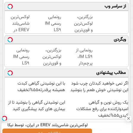
از سراسر وب
بزرگترین،
رونمایی
لوکس‌ترین
لوکس‌ترین
رسمی IM
شاسی‌بلند
و قوی‌ترین
LS9
EREV در
شاسی بلند
لوکس‌ترین
ایران،
وبگردی
EREV در
EREV در
توسط نیکا
در ایران
ایران
موتور
رونمایی از
بزرگترین،
رونمایی
رونمایی
رونمایی
IM LS9،
لوکس‌ترین
رسمی IM
شد
شد!
پرچم‌دار
و قوی‌ترین
LS9
فوق‌لوکس
شاسی بلند
لوکس‌ترین
مطالب پیشنهادی
EREV
EREV در
EREV در
وارد بازار
در ایران
ایران
اگر نمی خواهید کبدتان چرب شود
با این نوشیدنی گیاهی کبدت
ایران شد
رونمایی
این نوشیدنی خوش طعم را بنوشید
همیشه پرقدرته55%تخفیف
شد
یک روش نوین و گیاهی
این نوشیدنی گیاهی را بنوشید تا از
امیدوارکننده برای رفع مشکلات
بیماری های کبد پیشگیری کنید
کبدی55%تخفیف
لوکس‌ترین شاسی‌بلند EREV در ایران، توسط نیکا
صفحه اول
فیلم
عصر ایران۲
درباره عصرایران
تماس با ما
آرشیو
جستجو
موتور رونمایی شد!