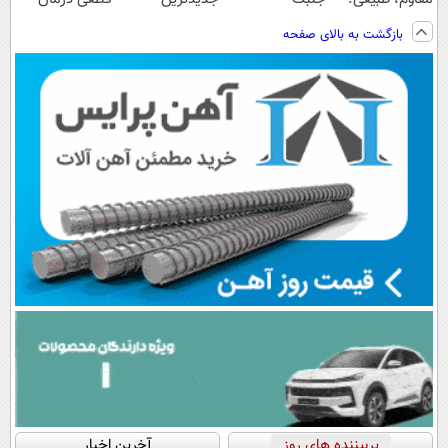
ویزیت
اسپیرولینا50%تخفیف
فناوری اروپا،
کنید!
بازگشت به بالای صفحه
رایگان+پرداخت
سبک و مقاوم |
◗پرسش‌نامه◖
اقساطی😍
پرداخت قسطی
پربیننده های روز
آخرین اخبار