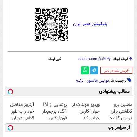
اپلیکیشن عصر ایران
لینک کوتاه:
کپی لینک
‌گزارش خطا در خبر
برچسب ها:
بوریس جانسون
،
ترکیه
مطالب پیشنهادی
ماشین پژو
ویدیو هولناک از
رونمایی از IM
آرتروز مفاصل
گذاشتی برای
جوان کارتن
LS9، پرچم‌دار
خود را به طور
فروش ؟ اینجا
خوابی که
فوق‌لوکس
قطعی درمان
سریع و راحت
میلیاردر شد.
EREV وارد بازار
کنید!
از سراسر وب
بفروش
آموزش رایگان
ایران شد
◗پرسش‌نامه◖