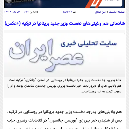
سیاسی
اقتصاد
صفحه نخست
»
بین الملل
کد
۶۸۰۶۳۴
انتشار:
۱۱:۲۶ - ۰۲-۰۵-۱۳۹۸
جامعه
اقتصادی
شادمانی هم ولایتی‌های‌ نخست وزیر جدید بریتانیا در ترکیه (+عکس)
ورزشی
اجتماعی
خودرو
بین الملل
حوادث
فرهنگ و هنر
سیاست خارجی
سلامت
علم و دانش
یک برش دانایی
قرآن
فناوری و It
محیط زیست
گوناگون
خانه پدری، جد نخست وزیر جدید بریتانیا در روستایی در استان "چانکری" ترکیه است.
علمی
سفر و تفریح
هم ولایتی های او دیروز بابت خبر نخست وزیری بوریس جانسون شادمان بودند و او را
فیلم
سرگرمی
دعوت کردند به این روستا بیاید.
اخبار کریپتو
عصر ایران 2
اقتصاد
باشگاه مغز
آموزش زبان
خواندنی ها و دیدنی ها
ورزش
هم ولایتی‌های پدرجد نخست وزیر جدید بریتانیا در روستایی در ترکیه،
مجله تصویری سلاح
پس از شنیدن خبر پیروزی "بوریس جانسون" در انتخابات رهبری حزب
داستان کوتاه
سیاست