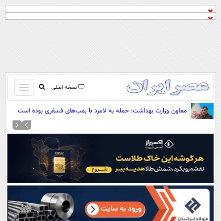
باز
نسخه اصلی
و
صفحه اول
معاون وزارت بهداشت: حمله به لامرد با بمب‌های فسفری بوده است
بسته
تماس با ما
کردن
آرشیو
منو
جستجو
نظرسنجی
آب و هوا
اوقات شرعی
پیوند ها
سواد زندگی