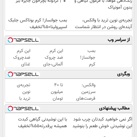
رنگ‌دهی موها، با فرمول گیاهی و
📱 | گردونه بچرخون جایزه ببر
بدون آمونیاک
تجربه‌ی نوین ترید با والکس،
بمب جوانساز! کرم بوتاکس جلبک
آینده‌ای روشن در انتظار شماست
اسپیرولینا50%تخفیف
از سراسر وب
بمب
این کرم
این کرم
جوانساز!
ضد چروک
ضدچروک
کرم
آلمانی،جای
غذای
بوتاکس
بوتاکس رو
پوستت
وبگردی
جلبک
برات پر
رو تامین
اسپیرولینا50%تخفیف
میکنه!
میکنه
والکس:
تا ۴۰
تجربه‌ی
تخفیف تا
(خرید با
سرزمین
میلیون
نوین
امشب
40%تخفیف)
فرصت‌های
تومان
ترید با
سرمایه‌گذاری
اعتبار
والکس،
مطالب پیشنهادی
دیجیتال شما
بگیر
آینده‌ای
روشن
اگر نمی خواهید کبدتان چرب شود
با این نوشیدنی گیاهی کبدت
در
این نوشیدنی خوش طعم را بنوشید
همیشه پرقدرته55%تخفیف
انتظار