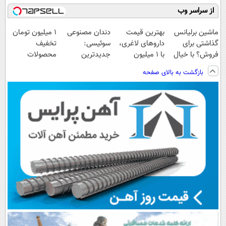
از سراسر وب
ماشین برلیانس
بهترین قیمت
دندان مصنوعی
۱ میلیون تومان
گذاشتی برای
داروهای لاغری،
سوئیسی:
تخفیف
فروش؟ با خیال
با ۱ میلیون
جدیدترین
محصولات
راحت بفروش
تخفیف و ارسال
فناوری اروپا،
لاغری؛ یک قدم
بازگشت به بالای صفحه
از داروخانه‌
سبک و مقاوم |
نزدیک‌تر به
پرداخت قسطی
شروع کاهش
وزن