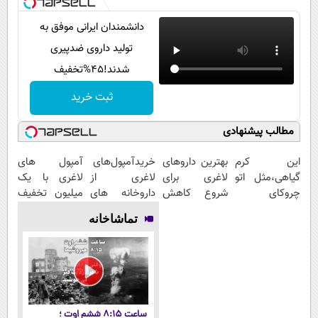
دانشمندان ایرانی موفق به
تولید داروی ضدپیری
شدند!45%تخفیف
ثبت خرید
مطالب پیشنهادی
این کرم
بهترین داروهای
خریدآمپول‌های
آمپول های
گیاهی،مثل اتو
لاغری برای
لاغری از
لاغری با یک
چروکای
شروع کاهش
داروخانه های
میلیون تخفیف
پوستتوصاف
وزن، ارسال از
اطرافت، ارسال
| ارسال از
تماشاخانه
میکنه!50%تخفیف
داروخانه های
فوری همراه با
داروخانه های
نزدیکت!
پک یخ!
معتبر
ساعت ۸:۱۵ ششم اوت ؛