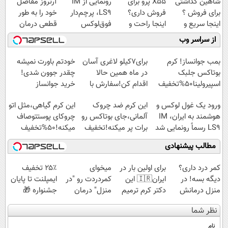
شاهین گذاشتی
X55 پرو برای
رونمایی از IM
آرتروز مفاصل
برای فروش ؟
فروش داری؟
LS9، پرچم‌دار
خود را به طور
اینجا سریع و
اینجا راحت و
فوق‌لوکس
قطعی درمان
راحت بفروش
سریع بفروشش
EREV وارد بازار
کنید!
از سراسر وب
ایران شد
◗پرسش‌نامه◖
بمب جوانساز! کرم
برای7کیلو لاغری آسان
خودتم باورت نمیشه
بوتاکس جلبک
در ماه همین حالا
چقدر جوون شدی!
اسپیرولینا50%تخفیف
اقدام کن!سفارش با
خرید جوانساز
قیمت قدیم
اسپیرولینا با تخفیف
ورود یک غول لوکس و
این کرم ضد چروک
این کرم گیاهی،مثل اتو
ویژه
هوشمند به ایران، IM
آلمانی،جای بوتاکس رو
چروکای پوستتوصاف
LS9 رسماً رونمایی شد
برات پر میکنه!تخفیف
میکنه!50%تخفیف
تا امشب
مطالب پیشنهادی
کمر درد داری؟
برای اولین بار در
میخوای
۲۵٪ تخفیف
دیگه بسه! در
ایران🇮🇷 این
کمردردت رو "در
ایمپلنت تا پایان
منزل درمانش
دکتر کرم ترمیم
منزل" درمان
جشنواره 🎁
کن
کننده 23 روزه
کنی؟ (◂فیلم +
نظر شما
(◀پرسش‌نامه)
ساخت!
◂پرسش‌نامه)
نام