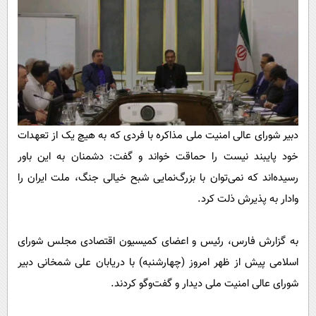
پیامک
سرگرمی
روانشناسی
فناوری
آشپزی
گوناگون
دانلود
حوادث
محیط زیست
دبیر شورای عالی امنیت ملی مذاکره با فردی که به هیچ یک از تعهدات
سلامت
خود پایبند نیست را حماقت خواند و گفت: دشمنان به این باور
فرهنگی
رسیده‌اند که نمی‌توان با بزرگ‌نمایی شبح خیالی جنگ، ملت ایران را
بین الملل
وادار به پذیرش ذلت کرد.
اجتماعی
به گزارش فارس، رئیس و اعضای کمیسیون اقتصادی مجلس شورای
حیات وحش
اسلامی پیش از ظهر امروز (چهارشنبه) با دریابان علی شمخانی دبیر
سیاست خارجی
شورای عالی امنیت ملی دیدار و گفت‌وگو کردند.