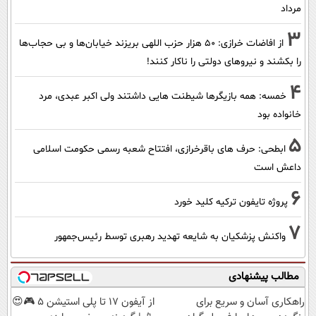
مرداد
3
از افاضات خرازی: ۵۰ هزار حزب اللهی بریزند خیابان‌ها و بی حجاب‌ها
را بکشند و نیرو‌های دولتی را ناکار کنند!
4
خمسه: همه بازیگرها شیطنت هایی داشتند ولی اکبر عبدی، مرد
خانواده بود
5
ابطحی: حرف های باقرخرازی، افتتاح شعبه رسمی حکومت اسلامی
داعش است
6
پروژه تایفون ترکیه کلید خورد
7
واکنش پزشکیان به شایعه تهدید رهبری توسط رئیس‌جمهور
مطالب پیشنهادی
راهکاری آسان و سریع برای
از آیفون 17 تا پلی استیشن 5 🎮😍