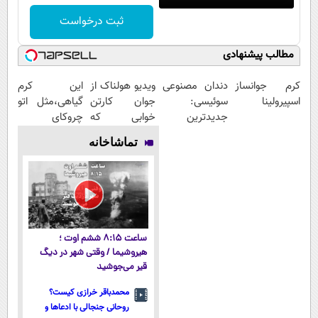
ثبت درخواست
مطالب پیشنهادی
کرم جوانساز
دندان مصنوعی
ویدیو هولناک از
این کرم
اسپیرولینا
سوئیسی:
جوان کارتن
گیاهی،مثل اتو
جدیدترین
خوابی که
چروکای
فناوری اروپا،
میلیاردر شد.
پوستتوصاف
تماشاخانه
سبک و مقاوم |
آموزش رایگان
میکنه!50%تخفیف
پرداخت قسطی
ساعت ۸:۱۵ ششم اوت ؛
هیروشیما / وقتی شهر در دیگ
قیر می‌جوشید
محمدباقر خرازی کیست؟
روحانی جنجالی با ادعاها و