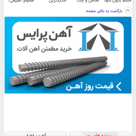
قسط بدون سود
ضامن و چک
جدیدترین
مقاوم، طبیعی!
و کارمزد!
فناوری اروپا،
ویزیت
بازگشت به بالای صفحه
سبک و مقاوم |
رایگان+پرداخت
پرداخت قسطی
اقساطی😍
پربیننده های روز
آخرین اخبار