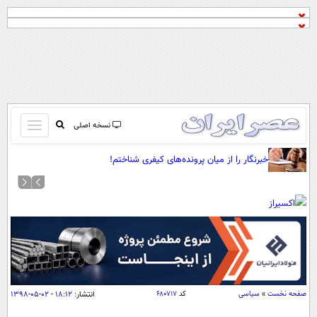
باز
نسخه اصلی
و
صفحه اول
خبرنگار را از میان پرونده‌های کیفری شناختم!
بسته
تماس با ما
کردن
آرشیو
منو
جستجو
نظرسنجی
آب و هوا
اوقات شرعی
پیوند ها
صفحه نخست
»
سیاسی
کد
۶۸۰۷۱۷
انتشار:
۱۸:۱۲ - ۰۲-۰۵-۱۳۹۸
سواد زندگی