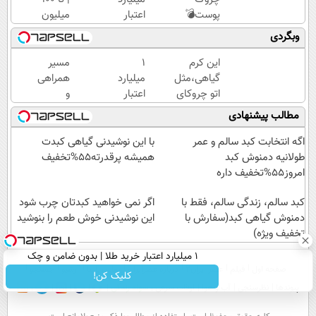
پوست💣
اعتبار
میلیون
با
خرید
وام
وبگردی
جوانساز
طلا |
آنی
جلبک
بدون
خرید
این کرم
۱
مسیر
(تخفیف
ضامن
طلا💰
گیاهی،مثل
میلیارد
همراهی
تاامشب)
و چک
ثبت
اتو چروکای
اعتبار
و
نام
پوستتوصاف
خرید
گزارش
مطالب پیشنهادی
کن!
میکنه!50%تخفیف
طلا |
عملکرد
بدون
گروه
اگه انتخابت کبد سالم و عمر
با این نوشیدنی گیاهی کبدت
ضامن
اسنپ
طولانیه دمنوش کبد
همیشه پرقدرته55%تخفیف
و چک
در
امروز55%تخفیف داره
۱۴۰۴
کبد سالم، زندگی سالم، فقط با
اگر نمی خواهید کبدتان چرب شود
دمنوش گیاهی کبد(سفارش با
این نوشیدنی خوش طعم را بنوشید
تخفیف ویژه)
۱ میلیارد اعتبار خرید طلا | بدون ضامن و چک
صفحه اول
فیلم
عصر ایران۲
درباره عصرایران
تماس با ما
آرشیو
جستجو
کلیک کن!
پیوندها
نظرسنجی
آب و هوا
اوقات شرعی
سواد زندگی