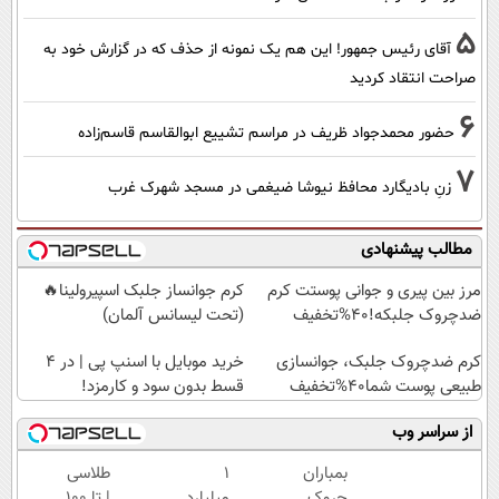
5
آقای رئیس جمهور! این هم یک نمونه از حذف که در گزارش خود به
صراحت انتقاد کردید
6
حضور محمدجواد ظریف در مراسم تشییع ابوالقاسم قاسم‌زاده
7
زنِ بادیگارد محافظ نیوشا ضیغمی در مسجد شهرک غرب
مطالب پیشنهادی
مرز بین پیری و جوانی پوستت کرم
کرم جوانساز جلبک اسپیرولینا🔥
ضدچروک جلبکه!40%تخفیف
(تحت لیسانس آلمان)
کرم ضدچروک جلبک، جوانسازی
خرید موبایل با اسنپ پی | در ۴
طبیعی پوست شما40%تخفیف
قسط بدون سود و کارمزد!
از سراسر وب
بمباران
۱
طلاسی
چروک
میلیارد
| تا 100