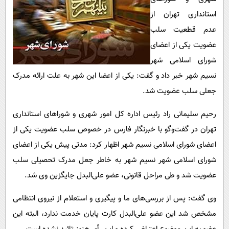
پیامک
سرگرمی
استانداری تهران از
روانشناسی
فناوری
عدم قطعیت سلب
آشپزی
گوناگون
عضویت یکی از اعضای
شورای اسلامی شهر
دانلود
حوادث
نسیم شهر خبر داد و گفت: یکی از اعضا این شهر به علت ارائه مدرک
محیط زیست
جعلی سلب عضویت شد.
سلامت
رحیم سلیمانی راد رئیس اداره کل امور شهری و شوراهای استانداری
فرهنگی
تهران در گفت‌وگو با خبرنگار فارس در خصوص سلب عضویت یکی از
بین الملل
اعضای شورای اسلامی نسیم شهر اظهار کرد: مدتی پیش یکی از اعضای
اجتماعی
شورای اسلامی شهر نسیم شهر به خاطر جعل مدرک تحصیلی سلب
عضویت شد و طی مراحل قانونی، عضو علی‌البدل جایگزین وی شد.
حیات وحش
سیاست خارجی
وی گفت: پس از بررسی‌های ما و پیگیری و استعلام از نیروی انتظامی
مشخص شد این عضو علی‌البدل کارت پایان خدمت ندارد، البته این