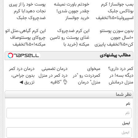
پرداخت قسطی
بمب جوانساز! کرم
خودتم باورت نمیشه
پوست خود را از پیری
بوتاکس جلبک
چقدر جوون شدی!
نجات دهید!با کرم
اسپیرولینا50%تخفیف
خرید جوانساز
ضدچروک جلبک
اسپیرولینا با تخفیف
بدون سوزن پوستتو
این کرم ضدچروک
این کرم گیاهی،مثل اتو
ویژه
10سال جوون
غذای پوستت رو تامین
چروکای پوستتوصاف
کن50%تخفیف پاییزی
میکنه (خرید با
میکنه!50%تخفیف
40%تخفیف)
مطالب پیشنهادی
کمر درد داری؟
میخوای
درمان تضمینی
درمان درد کمر
دیگه بسه! در
کمردردت رو "در
درد کمر در منزل
بدون جراحی،
منزل درمانش
منزل" درمان
👌 "کافیه
تزریق ◀
کن
کنی؟ (◂فیلم +
پرسش‌نامه رو پر
پرسش‌نامه رو پر
نظر شما
(◀پرسش‌نامه)
◂پرسش‌نامه)
کنی"
کن ▶
نام
ایمیل