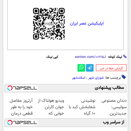
اپلیکیشن عصر ایران
لینک کوتاه:
کپی لینک
‌گزارش خطا در خبر
برچسب ها:
شورای شهر
،
اسلامشهر
مطالب پیشنهادی
دندان مصنوعی
نوشیدنی
ویدیو هولناک از
آرتروز مفاصل
سوئیسی:
شفابخش کبد با
جوان کارتن
خود را به طور
جدیدترین
10 گیاه
خوابی که
قطعی درمان
فناوری اروپا،
موثر(تخفیف تا
میلیاردر شد.
کنید!
از سراسر وب
سبک و مقاوم |
امشب)
آموزش رایگان
◗پرسش‌نامه◖