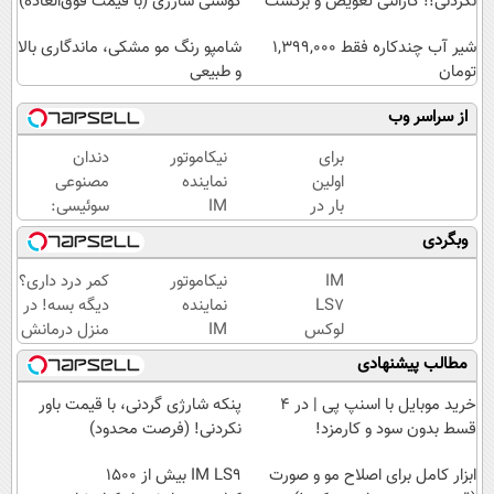
نکردنی!! گارانتی تعویض و برگشت
گوشتی شارژی‌ (با قیمت فوق‌العاده)
شیر آب چندکاره فقط 1,399,000
شامپو رنگ مو مشکی، ماندگاری بالا
تومان
و طبیعی
از سراسر وب
برای
نیکاموتور
دندان
اولین
نماینده
مصنوعی
بار در
IM
سوئیسی:
ایران
Motor و
جدیدترین
وبگردی
🇮🇷
Lynk&Co
فناوری
این
در ایران
اروپا،
IM
نیکاموتور
کمر درد داری؟
دکتر
سبک و
LS7
نماینده
دیگه بسه! در
کرم
مقاوم |
لوکس
IM
منزل درمانش
ترمیم
پرداخت
ترین
Motor و
کن
مطالب پیشنهادی
کننده
قسطی
شاسی
Lynk&Co
(◀پرسش‌نامه)
23
بلند
در ایران
خرید موبایل با اسنپ پی | در ۴
پنکه شارژی گردنی، با قیمت باور
روزه
برقی
قسط بدون سود و کارمزد!
نکردنی! (فرصت محدود)
ساخت!
ایران
ابزار کامل برای اصلاح مو و صورت
IM LS9 بیش از 1500