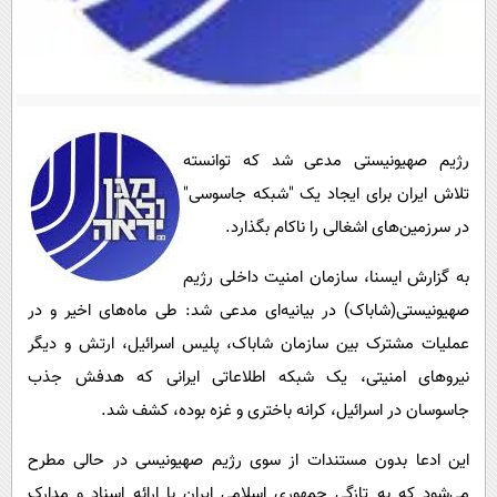
پیامک
سرگرمی
روانشناسی
فناوری
آشپزی
گوناگون
دانلود
حوادث
رژیم صهیونیستی مدعی شد که توانسته
محیط زیست
تلاش ایران برای ایجاد یک "شبکه جاسوسی"
سلامت
در سرزمین‌های اشغالی را ناکام بگذارد.
فرهنگی
به گزارش ایسنا، سازمان امنیت داخلی رژیم
بین الملل
صهیونیستی(شاباک) در بیانیه‌ای مدعی شد: طی ماه‌های اخیر و در
اجتماعی
عملیات مشترک بین سازمان شاباک، پلیس اسرائیل، ارتش و دیگر
نیروهای امنیتی، یک شبکه اطلاعاتی ایرانی که هدفش جذب
حیات وحش
جاسوسان در اسرائیل، کرانه باختری و غزه بوده، کشف شد.
سیاست خارجی
این ادعا بدون مستندات از سوی رژیم صهیونیسی در حالی مطرح
می‌شود که به تازگی جمهوری اسلامی ایران با ارائه اسناد و مدارک