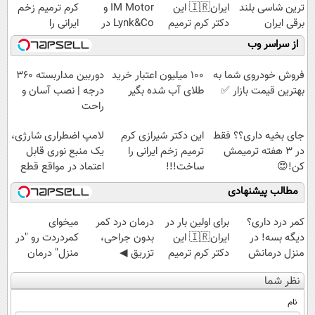
ترین شاسی بلند
ایران🇮🇷 این
IM Motor و
کرم ترمیم زخم
برقی ایران
دکتر کرم ترمیم
Lynk&Co در
ایرانی را
کننده 23 روزه
ایران
ساخت!!!
از سراسر وب
ساخت!
فروش خودروی شما به
100 میلیون اعتبار خرید
دوربین مداربسته 360
بهترین قیمت بازار ✅
طلای آب شده بگیر
درجه | نصب آسان و
راحت
جای بخیه داری؟؟ فقط
این دکتر شیرازی کرم
لامپ اضطراری شارژی،
در 3 هفته ترمیمش
ترمیم زخم ایرانی را
یک منبع نوری قابل
کن!😍
ساخت!!!
اعتماد در مواقع قطع
برق
مطالب پیشنهادی
کمر درد داری؟
برای اولین بار در
درمان درد کمر
میخوای
دیگه بسه! در
ایران🇮🇷 این
بدون جراحی،
کمردردت رو "در
منزل درمانش
دکتر کرم ترمیم
تزریق ◀
منزل" درمان
کن
کننده 23 روزه
پرسش‌نامه رو پر
کنی؟ (◂فیلم +
نظر شما
(◀پرسش‌نامه)
ساخت!
کن ▶
◂پرسش‌نامه)
نام