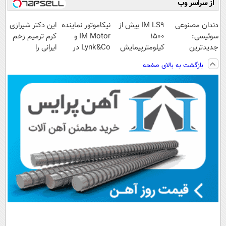
از سراسر وب
دندان مصنوعی
IM LS9 بیش از
نیکاموتور نماینده
این دکتر شیرازی
سوئیسی:
1500
IM Motor و
کرم ترمیم زخم
جدیدترین
کیلومترپیمایش
Lynk&Co در
ایرانی را
فناوری اروپا،
با یکبار شارژ
ایران
ساخت!!!
بازگشت به بالای صفحه
سبک و مقاوم |
پرداخت قسطی