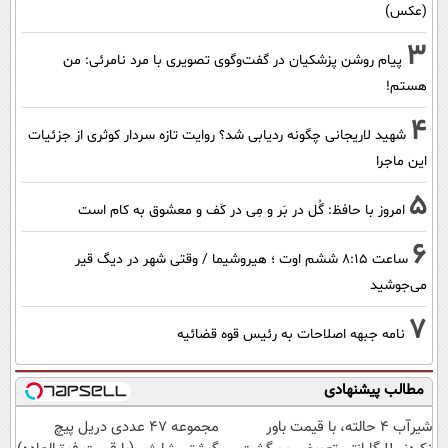
(عکس)
3
پیام روشن پزشکیان در گفت‌و‌گوی تصویری با مرد نامرئی: من
هستم!
4
شهید لاریجانی چگونه ردیابی شد؟ روایت تازه سردار کوثری از جزئیات
این ماجرا
5
امروز با حافظ: گُل در بَر و مِی در کَف و معشوق به کام است
6
ساعت ۸:۱۵ ششم اوت ؛ هیروشیما / وقتی شهر در دیگ قیر
می‌جوشید
7
نامه جبهه اصلاحات به رئیس قوه قضائیه
مطالب پیشنهادی
شیر‌آب ۴ حالته، با قیمت باور
مجموعه 47 عددی دریل پیچ