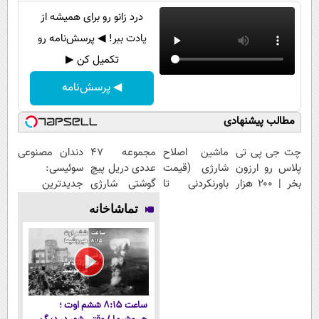
درد زانو رو برای همیشه از
یادت ببر! ◀ پرسش‌نامه رو
تکمیل کن ▶
◀ پرسش‌نامه
مطالب پیشنهادی
چت جی پی تی
ماشین اصلاح
مجموعه 47
دندان مصنوعی
پلاس رو ارزون
شارژی (قیمت
عددی دریل پیچ
سوئیسی:
بخر | ۲۰۰ هزار
باورنکردنی تا
گوشتی شارژی
جدیدترین
تومن تخفیف
امشب)
(قیمت
فناوری اروپا،
تماشاخانه
باورنکردنی!!)
سبک و مقاوم |
پرداخت قسطی
ساعت ۸:۱۵ ششم اوت ؛