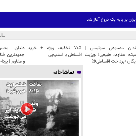
ران بر پایه یک دروغ آغاز شد
ندان مصنوعی سوئیسی |
70٪ تخفیف ویژه + خرید
دندان مصنو
بک، مقاوم، طبیعی! ویزیت
اقساطی با اسنپ‌پی
جدیدترین فنا
یگان+پرداخت اقساطی😍
و مقاوم | پرد
تماشاخانه