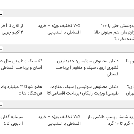
میدونستی حتی با ۱۰۰
70٪ تخفیف ویژه + خرید
از الان تا آخ
ارتومان هم میتونی طلا
اقساطی با اسنپ‌پی
12کیلو چربی میسوزونی🧨
شده بخری؟
لمپ طلاسی، از ۰.۵ گرم تا
دندان مصنوعی سوئیسی: جدیدترین
🦷 سبک و طبیعی مثل د
فناوری اروپا، سبک و مقاوم | پرداخت
آسان و پرداخت اقساطی 
قسطی
ای؟
دندان مصنوعی سوئیسی | سبک، مقاوم،
عضو شو تا 3 میلیار
هران
طبیعی! ویزیت رایگان+پرداخت اقساطی😍
فروشگاه ها »
ید شمش پلمپ طلاسی، از
70٪ تخفیف ویژه + خرید
سرمایه گذاری ا
 ۱۰ گرم
اقساطی با اسنپ‌پی
| دیجی کالا