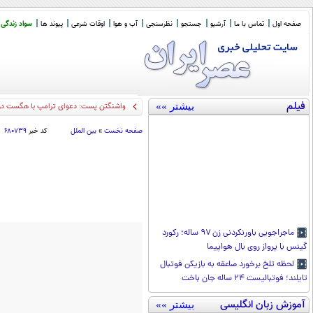
صفحه اول
تماس با ما
آرشیو
جستجو
نظرسنجی
آب و هوا
اوقات شرعی
پیوند ها
سواد زندگی
فیلم
بیشتر »»
۴ کشته در تصا
_
صفحه نخست
»
بین الملل
کد خبر
۶۸۰۷۳۹
ماجراجویی باورنکردنی زن ۹۷ ساله؛ رکورد
گینس با پرواز روی بال هواپیما
لحظه تلخ برخورد صاعقه به بازیکن فوتبال
تایلند؛ فوتبالیست ۲۴ ساله جان باخت
آموزش زبان انگلیسی
بیشتر »»