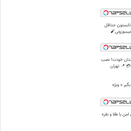
ر تابستون حداقل
ندان خودت! نصب
 📍 تهران
د وام بگیر « ویژه
من با طلا و نقره