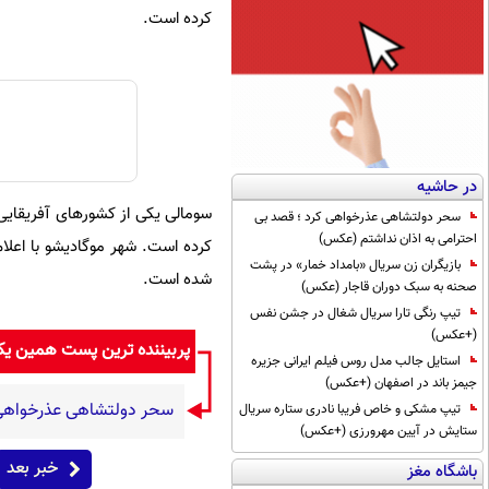
کرده است.
در حاشیه
سومالی یکی از کشورهای آفریقایی
سحر دولتشاهی عذرخواهی کرد ؛ قصد بی
احترامی به اذان نداشتم (عکس)
کرده است. شهر موگادیشو با اعلا
بازیگران زن سریال «بامداد خمار» در پشت
شده است.
صحنه به سبک دوران قاجار (عکس)
تیپ رنگی تارا سریال شغال در جشن نفس
(+عکس)
پربیننده ترین پست همین ی
استایل جالب مدل روس فیلم ایرانی جزیره
جیمز باند در اصفهان (+عکس)
سحر دولتشاهی عذرخواهی ک
تیپ مشکی و خاص فریبا نادری ستاره سریال
ستایش در آیین مهرورزی (+عکس)
خبر بعد
باشگاه مغز