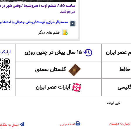
ساعت ۸:۱۵ ششم اوت ؛ هیروشیما / وقتی شهر در
می‌جوشید
محمدباقر خرازی کیست؟روحانی جنجالی با ادعاها و 
فیلم های دیگر
 عصر ایران
۱۵ سال پیش در چنین روزی
اپلیکی
 حافظ
گلستان سعدی
گلیسی
آپارات عصر ایران
کپی لینک
ارسال به دوستان
نسخه چاپی
ارسال به تلگرام