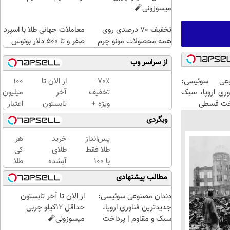
میسوزونی🧨
تخفیف 70 درصدی روی
معاملات جهانی طلا با اسپرد
همه محصولات مونو چرم
صفر و تا ۵۰۰ دلار بونوس
از سراسر وب
عی سوئیسی:
70٪
از الان تا
100
وری اروپا، سبک
تخفیف
آخر
میلیون
اخت قسطی
ویژه +
تابستون
اعتبار
خرید
حداقل
خرید
وبگردی
اقساطی
12کیلو
طلای
با
چربی
آب
پس‌انداز
خرید
هر
اسنپ‌پی
میسوزونی
شده
طلا فقط
طلای
کی
🧨
بگیر
با ۱۰۰
آبشده
طلا
هزارتومان
حتی با
داره،
مطالب پیشنهادی
(امن و
۱۰۰هزارتومان
غم
راحت)
نداره!
دندان مصنوعی سوئیسی:
از الان تا آخر تابستون
😊💎
جدیدترین فناوری اروپا،
حداقل 12کیلو چربی
(خرید
سبک و مقاوم | پرداخت
میسوزونی🧨
طلا با