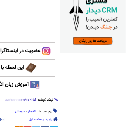
عضویت در اینستاگرام
این لحظه با
آموزش زبان ان
لینک کوتاه:
برچسب ها:
انفجار
،
سومالی
بازدید از صفحه اول