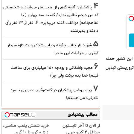
4
پزشکیان‌: آنچه گاهی از رهبر نقل می‌شود با شخصیتی
که من دیدم تطابق ندارد/ گفتند سه چهارم ( با
تفاهم‌نامه) موافقت کنند می‌پذیرم، 12 نفر از 13 نفر رأی
دادند و پذیرفتند
5
شهید لاریجانی چگونه ردیابی شد؟ روایت تازه سردار
کوثری از جزئیات این ماجرا
 این کشور حمله
6
تروریستی تبدیل
مجید واشقانی و بودجه 150 میلیاردی برای ساخت
فیلم! خدا بده برکت ولی چرا؟
7
پیام روشن پزشکیان در گفت‌و‌گوی تصویری با مرد
نامرئی: من هستم!
مطالب پیشنهادی
از الان تا آخر تابستون
خرید شمش پلمپ طلاسی،
حداقل 12کیلو چربی
از ۰.۵ گرم تا ۱۰ گرم