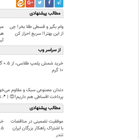
مطالب پیشنهادی
وام بگیر و قسطی طلا بخر! چی
از این بهتر!! سریع احراز کن
هز
آب
از سراسر وب
خرید شمش پ
۱۰ گرم
دندان مصنوعی سبک و مقاوم می‌خو
پرداخت اقساطی هم داریم!😍 | 📍ت
مطالب پیشنهادی
موفقیت تضمینی در مناقصات
خر
با اشتراک راهکار بزرگان ایران
۰.۵ گرم تا
تندر