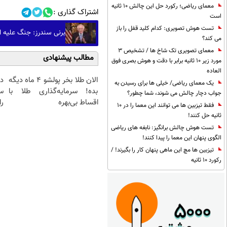
معمای ریاضی؛ رکورد حل این چالش 10 ثانیه
اشتراک گذاری :
است
تست هوش تصویری: کدام کلید قفل را باز
برنی سندرز: جنگ علیه ای
می کند؟
معمای تصویری تک شاخ ها / تشخیص 3
مطالب پیشنهادی
مورد زیر 10 ثانیه برابر با دقت و هوش بصری فوق
العاده
الان طلا بخر پولشو 4 ماه دیگه
د
یک معمای ریاضی/ خیلی ها برای رسیدن به
بده! سرمایه‌گذاری طلا با
س
جواب دچار چالش می شوند، شما چطور؟
اقساط بی‌بهره
را
فقط تیزبین ها می توانند این معما را در 10
ثانیه حل کنند!
تست هوش چالش برانگیز: نابغه های ریاضی
الگوی پنهان این معما را پیدا کنند!
تیزبین ها مچ این ماهی پنهان کار را بگیرند! /
رکورد 10 ثانیه