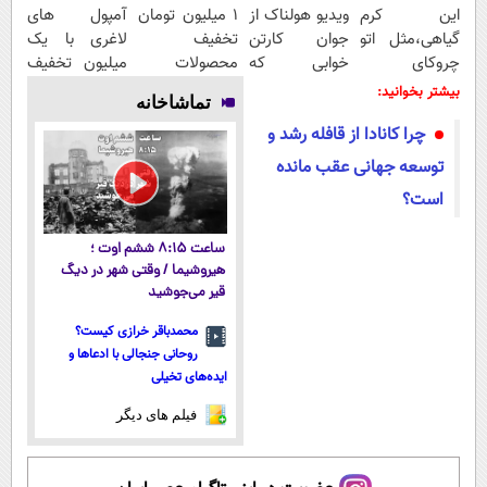
این کرم
ویدیو هولناک از
۱ میلیون تومان
آمپول های
گیاهی،مثل اتو
جوان کارتن
تخفیف
لاغری با یک
چروکای
خوابی که
محصولات
میلیون تخفیف
پوستتوصاف
میلیاردر شد.
لاغری؛ یک قدم
| ارسال از
بیشتر بخوانید:
تماشاخانه
میکنه!50%تخفیف
آموزش رایگان
نزدیک‌تر به
داروخانه های
چرا کانادا از قافله رشد و
شروع کاهش
معتبر
وزن
توسعه جهانی عقب مانده
است؟
ساعت ۸:۱۵ ششم اوت ؛
هیروشیما / وقتی شهر در دیگ
قیر می‌جوشید
محمدباقر خرازی کیست؟
روحانی جنجالی با ادعاها و
ایده‌های تخیلی
فیلم های دیگر