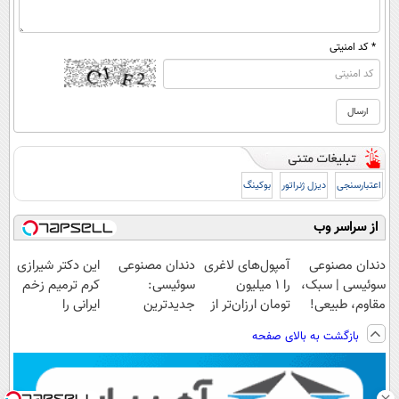
* کد امنیتی
اعتبارسنجی
دیزل ژنراتور
بوکینگ
از سراسر وب
دندان مصنوعی
آمپول‌های لاغری
دندان مصنوعی
این دکتر شیرازی
سوئیسی | سبک،
را ۱ میلیون
سوئیسی:
کرم ترمیم زخم
مقاوم، طبیعی!
تومان ارزان‌تر از
جدیدترین
ایرانی را
ویزیت
همه‌جا بخر!
فناوری اروپا،
ساخت!!!
بازگشت به بالای صفحه
رایگان+پرداخت
سبک و مقاوم |
اقساطی😍
پرداخت قسطی