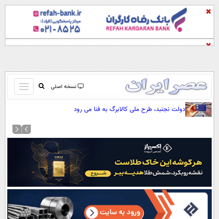
باز
نسخه اصلی
و
صفحه اول
دولت نجنبد، طرح ملی کالابرگ به فنا می رود
بسته
تماس با ما
کردن
آرشیو
منو
جستجو
نظرسنجی
آب و هوا
اوقات شرعی
پیوند ها
سواد زندگی