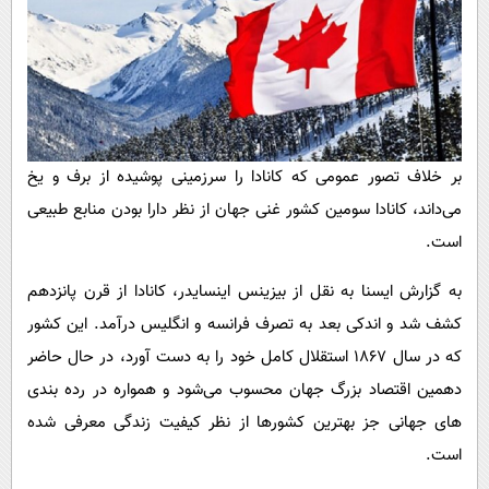
پیامک
سرگرمی
روانشناسی
فناوری
آشپزی
گوناگون
دانلود
حوادث
محیط زیست
بر خلاف تصور عمومی که کانادا را سرزمینی پوشیده از برف و یخ
می‌داند، کانادا سومین کشور غنی جهان از نظر دارا بودن منابع طبیعی
سلامت
است.
فرهنگی
به گزارش ایسنا به نقل از بیزینس اینسایدر، کانادا از قرن پانزدهم
بین الملل
کشف شد و اندکی بعد به تصرف فرانسه و انگلیس درآمد. این کشور
اجتماعی
که در سال ۱۸۶۷ استقلال کامل خود را به دست آورد، در حال حاضر
حیات وحش
دهمین اقتصاد بزرگ جهان محسوب می‌شود و همواره در رده بندی
سیاست خارجی
های جهانی جز بهترین کشورها از نظر کیفیت زندگی معرفی شده
است.