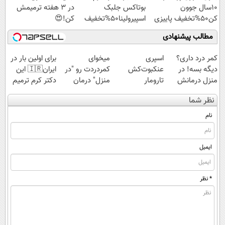
10سال جوون
بوتاکس جلبک
در 3 هفته ترمیمش
کن50%تخفیف پاییزی
اسپیرولینا50%تخفیف
کن!😍
مطالب پیشنهادی
کمر درد داری؟
اسپری
میخوای
برای اولین بار در
دیگه بسه! در
عنکبوت‌‌کش
کمردردت رو "در
ایران🇮🇷 این
منزل درمانش
تارومار
منزل" درمان
دکتر کرم ترمیم
کن
ازبین‌برنده انواع
کنی؟ (◂فیلم +
کننده 23 روزه
نظر شما
(◀پرسش‌نامه)
عنکبوت
◂پرسش‌نامه)
ساخت!
نام
ایمیل
* نظر