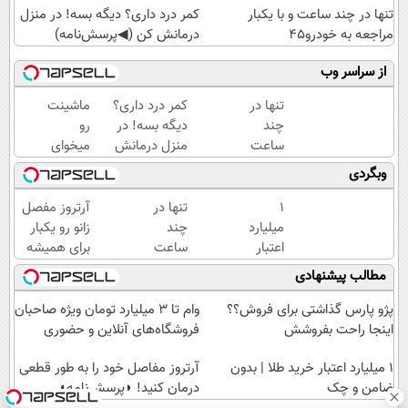
تنها در چند ساعت و با یکبار
کمر درد داری؟ دیگه بسه! در منزل
مراجعه به خودرو45
درمانش کن (◀پرسش‌نامه)
از سراسر وب
تنها در
کمر درد داری؟
ماشینت
چند
دیگه بسه! در
رو
ساعت
منزل درمانش
میخوای
و با
کن
بفروشی؟
وبگردی
یکبار
(◀پرسش‌نامه)
اینجا یک
مراجعه
روزه
۱
تنها در
آرتروز مفصل
به
برات
میلیارد
چند
زانو رو یکبار
خودرو45
میفروشه
اعتبار
ساعت
برای همیشه
خرید
و با
درمان کن!
مطالب پیشنهادی
طلا |
یکبار
◗پرسش‌نامه◖
بدون
مراجعه
پژو پارس گذاشتی برای فروش؟؟
وام تا ۳ میلیارد تومان ویژه صاحبان
ضامن
به
اینجا راحت بفروشش
فروشگاه‌های آنلاین و حضوری
و چک
خودرو45
۱ میلیارد اعتبار خرید طلا | بدون
آرتروز مفاصل خود را به طور قطعی
ضامن و چک
درمان کنید! ◗پرسش‌نامه◖