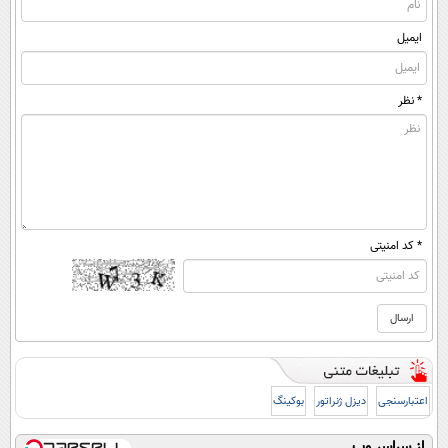
ایمیل
* نظر
* کد امنیتی
اعتبارسنجی
دیزل ژنراتور
بوکینگ
از سراسر وب