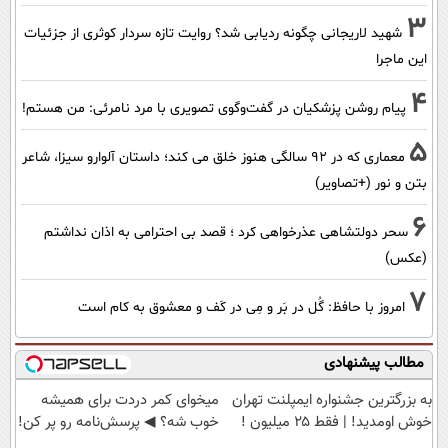
3
شهید لاریجانی چگونه ردیابی شد؟ روایت تازه سردار کوثری از جزئیات
این ماجرا
4
پیام روشن پزشکیان در گفت‌و‌گوی تصویری با مرد نامرئی: من هستم!
5
معماری که در 92 سالگی هنوز خلق می کند؛ داستان آلوارو سیزا، شاعر
بتن و نور (+تصاویر)
6
سحر دولتشاهی عذرخواهی کرد ؛ قصد بی احترامی به اذان نداشتم
(عکس)
7
امروز با حافظ: گُل در بَر و مِی در کَف و معشوق به کام است
مطالب پیشنهادی
به بزرگترین جشنواره ایمپلنت تهران
میخوای کمر دردت برای همیشه
خوش اومدید! | فقط ۲۵ میلیون !
خوب شه؟ ◀ پرسش‌نامه رو پر کن!