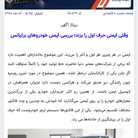
سیاسی
اقتصاد
صفحه نخست
»
اقتصادی
کد
۶۸۰۸۳۹
انتشار:
۱۵:۴۵ - ۰۳-۰۵-۱۳۹۸
جامعه
اقتصادی
رپرتاژ آگهی
ورزشی
اجتماعی
وقتی ایمنی حرف اول را بزند؛ بررسی ایمنی خودروهای برلیانس
خودرو
بین الملل
حوادث
ایمنی در هر چیزی هر اول و آخر را می‌زند. این موضوع به‌اندازه‌ای اهمیت دارد
فرهنگ و هنر
سیاست خارجی
سلامت
که برخی از شرکت‌های معتبر دنیا حاضرند خط تولید خود را کاملاً متوقف کنند
علم و دانش
یک برش دانایی
اگر جان یکی از کارکنانشان درخطر باشد. همین موضوع در مورد امری روزمره
قرآن
فناوری و It
محیط زیست
چون رانندگی نیز صدق می‌کند و هرکسی دوست دارد عزیزان همراهش در
گوناگون
علمی
سفر و تفریح
اتومبیل ایمن باشند. از همین رو اکثر خریداران خودرو یکی از بزرگ‌ترین
فیلم
سرگرمی
اخبار کریپتو
معیارهای خودرو را بر روی ایمنی می‌گذارند که خودش به چندین و چند فاکتور
عصر ایران 2
اقتصاد
باشگاه مغز
مختلف تقسیم می‌شود. یکی از این فاکتورها سیستم ترمز خودروست که حرف
آموزش زبان
خواندنی ها و دیدنی ها
ورزش
اول را در پیشگیری از حادثه‌ها می زند.
مجله تصویری سلاح
داستان کوتاه
سیاست