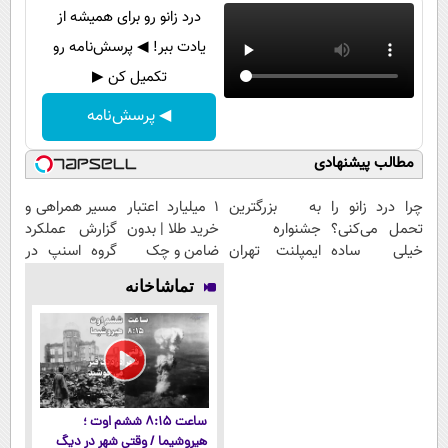
درد زانو رو برای همیشه از
یادت ببر! ◀ پرسش‌نامه رو
تکمیل کن ▶
◀ پرسش‌نامه
مطالب پیشنهادی
چرا درد زانو را
به بزرگترین
۱ میلیارد اعتبار
مسیر همراهی و
تحمل می‌کنی؟
جشنواره
خرید طلا | بدون
گزارش عملکرد
خیلی ساده
ایمپلنت تهران
ضامن و چک
گروه اسنپ در
درمنزل درمانش
خوش اومدید! |
۱۴۰۴
تماشاخانه
کن
فقط ۲۵ میلیون
!
ساعت ۸:۱۵ ششم اوت ؛
هیروشیما / وقتی شهر در دیگ