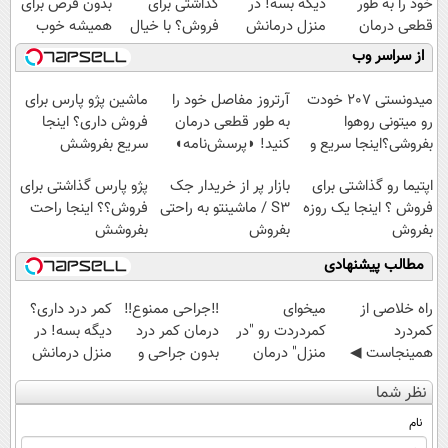
خود را به طور
دیگه بسه! در
گذاشتی برای
بدون قرص برای
قطعی درمان
منزل درمانش
فروش؟ با خیال
همیشه خوب
کنید!
کن
راحت بفروش
کن! (قدم اول،
از سراسر وب
◗پرسش‌نامه◖
(◀پرسش‌نامه)
پرسش‌نامه)
میدونستی 207 خودت
آرتروز مفاصل خود را
ماشین پژو پارس برای
رو میتونی روهوا
به طور قطعی درمان
فروش داری؟ اینجا
بفروشی؟اینجا سریع و
کنید! ◗پرسش‌نامه◖
سریع بفروشش
راحت بفروش
اپتیما رو گذاشتی برای
بازار پر از خریدار جک
پژو پارس گذاشتی برای
فروش ؟ اینجا یک روزه
S3 / ماشینتو به راحتی
فروش؟؟ اینجا راحت
بفروش
بفروش
بفروشش
مطالب پیشنهادی
‌راه خلاصی از
میخوای
‼️جراحی ممنوع‼️
کمر درد داری؟
کمردرد
کمردردت رو "در
درمان کمر درد
دیگه بسه! در
همینجاست ◀
منزل" درمان
بدون جراحی و
منزل درمانش
فقط کافیه فرم
کنی؟ (◂فیلم +
دوره نقاهت
کن
نظر شما
رو پر کنی!
◂پرسش‌نامه)
(◀پرسش‌نامه)
نام