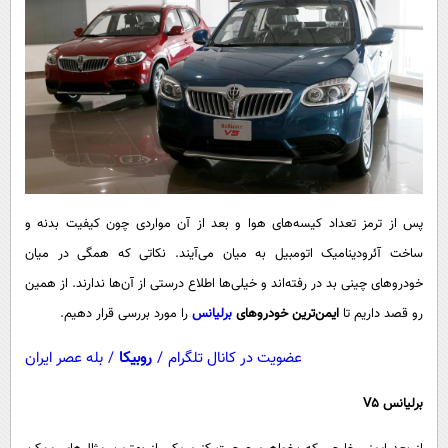
پیامک
سرگرمی
روانشناسی
فناوری
آشپزی
گوناگون
دانلود
حوادث
محیط زیست
سلامت
پس از ترمز تعداد کیسه‌های هوا و بعد از آن مواردی چون کیفیت بدنه و
فرهنگی
ساخت آئرودینامیک اتومبیل به میان می‌آیند. نکاتی که همگی در میان
بین الملل
خودروهای چینی بد در رفته‌اند و خیلی‌ها اطلاع درستی از آن‌ها ندارند. از همین
اجتماعی
رو قصد داریم تا
ایمن‌ترین خودروهای
برلیانس
را مورد بررسی قرار دهیم.
حیات وحش
عضویت در کانال تلگرام
/
روبیکا
/
بله عصر ایران
سیاست خارجی
برلیانس
5
V