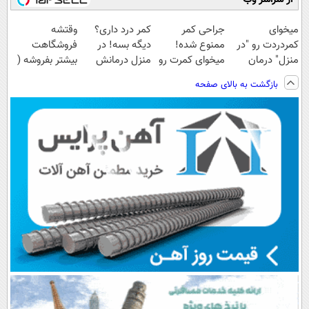
میخوای
جراحی کمر
کمر درد داری؟
وقتشه
کمردردت رو "در
ممنوع شده!
دیگه بسه! در
فروشگاهت
منزل" درمان
میخوای کمرت رو
منزل درمانش
بیشتر بفروشه (
کنی؟ (◂فیلم +
در منزل درمان
کن
همین الان ثبت
بازگشت به بالای صفحه
◂پرسش‌نامه)
کنی؟
(◀پرسش‌نامه)
نام کن )
((پرسش‌نامه))