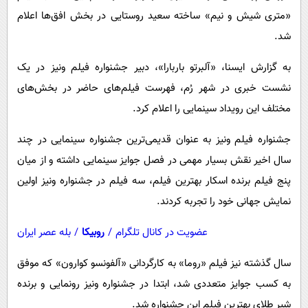
پیامک
سرگرمی
«متری شیش و نیم» ساخته سعید روستایی در بخش افق‌ها اعلام
روانشناسی
فناوری
شد.
آشپزی
گوناگون
به گزارش ایسنا، «آلبرتو باربارا»، دبیر جشنواره فیلم ونیز در یک
دانلود
حوادث
نشست خبری در شهر رُم، فهرست فیلم‌های حاضر در بخش‌های
مختلف این رویداد سینمایی را اعلام کرد.
محیط زیست
سلامت
جشنواره فیلم ونیز به عنوان قدیمی‌ترین جشنواره‌ سینمایی در چند
سال اخیر نقش بسیار مهمی در فصل جوایز سینمایی داشته و از میان
فرهنگی
پنج فیلم برنده اسکار بهترین فیلم، سه فیلم در جشنواره ونیز اولین
بین الملل
نمایش جهانی خود را تجربه کردند.
اجتماعی
عضویت در کانال تلگرام
/
روبیکا
/
بله عصر ایران
حیات وحش
سیاست خارجی
سال گذشته نیز فیلم «روما» به کارگردانی «آلفونسو کوارون» که موفق
به کسب جوایز متعددی شد، ابتدا در جشنواره ونیز رونمایی و برنده
شیر طلای بهترین فیلم این جشنواره شد.