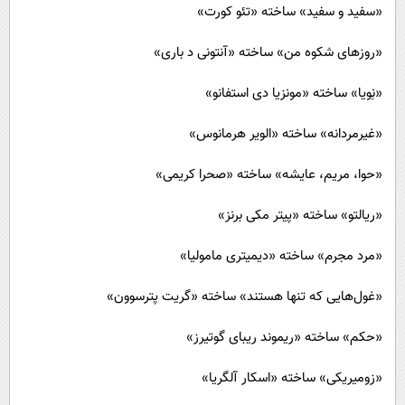
«سفید و سفید» ساخته «تئو کورت»
«روزهای شکوه من» ساخته «آنتونی د باری»
«نِویا» ساخته «مونزیا دی استفانو»
«غیرمردانه» ساخته «الویر هرمانوس»
«حوا، مریم، عایشه» ساخته «صحرا کریمی»
«ریالتو» ساخته «پیتر مکی برنز»
«مرد مجرم» ساخته «دیمیتری مامولیا»
«غول‌هایی که تنها هستند» ساخته «گریت پترسوون»
«حکم» ساخته «ریموند ریبای گوتیرز»
«زومیریکی» ساخته «اسکار آلگریا»