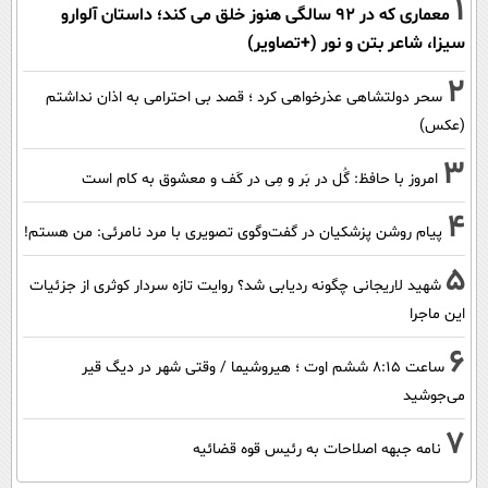
1
معماری که در 92 سالگی هنوز خلق می کند؛ داستان آلوارو
سیزا، شاعر بتن و نور (+تصاویر)
2
سحر دولتشاهی عذرخواهی کرد ؛ قصد بی احترامی به اذان نداشتم
(عکس)
3
امروز با حافظ: گُل در بَر و مِی در کَف و معشوق به کام است
4
پیام روشن پزشکیان در گفت‌و‌گوی تصویری با مرد نامرئی: من هستم!
5
شهید لاریجانی چگونه ردیابی شد؟ روایت تازه سردار کوثری از جزئیات
این ماجرا
6
ساعت ۸:۱۵ ششم اوت ؛ هیروشیما / وقتی شهر در دیگ قیر
می‌جوشید
7
نامه جبهه اصلاحات به رئیس قوه قضائیه