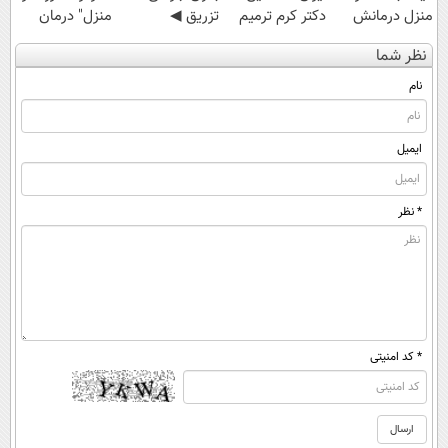
منزل درمانش
دکتر کرم ترمیم
تزریق ◀
منزل" درمان
کن
کننده 23 روزه
پرسش‌نامه رو پر
کنی؟ (◂فیلم +
نظر شما
(◀پرسش‌نامه)
ساخت!
کن ▶
◂پرسش‌نامه)
نام
ایمیل
* نظر
* کد امنیتی