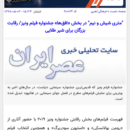
سیاسی
اقتصاد
صفحه نخست
»
فرهنگی/هنری
کد
۶۸۰۸۶۴
انتشار:
۱۵:۳۳ - ۰۳-۰۵-۱۳۹۸
جامعه
اقتصادی
"متری شیش و نیم" در بخش «افق‌ها» جشنواره فیلم ونیز/ رقابت
بزرگان برای شیر طلایی
ورزشی
اجتماعی
خودرو
بین الملل
حوادث
فرهنگ و هنر
سیاست خارجی
سلامت
علم و دانش
یک برش دانایی
قرآن
فناوری و It
محیط زیست
گوناگون
علمی
سفر و تفریح
جشنواره فیلم ونیز که قدیمی‌ترین جشنواره سینمایی دنیاست، در سال‌های اخیر به
فیلم
سرگرمی
اخبار کریپتو
ویترینی برای نمایش فیلم‌های مطرح در فصل جوایز سینمایی در هالیوود تبدیل شده
است.
عصر ایران 2
اقتصاد
باشگاه مغز
آموزش زبان
خواندنی ها و دیدنی ها
ورزش
مجله تصویری سلاح
فهرست فیلم‌های بخش رقابتی جشنواره ونیز ۲۰۱۹ با حضور آثاری از
داستان کوتاه
سیاست
«رومن پولانسکی» و «استیون سودربرگ» و همچنین انتخاب فیلم