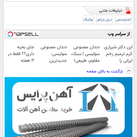
اعتبارسنجی
دیزل ژنراتور
بوکینگ
از سراسر وب
این دکتر شیرازی
دندان مصنوعی
دندان مصنوعی
جای بخیه
کرم ترمیم زخم
سوئیسی | سبک،
سوئیسی:
داری؟؟ فقط در
ایرانی را
مقاوم، طبیعی!
جدیدترین
3 هفته
ساخت!!!
ویزیت
فناوری اروپا،
ترمیمش کن!😍
بازگشت به بالای صفحه
رایگان+پرداخت
سبک و مقاوم |
اقساطی😍
پرداخت قسطی