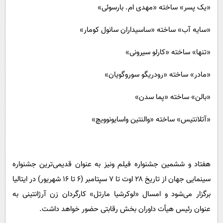
«یک پسر» ساخته «مهدی ام. بارسوئی»
«سایه آب» ساخته «ساسیداران سانول کومار»
«تنها» ساخته «کارلو سیرونی»
«مادر» ساخته «رودریگو سوروگویان»
«بالن» ساخته «پما سدن»
«آتلانتیس» ساخته «والنتین واسایونوویچ»
هفتاد و ششمین جشنواره فیلم ونیز به عنوان قدیمی‌ترین جشنواره
سینمایی جهان از تاریخ ۲۸ اوت تا ۷ سپتامبر (۶ تا ۱۶ شهریور) در ایتالیا
برگزار می‌شود و امسال «لوکرشیا مارتل» کارگردان زن آرژانتینی به
عنوان رئیس هیأت داوران بخش رقابتی حضور خواهد داشت.