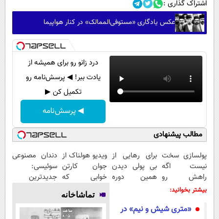
اشتراک گذاری :
عکس یادگاری «مستوفی‌الممالک» در کنار هواپیما
درد زانو رو برای همیشه از
یادت ببر! ◀ پرسش‌نامه رو
تکمیل کن ▶
◀ پرسش‌نامه
مطالب پیشنهادی
پولسازی سخت
برای رهایی از
ویدیو هولناک از
دندان مصنوعی
نیست اگه
بی پولی دیدن
جوان کارتن
سوئیسی:
راهش رو
همین دوره
خوابی که
جدیدترین
بدونی! " دوره
رایگان کافیه!
میلیاردر شد.
فناوری اروپا،
بیشتر بخوانید:
تماشاخانه
رایگان "
(شمارتو وارد
آموزش رایگان
سبک و مقاوم |
«متری شیش و نیم» در
کن)
پرداخت قسطی