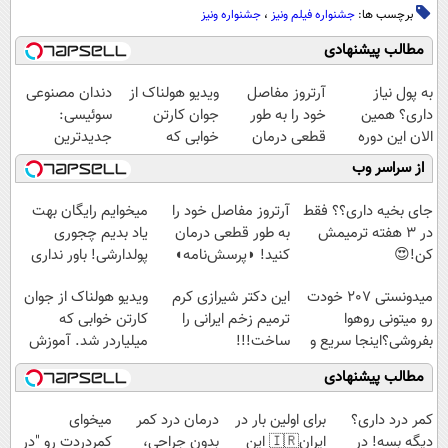
برچسب ها:
جشنواره فیلم ونیز
،
جشنواره ونیز
مطالب پیشنهادی
به پول نیاز
آرتروز مفاصل
ویدیو هولناک از
دندان مصنوعی
داری؟ همین
خود را به طور
جوان کارتن
سوئیسی:
الان این دوره
قطعی درمان
خوابی که
جدیدترین
رایگان رو شرکت
کنید!
میلیاردر شد.
فناوری اروپا،
از سراسر وب
کن تا دیر نشده!
◗پرسش‌نامه◖
آموزش رایگان
سبک و مقاوم |
پرداخت قسطی
جای بخیه داری؟؟ فقط
آرتروز مفاصل خود را
میخوایم رایگان بهت
در 3 هفته ترمیمش
به طور قطعی درمان
یاد بدیم چجوری
کن!😍
کنید! ◗پرسش‌نامه◖
پولدارشی! باور نداری
امتحانش مجانیه
میدونستی 207 خودت
این دکتر شیرازی کرم
ویدیو هولناک از جوان
رو میتونی روهوا
ترمیم زخم ایرانی را
کارتن خوابی که
بفروشی؟اینجا سریع و
ساخت!!!
میلیاردر شد. آموزش
راحت بفروش
رایگان
مطالب پیشنهادی
کمر درد داری؟
برای اولین بار در
درمان درد کمر
میخوای
دیگه بسه! در
ایران🇮🇷 این
بدون جراحی،
کمردردت رو "در