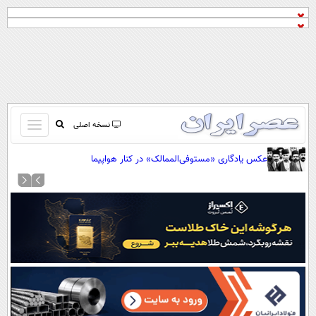
باز
نسخه اصلی
و
صفحه اول
عکس یادگاری «مستوفی‌الممالک» در کنار هواپیما
بسته
تماس با ما
کردن
آرشیو
منو
جستجو
نظرسنجی
آب و هوا
اوقات شرعی
پیوند ها
سواد زندگی