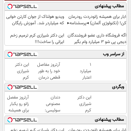
مطالب پیشنهادی
1بار برای همیشه زانودردت رودرمان
ویدیو هولناک از جوان کارتن خوابی
کن! (تکنولوژی آلمان) ◂پرسشنامه▸
که میلیاردر شد. آموزش رایگان
اگه فروشگاه داری عضو فروشندگان
این دکتر شیرازی کرم ترمیم زخم
دیجی پی شو 3 میلیارد وام بگیر
ایرانی را ساخت!!!
از سراسر وب
۱
آرتروز مفاصل
این دکتر
میلیارد
خود را به طور
شیرازی
اعتبار
قطعی درمان
کرم
خرید
کنید!
ترمیم
وبگردی
طلا |
◂پرسش‌نامه▸
زخم
بدون
ایرانی را
این دکتر
دندان
آرتروز مفصل
ضامن
ساخت!!!
شیرازی
مصنوعی
زانو رو یکبار
و چک
کرم
سوئیسی:
برای همیشه
ترمیم
جدیدترین
درمان کن!
مطالب پیشنهادی
زخم
فناوری
◗پرسش‌نامه◖
ایرانی را
اروپا،
1بار برای همیشه زانودردت رودرمان
این دکتر شیرازی کرم ترمیم زخم