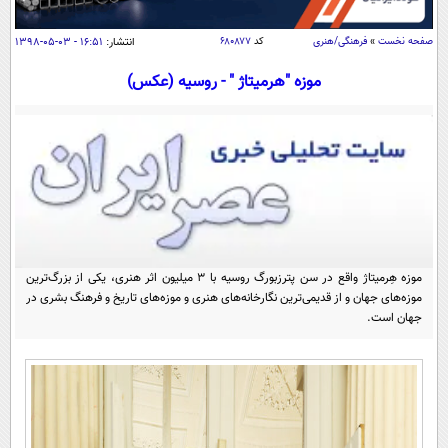
سیاسی
اقتصاد
صفحه نخست
»
فرهنگی/هنری
کد
۶۸۰۸۷۷
انتشار:
۱۶:۵۱ - ۰۳-۰۵-۱۳۹۸
جامعه
اقتصادی
موزه "هرمیتاژ " - روسیه (عکس)
ورزشی
اجتماعی
خودرو
بین الملل
حوادث
فرهنگ و هنر
سیاست خارجی
سلامت
علم و دانش
یک برش دانایی
قرآن
فناوری و It
محیط زیست
گوناگون
موزه هِرمیتاژ واقع در سن پترزبورگ روسیه با ۳ میلیون اثر هنری، یکی از بزرگ‌ترین
علمی
سفر و تفریح
موزه‌های جهان و از قدیمی‌ترین نگارخانه‌های هنری و موزه‌های تاریخ و فرهنگ بشری در
فیلم
سرگرمی
جهان است.
اخبار کریپتو
عصر ایران 2
اقتصاد
باشگاه مغز
آموزش زبان
خواندنی ها و دیدنی ها
ورزش
مجله تصویری سلاح
داستان کوتاه
سیاست