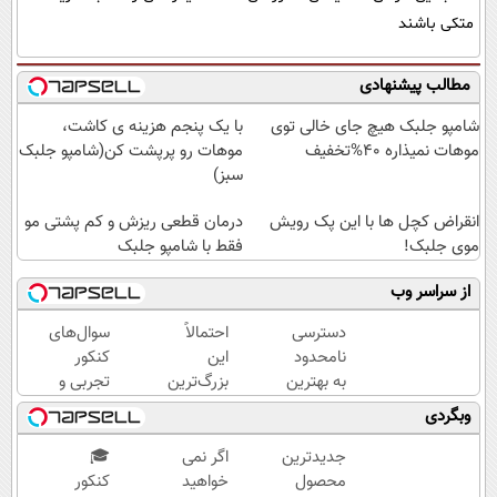
متکی باشند
مطالب پیشنهادی
شامپو جلبک هیچ جای خالی توی
با یک پنجم هزینه ی کاشت،
موهات نمیذاره 40%تخفیف
موهات رو پرپشت کن(شامپو جلبک
سبز)
انقراض کچل ها با این پک رویش
درمان قطعی ریزش و کم پشتی مو
موی جلبک!
فقط با شامپو جلبک
از سراسر وب
دسترسی
احتمالاً
سوال‌های
نامحدود
این
کنکور
به بهترین
بزرگ‌ترین
تجربی و
آموزش‌ها
اشتباه
ریاضی در
وبگردی
تا روز
مراقبت از
پکیج ماز
کنکور
موته...
جدیدترین
اگر نمی
🎓
محصول
خواهید
کنکور