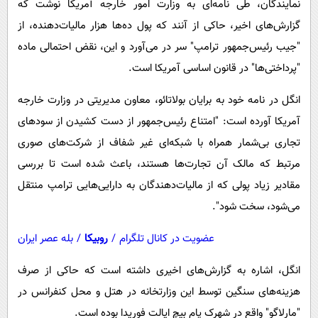
نمایندگان، طی نامه‌ای به وزارت امور خارجه آمریکا نوشت که
پیامک
سرگرمی
گزارش‌های اخیر، حاکی از آنند که پول‌ ده‌ها هزار مالیات‌دهنده، از
روانشناسی
فناوری
"جیب رئیس‌جمهور ترامپ" سر در می‌آورد و این، نقض احتمالی ماده
آشپزی
گوناگون
"پرداختی‌ها" در قانون اساسی آمریکا است.
دانلود
حوادث
انگل در نامه خود به برایان بولاتائو، معاون مدیریتی در وزارت خارجه
محیط زیست
آمریکا آورده است: "امتناع رئیس‌جمهور از دست کشیدن از سودهای
سلامت
تجاری بی‌شمار همراه با شبکه‌ای غیر شفاف از شرکت‌های صوری
مرتبط که مالک آن تجارت‌ها هستند، باعث شده است تا بررسی
فرهنگی
مقادیر زیاد پولی که از مالیات‌دهندگان به دارایی‌هایی ترامپ منتقل
بین الملل
می‌شود، سخت شود".
اجتماعی
عضویت در کانال تلگرام
/
روبیکا
/
بله عصر ایران
حیات وحش
انگل، اشاره به گزارش‌های اخیری داشته است که حاکی از صرف
سیاست خارجی
هزینه‌های سنگین توسط این وزارتخانه در هتل و محل کنفرانس در
"مارلاگو" واقع در شهرک پام‌ بیچ ایالت فوریدا بوده است.