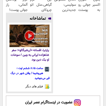
اکسیر جوانی رو
سوئیسی:
گیاهی،مثل اتو
آلمانی، راز
به پوستت
جدیدترین
چروکای
جوانی پوست!
تزریق کن!
فناوری اروپا،
پوستتوصاف
تماشاخانه
سبک و مقاوم |
میکنه!50%تخفیف
پرداخت قسطی
پارتیا، افسانه «آن‌شیگائو»؛ سفر
شاهزاده ایرانی به چین / سوغات
او یک دین بود
ساعت ۸:۱۵ ششم اوت ؛
هیروشیما / وقتی شهر در دیگ
قیر می‌جوشید
فیلم های دیگر
عضویت در اینستاگرام عصر ایران