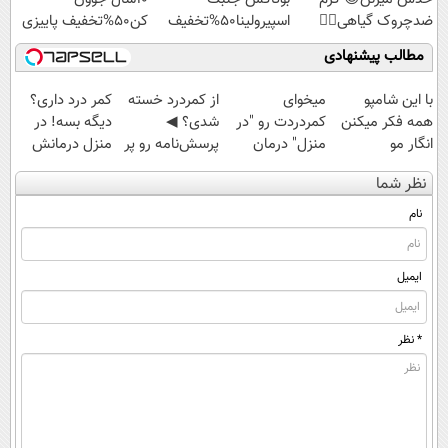
ضدچروک گیاهی👈🏻
اسپیرولینا50%تخفیف
کن50%تخفیف پاییزی
45%تخفیف
مطالب پیشنهادی
با این شامپو
میخوای
از کمردرد خسته
کمر درد داری؟
همه فکر میکنن
کمردردت رو "در
شدی؟ ◀
دیگه بسه! در
انگار مو
منزل" درمان
پرسش‌نامه رو پر
منزل درمانش
کاشتی!!!!!
کنی؟ (◂فیلم +
کن، راه درمان
کن
نظر شما
◂پرسش‌نامه)
همین‌جاست.
(◀پرسش‌نامه)
نام
ایمیل
* نظر