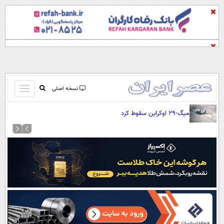
باز
نسخه اصلی
و
صفحه اول
میگ-۲۹ اوکراین سقوط کرد
بسته
تماس با ما
کردن
آرشیو
منو
جستجو
نظرسنجی
آب و هوا
اوقات شرعی
پیوند ها
سواد زندگی