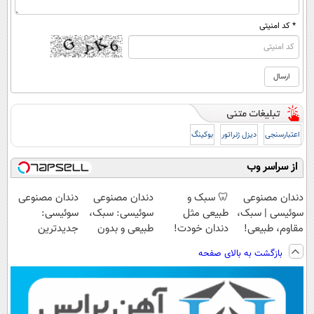
* کد امنیتی
اعتبارسنجی
دیزل ژنراتور
بوکینگ
از سراسر وب
دندان مصنوعی
🦷 سبک و
دندان مصنوعی
دندان مصنوعی
سوئیسی | سبک،
طبیعی مثل
سوئیسی: سبک،
سوئیسی:
مقاوم، طبیعی!
دندان خودت!
طبیعی و بدون
جدیدترین
ویزیت
نصب آسان و
لقی | 📍تهران
فناوری اروپا،
بازگشت به بالای صفحه
رایگان+پرداخت
پرداخت اقساطی
سبک و مقاوم |
اقساطی😍
💳 📍 تهران
پرداخت قسطی