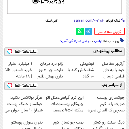
لینک کوتاه:
کپی لینک
‌گزارش خطا در خبر
برچسب ها:
ترامپ
،
مجلس نمایندگان آمریکا
مطالب پیشنهادی
آرتروز مفاصل
نوشیدنی
زانو درد درمان
۱ میلیارد اعتبار
خود را به طور
شفابخش کبد با
داره… چرا هنوز
خرید قسطی طلا
قطعی درمان
10 گیاه
داری بهش ظلم
| ۱۸ ماهه
کنید!
موثر(تخفیف تا
می‌کنی؟
پرداخت کن
از سراسر وب
◗پرسش‌نامه◖
امشب)
جوانسازی پوست
این کرم گیاهی،مثل اتو
هرگز بوتاکس نکنید!
صورت را با کرم
چروکای پوستتوصاف
جوانساز جلبک پوست
ضدچروک آلمانی تجربه
میکنه!50%تخفیف
شمارا ۱۰ سال جوان می
کنید!
کند
دیگه سنت رو کمتر
بمب جوانساز! کرم
بدون سوزن پوستتو
حدس میزنن😉 کرم
بوتاکس جلبک
10سال جوون