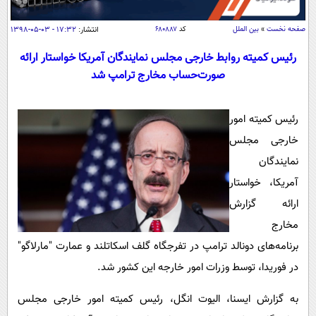
سیاسی
اقتصاد
صفحه نخست
»
بین الملل
کد
۶۸۰۸۸۷
انتشار:
۱۷:۳۲ - ۰۳-۰۵-۱۳۹۸
جامعه
اقتصادی
رئیس کمیته روابط خارجی مجلس نمایندگان آمریکا خواستار ارائه
صورت‌حساب‌ مخارج ترامپ شد
ورزشی
اجتماعی
خودرو
بین الملل
حوادث
رئیس کمیته امور
فرهنگ و هنر
سیاست خارجی
سلامت
خارجی مجلس
علم و دانش
یک برش دانایی
نمایندگان
قرآن
فناوری و It
آمریکا، خواستار
محیط زیست
گوناگون
علمی
ارائه گزارش
سفر و تفریح
فیلم
سرگرمی
مخارج
اخبار کریپتو
عصر ایران 2
برنامه‌های دونالد ترامپ در تفرجگاه گلف اسکاتلند و عمارت "مارلاگو"
اقتصاد
باشگاه مغز
در فوریدا، توسط وزرات امور خارجه این کشور شد.
آموزش زبان
خواندنی ها و دیدنی ها
ورزش
مجله تصویری سلاح
داستان کوتاه
سیاست
به گزارش ایسنا، الیوت انگل، رئیس کمیته امور خارجی مجلس