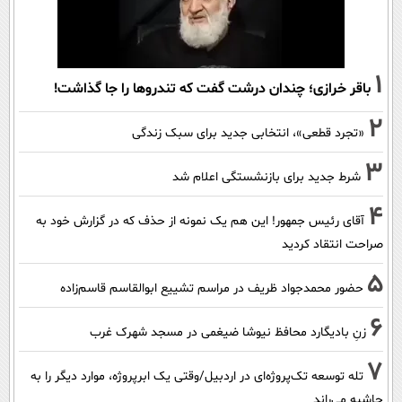
1
باقر خرازی؛ چندان درشت گفت که تندروها را جا گذاشت!
2
«تجرد قطعی»، انتخابی جدید برای سبک زندگی
3
شرط جدید برای بازنشستگی اعلام شد
4
آقای رئیس جمهور! این هم یک نمونه از حذف که در گزارش خود به
صراحت انتقاد کردید
5
حضور محمدجواد ظریف در مراسم تشییع ابوالقاسم قاسم‌زاده
6
زنِ بادیگارد محافظ نیوشا ضیغمی در مسجد شهرک غرب
7
تله توسعه تک‌پروژه‌ای در اردبیل/وقتی یک ابرپروژه، موارد دیگر را به
حاشیه می‌راند