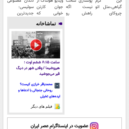
این کرم
پولسازی سخت
ویدیو هولناک از
دندان مصنوعی
گیاهی،مثل اتو
نیست اگه
جوان کارتن
سوئیسی:
چروکای
راهش رو
خوابی که
جدیدترین
پوستتوصاف
بدونی! " دوره
میلیاردر شد.
فناوری اروپا،
تماشاخانه
میکنه!50%تخفیف
رایگان "
آموزش رایگان
سبک و مقاوم |
پرداخت قسطی
ساعت ۸:۱۵ ششم اوت ؛
هیروشیما / وقتی شهر در دیگ
قیر می‌جوشید
محمدباقر خرازی کیست؟
روحانی جنجالی با ادعاها و
ایده‌های تخیلی
فیلم های دیگر
عضویت در اینستاگرام عصر ایران