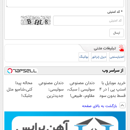
* کد امنیتی
اعتبارسنجی
دیزل ژنراتور
بوکینگ
از سراسر وب
خرید موبایل با
دندان مصنوعی
دندان مصنوعی
محاله پیدا
اسنپ پی | در ۴
سوئیسی | سبک،
سوئیسی:
کنی،شامپو مثل
قسط بدون سود
مقاوم، طبیعی!
جدیدترین
جلبک!
و کارمزد!
ویزیت
فناوری اروپا،
ضدریزش+رویش
بازگشت به بالای صفحه
رایگان+پرداخت
سبک و مقاوم |
مجدد40%تخفیف
اقساطی😍
پرداخت قسطی