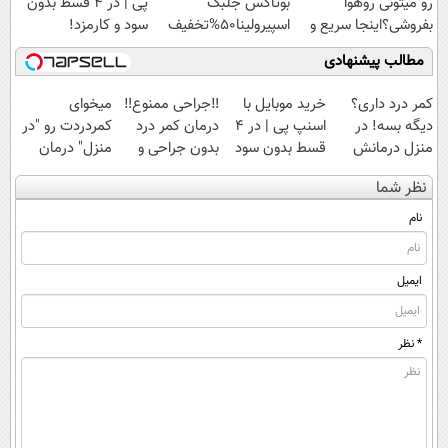
رو میتونی روهوا
بوتاکس جلبک
پی | در ۴ قسط بدون
بفروشی؟اینجا سریع و
اسپیرولینا50%تخفیف
سود و کارمزد!
راحت بفروش
مطالب پیشنهادی
کمر درد داری؟
خرید موبایل با
‼️جراحی ممنوع‼️
میخوای
دیگه بسه! در
اسنپ پی | در ۴
درمان کمر درد
کمردردت رو "در
منزل درمانش
قسط بدون سود
بدون جراحی و
منزل" درمان
کن
و کارمزد!
دوره نقاهت
کنی؟ (◂فیلم +
نظر شما
(◀پرسش‌نامه)
◂پرسش‌نامه)
نام
ایمیل
* نظر