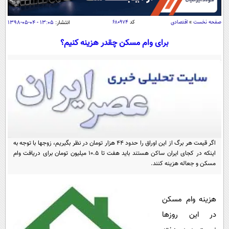
سیاسی
اقتصاد
صفحه نخست
»
اقتصادی
کد
۶۸۰۹۷۴
انتشار:
۱۳:۰۵ - ۰۴-۰۵-۱۳۹۸
جامعه
اقتصادی
برای وام مسکن چقدر هزینه کنیم؟
ورزشی
اجتماعی
خودرو
بین الملل
حوادث
فرهنگ و هنر
سیاست خارجی
سلامت
علم و دانش
یک برش دانایی
قرآن
فناوری و It
محیط زیست
گوناگون
اگر قیمت هر برگ از این اوراق را حدود ۴۴ هزار تومان در نظر بگیریم، زوجها با توجه به
علمی
سفر و تفریح
اینکه در کجای ایران ساکن هستند باید هفت تا ۱۰.۵ میلیون تومان برای دریافت وام
فیلم
سرگرمی
اخبار کریپتو
مسکن و جعاله هزینه کنند.
عصر ایران 2
اقتصاد
باشگاه مغز
آموزش زبان
خواندنی ها و دیدنی ها
ورزش
مجله تصویری سلاح
هزینه وام مسکن
داستان کوتاه
در این روزها
سیاست