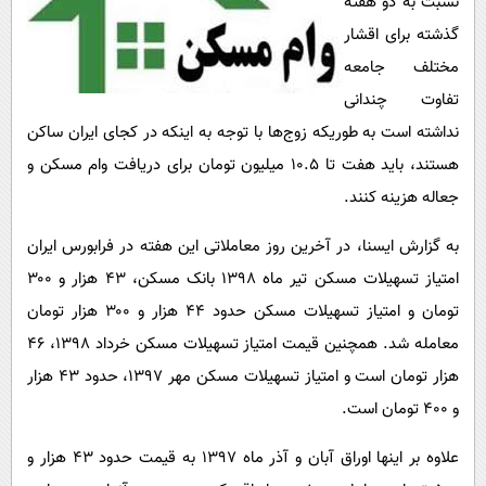
نسبت به دو هفته
پیامک
سرگرمی
گذشته برای اقشار
روانشناسی
فناوری
مختلف جامعه
آشپزی
گوناگون
تفاوت چندانی
دانلود
نداشته است به طوریکه زوج‌ها با توجه به اینکه در کجای ایران ساکن
حوادث
هستند، باید هفت تا ۱۰.۵ میلیون تومان برای دریافت وام مسکن و
محیط زیست
جعاله هزینه کنند.
سلامت
به گزارش ایسنا، در آخرین روز معاملاتی این هفته در فرابورس ایران
فرهنگی
امتیاز تسهیلات مسکن تیر ماه ۱۳۹۸ بانک مسکن، ۴۳ هزار و ۳۰۰
بین الملل
تومان و امتیاز تسهیلات مسکن حدود ۴۴ هزار و ۳۰۰ هزار تومان
اجتماعی
معامله شد. همچنین قیمت امتیاز تسهیلات مسکن خرداد ۱۳۹۸، ۴۶
حیات وحش
هزار تومان است و امتیاز تسهیلات مسکن مهر ۱۳۹۷، حدود ۴۳ هزار
و ۴۰۰ تومان است.
سیاست خارجی
علاوه بر اینها اوراق آبان و آذر ماه ۱۳۹۷ به قیمت حدود ۴۳ هزار و