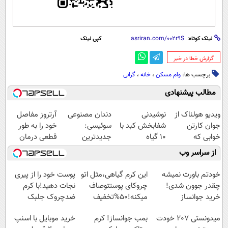
لینک کوتاه:
کپی لینک
‌گزارش خطا در خبر
برچسب ها:
وام مسکن
،
خانه
،
گرانی
مطالب پیشنهادی
ویدیو هولناک از
نوشیدنی
دندان مصنوعی
آرتروز مفاصل
جوان کارتن
شفابخش کبد با
سوئیسی:
خود را به طور
خوابی که
10 گیاه
جدیدترین
قطعی درمان
میلیاردر شد.
موثر(تخفیف تا
فناوری اروپا،
کنید!
از سراسر وب
آموزش رایگان
امشب)
سبک و مقاوم |
◗پرسش‌نامه◖
پرداخت قسطی
خودتم باورت نمیشه
این کرم گیاهی،مثل اتو
پوست خود را از پیری
چقدر جوون شدی!
چروکای پوستتوصاف
نجات دهید!با کرم
خرید جوانساز
میکنه!50%تخفیف
ضدچروک جلبک
اسپیرولینا با تخفیف
میدونستی 207 خودت
بمب جوانساز! کرم
خرید موبایل با اسنپ
ویژه