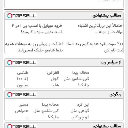
مطالب پیشنهادی
احتمالاً این بزرگ‌ترین اشتباه
خرید موبایل با اسنپ پی | در ۴
مراقبت از موته...
قسط بدون سود و کارمزد!
200 سوت نقره هدیه گرمی به شما؛
لطافت و زیبایی رو به موهات هدیه
ثبت نام کن
بده! شامپو جلبک اسپیرولینا
از سراسر وب
محاله پیدا
انقراض
طلاسی
کنی،شامپو مثل
کچل
| تا 100
جلبک!
ها با
میلیون
ضدریزش+رویش
این
وام
وبگردی
مجدد40%تخفیف
پک
آنی
رویش
خرید
این کرم
محاله پیدا
مسیر
موی
طلا💰
گیاهی،مثل
کنی،شامپو مثل
همراهی
جلبک!
ثبت
اتو چروکای
جلبک!
و
نام
پوستتوصاف
ضدریزش+رویش
گزارش
مطالب پیشنهادی