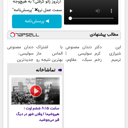
آرتروز زانو گرفتی؟ به هیچ‌وجه
سمت عمل نرو❌ "پرسش‌نامه"
◀ پرسش‌نامه
مطالب پیشنهادی
این دکتر
دندان مصنوعی
با اشتراک
دندان مصنوعی
شیرازی کرم
سوئیسی |
الماس ماز
سوئیسی:
ترمیم زخم
سبک، مقاوم،
بهترین نتیجه رو
جدیدترین
ایرانی را
طبیعی! ویزیت
در کنکور بگیر
فناوری اروپا،
تماشاخانه
ساخت!!!
رایگان+پرداخت
سبک و مقاوم |
اقساطی😍
پرداخت قسطی
ساعت ۸:۱۵ ششم اوت ؛
هیروشیما / وقتی شهر در دیگ
قیر می‌جوشید