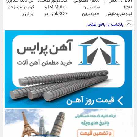
IM LS9 بیش از
دندان مصنوعی
نیکاموتور نماینده
این دکتر شیرازی
1500
سوئیسی:
IM Motor و
کرم ترمیم زخم
کیلومترپیمایش
جدیدترین
Lynk&Co در
ایرانی را
با یکبار شارژ
فناوری اروپا،
ایران
ساخت!!!
بازگشت به بالای صفحه
سبک و مقاوم |
پرداخت قسطی