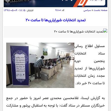
سیاسی
اقتصاد
صفحه نخست
»
سیاسی
کد
۶۸۱۰۰۱
انتشار:
۱۸:۱۵ - ۰۴-۰۵-۱۳۹۸
جامعه
اقتصادی
تمدید انتخابات شورایاری‌ها تا ساعت 20
ورزشی
اجتماعی
خودرو
بین الملل
حوادث
فرهنگ و هنر
سیاست خارجی
سلامت
مسئول اطلاع رسانی
علم و دانش
ستاد انتخابات
یک برش دانایی
پنجمین دوره
قرآن
فناوری و It
محیط زیست
شورایاری‌ها از تمدید
گوناگون
علمی
سفر و تفریح
مجدد زمان انتخابات
فیلم
سرگرمی
اخبار کریپتو
تا ساعت ۲۰ خبر داد.
عصر ایران 2
اقتصاد
باشگاه مغز
آموزش زبان
خواندنی ها و دیدنی ها
ورزش
مجله تصویری سلاح
به گزارش ایسنا، غلامحسین محمدی عصر امروز با حضور در جمع
داستان کوتاه
سیاست
خبرنگاران مستقر در ستاد گفت: با توجه به استقبال پرشور و مشارکت