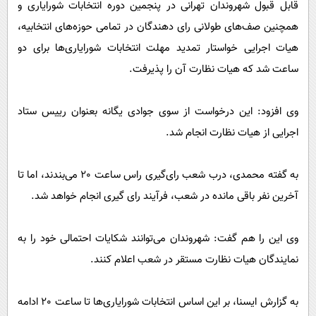
قابل قبول شهروندان تهرانی در پنجمین دوره انتخابات شورایاری و
پیامک
سرگرمی
همچنین صف‌های طولانی رای دهندگان در تمامی حوزه‌های انتخابیه،
روانشناسی
فناوری
هیات اجرایی خواستار تمدید مهلت انتخابات شورایاری‌ها برای دو
آشپزی
گوناگون
ساعت شد که هیات نظارت آن را پذیرفت.
دانلود
حوادث
وی افزود: این درخواست از سوی جوادی یگانه بعنوان رییس ستاد
محیط زیست
اجرایی از هیات نظارت انجام شد.
سلامت
فرهنگی
به گفته محمدی، درب شعب رای‌گیری راس ساعت ٢٠ می‌بندند، اما تا
بین الملل
آخرین نفر باقی مانده در شعب، فرآیند رای گیری انجام خواهد شد.
اجتماعی
وی این را هم گفت: شهروندان می‌توانند شکایات احتمالی خود را به
حیات وحش
نمایندگان هیات نظارت مستقر در شعب اعلام کنند.
سیاست خارجی
به گزارش ایسنا، بر این اساس انتخابات شورایاری‌ها تا ساعت ٢٠ ادامه