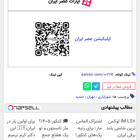
آپارات عصر ایران
اپلیکیشن عصر ایران
لینک کوتاه:
کپی لینک
‌گزارش خطا در خبر
برچسب ها:
شورایاری
،
تهران
،
تمدید
مطالب پیشنهادی
IM LS7 لوکس
اشتراک الماس
🎓 کنکور ۱۴۰5؟
برای اولین بار در
ترین شاسی بلند
ماز: برای رتبه
ماز تابستون و تو
ایران🇮🇷 این
برقی ایران
یک‌های کنکور!
یک هفتع جمع
دکتر کرم ترمیم