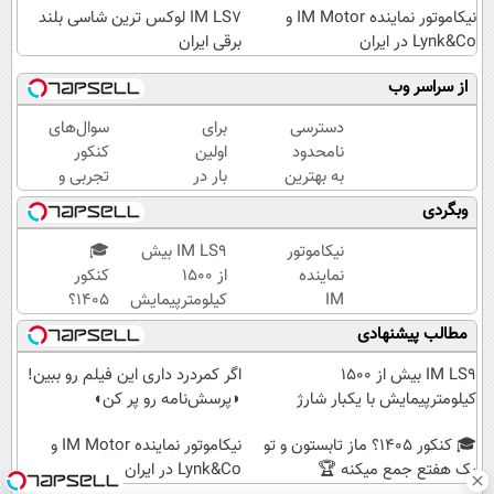
نیکاموتور نماینده IM Motor و
IM LS7 لوکس ترین شاسی بلند
Lynk&Co در ایران
برقی ایران
از سراسر وب
دسترسی
برای
سوال‌های
نامحدود
اولین
کنکور
به بهترین
بار در
تجربی و
آموزش‌ها
ایران
ریاضی در
وبگردی
تا روز
🇮🇷
پکیج ماز
کنکور
این
نیکاموتور
IM LS9 بیش
🎓
دکتر
نماینده
از 1500
کنکور
کرم
IM
کیلومترپیمایش
۱۴۰5؟
ترمیم
Motor و
با یکبار شارژ
ماز
مطالب پیشنهادی
کننده
Lynk&Co
تابستون
23
در ایران
و تو یک
IM LS9 بیش از 1500
اگر کمردرد داری این فیلم رو ببین!
روزه
هفتع
کیلومترپیمایش با یکبار شارژ
◗پرسش‌نامه رو پر کن◖
ساخت!
جمع
🎓 کنکور ۱۴۰5؟ ماز تابستون و تو
میکنه
نیکاموتور نماینده IM Motor و
یک هفتع جمع میکنه 🏆
Lynk&Co در ایران
🏆