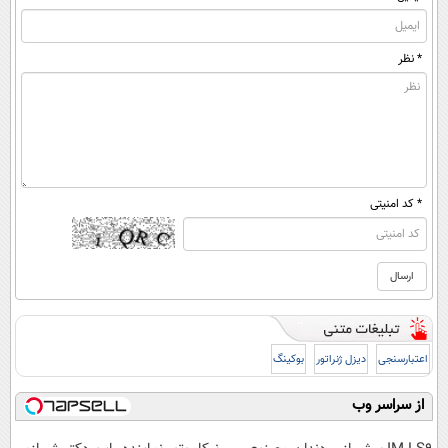
* نظر
* کد امنیتی
اعتبارسنجی
دیزل ژنراتور
بوکینگ
از سراسر وب