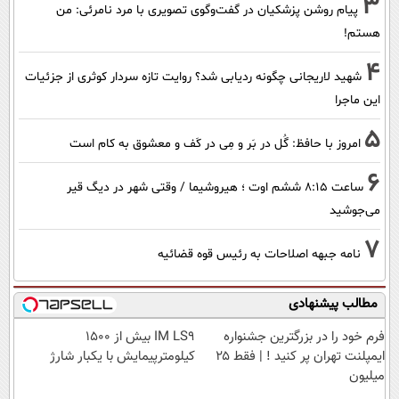
3
پیام روشن پزشکیان در گفت‌و‌گوی تصویری با مرد نامرئی: من
هستم!
4
شهید لاریجانی چگونه ردیابی شد؟ روایت تازه سردار کوثری از جزئیات
این ماجرا
5
امروز با حافظ: گُل در بَر و مِی در کَف و معشوق به کام است
6
ساعت ۸:۱۵ ششم اوت ؛ هیروشیما / وقتی شهر در دیگ قیر
می‌جوشید
7
نامه جبهه اصلاحات به رئیس قوه قضائیه
مطالب پیشنهادی
فرم خود را در بزرگترین جشنواره
IM LS9 بیش از 1500
ایمپلنت تهران پر کنید ! | فقط ۲۵
کیلومترپیمایش با یکبار شارژ
میلیون