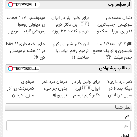
میکنه 🏆
کننده 23 روزه
از سراسر وب
ساخت!
دندان مصنوعی
برای اولین بار در ایران
میدونستی 207 خودت
سوئیسی: جدیدترین
🇮🇷 این دکتر کرم
رو میتونی روهوا
فناوری اروپا، سبک و
ترمیم کننده 23 روزه
بفروشی؟اینجا سریع و
مقاوم | پرداخت
ساخت!
راحت بفروش
🎓 کنکور ۱۴۰5؟ ماز
این دکتر شیرازی کرم
جای بخیه داری؟؟ فقط
قسطی
تابستون و تو یک هفتع
ترمیم زخم ایرانی را
در 3 هفته ترمیمش
جمع میکنه 🏆
ساخت!!!
کن!😍
مطالب پیشنهادی
کمر درد داری؟
برای اولین بار در
درمان درد کمر
میخوای
دیگه بسه! در
ایران🇮🇷 این
بدون جراحی،
کمردردت رو "در
منزل درمانش
دکتر کرم ترمیم
تزریق ◀
منزل" درمان
کن
کننده 23 روزه
پرسش‌نامه رو پر
کنی؟ (◂فیلم +
نظر شما
(◀پرسش‌نامه)
ساخت!
کن ▶
◂پرسش‌نامه)
نام
ایمیل