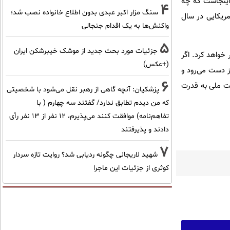
اینجاست که چه
4
سنگ مزار اکبر عبدی بدون اطلاع خانواده نصب شد؛
مقایسه واکنش‌های مردم در فضای مجازی به دستگیری 10 ملوان آمریکایی در سال
واکنش‌ها به یک اقدام جنجالی
5
جزئیات مورد بحث جدید از موشک خیبرشکن ایران
 خواهد کرد. اگر
(+عکس)
ز دست می‌رود و
6
یت ملی به قدرت
پزشکیان‌: آنچه گاهی از رهبر نقل می‌شود با شخصیتی
که من دیدم تطابق ندارد/ گفتند سه چهارم ( با
تفاهم‌نامه) موافقت کنند می‌پذیرم، 12 نفر از 13 نفر رأی
دادند و پذیرفتند
7
شهید لاریجانی چگونه ردیابی شد؟ روایت تازه سردار
کوثری از جزئیات این ماجرا