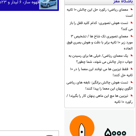
باشگاه مغز
قهوه ساز، 6 لیدار و 523 اسب بخار؛ هواوی لوکس ترین ون خود را روانه بازار کرد (+تصاویر)
معمای ریاضی؛ رکورد حل این چالش 10 ثانیه
است
تست هوش تصویری: کدام کلید قفل را باز
می کند؟
معمای تصویری تک شاخ ها / تشخیص 3
مورد زیر 10 ثانیه برابر با دقت و هوش بصری فوق
العاده
یک معمای ریاضی/ خیلی ها برای رسیدن به
جواب دچار چالش می شوند، شما چطور؟
فقط تیزبین ها می توانند این معما را در 10
ثانیه حل کنند!
تست هوش چالش برانگیز: نابغه های ریاضی
الگوی پنهان این معما را پیدا کنند!
تیزبین ها مچ این ماهی پنهان کار را بگیرند! /
رکورد 10 ثانیه