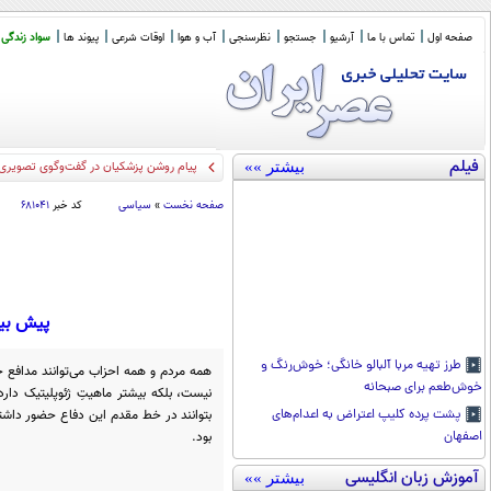
صفحه اول
تماس با ما
آرشیو
جستجو
نظرسنجی
آب و هوا
اوقات شرعی
پیوند ها
سواد زندگی
فیلم
بیشتر »»
پیام روشن پزشکیان در گفت‌و‌گوی تصویری 
صفحه نخست
»
سیاسی
کد خبر
۶۸۱۰۴۱
پیش بین
طرز تهیه مربا آلبالو خانگی؛ خوش‌رنگ و
همه مردم و همه احزاب می‌توانند مدافع جغ
خوش‌طعم برای صبحانه
نیست، بلکه بیشتر ماهیتِ ژئوپلیتیک دارد
بتوانند در خط مقدم این دفاع حضور داش
پشت پرده کلیپ اعتراض به اعدام‌های
بود.
اصفهان
آموزش زبان انگلیسی
بیشتر »»