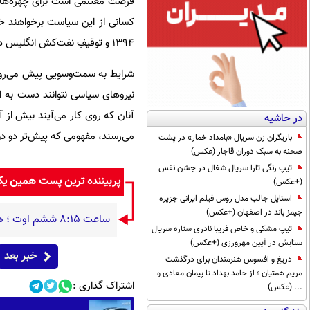
فرصت مغتنمی است برای چهره‌های
1394 و توقیفِ نفت‌کش انگلیس در تیرماه 1398 به تغییر سیاسی ایجادشده بیش از پیش پی خواهیم برد.
شرایط به سمت‌وسویی پیش می‌رود که
نیروهای سیاسی نتوانند دست به ا
آنان که روی کار می‌آیند بیش از
در حاشیه
می‌رسند، مفهومی که پیش‌تر دو دول
بازیگران زن سریال «بامداد خمار» در پشت
صحنه به سبک دوران قاجار (عکس)
تیپ رنگی تارا سریال شغال در جشن نفس
پربیننده ترین پست همین ی
(+عکس)
استایل جالب مدل روس فیلم ایرانی جزیره
جیمز باند در اصفهان (+عکس)
ساعت ۸:۱۵ ششم اوت ؛ هیروشیما / وقتی شهر در دیگ قیر می‌جوشید
تیپ مشکی و خاص فریبا نادری ستاره سریال
ستایش در آیین مهرورزی (+عکس)
خبر بعد
دریغ و افسوس هنرمندان برای درگذشت
مریم همتیان ؛ از حامد بهداد تا پیمان معادی و
اشتراک گذاری :
... (عکس)