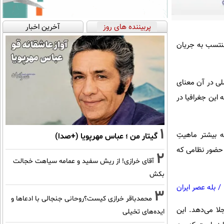
پربیننده های روز
آخرین اخبار
منتسب به جریان
لی در آن معنای
 این جغرافیا در
1
ه بیشتر ماهیتِ
گیتار من ؛ عباس مهرپویا (+صدا)
. حضور نظامی که
2
آقای خرازی! از ریش سفید و عمامه سیاهت خجالت
بکش
/
بله عصر ایران
3
محمدباقر خرازی کیست؟روحانی جنجالی با ادعاها و
لا می‌دهد. این
ایده‌های تخیلی