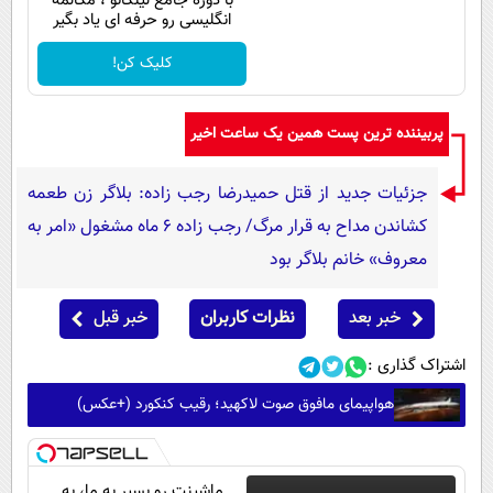
با دوره جامع لینگانو ، مکالمه
انگلیسی رو حرفه ای یاد بگیر
کلیک کن!
پربیننده ترین پست همین یک ساعت اخیر
جزئیات جدید از قتل حمیدرضا رجب زاده: بلاگر زن طعمه
کشاندن مداح به قرار مرگ/ رجب زاده 6 ماه مشغول «امر به
معروف» خانم بلاگر بود
خبر بعد
نظرات کاربران
خبر قبل
اشتراک گذاری :
هواپیمای مافوق صوت لاکهید؛ رقیب کنکورد (+عکس)
ماشینت رو بسپر به ما، به