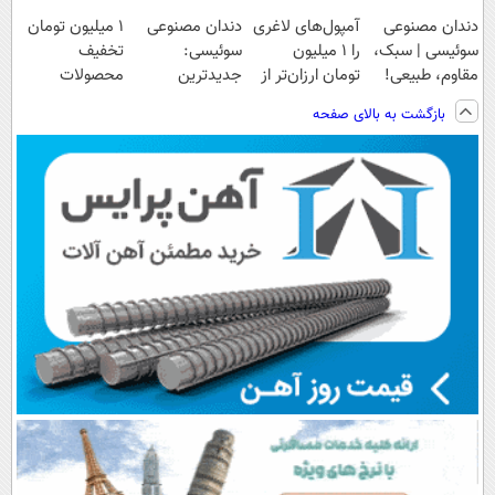
دندان مصنوعی
آمپول‌های لاغری
دندان مصنوعی
۱ میلیون تومان
سوئیسی | سبک،
را ۱ میلیون
سوئیسی:
تخفیف
مقاوم، طبیعی!
تومان ارزان‌تر از
جدیدترین
محصولات
ویزیت
همه‌جا بخر!
فناوری اروپا،
لاغری؛ یک قدم
بازگشت به بالای صفحه
رایگان+پرداخت
سبک و مقاوم |
نزدیک‌تر به
اقساطی😍
پرداخت قسطی
شروع کاهش
وزن