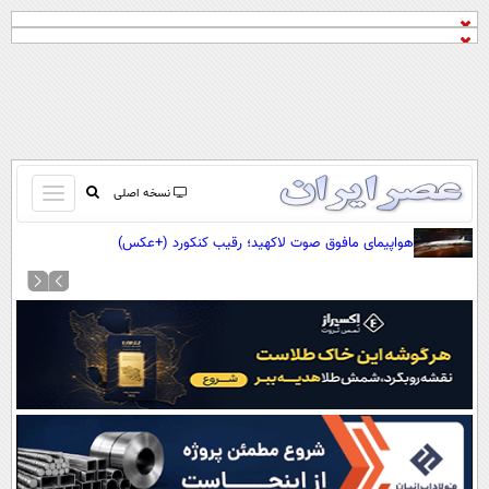
باز
نسخه اصلی
و
صفحه اول
هواپیمای مافوق صوت لاکهید؛ رقیب کنکورد (+عکس)
بسته
تماس با ما
کردن
آرشیو
منو
جستجو
نظرسنجی
آب و هوا
اوقات شرعی
پیوند ها
سواد زندگی