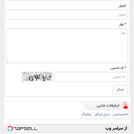
ایمیل
* نظر
* کد امنیتی
اعتبارسنجی
دیزل ژنراتور
بوکینگ
از سراسر وب