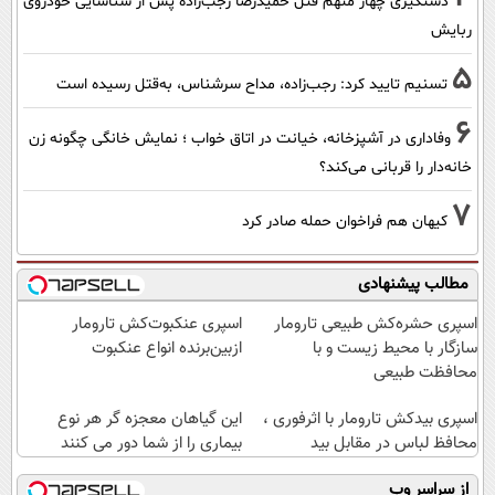
دستگیری چهار متهم قتل حمیدرضا رجب‌زاده پس از شناسایی خودروی
ربایش
5
تسنیم تایید کرد: رجب‌زاده، مداح سرشناس، به‌قتل رسیده است
6
وفاداری در آشپزخانه، خیانت در اتاق خواب ؛ نمایش خانگی چگونه زن
خانه‌دار را قربانی می‌کند؟
7
کیهان هم فراخوان حمله صادر کرد
مطالب پیشنهادی
اسپری حشره‌کش طبیعی تارومار
اسپری عنکبوت‌‌کش تارومار
سازگار با محیط زیست و با
ازبین‌برنده انواع عنکبوت
محافظت طبیعی
اسپری بیدکش تارومار با اثرفوری ،
این گیاهان معجزه گر هر نوع
محافظ لباس در مقابل بید
بیماری را از شما دور می کنند
از سراسر وب