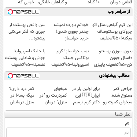
قطعی درمان
10 گیاه
و گیاهان خانگی،
خوابی که
کنید!
موثر(تخفیف تا
نابودکننده انواع
میلیاردر شد.
از سراسر وب
◗پرسش‌نامه◖
امشب)
حشرات خانگی و
آموزش رایگان
آفات
این کرم گیاهی،مثل اتو
خودتم باورت نمیشه
سن واقعی پوستت از
چروکای پوستتوصاف
چقدر جوون شدی!
چیزی که فکر می‌کنی
میکنه!50%تخفیف
خرید جوانساز
بیشتره...
اسپیرولینا با تخفیف
بدون سوزن پوستتو
بمب جوانساز! کرم
با جلبک اسپیرولینا
ویژه
10سال جوون
بوتاکس جلبک
جوانی و شادابی پوستت
کن50%تخفیف پاییزی
اسپیرولینا50%تخفیف
تضمینه50%تخفیف
مطالب پیشنهادی
جراحی کمر
برای اولین بار در
میخوای
کمر درد داری؟
ممنوع شده!
ایران🇮🇷 این
کمردردت رو "در
دیگه بسه! در
میخوای کمرت رو
دکتر کرم ترمیم
منزل" درمان
منزل درمانش
در منزل درمان
کننده 23 روزه
کنی؟ (◂فیلم +
کن
نظر شما
کنی؟
ساخت!
◂پرسش‌نامه)
(◀پرسش‌نامه)
((پرسش‌نامه))
نام