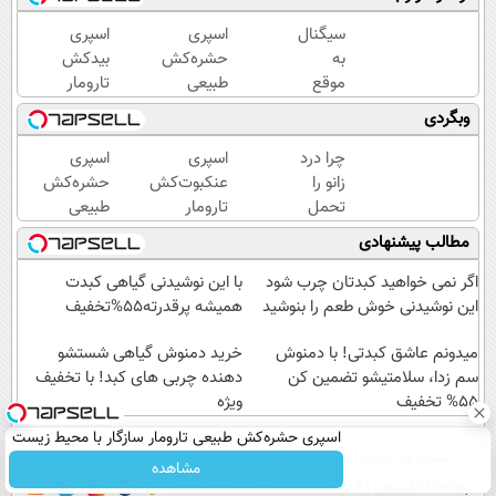
سیگنال
اسپری
اسپری
به
حشره‌کش
بیدکش
موقع
طبیعی
تارومار
سرمایه
تارومار
با
وبگردی
گذاری
سازگار با
اثرفوری
(رایگان
محیط
،
چرا درد
اسپری
اسپری
به
زیست و با
محافظ
زانو را
عنکبوت‌‌کش
حشره‌کش
مدت
محافظت
لباس
تحمل
تارومار
طبیعی
محدود)
طبیعی
در
می‌کنی؟
ازبین‌برنده
تارومار
مطالب پیشنهادی
مقابل
خیلی
انواع
سازگار با
بید
ساده
عنکبوت
محیط
اگر نمی خواهید کبدتان چرب شود
با این نوشیدنی گیاهی کبدت
درمنزل
زیست و با
این نوشیدنی خوش طعم را بنوشید
همیشه پرقدرته55%تخفیف
درمانش
محافظت
کن
میدونم عاشق کبدتی! با دمنوش
طبیعی
خرید دمنوش گیاهی شستشو
سم زدا، سلامتیشو تضمین کن
دهنده چربی های کبد! با تخفیف
55% تخفیف
ویژه
اسپری حشره‌کش طبیعی تارومار سازگار با محیط زیست
صفحه اول
فیلم
عصر ایران۲
درباره عصرایران
تماس با ما
آرشیو
جستجو
و با محافظت طبیعی
مشاهده
پیوندها
نظرسنجی
آب و هوا
اوقات شرعی
سواد زندگی