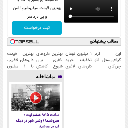
بهترین قیمت میفروشیم! امن
و بی درد سر
ثبت درخواست
مطالب پیشنهادی
این کرم
1 میلیون تومان
بهترین داروهای
بهترین قیمت
گیاهی،مثل اتو
تخفیف خرید
لاغری برای
داروهای لاغری،
چروکای
داروهای لاغری
شروع کاهش
با ۱ میلیون
پوستتوصاف
با ارسال از
وزن، ارسال از
تخفیف و ارسال
تماشاخانه
میکنه!50%تخفیف
داروخانه و پک
داروخانه های
از داروخانه‌
یخ!
نزدیکت!
ساعت ۸:۱۵ ششم اوت ؛
هیروشیما / وقتی شهر در دیگ
قیر می‌جوشید