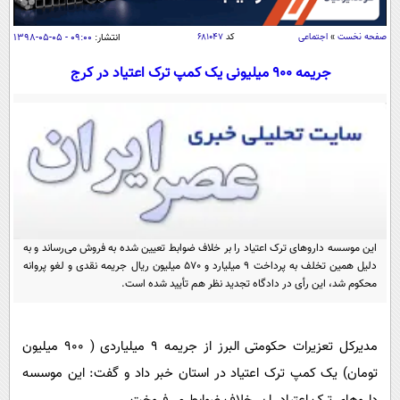
سیاسی
اقتصاد
صفحه نخست
»
اجتماعی
کد
۶۸۱۰۴۷
انتشار:
۰۹:۰۰ - ۰۵-۰۵-۱۳۹۸
جامعه
اقتصادی
جریمه 900 میلیونی یک کمپ ترک اعتیاد در کرج
ورزشی
اجتماعی
خودرو
بین الملل
حوادث
فرهنگ و هنر
سیاست خارجی
سلامت
علم و دانش
یک برش دانایی
قرآن
فناوری و It
محیط زیست
گوناگون
این موسسه داروهای ترک اعتیاد را بر خلاف ضوابط تعیین شده به فروش می‌رساند و به
علمی
سفر و تفریح
دلیل همین تخلف به پرداخت 9 میلیارد و 570 میلیون ریال جریمه نقدی و لغو پروانه
فیلم
سرگرمی
محکوم شد، این رأی در دادگاه تجدید نظر هم تأیید شده است.
اخبار کریپتو
عصر ایران 2
اقتصاد
باشگاه مغز
آموزش زبان
خواندنی ها و دیدنی ها
ورزش
‌مدیرکل تعزیرات حکومتی البرز از جریمه 9 میلیاردی ( 900 میلیون
مجله تصویری سلاح
تومان) یک کمپ ترک اعتیاد در استان خبر داد و گفت: این موسسه
داستان کوتاه
سیاست