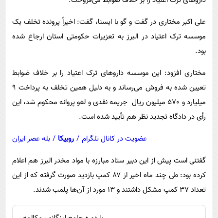
داروهای ترک اعتیاد را بر خلاف ضوابط می‌فروخت.
پیامک
سرگرمی
‌علی اکبر مختاری در گفت و گو با ایسنا‌، گفت: اخیراً پرونده تخلف یک
روانشناسی
فناوری
موسسه ترک اعتیاد در البرز به تعزیرات حکومتی استان ارجاع شده
آشپزی
گوناگون
بود.
دانلود
حوادث
مختاری افزود: این موسسه داروهای ترک اعتیاد را بر خلاف ضوابط
محیط زیست
تعیین شده به فروش می‌رساند و به دلیل همین تخلف به پرداخت 9
سلامت
میلیارد و 570 میلیون ریال جریمه نقدی و لغو پروانه محکوم شد، این
فرهنگی
رأی در دادگاه تجدید نظر هم تأیید شده است.
بین الملل
عضویت در کانال تلگرام
/
روبیکا
/
بله عصر ایران
اجتماعی
گفتنی است پیش از این دبیر ستاد مبارزه با مواد مخدر البرز هم اعلام
حیات وحش
کرده بود: طی چند ماه اخیر از‌‌ ۸۷ ‌کمپ بازدید‌ صورت گرفته که از این
سیاست خارجی
تعداد‌ ۳۷ ‌کمپ مشکل داشتند و‌ ۱۳ ‌مورد از آن‌ها پلمب شدند.