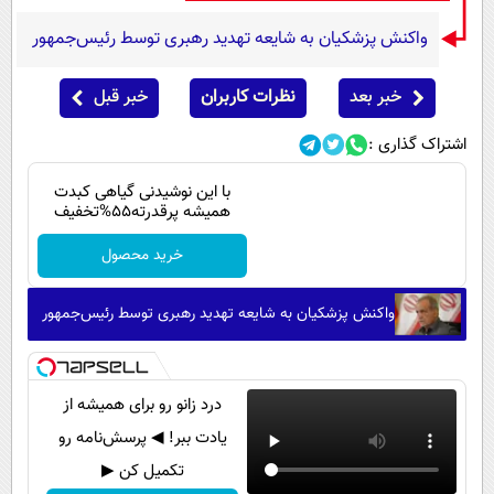
واکنش پزشکیان به شایعه تهدید رهبری توسط رئیس‌جمهور
خبر بعد
نظرات کاربران
خبر قبل
اشتراک گذاری :
با این نوشیدنی گیاهی کبدت
همیشه پرقدرته55%تخفیف
خرید محصول
واکنش پزشکیان به شایعه تهدید رهبری توسط رئیس‌جمهور
درد زانو رو برای همیشه از
یادت ببر! ◀ پرسش‌نامه رو
تکمیل کن ▶