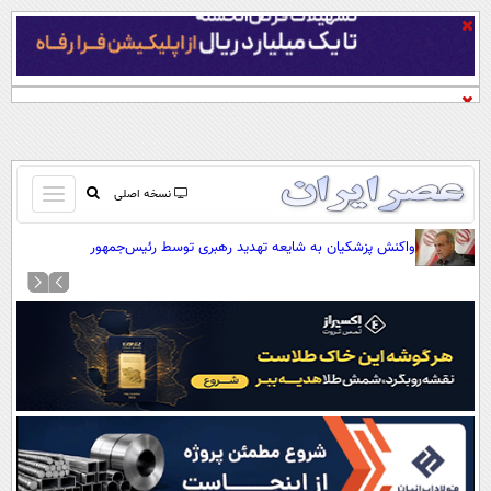
باز
نسخه اصلی
و
صفحه اول
واکنش پزشکیان به شایعه تهدید رهبری توسط رئیس‌جمهور
بسته
تماس با ما
کردن
آرشیو
منو
جستجو
نظرسنجی
آب و هوا
اوقات شرعی
پیوند ها
سواد زندگی