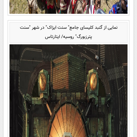
نمایی از گنبد کلیسای جامع" سنت ایزاک" در شهر "سنت
پترزبورگ" روسیه/ ایتارتاس