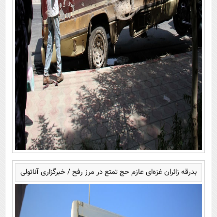
بدرقه زائران غزه‌ای عازم حج تمتع در مرز رفح / خبرگزاری آناتولی