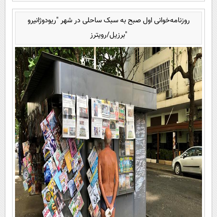
روزنامه‌خوانی اول صبح به سبک ساحلی در شهر "ریودوژانیرو
"برزیل/رویترز