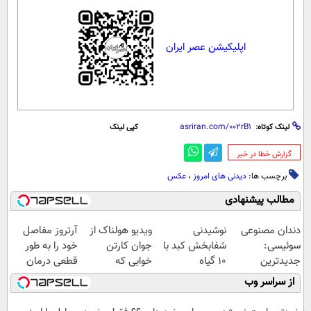
اپلیکیشن عصر ایران
لینک کوتاه:
کپی لینک
‌گزارش خطا در خبر
برچسب ها:
دیدنی های امروز
،
عکس
مطالب پیشنهادی
دندان مصنوعی
نوشیدنی
ویدیو هولناک از
آرتروز مفاصل
سوئیسی:
شفابخش کبد با
جوان کارتن
خود را به طور
جدیدترین
10 گیاه
خوابی که
قطعی درمان
فناوری اروپا،
موثر(تخفیف تا
میلیاردر شد.
کنید!
از سراسر وب
سبک و مقاوم |
امشب)
آموزش رایگان
◗پرسش‌نامه◖
پرداخت قسطی