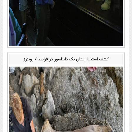
کشف استخوان‌های یک دایناسور در فرانسه/ رویترز