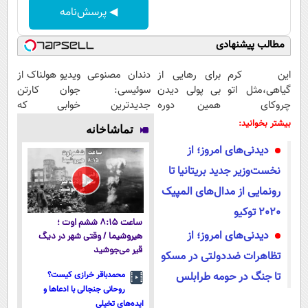
◀ پرسش‌نامه
مطالب پیشنهادی
این کرم
برای رهایی از
دندان مصنوعی
ویدیو هولناک از
گیاهی،مثل اتو
بی پولی دیدن
سوئیسی:
جوان کارتن
چروکای
همین دوره
جدیدترین
خوابی که
پوستتوصاف
رایگان کافیه!
فناوری اروپا،
میلیاردر شد.
بیشتر بخوانید:
تماشاخانه
میکنه!50%تخفیف
(شمارتو وارد
سبک و مقاوم |
آموزش رایگان
دیدنی‌های امروز؛ از
کن)
پرداخت قسطی
نخست‌وزیر جدید بریتانیا تا
رونمایی از مدال‌های المپیک
2020 توکیو
ساعت ۸:۱۵ ششم اوت ؛
دیدنی‌های امروز؛ از
هیروشیما / وقتی شهر در دیگ
قیر می‌جوشید
تظاهرات ضددولتی در مسکو
تا جنگ در حومه طرابلس
محمدباقر خرازی کیست؟
روحانی جنجالی با ادعاها و
ایده‌های تخیلی