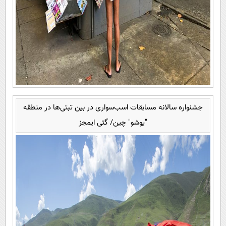
جشنواره سالانه مسابقات اسب‌سواری در بین تبتی‌ها در منطقه
"یوشو" چین/ گتی ایمجز