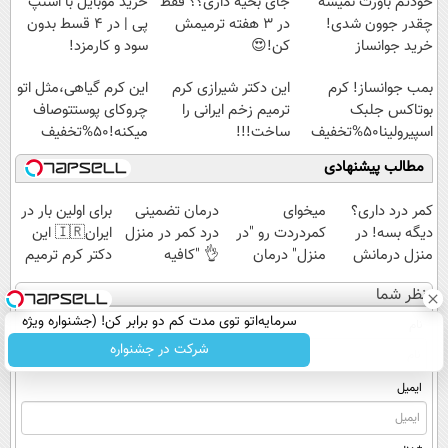
خودتم باورت نمیشه
جای بخیه داری؟؟ فقط
خرید موبایل با اسنپ
چقدر جوون شدی!
در 3 هفته ترمیمش
پی | در ۴ قسط بدون
خرید جوانساز
کن!😍
سود و کارمزد!
اسپیرولینا با تخفیف
بمب جوانساز! کرم
این دکتر شیرازی کرم
این کرم گیاهی،مثل اتو
ویژه
بوتاکس جلبک
ترمیم زخم ایرانی را
چروکای پوستتوصاف
اسپیرولینا50%تخفیف
ساخت!!!
میکنه!50%تخفیف
مطالب پیشنهادی
کمر درد داری؟
میخوای
درمان تضمینی
برای اولین بار در
دیگه بسه! در
کمردردت رو "در
درد کمر در منزل
ایران🇮🇷 این
منزل درمانش
منزل" درمان
👌 "کافیه
دکتر کرم ترمیم
کن
کنی؟ (◂فیلم +
پرسش‌نامه رو پر
کننده 23 روزه
نظر شما
(◀پرسش‌نامه)
◂پرسش‌نامه)
کنی"
ساخت!
سرمایه‌اتو توی مدت کم دو برابر کن! (جشنواره ویژه
نام
زاگرس)🔥
شرکت در جشنواره
ایمیل