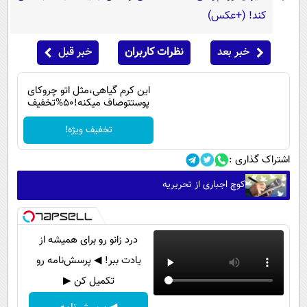
کند! (+عکس)
خبر بعد
نظرات کاربران
خبر قبل
این کرم گیاهی،مثل اتو چروکای
پوستتوصاف میکنه!50%تخفیف
تخفیف ویژه!
اشتراک گذاری :
کوچ اجباری از تحریریه
درد زانو رو برای همیشه از
یادت ببر! ◀ پرسش‌نامه رو
تکمیل کن ▶