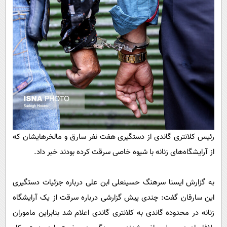
پیامک
سرگرمی
روانشناسی
فناوری
آشپزی
گوناگون
دانلود
حوادث
محیط زیست
سلامت
فرهنگی
رئیس کلانتری گاندی از دستگیری هفت نفر سارق و مالخرهایشان که
بین الملل
از آرایشگاه‌های زنانه با شیوه خاصی سرقت کرده بودند خبر داد.
اجتماعی
حیات وحش
به گزارش ایسنا سرهنگ حسینعلی ابن علی درباره جزئیات دستگیری
سیاست خارجی
این سارقان گفت: چندی پیش گزارشی درباره سرقت از یک آرایشگاه
زنانه در محدوده گاندی به کلانتری گاندی اعلام شد بنابراین ماموران