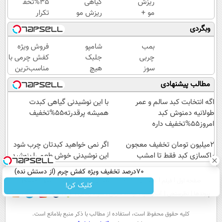
ریزش
گیاهی
35%تخفیف
مو +
ریزش مو
تکرار
رویش
و
نشدنی❗❗❗
وبگردی
مجدد
جلوگیری
این پک
مو +
از طاسی
گیاهی
بمب
شامپو
فروش ویژه
ضد
با جلبک
تقویت
چربی
جلبک
کفش چرمی با
شوره
اسپیرولینا
مو رو
سوز
هیچ
مناسب‌ترین
= با
سفارش
گیاهی!
جای
قیمت+پرداخت
مطالب پیشنهادی
شامپو
بده👌
با این
خالی
اقساطی
جلبک
چربی
توی
اگه انتخابت کبد سالم و عمر
با این نوشیدنی گیاهی کبدت
سوز به
موهات
طولانیه دمنوش کبد
همیشه پرقدرته55%تخفیف
سرعرت
نمیذاره45%تخفیف
امروز55%تخفیف داره
نور لاغر
شو با
2میلیون تومان تخفیف معجون
اگر نمی خواهید کبدتان چرب شود
مجوز
پاکسازی کبد فقط تا امشب
این نوشیدنی خوش طعم را بنوشید
بهداشت
70درصد تخفیف ویژه کفش چرم (از دستش نده)
صفحه اول
فیلم
عصر ایران۲
درباره عصرایران
تماس با ما
آرشیو
جستجو
کلیک کن!
پیوندها
نظرسنجی
آب و هوا
اوقات شرعی
سواد زندگی
كليه حقوق محفوظ است، استفاده از مطالب با ذكر منبع بلامانع است.