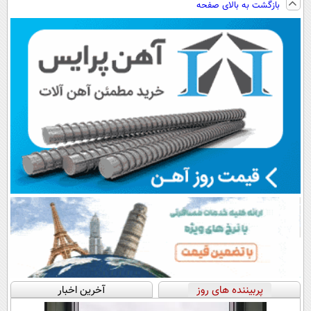
بازگشت به بالای صفحه
سبک و مقاوم |
رایگان+پرداخت
◗پرسش‌نامه◖
پرداخت قسطی
اقساطی😍
پربیننده های روز
آخرین اخبار