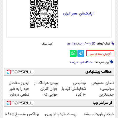
اپلیکیشن عصر ایران
لینک کوتاه:
کپی لینک
‌گزارش خطا در خبر
برچسب ها:
دستگاه تتو
،
سرقت
مطالب پیشنهادی
دندان مصنوعی
نوشیدنی
ویدیو هولناک از
آرتروز مفاصل
سوئیسی:
شفابخش کبد با
جوان کارتن
خود را به طور
جدیدترین
10 گیاه
خوابی که
قطعی درمان
فناوری اروپا،
موثر(تخفیف تا
میلیاردر شد.
کنید!
از سراسر وب
سبک و مقاوم |
امشب)
آموزش رایگان
◗پرسش‌نامه◖
پرداخت قسطی
خودتم باورت نمیشه
پوست خود را از پیری
بوتاکس منسوخ شد! با