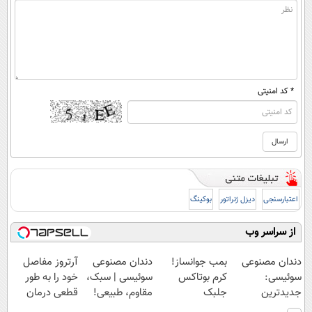
* کد امنیتی
اعتبارسنجی
دیزل ژنراتور
بوکینگ
از سراسر وب
دندان مصنوعی
بمب جوانساز!
دندان مصنوعی
آرتروز مفاصل
سوئیسی:
کرم بوتاکس
سوئیسی | سبک،
خود را به طور
جدیدترین
جلبک
مقاوم، طبیعی!
قطعی درمان
فناوری اروپا،
اسپیرولینا50%تخفیف
ویزیت
کنید!