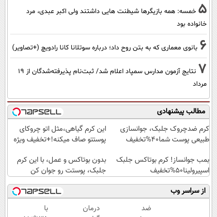
5
خمسه: همه بازیگرها شیطنت هایی داشتند ولی اکبر عبدی، مرد
خانواده بود
6
بانوی معماری که به بتن روح داد؛ درباره سوتلانا کانا رادویچ (+تصاویر)
7
نتایج آزمون مدارس سمپاد اعلام شد/ ثبت‌نام پذیرفته‌شدگان از ۱۹
مرداد
مطالب پیشنهادی
کرم ضدچروک جلبک، جوانسازی
این کرم گیاهی،مثل اتو چروکای
طبیعی پوست شما40%تخفیف
پوستتو صاف میکنه!+تخفیف ویژه
بمب جوانساز! کرم بوتاکس جلبک
بدون بوتاکس و عمل، با این کرم
اسپیرولینا50%تخفیف
جلبک، پوستت رو جوان کن
از سراسر وب
ضد
درمان
با