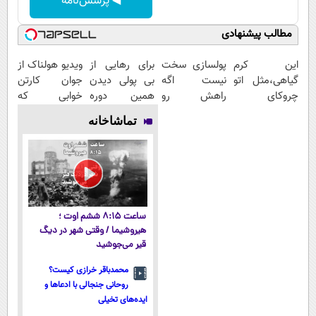
◀ پرسش‌نامه
مطالب پیشنهادی
این کرم
پولسازی سخت
برای رهایی از
ویدیو هولناک از
گیاهی،مثل اتو
نیست اگه
بی پولی دیدن
جوان کارتن
چروکای
راهش رو
همین دوره
خوابی که
پوستتوصاف
بدونی! " دوره
رایگان کافیه!
میلیاردر شد.
تماشاخانه
میکنه!50%تخفیف
رایگان "
(شمارتو وارد
آموزش رایگان
کن)
ساعت ۸:۱۵ ششم اوت ؛
هیروشیما / وقتی شهر در دیگ
قیر می‌جوشید
محمدباقر خرازی کیست؟
روحانی جنجالی با ادعاها و
ایده‌های تخیلی