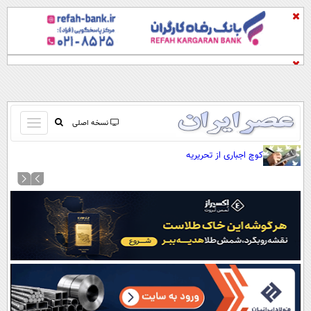
باز
نسخه اصلی
و
صفحه اول
کوچ اجباری از تحریریه
بسته
تماس با ما
کردن
آرشیو
منو
جستجو
نظرسنجی
آب و هوا
اوقات شرعی
پیوند ها
سواد زندگی