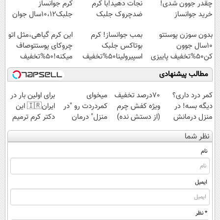
چقدر جوون شدی!
نجات دهید!با کرم
کرم جوانساز
خرید جوانساز
ضدچروک جلبک
جلبک10،12سال جوان
اسپیرولینا با تخفیف
شو50%تخفیف
بدون سوزن پوستتو
بمب جوانساز! کرم
این کرم گیاهی،مثل اتو
ویژه
10سال جوون
بوتاکس جلبک
چروکای پوستتوصاف
کن50%تخفیف پاییزی
اسپیرولینا50%تخفیف
میکنه!50%تخفیف
مطالب پیشنهادی
کمر درد داری؟
70درصد تخفیف
میخوای
برای اولین بار در
دیگه بسه! در
ویژه کفش چرم
کمردردت رو "در
ایران🇮🇷 این
منزل درمانش
(از دستش نده)
منزل" درمان
دکتر کرم ترمیم
کن
کنی؟ (◂فیلم +
کننده 23 روزه
نظر شما
(◀پرسش‌نامه)
◂پرسش‌نامه)
ساخت!
نام
ایمیل
* نظر