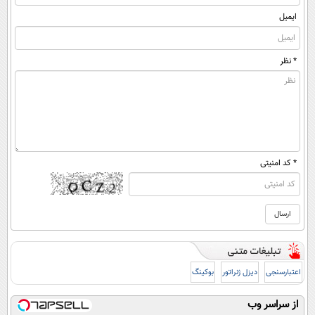
ایمیل
* نظر
* کد امنیتی
اعتبارسنجی
دیزل ژنراتور
بوکینگ
از سراسر وب