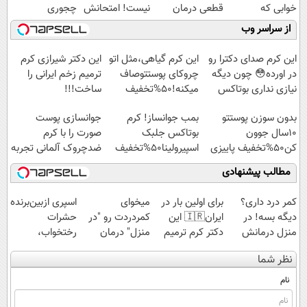
خوابی که
قطعی درمان
نیست! امتحانش
چجوری
میلیاردر شد.
کنید!
مجانیه😉
پولدارشی! باور
از سراسر وب
آموزش رایگان
◗پرسش‌نامه◖
نداری امتحانش
مجانیه
این کرم صدای دکترا رو
این کرم گیاهی،مثل اتو
این دکتر شیرازی کرم
در اورده😳 چون دیگه
چروکای پوستتوصاف
ترمیم زخم ایرانی را
نیازی نداری بوتاکس
میکنه!50%تخفیف
ساخت!!!
کنی!!!
بدون سوزن پوستتو
بمب جوانساز! کرم
جوانسازی پوست
10سال جوون
بوتاکس جلبک
صورت را با کرم
کن50%تخفیف پاییزی
اسپیرولینا50%تخفیف
ضدچروک آلمانی تجربه
کنید!
مطالب پیشنهادی
کمر درد داری؟
برای اولین بار در
میخوای
اسپری ازبین‌برنده
دیگه بسه! در
ایران🇮🇷 این
کمردردت رو "در
حشرات
منزل درمانش
دکتر کرم ترمیم
منزل" درمان
رختخواب،
کن
کننده 23 روزه
کنی؟ (◂فیلم +
مناسب برای
نظر شما
(◀پرسش‌نامه)
ساخت!
◂پرسش‌نامه)
مقابله با انواع
ساس
نام