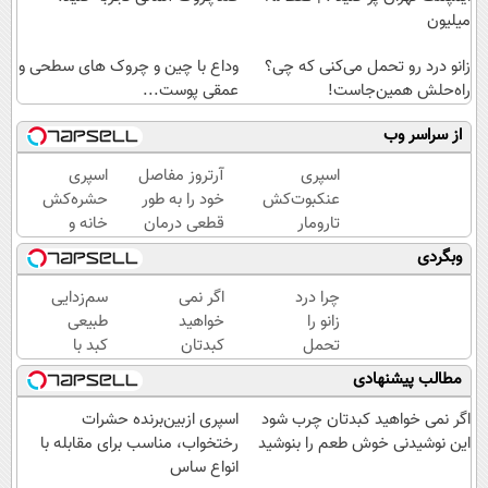
میلیون
زانو درد رو تحمل می‌کنی که چی؟
وداع با چین و چروک های سطحی و
راه‌حلش همین‌جاست!
عمقی پوست...
از سراسر وب
اسپری
آرتروز مفاصل
اسپری
عنکبوت‌‌کش
خود را به طور
حشره‌کش
تارومار
قطعی درمان
خانه و
ازبین‌برنده
کنید!
گیاهان
وبگردی
انواع
◗پرسش‌نامه◖
خانگی،
عنکبوت
نابودکننده
چرا درد
اگر نمی
سم‌زدایی
انواع
زانو را
خواهید
طبیعی
حشرات
تحمل
کبدتان
کبد با
خانگی و
می‌کنی؟
چرب
دمنوش
مطالب پیشنهادی
آفات
خیلی
شود این
گیاهی!
ساده
نوشیدنی
فقط تا
اگر نمی خواهید کبدتان چرب شود
اسپری ازبین‌برنده حشرات
درمنزل
خوش
پایان
این نوشیدنی خوش طعم را بنوشید
رختخواب، مناسب برای مقابله با
درمانش
طعم را
امروز50%تخفیف
انواع ساس