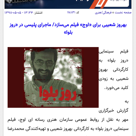
سیاسی
اقتصاد
صفحه نخست
»
فرهنگی/هنری
کد
۶۸۱۱۳۱
انتشار:
۱۳:۳۴ - ۰۵-۰۵-۱۳۹۸
جامعه
اقتصادی
بهروز شعیبی برای «اوج» فیلم می‌سازد/ ماجرای پلیسی در «روز
بلوا»
ورزشی
اجتماعی
خودرو
بین الملل
حوادث
فیلم سینمایی
فرهنگ و هنر
سیاست خارجی
سلامت
«روز بلوا» به
علم و دانش
یک برش دانایی
کارگردانی بهروز
قرآن
فناوری و It
شعیبی به زودی
محیط زیست
گوناگون
علمی
کلید می‌خورد.
سفر و تفریح
فیلم
سرگرمی
اخبار کریپتو
به
عصر ایران 2
اقتصاد
باشگاه مغز
گزارش خبرگزاری
آموزش زبان
خواندنی ها و دیدنی ها
ورزش
مجله تصویری سلاح
مهر به نقل از روابط عمومی سازمان هنری رسانه ای اوج، فیلم
داستان کوتاه
سیاست
سینمایی «روز بلوا» به کارگردانی بهروز شعیبی و تهیه‌کنندگی محمدرضا