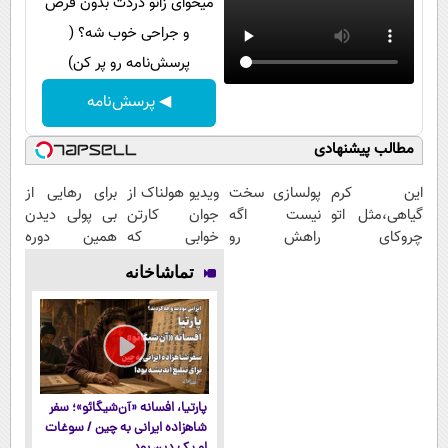
میخوای زانو دردت بدون قرص
و جراحی خوب شه؟ (
پرسش‌نامه رو پر کن)
◀ پرسش‌نامه
مطالب پیشنهادی
این کرم
پولسازی سخت
ویدیو هولناک از
برای رهایی از
گیاهی،مثل اتو
نیست اگه
جوان کارتن
بی پولی دیدن
چروکای
راهش رو
خوابی که
همین دوره
پوستتوصاف
بدونی! " دوره
میلیاردر شد.
رایگان کافیه!
تماشاخانه
میکنه!50%تخفیف
رایگان "
آموزش رایگان
(شمارتو وارد
کن)
پارتیا، افسانه «آن‌شیگائو»؛ سفر
شاهزاده ایرانی به چین / سوغات