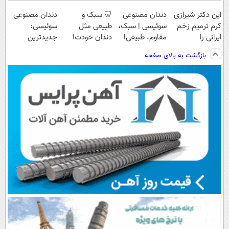
این دکتر شیرازی
دندان مصنوعی
🦷 سبک و
دندان مصنوعی
کرم ترمیم زخم
سوئیسی | سبک،
طبیعی مثل
سوئیسی:
ایرانی را
مقاوم، طبیعی!
دندان خودت!
جدیدترین
ساخت!!!
ویزیت
نصب آسان و
فناوری اروپا،
بازگشت به بالای صفحه
رایگان+پرداخت
پرداخت اقساطی
سبک و مقاوم |
اقساطی😍
💳 📍 تهران
پرداخت قسطی