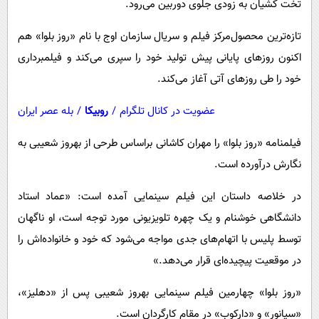
تخت کشیان به زودی جلوی دوربین می‌رود.
پیامک
سرگرمی
روانشناسی
فناوری
تازه‌ترین محصول‌مرکز فیلم و سریال سازمان اوج با نام «روز بلوا» هم
اکنون روزهای پایانی پیش تولید خود را سپری می‌کند و فیلمبرداری
آشپزی
گوناگون
خود را طی روزهای آتی آغاز می‌کند.
دانلود
حوادث
عضویت در کانال تلگرام
/
روبیکا
/
بله عصر ایران
محیط زیست
سلامت
فیلمنامه «روز بلوا» را مهران کاشانی براساس طرحی از بهروز شعیبی به
نگارش درآورده است.
فرهنگی
بین الملل
در خلاصه داستان این فیلم سینمایی آمده است: «عماد استاد
دانشگاهی خوشنام و یک چهره تلویزیونی مورد توجه است، او ناگهان
اجتماعی
توسط پلیس با اتهام‌های جدی مواجه می‌شود که خود و خانواده‌اش را
حیات وحش
در موقعیت پیچیده‌ای قرار می‌دهد.»
سیاست خارجی
«روز بلوا» چهارمین فیلم سینمایی بهروز شعیبی پس از «دهلیز»،
«سیانور» و «دارکوب» در مقام کارگردان است.