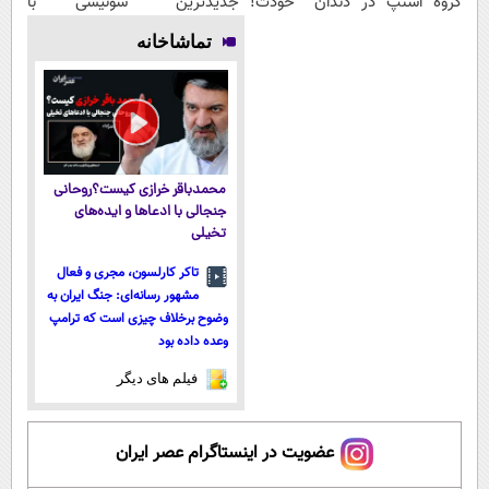
گروه اسنپ در
دندان خودت!
جدیدترین
سوئیسی با
۱۴۰۴
نصب آسان و
فناوری اروپا،
تکنولوژی
تماشاخانه
پرداخت
سبک و مقاوم |
دیجیتال |
اقساطی 💳 📍
پرداخت قسطی
پرداخت در 4
تهران
قسط |📍 تهران
محمدباقر خرازی کیست؟روحانی
جنجالی با ادعاها و ایده‌های
تخیلی
تاکر کارلسون، مجری و فعال
مشهور رسانه‌ای: جنگ ایران به
وضوح برخلاف چیزی است که ترامپ
وعده داده بود
فیلم های دیگر
عضویت در اینستاگرام عصر ایران