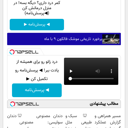
کمر درد داری؟ دیگه بسه! در
منزل درمانش کن
(◀پرسش‌نامه)
◀ پرسش‌نامه ▶
برخورد تاریخی موشک فالکون ۹ با ماه
درد زانو رو برای همیشه از
یادت ببر! ◀ پرسش‌نامه رو
تکمیل کن ▶
◀ پرسش‌نامه
مطالب پیشنهادی
Image failed to
Image failed to
Image failed to
Image failed to
load
load
load
load
مسیر همراهی و
🦷 سبک و
دندان مصنوعی
🦷 دندان
گزارش عملکرد
طبیعی مثل
سوئیسی:
مصنوعی