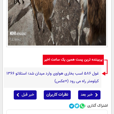
پربیننده ترین پست همین یک ساعت اخیر
غول 586 اسب بخاری هواوی وارد میدان شد؛ استلاتو 1366
کیلومتر راه می رود (+عکس)
خبر بعد
نظرات کاربران
خبر قبل
اشتراک گذاری :
Image failed to load