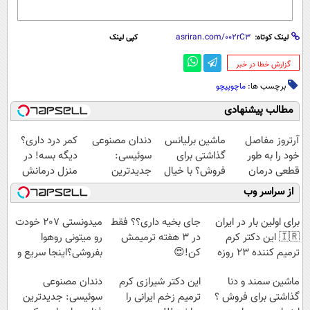
لینک کوتاه:
کپی لینک
‌گزارش خطا در خبر
برچسب ها:
ماچوپیچو
مطالب پیشنهادی
Image failed to
Image failed to
Image failed to
Image failed to
load
load
load
load
آرتروز مفاصل
ماشین برلیانس
دندان مصنوعی
کمر درد داری؟
خود را به طور
گذاشتی برای
سوئیسی:
دیگه بسه! در
قطعی درمان
فروش؟ با خیال
جدیدترین
منزل درمانش
کنید!
راحت بفروش
فناوری اروپا،
کن
از سراسر وب
◗پرسش‌نامه◖
سبک و مقاوم |
(◀پرسش‌نامه)
Image failed to load
Image failed to load
Image failed to load
پرداخت قسطی
برای اولین بار در ایران
جای بخیه داری؟؟ فقط
میدونستی 207 خودت
🇮🇷 این دکتر کرم
در 3 هفته ترمیمش
رو میتونی روهوا
ترمیم کننده 23 روزه
کن!😍
بفروشی؟اینجا سریع و
ساخت!
راحت بفروش
Image failed to load
Image failed to load
Image failed to load
ماشین سمند و دنا
این دکتر شیرازی کرم
دندان مصنوعی
گذاشتی برای فروش ؟
ترمیم زخم ایرانی را
سوئیسی: جدیدترین