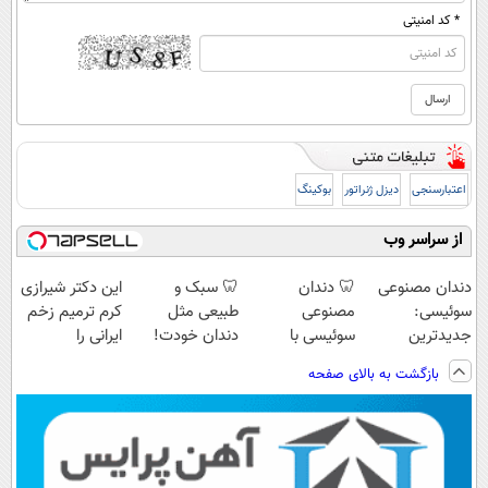
* کد امنیتی
اعتبارسنجی
دیزل ژنراتور
بوکینگ
از سراسر وب
Image failed to
Image failed to
Image failed to
Image failed to
load
load
load
load
دندان مصنوعی
🦷 دندان
🦷 سبک و
این دکتر شیرازی
سوئیسی:
مصنوعی
طبیعی مثل
کرم ترمیم زخم
جدیدترین
سوئیسی با
دندان خودت!
ایرانی را
فناوری اروپا،
تکنولوژی
نصب آسان و
ساخت!!!
بازگشت به بالای صفحه
سبک و مقاوم |
دیجیتال |
پرداخت اقساطی
پرداخت قسطی
پرداخت در 4
💳 📍 تهران
قسط |📍 تهران