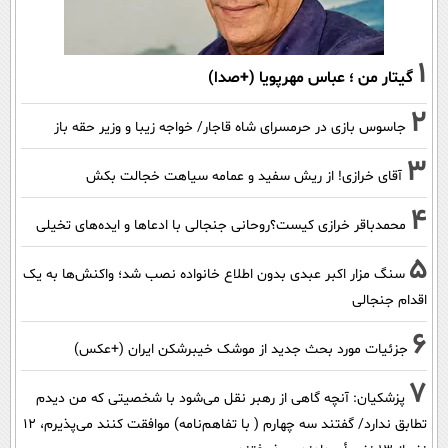
1
گیتار من ؛ عباس مهرپویا (+صدا)
2
جاسوس بازی در حرمسرای شاه قاجار/ خواجه زیبا و وزیر حقه باز
3
آقای خرازی! از ریش سفید و عمامه سیاهت خجالت بکش
4
محمدباقر خرازی کیست؟روحانی جنجالی با ادعاها و ایده‌های تخیلی
5
سنگ مزار اکبر عبدی بدون اطلاع خانواده نصب شد؛ واکنش‌ها به یک
اقدام جنجالی
6
جزئیات مورد بحث جدید از موشک خیبرشکن ایران (+عکس)
7
پزشکیان‌: آنچه گاهی از رهبر نقل می‌شود با شخصیتی که من دیدم
تطابق ندارد/ گفتند سه چهارم ( با تفاهم‌نامه) موافقت کنند می‌پذیرم، 12