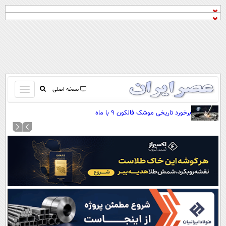
باز
نسخه اصلی
و
صفحه اول
برخورد تاریخی موشک فالکون ۹ با ماه
بسته
تماس با ما
کردن
آرشیو
منو
جستجو
نظرسنجی
آب و هوا
اوقات شرعی
پیوند ها
سواد زندگی