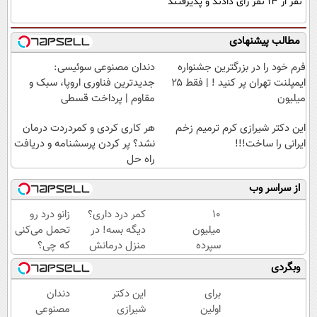
نفر از 13 نفر رأی دادند و پذیرفتند
مطالب پیشنهادی
Image failed to load
Image failed to load
فرم خود را در بزرگترین جشنواره
دندان مصنوعی سوئیسی:
ایمپلنت تهران پر کنید ! | فقط ۲۵
جدیدترین فناوری اروپا، سبک و
میلیون
مقاوم | پرداخت قسطی
Image failed to load
Image failed to load
این دکتر شیرازی کرم ترمیم زخم
هر کاری کردی و کمردردت درمان
ایرانی را ساخت!!!
نشد؟ پر کردن پرسشنامه و دریافت
راه حل
از سراسر وب
10
کمر درد داری؟
زانو درد رو
Image failed to load
Image failed to load
Image failed to load
Image failed to load
میلیون
دیگه بسه! در
تحمل می‌کنی
سپرده
منزل درمانش
که چی؟
کن،
کن
راه‌حلش
وبگردی
20
(◀پرسش‌نامه)
همین‌جاست!
میلیون
برای
این دکتر
دندان
Image failed to load
بردار🔥
Image failed to load
Image failed to load
Image failed to load
اولین
شیرازی
مصنوعی