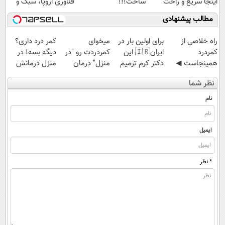
اینجا سریع و راحت
ساخت!!!
فناوری اروپا، سبک و
بفروش
مقاوم | پرداخت
مطالب پیشنهادی
قسطی
Image failed to
Image failed to
Image failed to
Image failed to
load
load
load
load
‌راه خلاصی از
برای اولین بار در
میخوای
کمر درد داری؟
کمردرد
ایران🇮🇷 این
کمردردت رو "در
دیگه بسه! در
همینجاست ◀
دکتر کرم ترمیم
منزل" درمان
منزل درمانش
فقط کافیه فرم
کننده 23 روزه
کنی؟ (◂فیلم +
کن
نظر شما
رو پر کنی!
ساخت!
◂پرسش‌نامه)
(◀پرسش‌نامه)
نام
ایمیل
* نظر