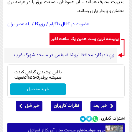
مدیریت مصرف همانند سایر هموطنان، صنعت برق را در عرضه برق
مطمئن و پایدار یاری رسانند.
عضویت در کانال تلگرام
/
روبیکا
/
بله عصر ایران
پربیننده ترین پست همین یک ساعت اخیر
زنِ بادیگارد محافظ نیوشا ضیغمی در مسجد شهرک غرب
با این نوشیدنی گیاهی کبدت
همیشه پرقدرته55%تخفیف
خرید محصول
خبر بعد
نظرات کاربران
خبر قبل
اشتراک گذاری :
خروج هواپیماهای سوخت‌رسان آمریکا از اسرائیل