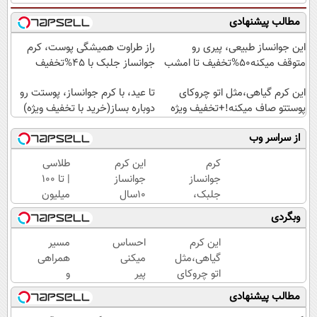
مطالب پیشنهادی
این جوانساز طبیعی، پیری رو
راز طراوت همیشگی پوست، کرم
متوقف میکنه50%تخفیف تا امشب
جوانساز جلبک با 45%تخفیف
این کرم گیاهی،مثل اتو چروکای
تا عید، با کرم جوانساز، پوستت رو
پوستتو صاف میکنه!+تخفیف ویژه
دوباره بساز(خرید با تخفیف ویژه)
از سراسر وب
کرم
این کرم
طلاسی
جوانساز
جوانساز
| تا 100
جلبک،
10سال
میلیون
هدیه
سنتو
وام
وبگردی
طبیعت به
کم
آنی
شما(خرید
میکنه
خرید
این کرم
احساس
مسیر
با تخفیف
(با
طلا💰
گیاهی،مثل
میکنی
همراهی
ویژه)
تخفیف
ثبت
اتو چروکای
پیر
و
ویژه)
نام
پوستتوصاف
شدی؟
گزارش
مطالب پیشنهادی
کن!
میکنه!50%تخفیف
جوانی
عملکرد