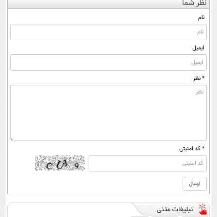
نظر شما
(◀پرسش‌نامه)
ساخت!
داری!
◂پرسش‌نامه)
نام
ایمیل
* نظر
* کد امنیتی