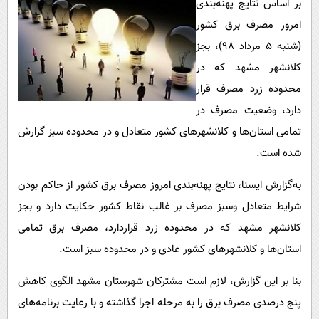
بر اساس نتایج پهنه‌بندی
پیامک
سرگرمی
امروز مصرف برق کشور
روانشناسی
فناوری
(شنبه 5 مرداد 98)، بجز
آشپزی
گوناگون
کلانشهر مشهد که در
دانلود
حوادث
محدوده زرد مصرف قرار
دارد، وضعیت مصرف در
محیط زیست
تمامی استان‌ها و کلانشهرهای کشور متعادل و در محدوده سبز گزارش
سلامت
شده است.
فرهنگی
به‌گزارش ایسنا، نتایج پهنه‌بندی امروز مصرف برق کشور از حاکم بودن
بین الملل
شرایط متعادل وسبز مصرف بر غالب نقاط کشور حکایت دارد و بجز
اجتماعی
کلانشهر مشهد که در محدوده زرد قراردارد، مصرف برق تمامی
حیات وحش
استان‌ها و کلانشهرهای کشور عادی و در محدوده سبز است.
سیاست خارجی
بنا بر این گزارش، لازم است مشترکان شهرستان مشهد الگوی کاهش
پنج درصدی مصرف برق را به مرحله اجرا گذاشته و با رعایت برنامه‌های