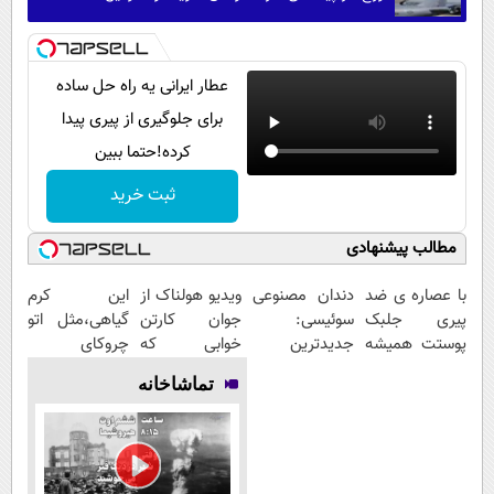
عطار ایرانی یه راه حل ساده
برای جلوگیری از پیری پیدا
کرده!حتما ببین
ثبت خرید
مطالب پیشنهادی
با عصاره ی ضد
دندان مصنوعی
ویدیو هولناک از
این کرم
پیری جلبک
سوئیسی:
جوان کارتن
گیاهی،مثل اتو
پوستت همیشه
جدیدترین
خوابی که
چروکای
جوونه!
فناوری اروپا،
میلیاردر شد.
پوستتوصاف
تماشاخانه
سبک و مقاوم |
آموزش رایگان
میکنه!50%تخفیف
پرداخت قسطی