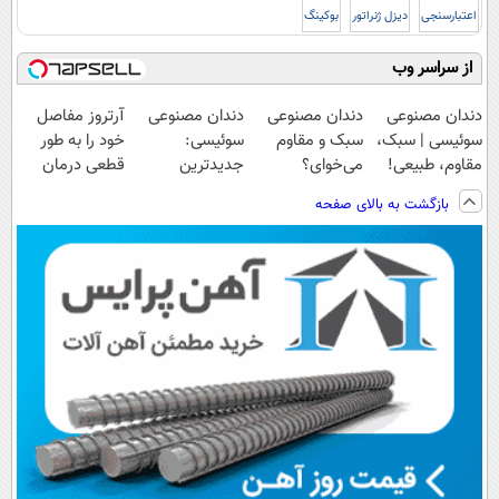
اعتبارسنجی
دیزل ژنراتور
بوکینگ
از سراسر وب
دندان مصنوعی
دندان مصنوعی
دندان مصنوعی
آرتروز مفاصل
سوئیسی | سبک،
سبک و مقاوم
سوئیسی:
خود را به طور
مقاوم، طبیعی!
می‌خوای؟
جدیدترین
قطعی درمان
ویزیت
پرداخت اقساطی
فناوری اروپا،
کنید!
بازگشت به بالای صفحه
رایگان+پرداخت
هم داریم!😍 |
سبک و مقاوم |
◗پرسش‌نامه◖
اقساطی😍
📍تهران
پرداخت قسطی