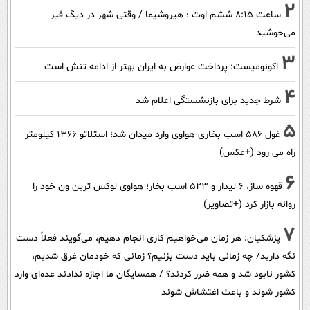
2
ساعت ۸:۱۵ ششم اوت ؛ هیروشیما / وقتی شهر در دیگ قیر
می‌جوشید
3
اکونومیست: پرداخت عوارض به ایران بهتر از ادامه تنش است
4
شرط جدید برای بازنشستگی اعلام شد
5
غول 586 اسب بخاری هواوی وارد میدان شد؛ استلاتو 1366 کیلومتر
راه می رود (+عکس)
6
قهوه ساز، 6 لیدار و 523 اسب بخار؛ هواوی لوکس ترین ون خود را
روانه بازار کرد (+تصاویر)
7
پزشکیان: هر زمان می‌خواهیم کاری انجام دهیم، می‌گویند فعلاً دست
نگه دارید/ چه زمانی باید دست بزنیم؟ زمانی که خودمان غرق شدیم،
کشور نابود شد و همه ضرر کردند؟ / همسایگان ما اجازه ندادند عده‌ای وارد
کشور شوند و باعث اغتشاش شوند