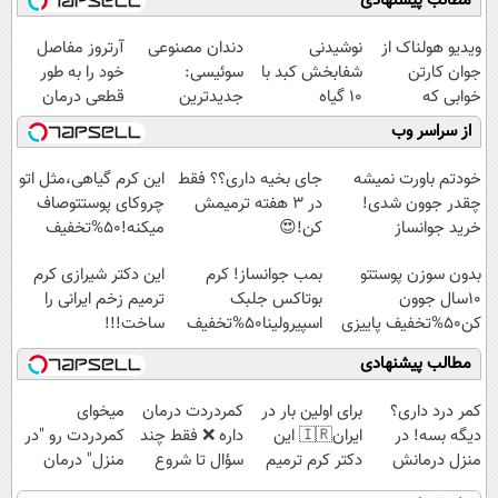
مطالب پیشنهادی
ویدیو هولناک از
نوشیدنی
دندان مصنوعی
آرتروز مفاصل
جوان کارتن
شفابخش کبد با
سوئیسی:
خود را به طور
خوابی که
10 گیاه
جدیدترین
قطعی درمان
میلیاردر شد.
موثر(تخفیف تا
فناوری اروپا،
کنید!
از سراسر وب
آموزش رایگان
امشب)
سبک و مقاوم |
◗پرسش‌نامه◖
پرداخت قسطی
خودتم باورت نمیشه
جای بخیه داری؟؟ فقط
این کرم گیاهی،مثل اتو
چقدر جوون شدی!
در 3 هفته ترمیمش
چروکای پوستتوصاف
خرید جوانساز
کن!😍
میکنه!50%تخفیف
اسپیرولینا با تخفیف
بدون سوزن پوستتو
بمب جوانساز! کرم
این دکتر شیرازی کرم
ویژه
10سال جوون
بوتاکس جلبک
ترمیم زخم ایرانی را
کن50%تخفیف پاییزی
اسپیرولینا50%تخفیف
ساخت!!!
مطالب پیشنهادی
کمر درد داری؟
برای اولین بار در
‌کمردردت درمان
میخوای
دیگه بسه! در
ایران🇮🇷 این
داره ❌ فقط چند
کمردردت رو "در
منزل درمانش
دکتر کرم ترمیم
سؤال تا شروع
منزل" درمان
کن
کننده 23 روزه
بهبودی فاصله‌
کنی؟ (◂فیلم +