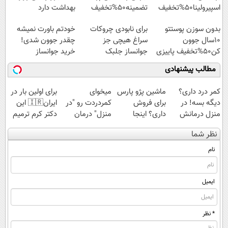
اسپیرولینا50%تخفیف
تضمینه50%تخفیف
بهداشت دارد
بدون سوزن پوستتو
برای نابودی چروکات
خودتم باورت نمیشه
10سال جوون
سراغ هیچی جز
چقدر جوون شدی!
کن50%تخفیف پاییزی
جوانساز جلبک
خرید جوانساز
نرو(تخفیف40%)
اسپیرولینا با تخفیف
مطالب پیشنهادی
ویژه
کمر درد داری؟
ماشین پژو پارس
میخوای
برای اولین بار در
دیگه بسه! در
برای فروش
کمردردت رو "در
ایران🇮🇷 این
منزل درمانش
داری؟ اینجا
منزل" درمان
دکتر کرم ترمیم
کن
سریع بفروشش
کنی؟ (◂فیلم +
کننده 23 روزه
نظر شما
(◀پرسش‌نامه)
◂پرسش‌نامه)
ساخت!
نام
ایمیل
* نظر