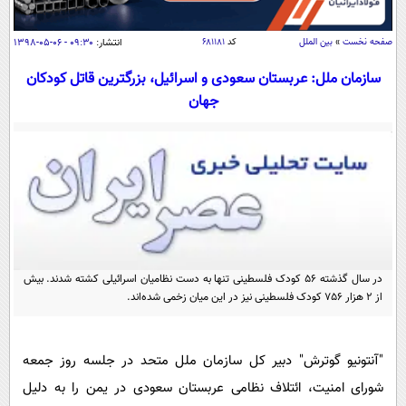
سیاسی
اقتصاد
صفحه نخست
»
بین الملل
کد
۶۸۱۱۸۱
انتشار:
۰۹:۳۰ - ۰۶-۰۵-۱۳۹۸
جامعه
اقتصادی
سازمان ملل: عربستان سعودی و اسرائیل، بزرگترین قاتل کودکان
ورزشی
جهان
اجتماعی
خودرو
بین الملل
حوادث
فرهنگ و هنر
سیاست خارجی
سلامت
علم و دانش
یک برش دانایی
قرآن
فناوری و It
محیط زیست
گوناگون
علمی
سفر و تفریح
در سال گذشته 56 کودک فلسطینی تنها به دست نظامیان اسرائیلی کشته شدند. بیش
فیلم
سرگرمی
اخبار کریپتو
از 2 هزار 756 کودک فلسطینی نیز در این میان زخمی شده‌اند.
عصر ایران 2
اقتصاد
باشگاه مغز
آموزش زبان
خواندنی ها و دیدنی ها
ورزش
مجله تصویری سلاح
"آنتونیو گوترش" دبیر کل سازمان ملل متحد در جلسه روز جمعه
داستان کوتاه
سیاست
شورای امنیت، ائتلاف نظامی عربستان سعودی در یمن را به دلیل