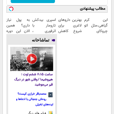
مطالب پیشنهادی
این کرم
بهترین داروهای
اسپری بیدکش
به پول نیاز
گیاهی،مثل اتو
لاغری برای
تارومار با
داری؟ همین
چروکای
شروع کاهش
اثرفوری ،
الان این دوره
پوستتوصاف
وزن، ارسال از
محافظ لباس در
رایگان رو شرکت
تماشاخانه
میکنه!50%تخفیف
داروخانه های
مقابل بید
کن تا دیر
نزدیکت!
نشده!
ساعت ۸:۱۵ ششم اوت ؛
هیروشیما / وقتی شهر در دیگ
قیر می‌جوشید
محمدباقر خرازی کیست؟
روحانی جنجالی با ادعاها و
ایده‌های تخیلی
فیلم های دیگر