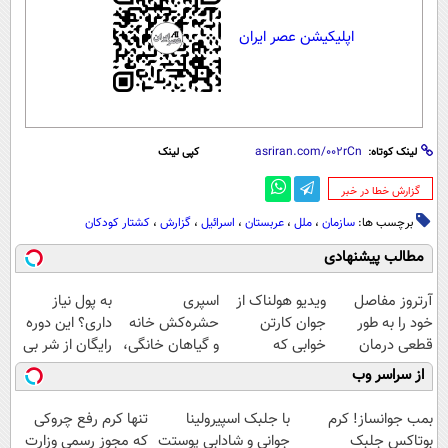
اپلیکیشن عصر ایران
لینک کوتاه:
کپی لینک
‌گزارش خطا در خبر
برچسب ها:
سازمان
،
ملل
،
عربستان
،
اسرائیل
،
گزارش
،
کشتار کودکان
مطالب پیشنهادی
آرتروز مفاصل
ویدیو هولناک از
اسپری
به پول نیاز
خود را به طور
جوان کارتن
حشره‌کش خانه
داری؟ این دوره
قطعی درمان
خوابی که
و گیاهان خانگی،
رایگان از شر بی
کنید!
میلیاردر شد.
نابودکننده انواع
پولی خلاصت
از سراسر وب
◗پرسش‌نامه◖
آموزش رایگان
حشرات خانگی و
میکنه
آفات
بمب جوانساز! کرم
با جلبک اسپیرولینا
تنها کرم رفع چروکی
بوتاکس جلبک
جوانی و شادابی پوستت
که مجوز رسمی وزارت