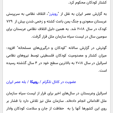
پیامک
کشتار کودکان محکوم کرد.
سرگرمی
روانشناسی
فناوری
به گزارش
عصر ایران
به نقل از "
رویترز
"، ائتلاف نظامی به سرپرستی
آشپزی
عربستان سعودی و جنگ یمن باعث کشته و زخمی شدن بیش از 729
گوناگون
کودک در سال 2018 شد. به همین دلیل ائتلاف نظامی عربستان برای
دانلود
حوادث
سومین سال در لیست سیاه سازمان ملل قرار گرفت.
محیط زیست
گوترش در گزارش سالانه "کودکان و درگیری‌های مسلحانه" افزود:
سلامت
میزان کشتار و مصدومیت کودکان فلسطینی توسط نیروهای نظامی
فرهنگی
اسرائیل در سال 2018 به بالاترین سطح خود در 4 سال گذشته رسیده
بین الملل
است.
اجتماعی
عضویت در کانال تلگرام
/
روبیکا
/
بله عصر ایران
حیات وحش
اسرائیل وعربستان در سال‌های اخیر برای فرار از لیست سیاه سازمان
سیاست خارجی
ملل اقداماتی انجام داده‌اند. سازمان ملل نیز تلاش دارد با فشار بر
روی این کشورها آنها را به حفاظت از جان و سلامت کودکان وادار