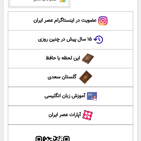
عضویت در اینستاگرام عصر ایران
۱۵ سال پیش در چنین روزی
این لحظه با حافظ
گلستان سعدی
آموزش زبان انگلیسی
آپارات عصر ایران