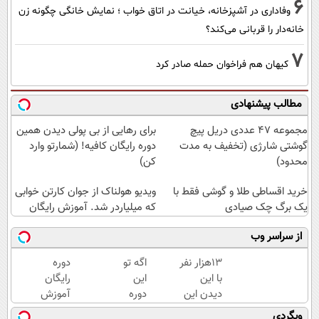
6
وفاداری در آشپزخانه، خیانت در اتاق خواب ؛ نمایش خانگی چگونه زن
خانه‌دار را قربانی می‌کند؟
7
کیهان هم فراخوان حمله صادر کرد
مطالب پیشنهادی
مجموعه 47 عددی دریل پیچ
برای رهایی از بی پولی دیدن همین
گوشتی شارژی (تخفیف به مدت
دوره رایگان کافیه! (شمارتو وارد
محدود)
کن)
خرید اقساطی طلا و گوشی فقط با
ویدیو هولناک از جوان کارتن خوابی
یک برگ چک صیادی
که میلیاردر شد. آموزش رایگان
از سراسر وب
13هزار نفر
اگه تو
دوره
با این
این
رایگان
دیدن این
دوره
آموزش
دوره به
شرکت
ارز
وبگردی