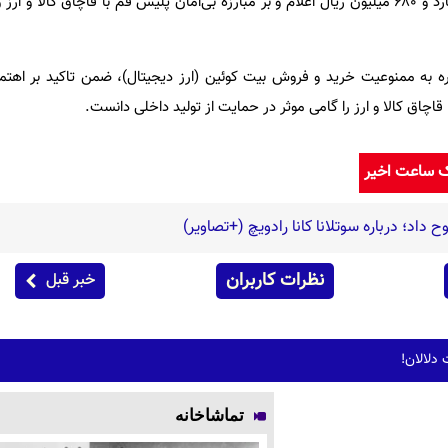
اموال مکشوفه را بیش از 57 میلیارد و 680 میلیون ریال اعلام و بر مبارزه بی‌امان پلیس قم با قاچاق کال
اره به ممنوعیت خرید و فروش بیت کوئین (ارز دیجیتال)، ضمن تاکید بر اهت
 قاچاق کالا و ارز را گامی موثر در حمایت از تولید داخلی دانست.
ک ساعت اخیر
 داد؛ درباره سوتلانا کانا رادویچ (+تصاویر)
نظرات کاربران
خبر قبل
دلالان!
تماشاخانه