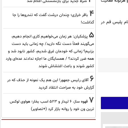
ا و ارز و هرگونه فعالیت
شرط جدید برای بازنشستگی اعلام شد
4
باقر خرازی؛ چندان درشت گفت که تندروها را جا
مام پلیس قم در
گذاشت!
5
پزشکیان: هر زمان می‌خواهیم کاری انجام دهیم،
می‌گویند فعلاً دست نگه دارید/ چه زمانی باید دست
بزنیم؟ زمانی که خودمان غرق شدیم، کشور نابود شد و
همه ضرر کردند؟ / همسایگان ما اجازه ندادند عده‌ای وارد
کشور شوند و باعث اغتشاش شوند
6
آقای رئیس جمهور! این هم یک نمونه از حذف که در
گزارش خود به صراحت انتقاد کردید
7
قهوه ساز، 6 لیدار و 523 اسب بخار؛ هواوی لوکس
ترین ون خود را روانه بازار کرد (+تصاویر)