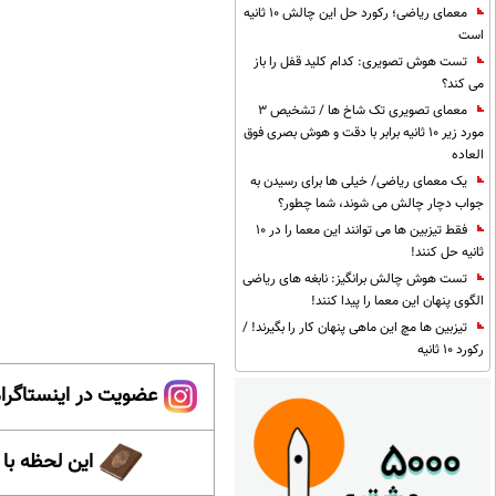
معمای ریاضی؛ رکورد حل این چالش 10 ثانیه
است
تست هوش تصویری: کدام کلید قفل را باز
می کند؟
معمای تصویری تک شاخ ها / تشخیص 3
مورد زیر 10 ثانیه برابر با دقت و هوش بصری فوق
العاده
یک معمای ریاضی/ خیلی ها برای رسیدن به
جواب دچار چالش می شوند، شما چطور؟
فقط تیزبین ها می توانند این معما را در 10
ثانیه حل کنند!
تست هوش چالش برانگیز: نابغه های ریاضی
الگوی پنهان این معما را پیدا کنند!
تیزبین ها مچ این ماهی پنهان کار را بگیرند! /
رکورد 10 ثانیه
عضویت در اینستاگرام
این لحظه با