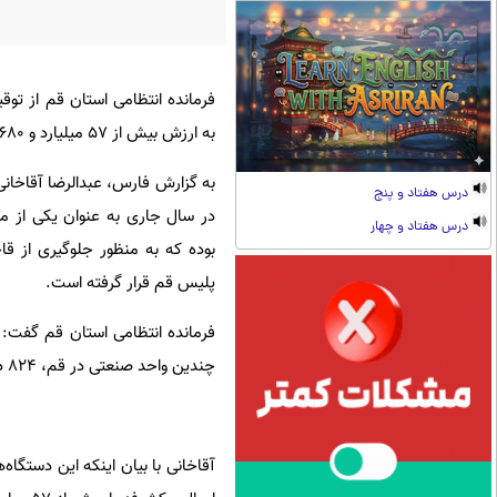
به ارزش بیش از 57 میلیارد و 680 میلیون ریال در قم خبر داد.
به گزارش فارس، عبدالرضا آقاخانی ا
درس هفتاد و پنج
در سال جاری به عنوان یکی از مه
درس هفتاد و چهار
بوده که به منظور جلوگیری از قا
پلیس قم قرار گرفته است.
فرمانده انتظامی استان قم گفت: د
چندین واحد صنعتی در قم، 824 دستگاه ماینر (برای تولید ارز دیجیتال - بیت کوئین) در یک ماهه گذشته کشف شده است.
آقاخانی با بیان اینکه این دستگاه