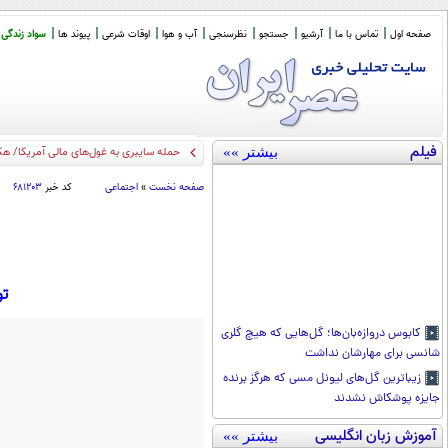
صفحه اول
تماس با ما
آرشیو
جستجو
نظرسنجی
آب و هوا
اوقات شرعی
پیوند ها
سواد زندگی
فیلم
بیشتر »»
بهترین
_
صفحه نخست
»
اجتماعی
کد خبر
۶۸۱۲۰۳
توقیف 824 
کابوس دروازه‌بان‌ها؛ گل‌هایی که هیچ گلری
شانسی برای مهارشان نداشت
زیباترین گل‌های لیونل مسی که هرگز برنده
جایزه پوشکاش نشدند
آموزش زبان انگلیسی
بیشتر »»