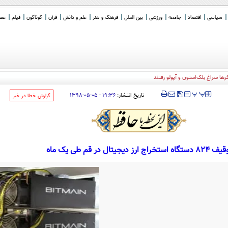
سیاسی
اقتصاد
جامعه
ورزشی
بین الملل
فرهنگ و هنر
علم و دانش
قرآن
گوناگون
فیلم
عصر 
‍‍‍ پ
پ
تاریخ انتشار:
۱۹:۳۶ - ۰۵-۰۵-۱۳۹۸
‌گزارش خطا در خبر
دستگاه استخراج ارز دیجیتال در قم طی یک ماه