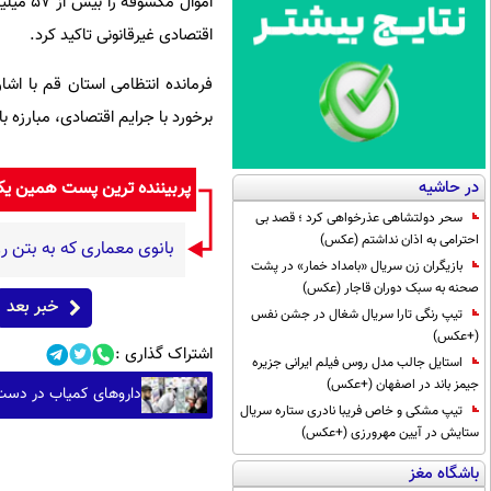
اقتصادی غیرقانونی تاکید کرد.
فرمانده انتظامی استان قم با اش
برخورد با جرایم اقتصادی، مبارزه با
پربیننده ترین پست همین ی
در حاشیه
سحر دولتشاهی عذرخواهی کرد ؛ قصد بی
احترامی به اذان نداشتم (عکس)
بانوی معماری که به بتن روح
بازیگران زن سریال «بامداد خمار» در پشت
صحنه به سبک دوران قاجار (عکس)
خبر بعد
تیپ رنگی تارا سریال شغال در جشن نفس
(+عکس)
اشتراک گذاری :
استایل جالب مدل روس فیلم ایرانی جزیره
جیمز باند در اصفهان (+عکس)
داروهای کمیاب در دست 
تیپ مشکی و خاص فریبا نادری ستاره سریال
ستایش در آیین مهرورزی (+عکس)
باشگاه مغز