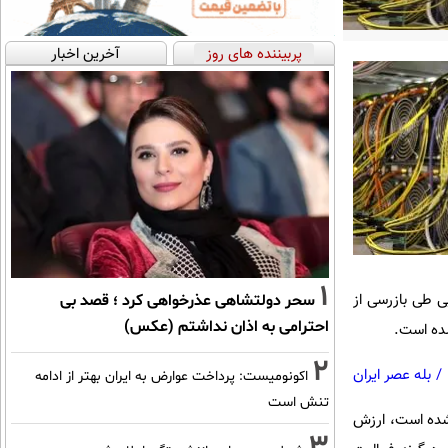
پربیننده های روز
آخرین اخبار
1
ی طی بازرسی از
سحر دولتشاهی عذرخواهی کرد ؛ قصد بی
احترامی به اذان نداشتم (عکس)
2
/
بله عصر ایران
اکونومیست: پرداخت عوارض به ایران بهتر از ادامه
تنش است
ر شده است، ارزش
3