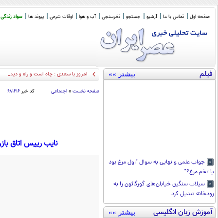
صفحه اول
تماس با ما
آرشیو
جستجو
نظرسنجی
آب و هوا
اوقات شرعی
پیوند ها
سواد زندگی
فیلم
بیشتر »»
امروز با سعدی : چاه است و راه و دیدهٔ بینا
صفحه نخست
»
اجتماعی
کد خبر
۶۸۱۲۱۶
نایب رییس اتاق بازر
جواب علمی و نهایی به سوال "اول مرغ بود
یا تخم مرغ؟"
سیلاب سنگین خیابان‌های گورگائون را به
رودخانه تبدیل کرد
آموزش زبان انگلیسی
بیشتر »»