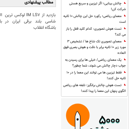
مطالب پیشنهادی
چالش بینایی؛ اگر تیزبین و سریع هستی
شرکت کن!
بازدید از IM LS7 لوکس ترین
ا
معمای ریاضی؛ رکورد حل این چالش 10 ثانیه
شاسی بلند برقی ایران در
با
است
باشگاه انقلاب
تست هوش تصویری: کدام کلید قفل را باز
می کند؟
معمای تصویری تک شاخ ها / تشخیص 3
مورد زیر 10 ثانیه برابر با دقت و هوش بصری فوق
العاده
یک معمای ریاضی/ خیلی ها برای رسیدن به
جواب دچار چالش می شوند، شما چطور؟
فقط تیزبین ها می توانند این معما را در 10
ثانیه حل کنند!
تست هوش چالش برانگیز: نابغه های ریاضی
الگوی پنهان این معما را پیدا کنند!