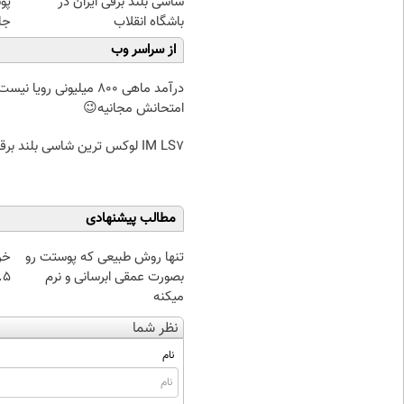
شاسی بلند برقی ایران در
پو
باشگاه انقلاب
جلبک(
از سراسر وب
درآمد ماهی 800 میلیونی رویا نیس
امتحانش مجانیه😉
IM LS7 لوکس ترین شاسی بلند برقی ایران
مطالب پیشنهادی
تنها روش طبیعی که پوستت رو
خر
بصورت عمقی ابرسانی و نرم
۰.۵ گرم تا
میکنه
نظر شما
نام