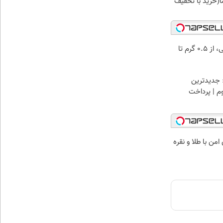
(خرید با تخفیف
خرید شمش پلمپ طلاسی، از ۰.۵ گرم تا
 جدیدترین
وم | پرداخت
من با طلا و نقره