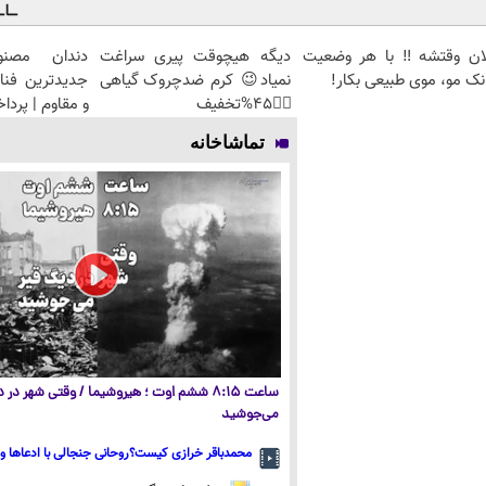
لان وقتشه‼️ با هر وضعیت
دیگه هیچوقت پیری سراغت
دندان مصنو
نک مو، موی طبیعی بکار!
نمیاد😉 کرم ضدچروک گیاهی
جدیدترین فنا
👈🏻45%تخفیف
و مقاوم | پرد
تماشاخانه
ساعت ۸:۱۵ ششم اوت ؛ هیروشیما / وقتی شهر در
می‌جوشید
محمدباقر خرازی کیست؟روحانی جنجالی با ادعاها و 