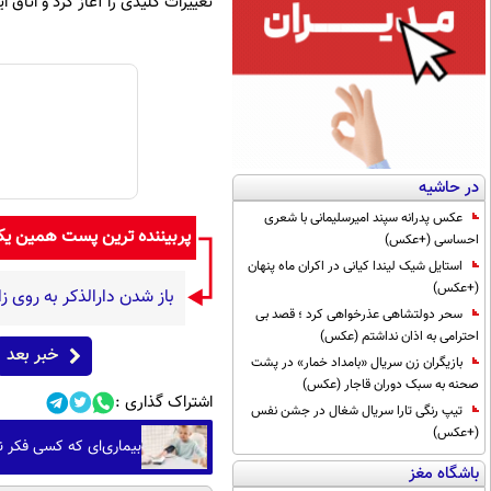
تغییرات کلیدی را آغاز کرد و اتاق 
در حاشیه
عکس پدرانه سپند امیرسلیمانی با شعری
پربیننده ترین پست همین ی
احساسی (+عکس)
استایل شیک لیندا کیانی در اکران ماه پنهان
(+عکس)
باز شدن دارالذکر به روی ز
سحر دولتشاهی عذرخواهی کرد ؛ قصد بی
احترامی به اذان نداشتم (عکس)
خبر بعد
بازیگران زن سریال «بامداد خمار» در پشت
صحنه به سبک دوران قاجار (عکس)
اشتراک گذاری :
تیپ رنگی تارا سریال شغال در جشن نفس
(+عکس)
بیماری‌ای که کسی فکر ن
باشگاه مغز