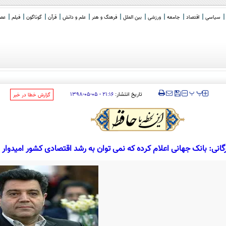
سیاسی
اقتصاد
جامعه
ورزشی
بین الملل
فرهنگ و هنر
علم و دانش
قرآن
گوناگون
فیلم
عصر 
 و آفتاب
‍‍‍ پ
پ
تاریخ انتشار:
۲۱:۱۶ - ۰۵-۰۵-۱۳۹۸
‌گزارش خطا در خبر
گانی: بانک جهانی اعلام کرده که نمی توان به رشد اقتصادی کشور امیدوار 