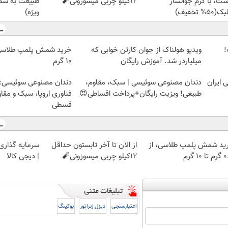
ست، با کرم جوانساز
12کیلو چربی میسوزونی🧨
طبیعت به شما
50% تخفیف)
ویژه)
ت!
ویدیو هولناک از جوان کارتن خوابی که
میلیاردر شد. آموزش رایگان
۱۰ گرم
دندان مصنوعی سوئیسی | سبک، مقاوم،
دندان مصنوعی سوئیسی:
طبیعی! ویزیت رایگان+پرداخت اقساطی😍
فناوری اروپا، سبک و مقا
قسطی
ید شمش پلمپ طلاسی، از
از الان تا آخر تابستون حداقل
سرمایه گذاری ا
 ۱۰ گرم
12کیلو چربی میسوزونی🧨
| دیجی کالا
اعتبارسنجی
دیزل ژنراتور
بوکینگ