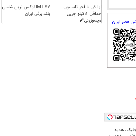
اقساطی😍
از الان تا آخر تابستون
IM LS7 لوکس ترین شاسی
حداقل 12کیلو چربی
بلند برقی ایران
میسوزونی🧨
شن عصر ایران
جلبک، هدیه