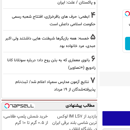
و پاکستان / علت: ایران
4
ابطحی: حرف های باقرخرازی، افتتاح شعبه رسمی
حکومت اسلامی داعش است
5
خمسه: همه بازیگرها شیطنت هایی داشتند ولی اکبر
عبدی، مرد خانواده بود
6
بانوی معماری که به بتن روح داد؛ درباره سوتلانا کانا
رادویچ (+تصاویر)
7
نتایج آزمون مدارس سمپاد اعلام شد/ ثبت‌نام
پذیرفته‌شدگان از ۱۹ مرداد
مطالب پیشنهادی
بازدید از IM LS7 لوکس
خرید شمش پلمپ طلاسی،
ترین شاسی بلند برقی ایران
از ۰.۵ گرم تا ۱۰ گرم
در باشگاه انقلاب