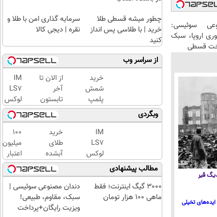
چطور میشه قسطی طلا
سرمایه گذاری امن با طلا و
عی سوئیسی:
خرید | با طلاسی پس انداز
نقره | دیجی کالا
وری اروپا، سبک
کنید
اخت قسطی
از سراسر وب
خرید
از الان تا
IM
شمش
آخر
LS7
پلمپ
تابستون
لوکس
طلاسی،
حداقل
ترین
وبگردی
از ۰.۵
12کیلو
شاسی
گرم تا
چربی
بلند
IM
خرید
100
۱۰ گرم
میسوزونی
برقی
LS7
طلای
میلیون
🧨
ایران
لوکس
آبشده
اعتبار
ترین
حتی با
خرید
مطالب پیشنهادی
شاسی
۱۰۰هزارتومان
طلای
 دیگ قیر
بلند
آب
3000 گیگ اینترنت؛ فقط
دندان مصنوعی سوئیسی |
برقی
شده
ماهی 100 هزار تومان
سبک، مقاوم، طبیعی!
ایده‌های تخیلی
ایران
بگیر
ویزیت رایگان+پرداخت