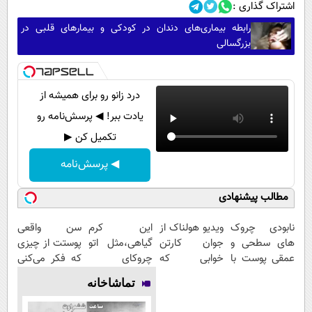
اشتراک گذاری :
رابطه بیماری‌های دندان در کودکی و بیمار‌های قلبی در
بزرگسالی
درد زانو رو برای همیشه از
یادت ببر! ◀ پرسش‌نامه رو
تکمیل کن ▶
◀ پرسش‌نامه
مطالب پیشنهادی
نابودی چروک
ویدیو هولناک از
این کرم
سن واقعی
های سطحی و
جوان کارتن
گیاهی،مثل اتو
پوستت از چیزی
عمقی پوست با
خوابی که
چروکای
که فکر می‌کنی
کرم
میلیاردر شد.
پوستتوصاف
بیشتره...
تماشاخانه
آلمانی(45%تخفیف)
آموزش رایگان
میکنه!50%تخفیف