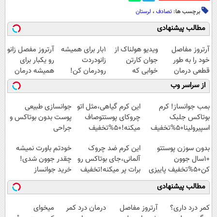
برچسب ها:
تصادف
،
لرستان
مطالب پیشنهادی
آرتروز مفاصل
ویدیو هولناک از
1بار برای همیشه
آرتروز مفصل زانو
خود را به طور
جوان کارتن
زانودردت
رو یکبار برای
قطعی درمان
خوابی که
رودرمان کن!
همیشه درمان
کنید!
میلیاردر شد.
(تکنولوژی آلمان)
کن!
از سراسر وب
◗پرسش‌نامه◖
آموزش رایگان
◂پرسشنامه▸
◗پرسش‌نامه◖
بمب جوانساز! کرم
این کرم گیاهی،مثل اتو
جوانسازی طبیعی
بوتاکس جلبک
چروکای پوستتوصاف
پوست بدون بوتاکس و
اسپیرولینا50%تخفیف
میکنه!50%تخفیف
جراحی
بدون سوزن پوستتو
این کرم ضد چروک
خودتم باورت نمیشه
10سال جوون
آلمانی،جای بوتاکس رو
چقدر جوون شدی!
کن50%تخفیف پاییزی
برات پر میکنه!تخفیف
خرید جوانساز
تا امشب
اسپیرولینا با تخفیف
مطالب پیشنهادی
ویژه
کمر درد داری؟
آرتروز مفاصل
درمان درد کمر
میخوای