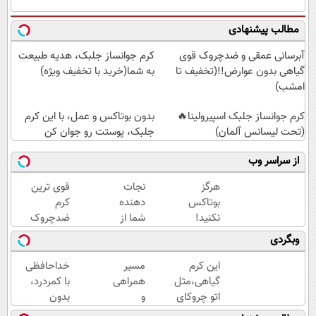
مطالب پیشنهادی
آبرسانی عمقی و ضدچروک قوی
کرم جوانساز جلبک، هدیه طبیعت
گیاهی بدون عوارض!!(تخفیف تا
به شما(خرید با تخفیف ویژه)
امشب)
کرم جوانساز جلبک اسپیرولینا🔥
بدون بوتاکس و عمل، با این کرم
(تحت لیسانس آلمان)
جلبک، پوستت رو جوان کن
از سراسر وب
هرگز
نجات
قوی ترین
بوتاکس
دهنده
کرم
نکنید!
شما از
ضدچروک
جوانساز
پیری!
گیاهی!
وبگردی
جلبک
کرم
تحت
پوست
جوانساز
لیسانس
این کرم
مسیر
خداحافظی
شمارا
جلبک
آلمان
گیاهی،مثل
همراهی
با کمردرد،
۱۰ سال
50%تخفیف
(40%تخفیف
اتو چروکای
و
بدون
جوان
زمستانی)
پوستتوصاف
گزارش
قرص و