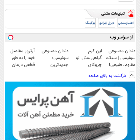
اعتبارسنجی
دیزل ژنراتور
بوکینگ
از سراسر وب
دندان مصنوعی
این کرم
دندان مصنوعی
آرتروز مفاصل
سوئیسی | سبک،
گیاهی،مثل اتو
سوئیسی:
خود را به طور
مقاوم، طبیعی!
چروکای
جدیدترین
قطعی درمان
ویزیت
پوستتوصاف
فناوری اروپا،
کنید!
بازگشت به بالای صفحه
رایگان+پرداخت
میکنه!50%تخفیف
سبک و مقاوم |
◗پرسش‌نامه◖
اقساطی😍
پرداخت قسطی