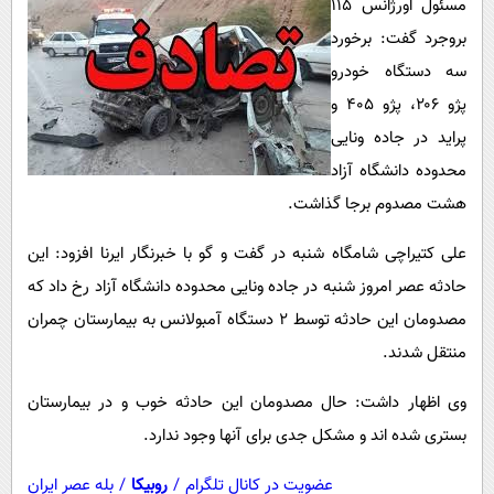
مسئول اورژانس ۱۱۵
پیامک
سرگرمی
بروجرد گفت: برخورد
روانشناسی
فناوری
سه دستگاه خودرو
آشپزی
گوناگون
پژو ۲۰۶، پژو ۴۰۵ و
دانلود
حوادث
پراید در جاده ونایی
محدوده دانشگاه آزاد
محیط زیست
هشت مصدوم برجا گذاشت.
سلامت
علی کتیراچی شامگاه شنبه در گفت و گو با خبرنگار ایرنا افزود: این
فرهنگی
حادثه عصر امروز شنبه در جاده ونایی محدوده دانشگاه آزاد رخ داد که
بین الملل
مصدومان این حادثه توسط ۲ دستگاه آمبولانس به بیمارستان چمران
اجتماعی
منتقل شدند.
حیات وحش
وی اظهار داشت: حال مصدومان این حادثه خوب و در بیمارستان
سیاست خارجی
بستری شده اند و مشکل جدی برای آنها وجود ندارد.
عضویت در کانال تلگرام
/
روبیکا
/
بله عصر ایران