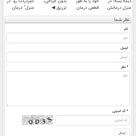
دیگه بسه! در
خود را به طور
بدون جراحی،
کمردردت رو "در
منزل درمانش
قطعی درمان
تزریق ◀
منزل" درمان
کن
کنید!
پرسش‌نامه رو پر
کنی؟ (◂فیلم +
نظر شما
(◀پرسش‌نامه)
◗پرسش‌نامه◖
کن ▶
◂پرسش‌نامه)
نام
ایمیل
* نظر
* کد امنیتی